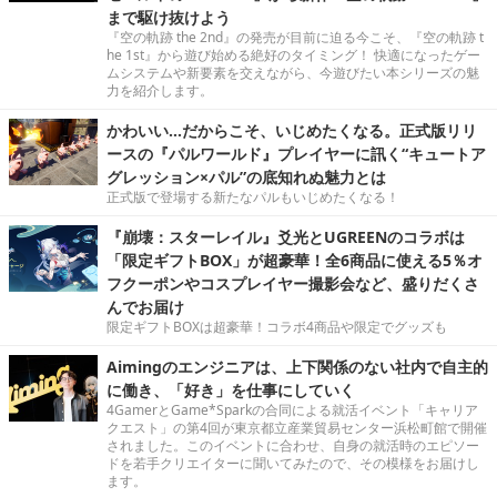
まで駆け抜けよう
『空の軌跡 the 2nd』の発売が目前に迫る今こそ、『空の軌跡 t
he 1st』から遊び始める絶好のタイミング！ 快適になったゲー
ムシステムや新要素を交えながら、今遊びたい本シリーズの魅
力を紹介します。
かわいい…だからこそ、いじめたくなる。正式版リリ
ースの『パルワールド』プレイヤーに訊く“キュートア
グレッション×パル”の底知れぬ魅力とは
正式版で登場する新たなパルもいじめたくなる！
『崩壊：スターレイル』爻光とUGREENのコラボは
「限定ギフトBOX」が超豪華！全6商品に使える5％オ
フクーポンやコスプレイヤー撮影会など、盛りだくさ
んでお届け
限定ギフトBOXは超豪華！コラボ4商品や限定でグッズも
Aimingのエンジニアは、上下関係のない社内で自主的
に働き、「好き」を仕事にしていく
4GamerとGame*Sparkの合同による就活イベント「キャリア
クエスト」の第4回が東京都立産業貿易センター浜松町館で開催
されました。このイベントに合わせ、自身の就活時のエピソー
ドを若手クリエイターに聞いてみたので、その模様をお届けし
ます。