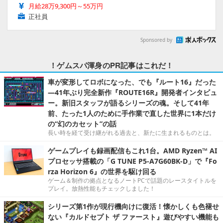
月給28万9,300円～55万円
正社員
Sponsored by
！ゲムスパ渾身のPR記事はこれだ！
車が変形してロボになった、でも『ルート16』だった
―41年ぶり完全新作『ROUTE16R』開発者インタビュ
ー。新旧スタッフが語るシリーズの魂。そして41年
前、たった1人のために手作業で直した世界に1本だけ
の“幻のカセット”の話
長い時を経て受け継がれる過去と、新たに生まれるものとは。
ゲームプレイも録画配信もこれ1台。AMD Ryzen™ AI
プロセッサ搭載の「G TUNE P5-A7G60BK-D」で『Fo
rza Horizon 6』の世界を駆け回る
ゲーム＆制作の拠点となるノートPCで話題のレースタイトルを
プレイ。放熱性能もチェックしました！
シリーズ第1作が現行機向けに復活！懐かしくも色褪せ
ない『カルドセプト ザ ファースト』遊びやすい機能も