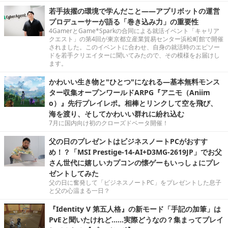
若手抜擢の環境で学んだこと――アプリボットの運営
プロデューサーが語る「巻き込み力」の重要性
4GamerとGame*Sparkの合同による就活イベント「キャリア
クエスト」の第4回が東京都立産業貿易センター浜松町館で開催
されました。このイベントに合わせ、自身の就活時のエピソー
ドを若手クリエイターに聞いてみたので、その模様をお届けし
ます。
かわいい生き物と"ひとつ"になれる―基本無料モンス
ター収集オープンワールドARPG『アニモ（Aniim
o）』先行プレイレポ。相棒とリンクして空を飛び、
海を渡り、そしてかわいい群れに紛れ込む
7月に国内向け初のクローズドベータ開催！
父の日のプレゼントはビジネスノートPCがおすす
め！？「MSI Prestige-14-AI+D3MG-2619JP」でお父
さん世代に嬉しいカプコンの懐ゲーもいっしょにプレ
ゼントしてみた
父の日に奮発して「ビジネスノートPC」をプレゼントした息子
と父の心温まる一日？
『Identity V 第五人格』の新モード「手記の加筆」は
PvEと聞いたけれど……実際どうなの？集まってプレイ