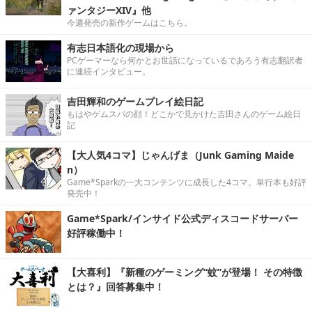
ァンタジーXIV』他
今週発売の新作ゲームはこちら。
有志日本語化の現場から
PCゲーマーなら何かとお世話になっているであろう有志翻訳者
に連続インタビュー。
吉田輝和のゲームプレイ絵日記
もはやゲムスパの顔！どこかで見かけた吉田さんのゲーム絵日
記
【大人気4コマ】じゃんげま（Junk Gaming Maide
n）
Game*Sparkの一大コンテンツに成長した4コマ。単行本も好評
発売中！
Game*Spark/インサイド公式ディスコードサーバー
好評稼働中！
【大喜利】『新種のゲーミング“蚊”が登場！ その特徴
とは？』回答募集中！