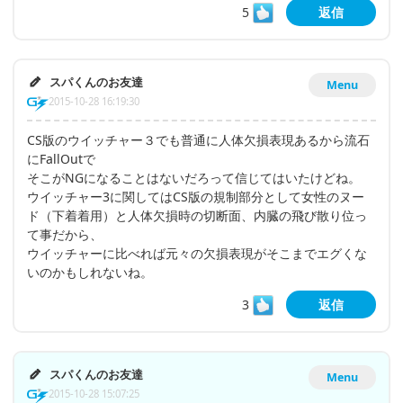
5
返信
スパくんのお友達
Menu
2015-10-28 16:19:30
CS版のウイッチャー３でも普通に人体欠損表現あるから流石
にFallOutで
そこがNGになることはないだろって信じてはいたけどね。
ウイッチャー3に関してはCS版の規制部分として女性のヌー
ド（下着着用）と人体欠損時の切断面、内臓の飛び散り位っ
て事だから、
ウイッチャーに比べれば元々の欠損表現がそこまでエグくな
いのかもしれないね。
3
返信
スパくんのお友達
Menu
2015-10-28 15:07:25