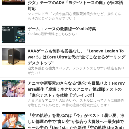
少女」テーマのADV『ヨグ=ソトースの庭』が日本語
対応
ツンデレドラゴン娘や無口な複眼死神美少女など、属性てんこ
もりのヒロインたちがアツい！
ゲームコマースの最前線ーXsolla特集
Xsollaの最新情報はこちらから！
AAAゲームも制作も妥協なし。「Lenovo Legion To
wer 5」はCore Ultra世代の“全てこなせるゲーミング
デスクトップ”
迫力を感じる強力スペック。メンテナンスしやすい構造もあり
がたい！
アニマや新要素のさらなる“進化”を目撃せよ！HoYov
erse新作『崩壊：ネクサスアニマ』第2回βテストの
「進化テスト」を体験【プレイレポ】
さまざまなアニマとの出会いや、スキルによってさらに戦略性
が増したバトルなど、本作の注目の要素に迫ります！
『空の軌跡』を遊ぶのは「今」がベスト！暑い夏、涼
しい部屋の中で“青い空”が似合う大冒険へ―最安値で
セール中の『the 1st』から新作『空の軌跡 the 2nd』