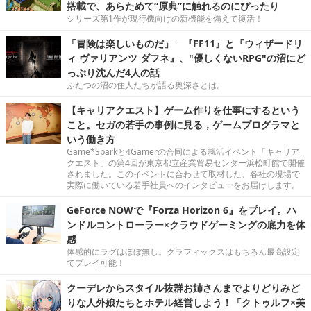
搭載で、あらためて“原典”に触れるのにぴったり
シリーズ第1作が現行機向けの新機能を備えて復活！
「冒険は楽しいものだ」 ─『FF11』と『ウィザードリ
ィ ヴァリアンツ ダフネ』、"優しくないRPG"の沼にど
っぷり沈んだ4人の話
ふたつの沼の住人たちが語る奥深さとは。
【キャリアクエスト】ゲーム作りを仕事にするという
こと。セガの若手の事例に見る，ゲームプログラマと
いう働き方
Game*Sparkと4Gamerの合同による就活イベント「キャリア
クエスト」の第4回が東京都立産業貿易センター浜松町館で開催
されました。このイベントに合わせて取材した、各社の現場で
実際に働いている若手社員へのインタビューをお届けします。
GeForce NOWで『Forza Horizon 6』をプレイ。ハ
ンドルコントローラー×クラウドゲーミングの底力を体
感
体感的にラグはほぼ無し。グラフィックスはもちろん最高設定
でプレイ可能！
クーデレからスタイル抜群お姉さんまでよりどりみど
りな人外娘たちとホテル経営しよう！「クトゥルフ×美