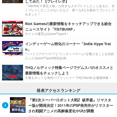
してみた！【プレイレポ】
『Identity V 第五人格』が好きな人やプレイしたことある人、全
くプレイしたことがない人など、様々な4人を集めてプレイして
みました！
Riot Gamesの最新情報をキャッチアップできる総合
ニュースサイト「FISTBUMP」
サイトの運営はGame*Spark！
インディーゲーム特化のコーナー「Indie Hype Trai
n」
“ハードコアゲーマー”と“インディーゲーム”を繋げることを目的
としたGame*Spark特別企画。
THQノルディック特集ページでゲムスパのオススメと
最新情報をチェックしよう
今最もホットな海外パブリッシャー THQ Nordicを徹底特集！
発表アクセスランキング
『第2次スーパーロボット大戦Z 破界篇』リマスタ
ー版が開発決定！2011年のPSP発売作がリマスター
され戦闘アニメの高解像度化やUIが調整
2026.8.1 Sat 21:32