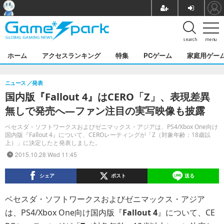
search
menu
ホーム
アクセスランキング
特集
PCゲーム
家庭用ゲー
ニュース
発表
国内版『Fallout 4』はCERO「Z」、表現差異
無しで発売へ―ファン注目の実写映像も披露
ベセスダ・ソフトワークスおよびゼニマックス・アジアは、PS4/Xbox One向け
国内版『Fallout 4』について、CEROレーティングが「Z（対象年齢：18歳以
上）」に決定したと発表しました。
2015.10.28 Wed 11:45
シェア
ポスト
送る
ベセスダ・ソフトワークスおよびゼニマックス・アジア
は、PS4/Xbox One向け国内版『
Fallout 4
』について、CE