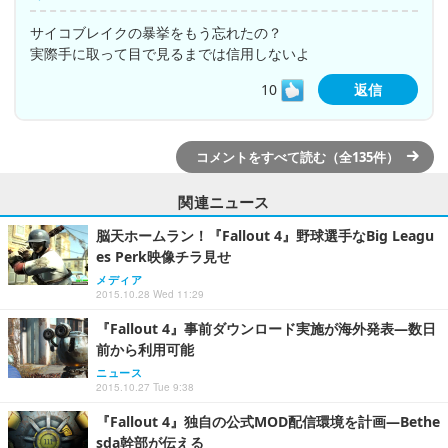
サイコブレイクの暴挙をもう忘れたの？
実際手に取って目で見るまでは信用しないよ
10
返信
コメントをすべて読む（全135件）
関連ニュース
脳天ホームラン！『Fallout 4』野球選手なBig Leagu
es Perk映像チラ見せ
メディア
2015.10.28 Wed 11:29
『Fallout 4』事前ダウンロード実施が海外発表―数日
前から利用可能
ニュース
2015.10.27 Tue 9:38
『Fallout 4』独自の公式MOD配信環境を計画―Bethe
sda幹部が伝える