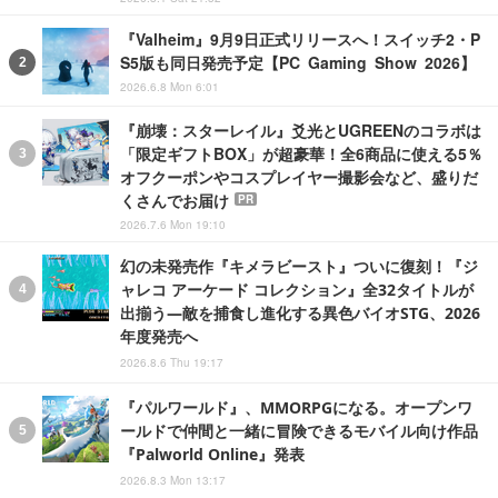
『Valheim』9月9日正式リリースへ！スイッチ2・P
S5版も同日発売予定【PC Gaming Show 2026】
2026.6.8 Mon 6:01
『崩壊：スターレイル』爻光とUGREENのコラボは
「限定ギフトBOX」が超豪華！全6商品に使える5％
オフクーポンやコスプレイヤー撮影会など、盛りだ
くさんでお届け
PR
2026.7.6 Mon 19:10
幻の未発売作『キメラビースト』ついに復刻！『ジ
ャレコ アーケード コレクション』全32タイトルが
出揃う―敵を捕食し進化する異色バイオSTG、2026
年度発売へ
2026.8.6 Thu 19:17
『パルワールド』、MMORPGになる。オープンワ
ールドで仲間と一緒に冒険できるモバイル向け作品
『Palworld Online』発表
2026.8.3 Mon 13:17