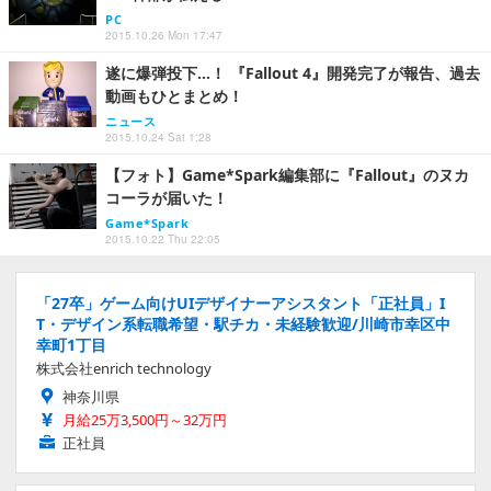
PC
2015.10.26 Mon 17:47
遂に爆弾投下…！ 『Fallout 4』開発完了が報告、過去
動画もひとまとめ！
ニュース
2015.10.24 Sat 1:28
【フォト】Game*Spark編集部に『Fallout』のヌカ
コーラが届いた！
Game*Spark
2015.10.22 Thu 22:05
「27卒」ゲーム向けUIデザイナーアシスタント「正社員」I
T・デザイン系転職希望・駅チカ・未経験歓迎/川崎市幸区中
幸町1丁目
株式会社enrich technology
神奈川県
月給25万3,500円～32万円
正社員