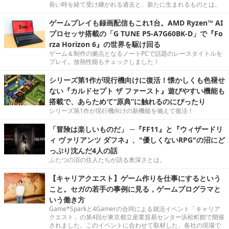
長い時を経て受け継がれる過去と、新たに生まれるものとは。
ゲームプレイも録画配信もこれ1台。AMD Ryzen™ AI
プロセッサ搭載の「G TUNE P5-A7G60BK-D」で『Fo
rza Horizon 6』の世界を駆け回る
ゲーム＆制作の拠点となるノートPCで話題のレースタイトルを
プレイ。放熱性能もチェックしました！
シリーズ第1作が現行機向けに復活！懐かしくも色褪せ
ない『カルドセプト ザ ファースト』遊びやすい機能も
搭載で、あらためて“原典”に触れるのにぴったり
シリーズ第1作が現行機向けの新機能を備えて復活！
「冒険は楽しいものだ」 ─『FF11』と『ウィザードリ
ィ ヴァリアンツ ダフネ』、"優しくないRPG"の沼にど
っぷり沈んだ4人の話
ふたつの沼の住人たちが語る奥深さとは。
【キャリアクエスト】ゲーム作りを仕事にするという
こと。セガの若手の事例に見る，ゲームプログラマと
いう働き方
Game*Sparkと4Gamerの合同による就活イベント「キャリア
クエスト」の第4回が東京都立産業貿易センター浜松町館で開催
されました。このイベントに合わせて取材した、各社の現場で