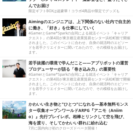
んでお届け
限定ギフトBOXは超豪華！コラボ4商品や限定でグッズも
Aimingのエンジニアは、上下関係のない社内で自主的
に働き、「好き」を仕事にしていく
4GamerとGame*Sparkの合同による就活イベント「キャリア
クエスト」の第4回が東京都立産業貿易センター浜松町館で開催
されました。このイベントに合わせ、自身の就活時のエピソー
ドを若手クリエイターに聞いてみたので、その模様をお届けし
ます。
若手抜擢の環境で学んだこと――アプリボットの運営
プロデューサーが語る「巻き込み力」の重要性
4GamerとGame*Sparkの合同による就活イベント「キャリア
クエスト」の第4回が東京都立産業貿易センター浜松町館で開催
されました。このイベントに合わせ、自身の就活時のエピソー
ドを若手クリエイターに聞いてみたので、その模様をお届けし
ます。
かわいい生き物と"ひとつ"になれる―基本無料モンス
ター収集オープンワールドARPG『アニモ（Aniim
o）』先行プレイレポ。相棒とリンクして空を飛び、
海を渡り、そしてかわいい群れに紛れ込む
7月に国内向け初のクローズドベータ開催！