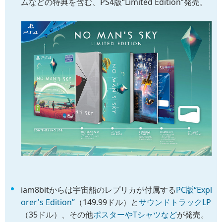
ムなどの特典を含む、PS4版“Limited Edition”発売。
iam8bitからは宇宙船のレプリカが付属する
PC版“Expl
orer's Edition”
（149.99ドル）と
サウンドトラックLP
（35ドル）、その他
ポスターやTシャツなど
が発売。