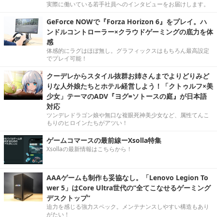
実際に働いている若手社員へのインタビューをお届けします。
GeForce NOWで『Forza Horizon 6』をプレイ。ハ
ンドルコントローラー×クラウドゲーミングの底力を体
感
体感的にラグはほぼ無し。グラフィックスはもちろん最高設定
でプレイ可能！
クーデレからスタイル抜群お姉さんまでよりどりみど
りな人外娘たちとホテル経営しよう！「クトゥルフ×美
少女」テーマのADV『ヨグ=ソトースの庭』が日本語
対応
ツンデレドラゴン娘や無口な複眼死神美少女など、属性てんこ
もりのヒロインたちがアツい！
ゲームコマースの最前線ーXsolla特集
Xsollaの最新情報はこちらから！
AAAゲームも制作も妥協なし。「Lenovo Legion To
wer 5」はCore Ultra世代の“全てこなせるゲーミング
デスクトップ”
迫力を感じる強力スペック。メンテナンスしやすい構造もあり
がたい！