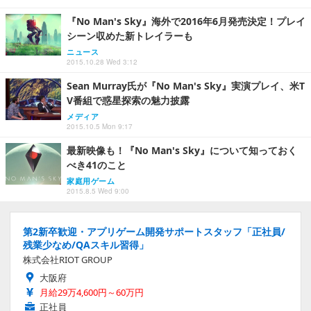
『No Man's Sky』海外で2016年6月発売決定！プレイ
シーン収めた新トレイラーも
ニュース
2015.10.28 Wed 3:12
Sean Murray氏が『No Man's Sky』実演プレイ、米T
V番組で惑星探索の魅力披露
メディア
2015.10.5 Mon 9:17
最新映像も！『No Man's Sky』について知っておく
べき41のこと
家庭用ゲーム
2015.8.5 Wed 9:00
第2新卒歓迎・アプリゲーム開発サポートスタッフ「正社員/
残業少なめ/QAスキル習得」
株式会社RIOT GROUP
大阪府
月給29万4,600円～60万円
正社員