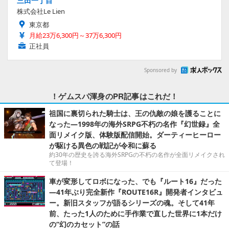
三田一丁目
株式会社Le Lien
東京都
月給23万6,300円～37万6,300円
正社員
Sponsored by
！ゲムスパ渾身のPR記事はこれだ！
祖国に裏切られた騎士は、王の仇敵の娘を護ることに
なった―1998年の海外SRPG不朽の名作『幻世録』全
面リメイク版、体験版配信開始。ダーティーヒーロー
が駆ける異色の戦記が令和に蘇る
約30年の歴史を誇る海外SRPGの不朽の名作が全面リメイクされ
て登場！
車が変形してロボになった、でも『ルート16』だった
―41年ぶり完全新作『ROUTE16R』開発者インタビュ
ー。新旧スタッフが語るシリーズの魂。そして41年
前、たった1人のために手作業で直した世界に1本だけ
の“幻のカセット”の話