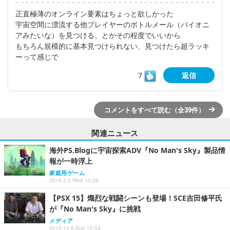
正直極薄のオンライン要素はちょっと欲しかった
宇宙空間に漂流する他プレイヤーのボトルメール（パイオニ
アみたいな）を見つける、とかその程度でいいから
もちろん規模的に基本見つけられない、見つけたら超ラッキ
ーって感じで
7
返信
コメントをすべて読む（全39件）
関連ニュース
海外PS.Blogに宇宙探索ADV『No Man's Sky』製品情
報が一時浮上
家庭用ゲーム
2016.3.2 Wed 10:29
【PSX 15】熾烈な戦闘シーンも登場！SCE吉田修平氏
が『No Man's Sky』に挑戦
メディア
2015.12.6 Sun 12:59