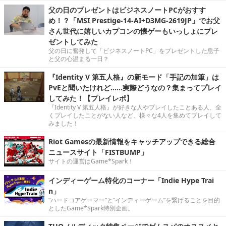
父の日のプレゼントはビジネスノートPCがおすす
め！？「MSI Prestige-14-AI+D3MG-2619JP」でお父
さん世代に嬉しいカプコンの懐ゲーもいっしょにプレ
ゼントしてみた
父の日に奮発して「ビジネスノートPC」をプレゼントした息子
と父の心温まる一日？
『Identity V 第五人格』の新モード「手記の加筆」は
PvEと聞いたけれど……実際どうなの？集まってプレイ
してみた！【プレイレポ】
『Identity V 第五人格』が好きな人やプレイしたことある人、全
くプレイしたことがない人など、様々な4人を集めてプレイして
みました！
Riot Gamesの最新情報をキャッチアップできる総合
ニュースサイト「FISTBUMP」
サイトの運営はGame*Spark！
インディーゲーム特化のコーナー「Indie Hype Trai
n」
“ハードコアゲーマー”と“インディーゲーム”を繋げることを目的
としたGame*Spark特別企画。