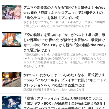
アニマや新要素のさらなる“進化”を目撃せよ！HoYov
erse新作『崩壊：ネクサスアニマ』第2回βテストの
「進化テスト」を体験【プレイレポ】
さまざまなアニマとの出会いや、スキルによってさらに戦略性
が増したバトルなど、本作の注目の要素に迫ります！
『空の軌跡』を遊ぶのは「今」がベスト！暑い夏、涼
しい部屋の中で“青い空”が似合う大冒険へ―最安値で
セール中の『the 1st』から新作『空の軌跡 the 2nd』
まで駆け抜けよう
『空の軌跡 the 2nd』の発売が目前に迫る今こそ、『空の軌跡 t
he 1st』から遊び始める絶好のタイミング！ 快適になったゲー
ムシステムや新要素を交えながら、今遊びたい本シリーズの魅
力を紹介します。
かわいい…だからこそ、いじめたくなる。正式版リリ
ースの『パルワールド』プレイヤーに訊く“キュートア
グレッション×パル”の底知れぬ魅力とは
正式版で登場する新たなパルもいじめたくなる！
『崩壊：スターレイル』爻光とUGREENのコラボは
「限定ギフトBOX」が超豪華！全6商品に使える5％オ
フクーポンやコスプレイヤー撮影会など、盛りだくさ