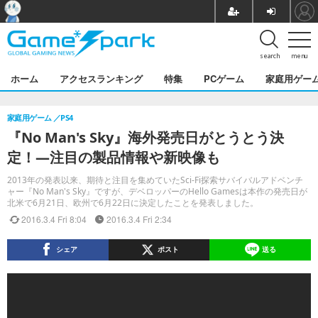
search
menu
ホーム
アクセスランキング
特集
PCゲーム
家庭用ゲー
家庭用ゲーム
PS4
『No Man's Sky』海外発売日がとうとう決
定！―注目の製品情報や新映像も
2013年の発表以来、期待と注目を集めていたSci-Fi探索サバイバルアドベンチ
ャー『No Man's Sky』ですが、デベロッパーのHello Gamesは本作の発売日が
北米で6月21日、欧州で6月22日に決定したことを発表しました。
2016.3.4 Fri 8:04
2016.3.4 Fri 2:34
シェア
ポスト
送る