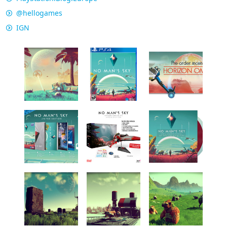
@hellogames
IGN