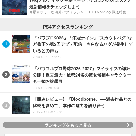
THQノルディック特集ページでゲムスパのオススメと
最新情報をチェックしよう
今最もホットな海外パブリッシャー THQ Nordicを徹底特集！
PS4アクセスランキング
『パワプロ2026』「栄冠ナイン」“スカウトバグ”な
ど修正の第2回アプデ配信―さらなるバグが発生して
いるとの声も
2026.6.30 Tue 21:53
『パワフルプロ野球2026-2027』マイライフの詳細
公開！過去最大・総勢24名の彼女候補キャラクター
も一挙お披露目
2026.5.29 Fri 20:30
【囲みレビュー】『Bloodborne』──過去作品との
比較を含めて、本作の魅力を語り合う
2015.4.18 Sat 15:00
ランキングをもっと見る