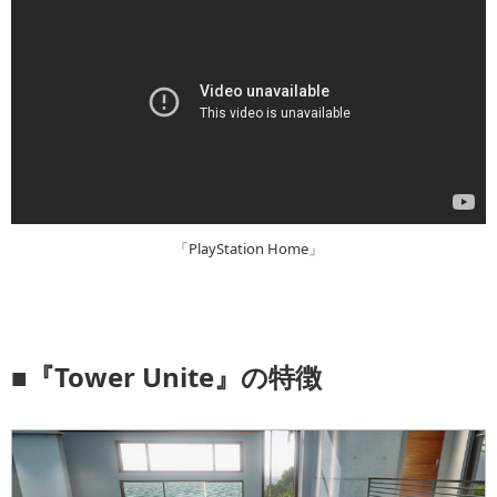
「PlayStation Home」
■『Tower Unite』の特徴