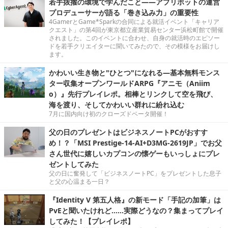
若手抜擢の環境で学んだこと――アプリボットの運営
プロデューサーが語る「巻き込み力」の重要性
4GamerとGame*Sparkの合同による就活イベント「キャリア
クエスト」の第4回が東京都立産業貿易センター浜松町館で開催
されました。このイベントに合わせ、自身の就活時のエピソー
ドを若手クリエイターに聞いてみたので、その模様をお届けし
ます。
かわいい生き物と"ひとつ"になれる―基本無料モンス
ター収集オープンワールドARPG『アニモ（Aniim
o）』先行プレイレポ。相棒とリンクして空を飛び、
海を渡り、そしてかわいい群れに紛れ込む
7月に国内向け初のクローズドベータ開催！
父の日のプレゼントはビジネスノートPCがおすす
め！？「MSI Prestige-14-AI+D3MG-2619JP」でお父
さん世代に嬉しいカプコンの懐ゲーもいっしょにプレ
ゼントしてみた
父の日に奮発して「ビジネスノートPC」をプレゼントした息子
と父の心温まる一日？
『Identity V 第五人格』の新モード「手記の加筆」は
PvEと聞いたけれど……実際どうなの？集まってプレイ
してみた！【プレイレポ】