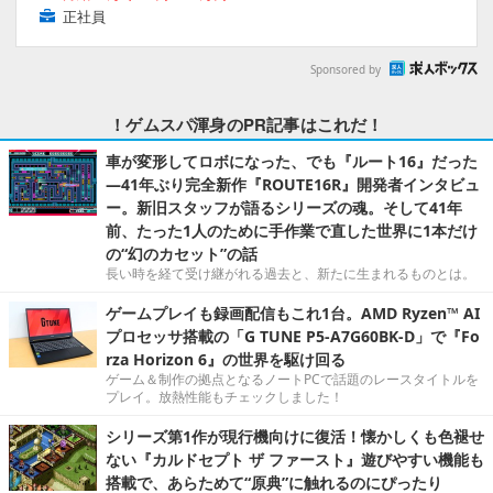
正社員
Sponsored by
！ゲムスパ渾身のPR記事はこれだ！
車が変形してロボになった、でも『ルート16』だった
―41年ぶり完全新作『ROUTE16R』開発者インタビュ
ー。新旧スタッフが語るシリーズの魂。そして41年
前、たった1人のために手作業で直した世界に1本だけ
の“幻のカセット”の話
長い時を経て受け継がれる過去と、新たに生まれるものとは。
ゲームプレイも録画配信もこれ1台。AMD Ryzen™ AI
プロセッサ搭載の「G TUNE P5-A7G60BK-D」で『Fo
rza Horizon 6』の世界を駆け回る
ゲーム＆制作の拠点となるノートPCで話題のレースタイトルを
プレイ。放熱性能もチェックしました！
シリーズ第1作が現行機向けに復活！懐かしくも色褪せ
ない『カルドセプト ザ ファースト』遊びやすい機能も
搭載で、あらためて“原典”に触れるのにぴったり