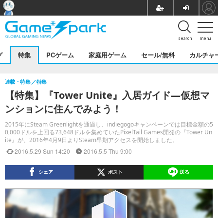
search
menu
グ
特集
PCゲーム
家庭用ゲーム
セール/無料
カルチャ
連載・特集
特集
【特集】『Tower Unite』入居ガイド―仮想マ
ンションに住んでみよう！
2015年にSteam Greenlightを通過し、indiegogoキャンペーンでは目標金額の5
0,000ドルを上回る73,648ドルを集めていたPixelTail Games開発の『Tower Un
ite』が、2016年4月9日よりSteam早期アクセスを開始しました。
2016.5.29 Sun 14:20
2016.5.5 Thu 9:00
シェア
ポスト
送る