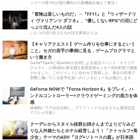
シリーズ第1作が現行機向けの新機能を備えて復活！
「冒険は楽しいものだ」 ─『FF11』と『ウィザードリ
ィ ヴァリアンツ ダフネ』、"優しくないRPG"の沼にど
っぷり沈んだ4人の話
ふたつの沼の住人たちが語る奥深さとは。
【キャリアクエスト】ゲーム作りを仕事にするという
こと。セガの若手の事例に見る，ゲームプログラマと
いう働き方
Game*Sparkと4Gamerの合同による就活イベント「キャリア
クエスト」の第4回が東京都立産業貿易センター浜松町館で開催
されました。このイベントに合わせて取材した、各社の現場で
実際に働いている若手社員へのインタビューをお届けします。
GeForce NOWで『Forza Horizon 6』をプレイ。ハ
ンドルコントローラー×クラウドゲーミングの底力を体
感
体感的にラグはほぼ無し。グラフィックスはもちろん最高設定
でプレイ可能！
クーデレからスタイル抜群お姉さんまでよりどりみど
りな人外娘たちとホテル経営しよう！「クトゥルフ×美
少女」テーマのADV『ヨグ=ソトースの庭』が日本語