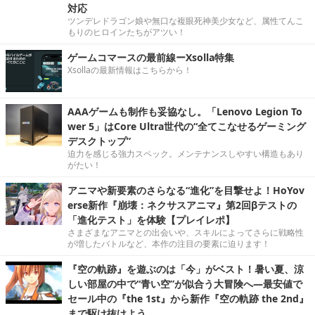
対応
ツンデレドラゴン娘や無口な複眼死神美少女など、属性てんこ
もりのヒロインたちがアツい！
ゲームコマースの最前線ーXsolla特集
Xsollaの最新情報はこちらから！
AAAゲームも制作も妥協なし。「Lenovo Legion To
wer 5」はCore Ultra世代の“全てこなせるゲーミング
デスクトップ”
迫力を感じる強力スペック。メンテナンスしやすい構造もあり
がたい！
アニマや新要素のさらなる“進化”を目撃せよ！HoYov
erse新作『崩壊：ネクサスアニマ』第2回βテストの
「進化テスト」を体験【プレイレポ】
さまざまなアニマとの出会いや、スキルによってさらに戦略性
が増したバトルなど、本作の注目の要素に迫ります！
『空の軌跡』を遊ぶのは「今」がベスト！暑い夏、涼
しい部屋の中で“青い空”が似合う大冒険へ―最安値で
セール中の『the 1st』から新作『空の軌跡 the 2nd』
まで駆け抜けよう