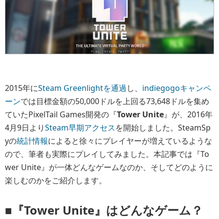
2015年に
Steam Greenlightを通過
し、
indiegogoキャンペ
ーン
では目標金額の50,000ドルを上回る73,648ドルを集め
ていたPixelTail Games開発の『
Tower Unite
』が、2016年
4月9日より
Steam早期アクセス
を開始しました。SteamSp
yの
統計情報
によると徐々にプレイヤーが増えているような
ので、筆者も実際にプレイしてみました。本記事では『To
wer Unite』が一体どんなゲームなのか、そしてどのように
楽しむのかをご紹介します。
■『Tower Unite』はどんなゲーム？