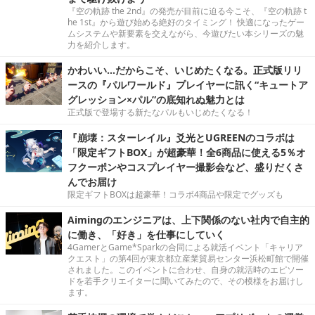
『空の軌跡 the 2nd』の発売が目前に迫る今こそ、『空の軌跡 t
he 1st』から遊び始める絶好のタイミング！ 快適になったゲー
ムシステムや新要素を交えながら、今遊びたい本シリーズの魅
力を紹介します。
かわいい…だからこそ、いじめたくなる。正式版リリ
ースの『パルワールド』プレイヤーに訊く“キュートア
グレッション×パル”の底知れぬ魅力とは
正式版で登場する新たなパルもいじめたくなる！
『崩壊：スターレイル』爻光とUGREENのコラボは
「限定ギフトBOX」が超豪華！全6商品に使える5％オ
フクーポンやコスプレイヤー撮影会など、盛りだくさ
んでお届け
限定ギフトBOXは超豪華！コラボ4商品や限定でグッズも
Aimingのエンジニアは、上下関係のない社内で自主的
に働き、「好き」を仕事にしていく
4GamerとGame*Sparkの合同による就活イベント「キャリア
クエスト」の第4回が東京都立産業貿易センター浜松町館で開催
されました。このイベントに合わせ、自身の就活時のエピソー
ドを若手クリエイターに聞いてみたので、その模様をお届けし
ます。