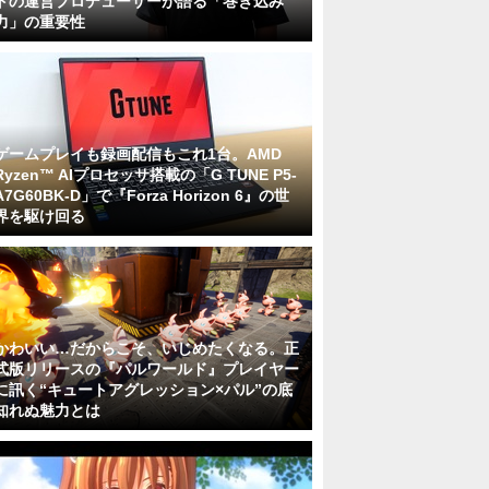
トの運営プロデューサーが語る「巻き込み
力」の重要性
ゲームプレイも録画配信もこれ1台。AMD
Ryzen™ AIプロセッサ搭載の「G TUNE P5-
A7G60BK-D」で『Forza Horizon 6』の世
界を駆け回る
かわいい…だからこそ、いじめたくなる。正
式版リリースの『パルワールド』プレイヤー
に訊く“キュートアグレッション×パル”の底
知れぬ魅力とは