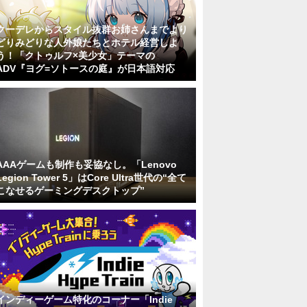
クーデレからスタイル抜群お姉さんまでより
どりみどりな人外娘たちとホテル経営しよ
う！「クトゥルフ×美少女」テーマの
ADV『ヨグ=ソトースの庭』が日本語対応
AAAゲームも制作も妥協なし。「Lenovo
Legion Tower 5」はCore Ultra世代の“全て
こなせるゲーミングデスクトップ”
インディーゲーム特化のコーナー「Indie