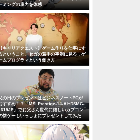
ーミングの底力を体感
【キャリアクエスト】ゲーム作りを仕事にす
るということ。セガの若手の事例に見る，ゲ
ームプログラマという働き方
父の日のプレゼントはビジネスノートPCが
おすすめ！？「MSI Prestige-14-AI+D3MG-
2619JP」でお父さん世代に嬉しいカプコン
の懐ゲーもいっしょにプレゼントしてみた