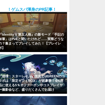
！ゲムスパ渾身のPR記事！
『Identity V 第五人格』の新モード「手記の
加筆」はPvEと聞いたけれど……実際どうな
の？集まってプレイしてみた！【プレイレ
ポ】
『崩壊：スターレイル』爻光とUGREENのコ
ラボは「限定ギフトBOX」が超豪華！全6商
品に使える5％オフクーポンやコスプレイヤ
ー撮影会など、盛りだくさんでお届け