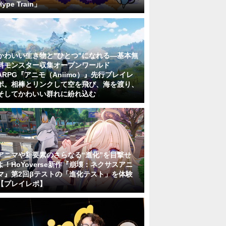
Hype Train」
かわいい生き物と"ひとつ"になれる―基本無
料モンスター収集オープンワールド
ARPG『アニモ（Aniimo）』先行プレイレ
ポ。相棒とリンクして空を飛び、海を渡り、
そしてかわいい群れに紛れ込む
アニマや新要素のさらなる“進化”を目撃せ
よ！HoYoverse新作『崩壊：ネクサスアニ
マ』第2回βテストの「進化テスト」を体験
【プレイレポ】