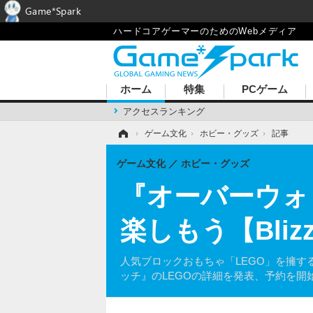
Game*Spark
ハードコアゲーマーのためのWebメディア
ホーム
特集
PCゲーム
アクセスランキング
ホーム
›
ゲーム文化
›
ホビー・グッズ
›
記事
ゲーム文化
ホビー・グッズ
『オーバーウォ
楽しもう【Blizz
人気ブロックおもちゃ「LEGO」を擁する米LEG
ッチ』のLEGOの詳細を発表、予約を開