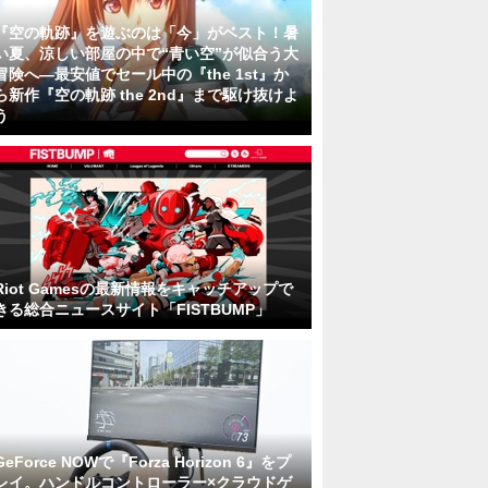
『空の軌跡』を遊ぶのは「今」がベスト！暑
い夏、涼しい部屋の中で“青い空”が似合う大
冒険へ―最安値でセール中の『the 1st』か
ら新作『空の軌跡 the 2nd』まで駆け抜けよ
う
Riot Gamesの最新情報をキャッチアップで
きる総合ニュースサイト「FISTBUMP」
GeForce NOWで『Forza Horizon 6』をプ
レイ。ハンドルコントローラー×クラウドゲ