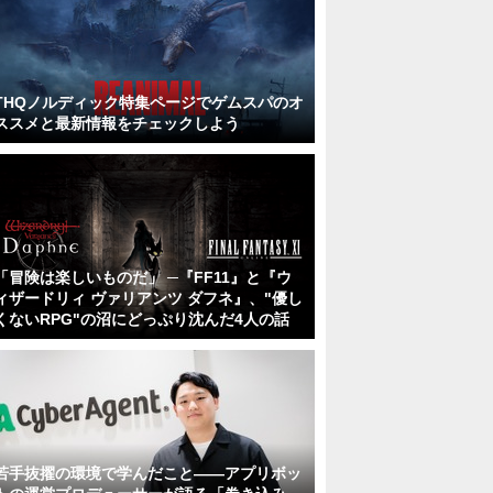
THQノルディック特集ページでゲムスパのオ
ススメと最新情報をチェックしよう
「冒険は楽しいものだ」 ─『FF11』と『ウ
ィザードリィ ヴァリアンツ ダフネ』、"優し
くないRPG"の沼にどっぷり沈んだ4人の話
若手抜擢の環境で学んだこと――アプリボッ