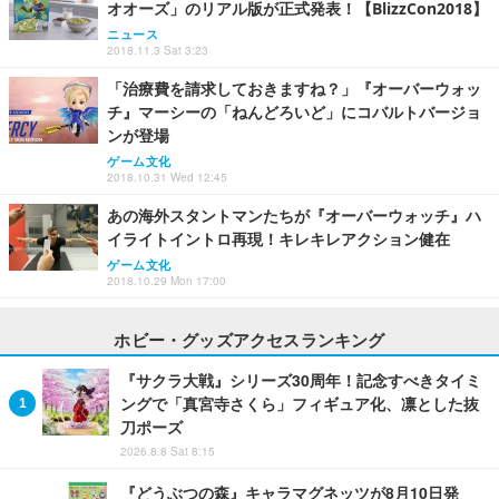
オオーズ」のリアル版が正式発表！【BlizzCon2018】
ニュース
2018.11.3 Sat 3:23
「治療費を請求しておきますね？」『オーバーウォッ
チ』マーシーの「ねんどろいど」にコバルトバージョ
ンが登場
ゲーム文化
2018.10.31 Wed 12:45
あの海外スタントマンたちが『オーバーウォッチ』ハ
イライトイントロ再現！キレキレアクション健在
ゲーム文化
2018.10.29 Mon 17:00
ホビー・グッズアクセスランキング
『サクラ大戦』シリーズ30周年！記念すべきタイミ
ングで「真宮寺さくら」フィギュア化、凛とした抜
刀ポーズ
2026.8.8 Sat 8:15
『どうぶつの森』キャラマグネッツが8月10日発