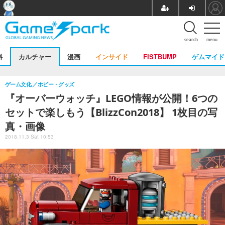
search
menu
料
カルチャー
漫画
インサイド
FISTBUMP
ゲムマイド
ゲーム文化
ホビー・グッズ
『オーバーウォッチ』LEGO情報が公開！6つの
セットで楽しもう【BlizzCon2018】 1枚目の写
真・画像
2018.11.3 Sat 10:53