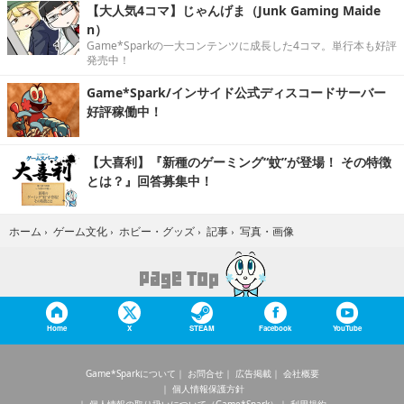
【大人気4コマ】じゃんげま（Junk Gaming Maide
n）
Game*Sparkの一大コンテンツに成長した4コマ。単行本も好評
発売中！
Game*Spark/インサイド公式ディスコードサーバー
好評稼働中！
【大喜利】『新種のゲーミング“蚊”が登場！ その特徴
とは？』回答募集中！
写真・画像
ホーム
›
ゲーム文化
›
ホビー・グッズ
›
記事
›
Home
X
STEAM
Facebook
YouTube
Game*Sparkについて
お問合せ
広告掲載
会社概要
個人情報保護方針
個人情報の取り扱いについて（Game*Spark）
利用規約