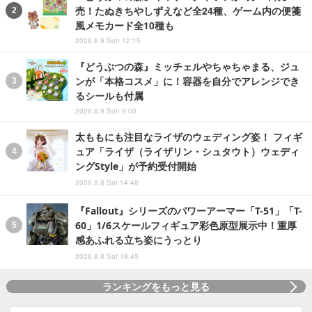
売！たぬきちやしずえなど全24種、ゲーム内の便箋
風メモカード全10種も
2026.8.9 Sun 12:15
『どうぶつの森』ミッチェルやちゃちゃまる、ジュ
ンが「本格コスメ」に！容器を自分でアレンジでき
るシールも付属
2026.8.9 Sun 9:00
太ももにも注目なライザのウェディング姿！ フィギ
ュア「ライザ（ライザリン・シュタウト）ウェディ
ングStyle」が予約受付開始
2026.8.8 Sat 14:48
『Fallout』シリーズのパワーアーマー「T-51」「T-
60」1/6スケールフィギュア彩色原型展示中！重厚
感あふれる立ち姿にうっとり
2026.8.8 Sat 18:45
ランキングをもっと見る