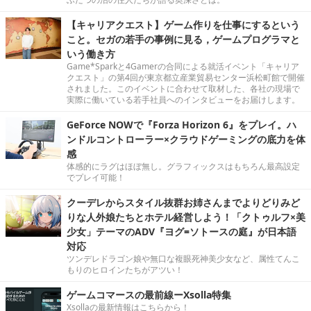
【キャリアクエスト】ゲーム作りを仕事にするという
こと。セガの若手の事例に見る，ゲームプログラマと
いう働き方
Game*Sparkと4Gamerの合同による就活イベント「キャリア
クエスト」の第4回が東京都立産業貿易センター浜松町館で開催
されました。このイベントに合わせて取材した、各社の現場で
実際に働いている若手社員へのインタビューをお届けします。
GeForce NOWで『Forza Horizon 6』をプレイ。ハ
ンドルコントローラー×クラウドゲーミングの底力を体
感
体感的にラグはほぼ無し。グラフィックスはもちろん最高設定
でプレイ可能！
クーデレからスタイル抜群お姉さんまでよりどりみど
りな人外娘たちとホテル経営しよう！「クトゥルフ×美
少女」テーマのADV『ヨグ=ソトースの庭』が日本語
対応
ツンデレドラゴン娘や無口な複眼死神美少女など、属性てんこ
もりのヒロインたちがアツい！
ゲームコマースの最前線ーXsolla特集
Xsollaの最新情報はこちらから！