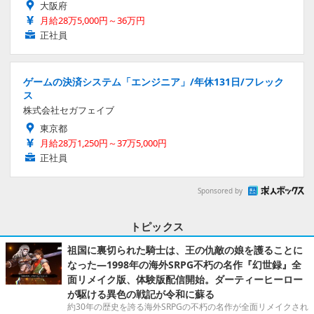
大阪府
月給28万5,000円～36万円
正社員
ゲームの決済システム「エンジニア」/年休131日/フレック
ス
株式会社セガフェイブ
東京都
月給28万1,250円～37万5,000円
正社員
Sponsored by
トピックス
祖国に裏切られた騎士は、王の仇敵の娘を護ることに
なった―1998年の海外SRPG不朽の名作『幻世録』全
面リメイク版、体験版配信開始。ダーティーヒーロー
が駆ける異色の戦記が令和に蘇る
約30年の歴史を誇る海外SRPGの不朽の名作が全面リメイクされ