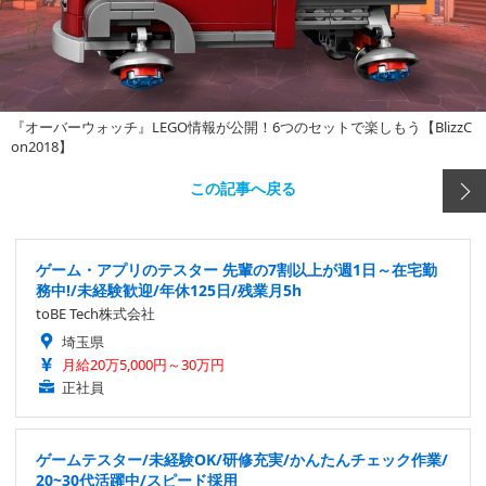
『オーバーウォッチ』LEGO情報が公開！6つのセットで楽しもう【BlizzC
on2018】
この記事へ戻る
ゲーム・アプリのテスター 先輩の7割以上が週1日～在宅勤
務中!/未経験歓迎/年休125日/残業月5h
toBE Tech株式会社
埼玉県
月給20万5,000円～30万円
正社員
ゲームテスター/未経験OK/研修充実/かんたんチェック作業/
20~30代活躍中/スピード採用