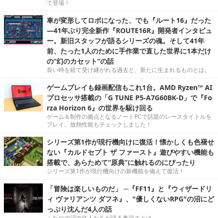
て登場！
車が変形してロボになった、でも『ルート16』だった
―41年ぶり完全新作『ROUTE16R』開発者インタビュ
ー。新旧スタッフが語るシリーズの魂。そして41年
前、たった1人のために手作業で直した世界に1本だけ
の“幻のカセット”の話
長い時を経て受け継がれる過去と、新たに生まれるものとは。
ゲームプレイも録画配信もこれ1台。AMD Ryzen™ AI
プロセッサ搭載の「G TUNE P5-A7G60BK-D」で『Fo
rza Horizon 6』の世界を駆け回る
ゲーム＆制作の拠点となるノートPCで話題のレースタイトルを
プレイ。放熱性能もチェックしました！
シリーズ第1作が現行機向けに復活！懐かしくも色褪せ
ない『カルドセプト ザ ファースト』遊びやすい機能も
搭載で、あらためて“原典”に触れるのにぴったり
シリーズ第1作が現行機向けの新機能を備えて復活！
「冒険は楽しいものだ」 ─『FF11』と『ウィザードリ
ィ ヴァリアンツ ダフネ』、"優しくないRPG"の沼にど
っぷり沈んだ4人の話
ふたつの沼の住人たちが語る奥深さとは。