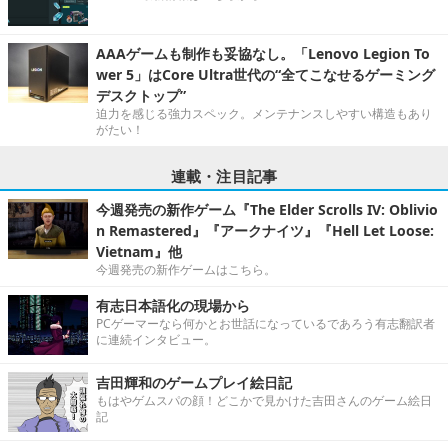
AAAゲームも制作も妥協なし。「Lenovo Legion To
wer 5」はCore Ultra世代の“全てこなせるゲーミング
デスクトップ”
迫力を感じる強力スペック。メンテナンスしやすい構造もあり
がたい！
連載・注目記事
今週発売の新作ゲーム『The Elder Scrolls IV: Oblivio
n Remastered』『アークナイツ』『Hell Let Loose:
Vietnam』他
今週発売の新作ゲームはこちら。
有志日本語化の現場から
PCゲーマーなら何かとお世話になっているであろう有志翻訳者
に連続インタビュー。
吉田輝和のゲームプレイ絵日記
もはやゲムスパの顔！どこかで見かけた吉田さんのゲーム絵日
記