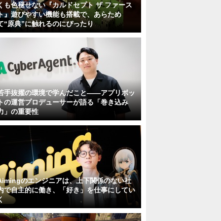
くも色褪せない『カルドセプト ザ ファース
ト』遊びやすい機能も搭載で、あらため
て“原典”に触れるのにぴったり
若手抜擢の環境で学んだこと――アプリボッ
トの運営プロデューサーが語る「巻き込み
力」の重要性
Aimingのエンジニアは、上下関係のない社
内で自主的に働き、「好き」を仕事にしてい
く