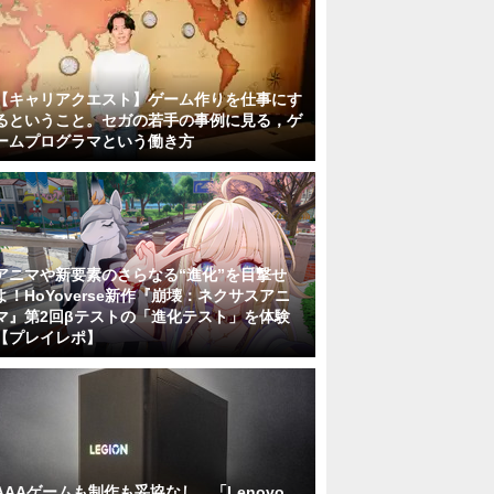
【キャリアクエスト】ゲーム作りを仕事にす
るということ。セガの若手の事例に見る，ゲ
ームプログラマという働き方
アニマや新要素のさらなる“進化”を目撃せ
よ！HoYoverse新作『崩壊：ネクサスアニ
マ』第2回βテストの「進化テスト」を体験
【プレイレポ】
AAAゲームも制作も妥協なし。「Lenovo