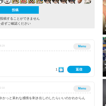
間投稿することができません
を必ずご確認ください
8:29
Menu
1
返信
2:10
Menu
タかっと呆れな感情を剥き出しのしたらいいのかわからん