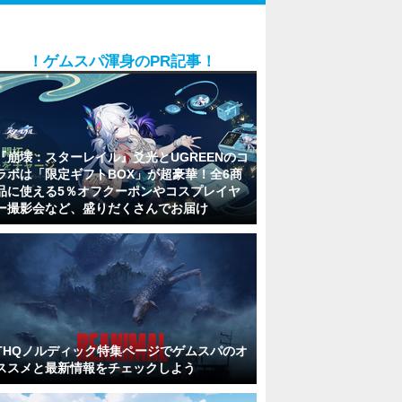
！ゲムスパ渾身のPR記事！
『崩壊：スターレイル』爻光とUGREENのコ
ラボは「限定ギフトBOX」が超豪華！全6商
品に使える5％オフクーポンやコスプレイヤ
ー撮影会など、盛りだくさんでお届け
THQノルディック特集ページでゲムスパのオ
ススメと最新情報をチェックしよう