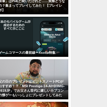
加筆」はPvEと聞いたけれど……実際どうな
の？集まってプレイしてみた！【プレイレ
ポ】
ゲームコマースの最前線ーXsolla特集
父の日のプレゼントはビジネスノートPCが
おすすめ！？「MSI Prestige-14-AI+D3MG-
2619JP」でお父さん世代に嬉しいカプコン
の懐ゲーもいっしょにプレゼントしてみた