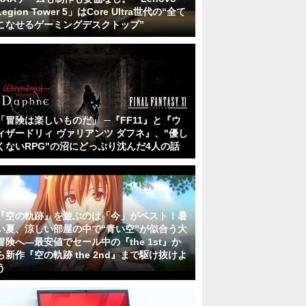
Legion Tower 5」はCore Ultra世代の“全て
こなせるゲーミングデスクトップ”
「冒険は楽しいものだ」 ─『FF11』と『ウ
ィザードリィ ヴァリアンツ ダフネ』、"優し
くないRPG"の沼にどっぷり沈んだ4人の話
『空の軌跡』を遊ぶのは「今」がベスト！暑
い夏、涼しい部屋の中で“青い空”が似合う大
冒険へ―最安値でセール中の『the 1st』か
ら新作『空の軌跡 the 2nd』まで駆け抜けよ
う