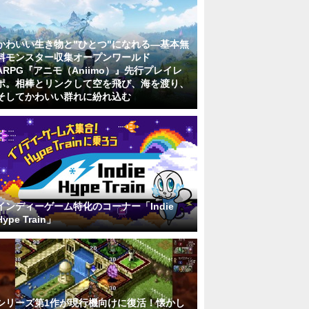
かわいい生き物と"ひとつ"になれる―基本無
料モンスター収集オープンワールド
ARPG『アニモ（Aniimo）』先行プレイレ
ポ。相棒とリンクして空を飛び、海を渡り、
そしてかわいい群れに紛れ込む
インディーゲーム特化のコーナー「Indie
Hype Train」
シリーズ第1作が現行機向けに復活！懐かし