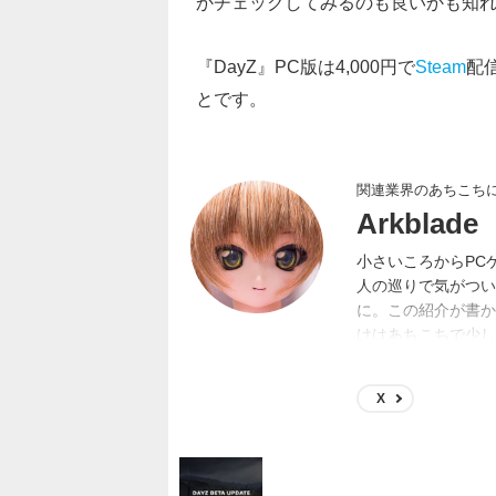
かチェックしてみるのも良いかも知
『DayZ』PC版は4,000円で
Steam
配
とです。
関連業界のあちこち
Arkblade
小さいころからPC
人の巡りで気がつい
に。この紹介が書かれ
けはあちこちで少し
日本一宇宙SFゲー
X