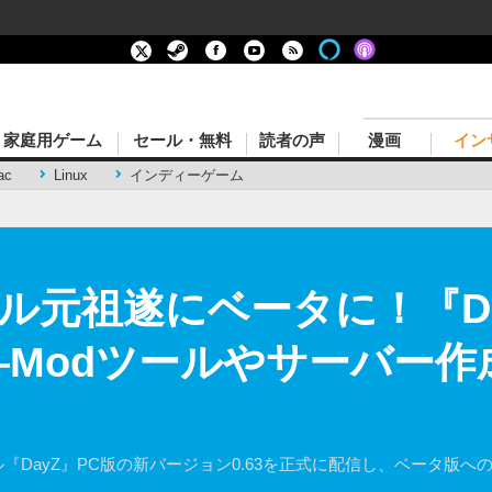
家庭用ゲーム
セール・無料
読者の声
漫画
イン
ac
Linux
インディーゲーム
ル元祖遂にベータに！『Da
始―Modツールやサーバー
ビサバイバル『DayZ』PC版の新バージョン0.63を正式に配信し、ベータ