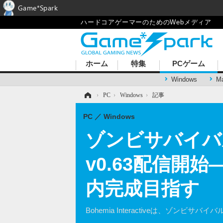
Game*Spark
ハードコアゲーマーのためのWebメディア
ホーム
特集
PCゲーム
Windows
M
ホーム
›
PC
›
Windows
›
記事
PC
Windows
ゾンビサバイバ
v0.63配信開
内完成目指す
Bohemia Interactiveは、ゾン