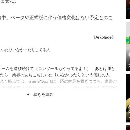
れません。
信中。ベータや正式版に伴う価格変化はない予定とのこ
《Arkblade》
にいたりいなかったりしてる人
ゲームを遊び続けて（コンソールもやってるよ！）、あとは運と
たら、業界のあちこちにいたりいなかったりという感じの人
た時点では、Game*Sparkに一応の軸足を置きつつも、肩書だ
づつ増えていったりいかなかったり…。それはそれとしてG*Sが
ムに強いメディアになったりしないかな。
+ 続きを読む