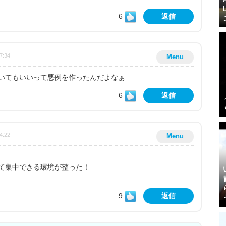
6
返信
7:34
Menu
いてもいいって悪例を作ったんだよなぁ
6
返信
4:22
Menu
て集中できる環境が整った！
9
返信