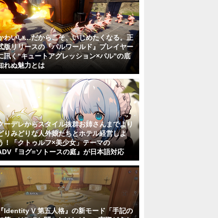
かわいい…だからこそ、いじめたくなる。正
式版リリースの『パルワールド』プレイヤー
に訊く“キュートアグレッション×パル”の底
知れぬ魅力とは
クーデレからスタイル抜群お姉さんまでより
どりみどりな人外娘たちとホテル経営しよ
う！「クトゥルフ×美少女」テーマの
ADV『ヨグ=ソトースの庭』が日本語対応
『Identity V 第五人格』の新モード「手記の