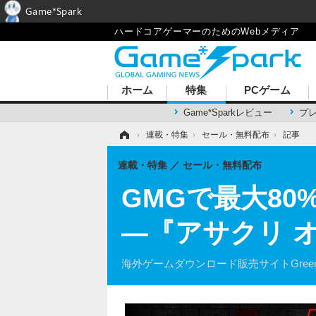
Game*Spark
ハードコアゲーマーのためのWebメディア
ホーム
特集
PCゲーム
Game*Sparkレビュー
プ
ホーム
›
連載・特集
›
セール・無料配布
›
記事
連載・特集
セール・無料配布
GMGで最大8
―『アサクリ オ
海外ゲームダウンロード販売サイトGreen