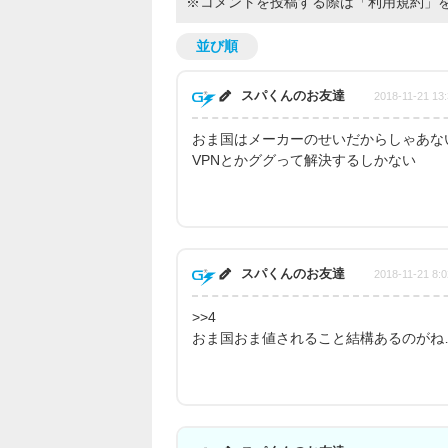
※コメントを投稿する際は
「利用規約」
並び順
スパくんのお友達
2018-11-21 13:
おま国はメーカーのせいだからしゃあな
VPNとかググって解決するしかない
スパくんのお友達
2018-11-21 8:0
>>4
おま国おま値されること結構あるのがね