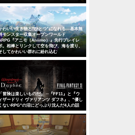
かわいい生き物と"ひとつ"になれる―基本無
料モンスター収集オープンワールド
ARPG『アニモ（Aniimo）』先行プレイレ
ポ。相棒とリンクして空を飛び、海を渡り、
そしてかわいい群れに紛れ込む
「冒険は楽しいものだ」 ─『FF11』と『ウ
ィザードリィ ヴァリアンツ ダフネ』、"優し
くないRPG"の沼にどっぷり沈んだ4人の話