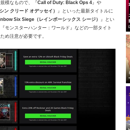
大規模なもので、『
Call of Duty: Black Ops 4
』や
y（アサシン クリード オデッセイ）
』といった最新タイトルに
inbow Six Siege（レインボーシックス シージ）
』とい
、『モンスターハンター：ワールド』などの一部タイト
いため注意が必要です。