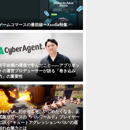
ゲームコマースの最前線ーXsolla特集
若手抜擢の環境で学んだこと――アプリボッ
トの運営プロデューサーが語る「巻き込み
力」の重要性
かわいい…だからこそ、いじめたくなる。正
式版リリースの『パルワールド』プレイヤー
に訊く“キュートアグレッション×パル”の底
知れぬ魅力とは