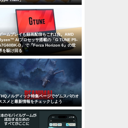
ゲームプレイも録画配信もこれ1台。AMD
Ryzen™ AIプロセッサ搭載の「G TUNE P5-
A7G60BK-D」で『Forza Horizon 6』の世
界を駆け回る
THQノルディック特集ページでゲムスパのオ
ススメと最新情報をチェックしよう