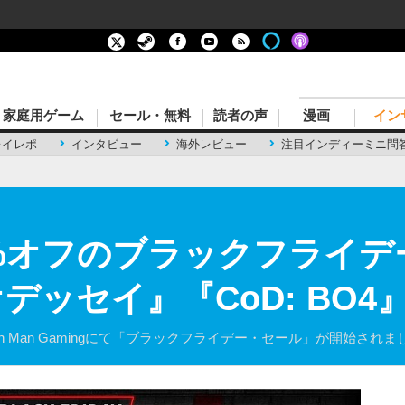
家庭用ゲーム
セール・無料
読者の声
漫画
イン
レイレポ
インタビュー
海外レビュー
注目インディーミニ問
0%オフのブラックフライ
デッセイ』『CoD: BO
 Man Gamingにて「ブラックフライデー・セール」が開始されま