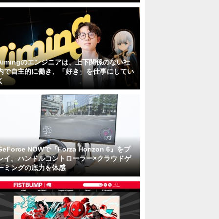
Aimingのエンジニアは、上下関係のない社
内で自主的に働き、「好き」を仕事にしてい
く
GeForce NOWで『Forza Horizon 6』をプ
レイ。ハンドルコントローラー×クラウドゲ
ーミングの底力を体感