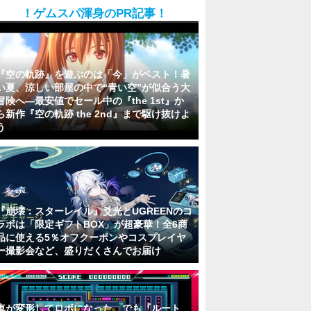
！ゲムスパ渾身のPR記事！
『空の軌跡』を遊ぶのは「今」がベスト！暑
い夏、涼しい部屋の中で“青い空”が似合う大
冒険へ―最安値でセール中の『the 1st』か
ら新作『空の軌跡 the 2nd』まで駆け抜けよ
う
『崩壊：スターレイル』爻光とUGREENのコ
ラボは「限定ギフトBOX」が超豪華！全6商
品に使える5％オフクーポンやコスプレイヤ
ー撮影会など、盛りだくさんでお届け
車が変形してロボになった、でも『ルート