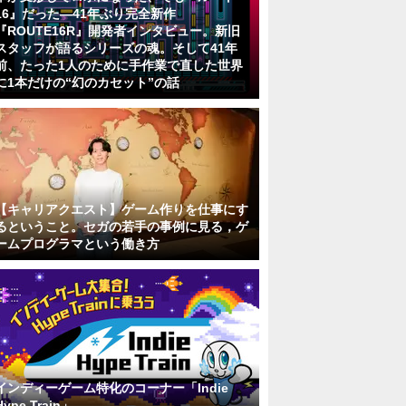
16』だった―41年ぶり完全新作
『ROUTE16R』開発者インタビュー。新旧
スタッフが語るシリーズの魂。そして41年
前、たった1人のために手作業で直した世界
に1本だけの“幻のカセット”の話
【キャリアクエスト】ゲーム作りを仕事にす
るということ。セガの若手の事例に見る，ゲ
ームプログラマという働き方
インディーゲーム特化のコーナー「Indie
Hype Train」