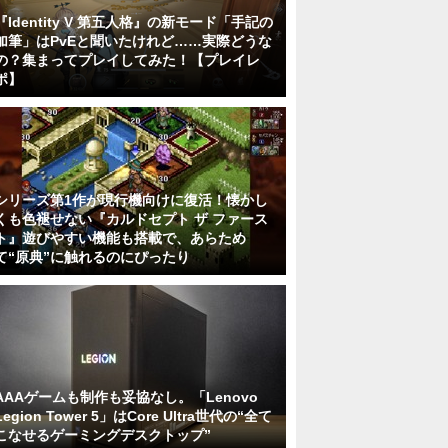
『Identity V 第五人格』の新モード「手記の
加筆」はPvEと聞いたけれど……実際どうな
の？集まってプレイしてみた！【プレイレ
ポ】
シリーズ第1作が現行機向けに復活！懐かし
くも色褪せない『カルドセプト ザ ファース
ト』遊びやすい機能も搭載で、あらため
て“原典”に触れるのにぴったり
AAAゲームも制作も妥協なし。「Lenovo
Legion Tower 5」はCore Ultra世代の“全て
こなせるゲーミングデスクトップ”