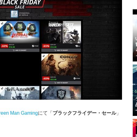
reen Man Gaming
にて「
ブラックフライデー・セール
」