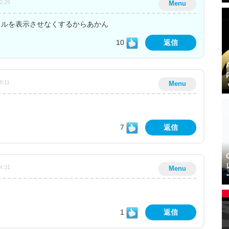
2:29
Menu
トルを表示させなくするからあかん
10
返信
8:11
Menu
7
返信
4:31
Menu
1
返信