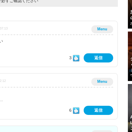
を必ずご確認ください
37:13
Menu
い
3
返信
2:12
Menu
…
6
返信