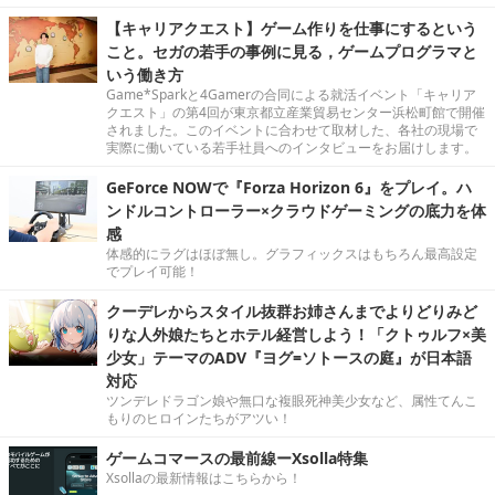
【キャリアクエスト】ゲーム作りを仕事にするという
こと。セガの若手の事例に見る，ゲームプログラマと
いう働き方
Game*Sparkと4Gamerの合同による就活イベント「キャリア
クエスト」の第4回が東京都立産業貿易センター浜松町館で開催
されました。このイベントに合わせて取材した、各社の現場で
実際に働いている若手社員へのインタビューをお届けします。
GeForce NOWで『Forza Horizon 6』をプレイ。ハ
ンドルコントローラー×クラウドゲーミングの底力を体
感
体感的にラグはほぼ無し。グラフィックスはもちろん最高設定
でプレイ可能！
クーデレからスタイル抜群お姉さんまでよりどりみど
りな人外娘たちとホテル経営しよう！「クトゥルフ×美
少女」テーマのADV『ヨグ=ソトースの庭』が日本語
対応
ツンデレドラゴン娘や無口な複眼死神美少女など、属性てんこ
もりのヒロインたちがアツい！
ゲームコマースの最前線ーXsolla特集
Xsollaの最新情報はこちらから！