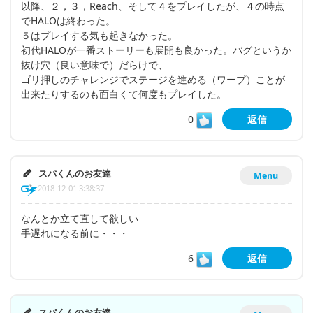
以降、２，３，Reach、そして４をプレイしたが、４の時点
でHALOは終わった。
５はプレイする気も起きなかった。
初代HALOが一番ストーリーも展開も良かった。バグというか
抜け穴（良い意味で）だらけで、
ゴリ押しのチャレンジでステージを進める（ワープ）ことが
出来たりするのも面白くて何度もプレイした。
0
返信
スパくんのお友達
Menu
2018-12-01 3:38:37
なんとか立て直して欲しい
手遅れになる前に・・・
6
返信
スパくんのお友達