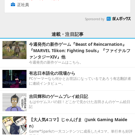
正社員
Sponsored by
連載・注目記事
今週発売の新作ゲーム『Beast of Reincarnation』
『MARVEL Tōkon: Fighting Souls』『ファイナルフ
ァンタジーXIV』他
今週発売の新作ゲームはこちら。
有志日本語化の現場から
PCゲーマーなら何かとお世話になっているであろう有志翻訳者
に連続インタビュー。
吉田輝和のゲームプレイ絵日記
もはやゲムスパの顔！どこかで見かけた吉田さんのゲーム絵日
記
【大人気4コマ】じゃんげま（Junk Gaming Maide
n）
Game*Sparkの一大コンテンツに成長した4コマ。単行本も好評