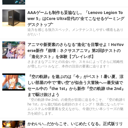
AAAゲームも制作も妥協なし。「Lenovo Legion To
wer 5」はCore Ultra世代の“全てこなせるゲーミング
デスクトップ”
迫力を感じる強力スペック。メンテナンスしやすい構造もあり
がたい！
アニマや新要素のさらなる“進化”を目撃せよ！HoYov
erse新作『崩壊：ネクサスアニマ』第2回βテストの
「進化テスト」を体験【プレイレポ】
さまざまなアニマとの出会いや、スキルによってさらに戦略性
が増したバトルなど、本作の注目の要素に迫ります！
『空の軌跡』を遊ぶのは「今」がベスト！暑い夏、涼
しい部屋の中で“青い空”が似合う大冒険へ―最安値で
セール中の『the 1st』から新作『空の軌跡 the 2nd』
まで駆け抜けよう
『空の軌跡 the 2nd』の発売が目前に迫る今こそ、『空の軌跡 t
he 1st』から遊び始める絶好のタイミング！ 快適になったゲー
ムシステムや新要素を交えながら、今遊びたい本シリーズの魅
力を紹介します。
かわいい…だからこそ、いじめたくなる。正式版リリ