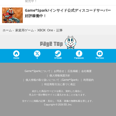
発売中！
Game*Spark/インサイド公式ディスコードサーバー
好評稼働中！
記事
ホーム
›
家庭用ゲーム
›
XBOX One
›
Home
X
STEAM
Facebook
YouTube
Game*Sparkについて
お問合せ
広告掲載
会社概要
個人情報保護方針
個人情報の取り扱いについて（Game*Spark）
利用規約
特定商取引法に基づく表記
紹介した商品/サービスを購入、契約した場合に、
売上の一部が弊社サイトに還元されることがあります。
当サイトに掲載の記事・見出し・写真・画像の無断転載を禁じます。
Copyright © 2026 IID, Inc.