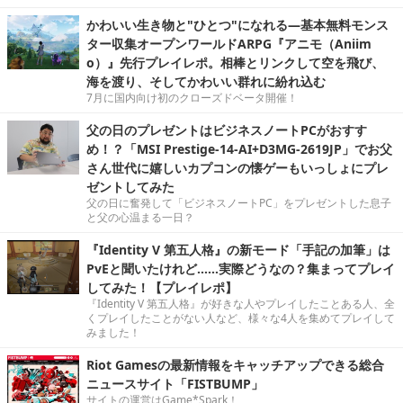
かわいい生き物と"ひとつ"になれる―基本無料モンス
ター収集オープンワールドARPG『アニモ（Aniim
o）』先行プレイレポ。相棒とリンクして空を飛び、
海を渡り、そしてかわいい群れに紛れ込む
7月に国内向け初のクローズドベータ開催！
父の日のプレゼントはビジネスノートPCがおすす
め！？「MSI Prestige-14-AI+D3MG-2619JP」でお父
さん世代に嬉しいカプコンの懐ゲーもいっしょにプレ
ゼントしてみた
父の日に奮発して「ビジネスノートPC」をプレゼントした息子
と父の心温まる一日？
『Identity V 第五人格』の新モード「手記の加筆」は
PvEと聞いたけれど……実際どうなの？集まってプレイ
してみた！【プレイレポ】
『Identity V 第五人格』が好きな人やプレイしたことある人、全
くプレイしたことがない人など、様々な4人を集めてプレイして
みました！
Riot Gamesの最新情報をキャッチアップできる総合
ニュースサイト「FISTBUMP」
サイトの運営はGame*Spark！