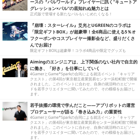
ースの『パルワールド』プレイヤーに訊く“キュートア
グレッション×パル”の底知れぬ魅力とは
正式版で登場する新たなパルもいじめたくなる！
『崩壊：スターレイル』爻光とUGREENのコラボは
「限定ギフトBOX」が超豪華！全6商品に使える5％オ
フクーポンやコスプレイヤー撮影会など、盛りだくさ
んでお届け
限定ギフトBOXは超豪華！コラボ4商品や限定でグッズも
Aimingのエンジニアは、上下関係のない社内で自主的
に働き、「好き」を仕事にしていく
4GamerとGame*Sparkの合同による就活イベント「キャリア
クエスト」の第4回が東京都立産業貿易センター浜松町館で開催
されました。このイベントに合わせ、自身の就活時のエピソー
ドを若手クリエイターに聞いてみたので、その模様をお届けし
ます。
若手抜擢の環境で学んだこと――アプリボットの運営
プロデューサーが語る「巻き込み力」の重要性
4GamerとGame*Sparkの合同による就活イベント「キャリア
クエスト」の第4回が東京都立産業貿易センター浜松町館で開催
されました。このイベントに合わせ、自身の就活時のエピソー
ドを若手クリエイターに聞いてみたので、その模様をお届けし
ます。