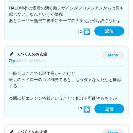
HALO特有の愛着の湧く敵デザインがプロメシアンからは何も
感じない、なんというか陳腐
あとユーザー無視で勝手にチーフの声変えた件は許さないよ
15
返信
スパくんのお友達
Menu
2018-11-30 14:35:27
一時期はここでも評価高かったけど
最近のヘイローのコメ欄見てると、もうダメなんだなと痛感
する
今回は新エンジン搭載ということで化ける可能性もあるが
17
返信
スパくんのお友達
Menu