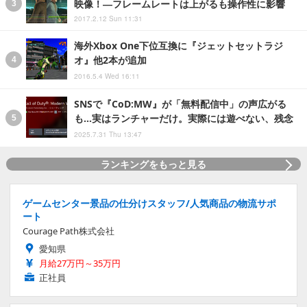
映像！―フレームレートは上がるも操作性に影響
2017.2.12 Sun 11:31
海外Xbox One下位互換に『ジェットセットラジ
オ』他2本が追加
2016.5.4 Wed 16:11
SNSで『CoD:MW』が「無料配信中」の声広がる
も…実はランチャーだけ。実際には遊べない、残念
2025.7.31 Thu 13:47
ランキングをもっと見る
ゲームセンター景品の仕分けスタッフ/人気商品の物流サポ
ート
Courage Path株式会社
愛知県
月給27万円～35万円
正社員