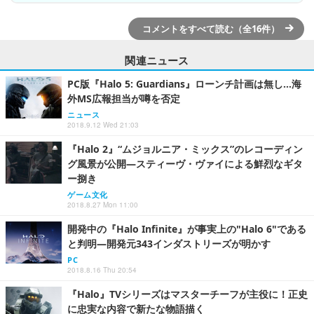
コメントをすべて読む（全16件）
関連ニュース
PC版『Halo 5: Guardians』ローンチ計画は無し…海
外MS広報担当が噂を否定
ニュース
2018.9.12 Wed 21:03
『Halo 2』“ムジョルニア・ミックス”のレコーディン
グ風景が公開―スティーヴ・ヴァイによる鮮烈なギタ
ー捌き
ゲーム文化
2018.8.27 Mon 11:00
開発中の『Halo Infinite』が事実上の"Halo 6"である
と判明―開発元343インダストリーズが明かす
PC
2018.8.16 Thu 20:54
『Halo』TVシリーズはマスターチーフが主役に！正史
に忠実な内容で新たな物語描く