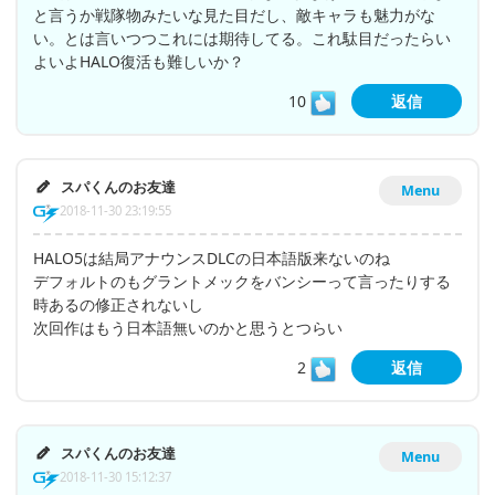
と言うか戦隊物みたいな見た目だし、敵キャラも魅力がな
い。とは言いつつこれには期待してる。これ駄目だったらい
よいよHALO復活も難しいか？
10
返信
スパくんのお友達
Menu
2018-11-30 23:19:55
HALO5は結局アナウンスDLCの日本語版来ないのね
デフォルトのもグラントメックをバンシーって言ったりする
時あるの修正されないし
次回作はもう日本語無いのかと思うとつらい
2
返信
スパくんのお友達
Menu
2018-11-30 15:12:37