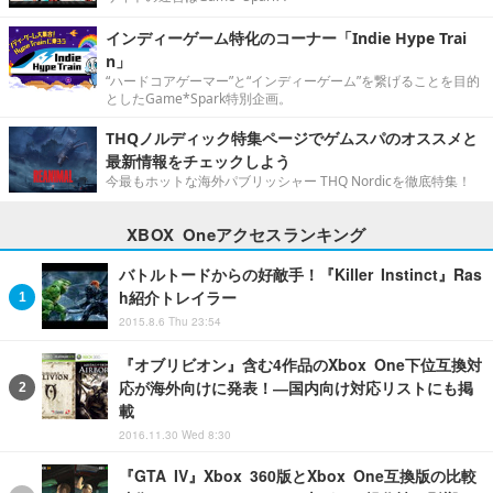
インディーゲーム特化のコーナー「Indie Hype Trai
n」
“ハードコアゲーマー”と“インディーゲーム”を繋げることを目的
としたGame*Spark特別企画。
THQノルディック特集ページでゲムスパのオススメと
最新情報をチェックしよう
今最もホットな海外パブリッシャー THQ Nordicを徹底特集！
XBOX Oneアクセスランキング
バトルトードからの好敵手！『Killer Instinct』Ras
h紹介トレイラー
2015.8.6 Thu 23:54
『オブリビオン』含む4作品のXbox One下位互換対
応が海外向けに発表！―国内向け対応リストにも掲
載
2016.11.30 Wed 8:30
『GTA IV』Xbox 360版とXbox One互換版の比較