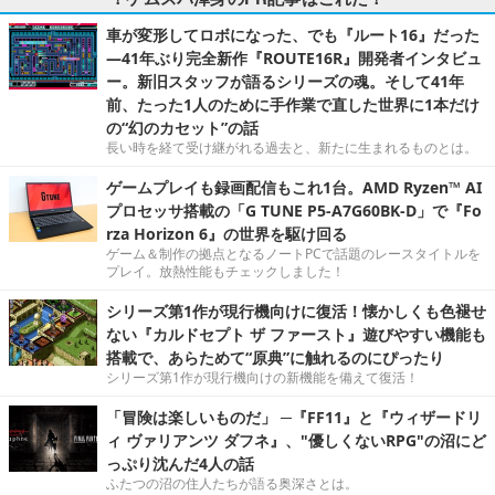
車が変形してロボになった、でも『ルート16』だった
―41年ぶり完全新作『ROUTE16R』開発者インタビュ
ー。新旧スタッフが語るシリーズの魂。そして41年
前、たった1人のために手作業で直した世界に1本だけ
の“幻のカセット”の話
長い時を経て受け継がれる過去と、新たに生まれるものとは。
ゲームプレイも録画配信もこれ1台。AMD Ryzen™ AI
プロセッサ搭載の「G TUNE P5-A7G60BK-D」で『Fo
rza Horizon 6』の世界を駆け回る
ゲーム＆制作の拠点となるノートPCで話題のレースタイトルを
プレイ。放熱性能もチェックしました！
シリーズ第1作が現行機向けに復活！懐かしくも色褪せ
ない『カルドセプト ザ ファースト』遊びやすい機能も
搭載で、あらためて“原典”に触れるのにぴったり
シリーズ第1作が現行機向けの新機能を備えて復活！
「冒険は楽しいものだ」 ─『FF11』と『ウィザードリ
ィ ヴァリアンツ ダフネ』、"優しくないRPG"の沼にど
っぷり沈んだ4人の話
ふたつの沼の住人たちが語る奥深さとは。