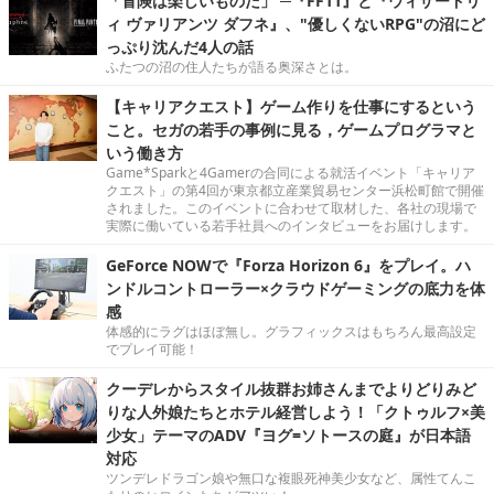
「冒険は楽しいものだ」 ─『FF11』と『ウィザードリ
ィ ヴァリアンツ ダフネ』、"優しくないRPG"の沼にど
っぷり沈んだ4人の話
ふたつの沼の住人たちが語る奥深さとは。
【キャリアクエスト】ゲーム作りを仕事にするという
こと。セガの若手の事例に見る，ゲームプログラマと
いう働き方
Game*Sparkと4Gamerの合同による就活イベント「キャリア
クエスト」の第4回が東京都立産業貿易センター浜松町館で開催
されました。このイベントに合わせて取材した、各社の現場で
実際に働いている若手社員へのインタビューをお届けします。
GeForce NOWで『Forza Horizon 6』をプレイ。ハ
ンドルコントローラー×クラウドゲーミングの底力を体
感
体感的にラグはほぼ無し。グラフィックスはもちろん最高設定
でプレイ可能！
クーデレからスタイル抜群お姉さんまでよりどりみど
りな人外娘たちとホテル経営しよう！「クトゥルフ×美
少女」テーマのADV『ヨグ=ソトースの庭』が日本語
対応
ツンデレドラゴン娘や無口な複眼死神美少女など、属性てんこ