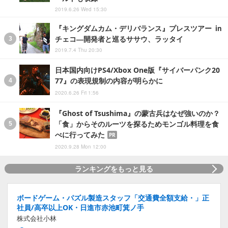
2019.6.26 Wed 15:30
『キングダムカム・デリバランス』プレスツアー in
チェコ―開発者と巡るササウ、ラッタイ
2019.7.4 Thu 20:30
日本国内向けPS4/Xbox One版『サイバーパンク20
77』の表現規制の内容が明らかに
2020.6.26 Fri 1:56
『Ghost of Tsushima』の蒙古兵はなぜ強いのか？
「食」からそのルーツを探るためモンゴル料理を食
べに行ってみた
PR
2020.9.28 Mon 12:00
ランキングをもっと見る
ボードゲーム・パズル製造スタッフ「交通費全額支給・」正
社員/高卒以上OK・日進市赤池町箕ノ手
株式会社小林