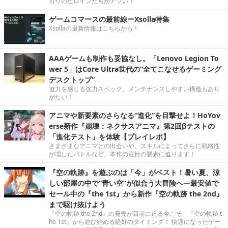
もりのヒロインたちがアツい！
ゲームコマースの最前線ーXsolla特集
Xsollaの最新情報はこちらから！
AAAゲームも制作も妥協なし。「Lenovo Legion To
wer 5」はCore Ultra世代の“全てこなせるゲーミング
デスクトップ”
迫力を感じる強力スペック。メンテナンスしやすい構造もあり
がたい！
アニマや新要素のさらなる“進化”を目撃せよ！HoYov
erse新作『崩壊：ネクサスアニマ』第2回βテストの
「進化テスト」を体験【プレイレポ】
さまざまなアニマとの出会いや、スキルによってさらに戦略性
が増したバトルなど、本作の注目の要素に迫ります！
『空の軌跡』を遊ぶのは「今」がベスト！暑い夏、涼
しい部屋の中で“青い空”が似合う大冒険へ―最安値で
セール中の『the 1st』から新作『空の軌跡 the 2nd』
まで駆け抜けよう
『空の軌跡 the 2nd』の発売が目前に迫る今こそ、『空の軌跡 t
he 1st』から遊び始める絶好のタイミング！ 快適になったゲー