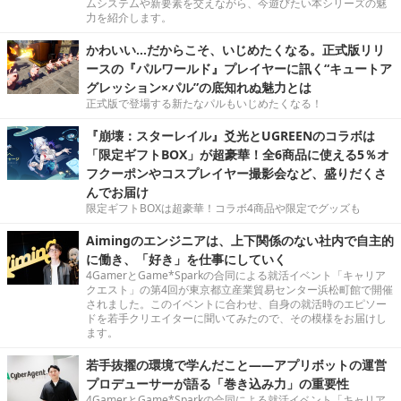
ムシステムや新要素を交えながら、今遊びたい本シリーズの魅
力を紹介します。
かわいい…だからこそ、いじめたくなる。正式版リリ
ースの『パルワールド』プレイヤーに訊く“キュートア
グレッション×パル”の底知れぬ魅力とは
正式版で登場する新たなパルもいじめたくなる！
『崩壊：スターレイル』爻光とUGREENのコラボは
「限定ギフトBOX」が超豪華！全6商品に使える5％オ
フクーポンやコスプレイヤー撮影会など、盛りだくさ
んでお届け
限定ギフトBOXは超豪華！コラボ4商品や限定でグッズも
Aimingのエンジニアは、上下関係のない社内で自主的
に働き、「好き」を仕事にしていく
4GamerとGame*Sparkの合同による就活イベント「キャリア
クエスト」の第4回が東京都立産業貿易センター浜松町館で開催
されました。このイベントに合わせ、自身の就活時のエピソー
ドを若手クリエイターに聞いてみたので、その模様をお届けし
ます。
若手抜擢の環境で学んだこと――アプリボットの運営
プロデューサーが語る「巻き込み力」の重要性
4GamerとGame*Sparkの合同による就活イベント「キャリア