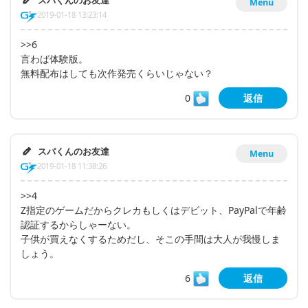
スパくんのお友達
Menu
2019-01-18 13:23:14
>>6
言わば体験版。
無料配布はしても次作発売くらいじゃない？
0
返信
スパくんのお友達
Menu
2019-01-18 11:38:26
>>4
Z指定のゲームだからクレカもしくはデビット、PayPalで年齢
認証するからしゃーない。
子供が買えなくするためだし、そこの手間は大人が我慢しま
しょう。
6
返信