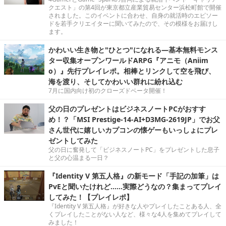
クエスト」の第4回が東京都立産業貿易センター浜松町館で開催
されました。このイベントに合わせ、自身の就活時のエピソー
ドを若手クリエイターに聞いてみたので、その模様をお届けし
ます。
かわいい生き物と"ひとつ"になれる―基本無料モンス
ター収集オープンワールドARPG『アニモ（Aniim
o）』先行プレイレポ。相棒とリンクして空を飛び、
海を渡り、そしてかわいい群れに紛れ込む
7月に国内向け初のクローズドベータ開催！
父の日のプレゼントはビジネスノートPCがおすす
め！？「MSI Prestige-14-AI+D3MG-2619JP」でお父
さん世代に嬉しいカプコンの懐ゲーもいっしょにプレ
ゼントしてみた
父の日に奮発して「ビジネスノートPC」をプレゼントした息子
と父の心温まる一日？
『Identity V 第五人格』の新モード「手記の加筆」は
PvEと聞いたけれど……実際どうなの？集まってプレイ
してみた！【プレイレポ】
『Identity V 第五人格』が好きな人やプレイしたことある人、全
くプレイしたことがない人など、様々な4人を集めてプレイして
みました！