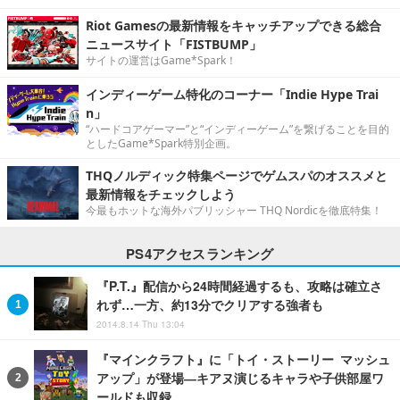
Riot Gamesの最新情報をキャッチアップできる総合
ニュースサイト「FISTBUMP」
サイトの運営はGame*Spark！
インディーゲーム特化のコーナー「Indie Hype Trai
n」
“ハードコアゲーマー”と“インディーゲーム”を繋げることを目的
としたGame*Spark特別企画。
THQノルディック特集ページでゲムスパのオススメと
最新情報をチェックしよう
今最もホットな海外パブリッシャー THQ Nordicを徹底特集！
PS4アクセスランキング
『P.T.』配信から24時間経過するも、攻略は確立さ
れず…一方、約13分でクリアする強者も
2014.8.14 Thu 13:04
『マインクラフト』に「トイ・ストーリー マッシュ
アップ」が登場―キアヌ演じるキャラや子供部屋ワ
ールドも収録