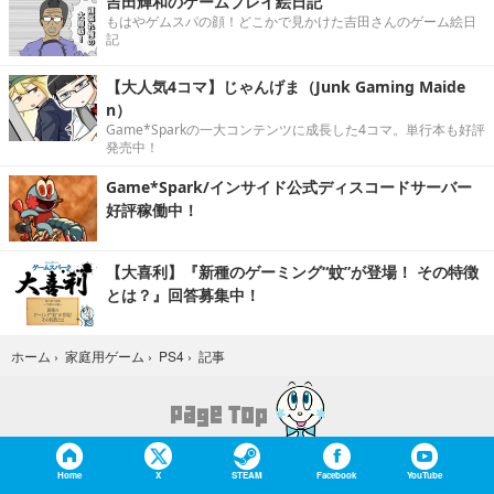
吉田輝和のゲームプレイ絵日記
もはやゲムスパの顔！どこかで見かけた吉田さんのゲーム絵日
記
【大人気4コマ】じゃんげま（Junk Gaming Maide
n）
Game*Sparkの一大コンテンツに成長した4コマ。単行本も好評
発売中！
Game*Spark/インサイド公式ディスコードサーバー
好評稼働中！
【大喜利】『新種のゲーミング“蚊”が登場！ その特徴
とは？』回答募集中！
記事
ホーム
›
家庭用ゲーム
›
PS4
›
Home
X
STEAM
Facebook
YouTube