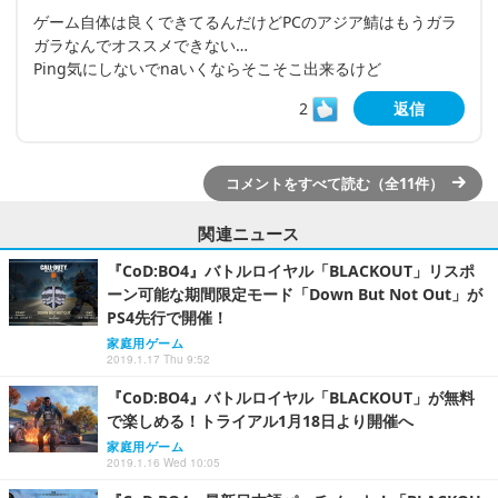
ゲーム自体は良くできてるんだけどPCのアジア鯖はもうガラ
ガラなんでオススメできない…
Ping気にしないでnaいくならそこそこ出来るけど
2
返信
コメントをすべて読む（全11件）
関連ニュース
『CoD:BO4』バトルロイヤル「BLACKOUT」リスポ
ーン可能な期間限定モード「Down But Not Out」が
PS4先行で開催！
家庭用ゲーム
2019.1.17 Thu 9:52
『CoD:BO4』バトルロイヤル「BLACKOUT」が無料
で楽しめる！トライアル1月18日より開催へ
家庭用ゲーム
2019.1.16 Wed 10:05