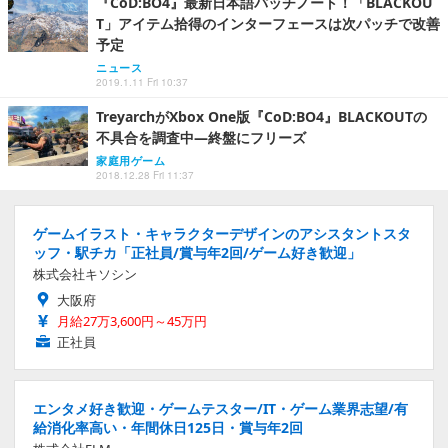
『CoD:BO4』最新日本語パッチノート！「BLACKOU
T」アイテム拾得のインターフェースは次パッチで改善
予定
ニュース
2019.1.11 Fri 10:37
TreyarchがXbox One版『CoD:BO4』BLACKOUTの
不具合を調査中―終盤にフリーズ
家庭用ゲーム
2018.12.28 Fri 11:37
ゲームイラスト・キャラクターデザインのアシスタントスタ
ッフ・駅チカ「正社員/賞与年2回/ゲーム好き歓迎」
株式会社キソシン
大阪府
月給27万3,600円～45万円
正社員
エンタメ好き歓迎・ゲームテスター/IT・ゲーム業界志望/有
給消化率高い・年間休日125日・賞与年2回