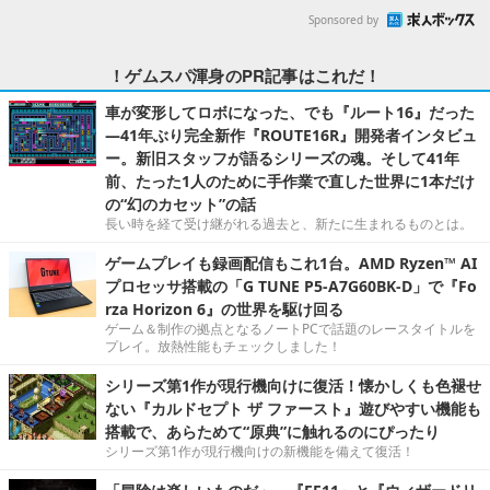
Sponsored by
！ゲムスパ渾身のPR記事はこれだ！
車が変形してロボになった、でも『ルート16』だった
―41年ぶり完全新作『ROUTE16R』開発者インタビュ
ー。新旧スタッフが語るシリーズの魂。そして41年
前、たった1人のために手作業で直した世界に1本だけ
の“幻のカセット”の話
長い時を経て受け継がれる過去と、新たに生まれるものとは。
ゲームプレイも録画配信もこれ1台。AMD Ryzen™ AI
プロセッサ搭載の「G TUNE P5-A7G60BK-D」で『Fo
rza Horizon 6』の世界を駆け回る
ゲーム＆制作の拠点となるノートPCで話題のレースタイトルを
プレイ。放熱性能もチェックしました！
シリーズ第1作が現行機向けに復活！懐かしくも色褪せ
ない『カルドセプト ザ ファースト』遊びやすい機能も
搭載で、あらためて“原典”に触れるのにぴったり
シリーズ第1作が現行機向けの新機能を備えて復活！