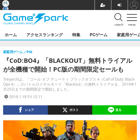
search
menu
ホーム
アクセスランキング
特集
PCゲーム
家庭用ゲー
家庭用ゲーム
PS4
『CoD:BO4』「BLACKOUT」無料トライアル
が全機種で開始！PC版の期間限定セールも
Treyarchは、『コール オブ デューティ ブラックオプス 4（Call of Duty: Black
Ops 4）』のバトルロイヤルモード「Blackout」の無料トライアルを、2019年1
月25日までの期間限定で開始しました。
2019.1.18 Fri 12:11
シェア
ポスト
送る