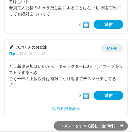
てほしいわ
全員主人公格のキャラだし話に困ることはないし 誰を主軸に
しても絶対面白いって
6
返信
スパくんのお友達
Menu
2019-04-08 11:20:09
もう新規追加はいいから、キャラクター(30人！)とマップをリ
ストラするべき
ごく一部の上位以外は複雑になり過ぎてデスマッチしてる
ぞ！
3
返信
他の返信を表示
コメントをすべて読む（全10件）