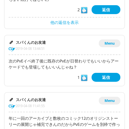
2
返信
他の返信を表示
スパくんのお友達
Menu
2019-04-08 13:44:51
次のPvEイベ終了後に既存のPvEが日替わりでもいいからアー
ケードでも登場してもいいんじゃね？
1
返信
スパくんのお友達
Menu
2019-04-08 11:41:55
年に一回のアーカイブと数枚のコミック12のオリジンストー
リーの展開じゃ補完できんのだからPvEのゲームを別枠で作っ