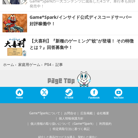
Game*Sparkの一大コンテンツに成長した4コマ。単行本も好評
発売中！
Game*Spark/インサイド公式ディスコードサーバー
好評稼働中！
【大喜利】『新種のゲーミング“蚊”が登場！ その特徴
とは？』回答募集中！
記事
ホーム
›
家庭用ゲーム
›
PS4
›
Home
X
STEAM
Facebook
YouTube
Game*Sparkについて
お問合せ
広告掲載
会社概要
個人情報保護方針
個人情報の取り扱いについて（Game*Spark）
利用規約
特定商取引法に基づく表記
紹介した商品/サービスを購入、契約した場合に、