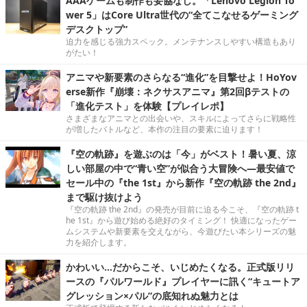
AAAゲームも制作も妥協なし。「Lenovo Legion To
wer 5」はCore Ultra世代の“全てこなせるゲーミング
デスクトップ”
迫力を感じる強力スペック。メンテナンスしやすい構造もあり
がたい！
アニマや新要素のさらなる“進化”を目撃せよ！HoYov
erse新作『崩壊：ネクサスアニマ』第2回βテストの
「進化テスト」を体験【プレイレポ】
さまざまなアニマとの出会いや、スキルによってさらに戦略性
が増したバトルなど、本作の注目の要素に迫ります！
『空の軌跡』を遊ぶのは「今」がベスト！暑い夏、涼
しい部屋の中で“青い空”が似合う大冒険へ―最安値で
セール中の『the 1st』から新作『空の軌跡 the 2nd』
まで駆け抜けよう
『空の軌跡 the 2nd』の発売が目前に迫る今こそ、『空の軌跡 t
he 1st』から遊び始める絶好のタイミング！ 快適になったゲー
ムシステムや新要素を交えながら、今遊びたい本シリーズの魅
力を紹介します。
かわいい…だからこそ、いじめたくなる。正式版リリ
ースの『パルワールド』プレイヤーに訊く“キュートア
グレッション×パル”の底知れぬ魅力とは