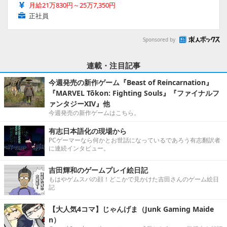
月給21万830円～25万7,350円
正社員
Sponsored by
連載・注目記事
今週発売の新作ゲーム『Beast of Reincarnation』
『MARVEL Tōkon: Fighting Souls』『ファイナルフ
ァンタジーXIV』他
今週発売の新作ゲームはこちら。
有志日本語化の現場から
PCゲーマーなら何かとお世話になっているであろう有志翻訳者
に連続インタビュー。
吉田輝和のゲームプレイ絵日記
もはやゲムスパの顔！どこかで見かけた吉田さんのゲーム絵日
記
【大人気4コマ】じゃんげま（Junk Gaming Maide
n）