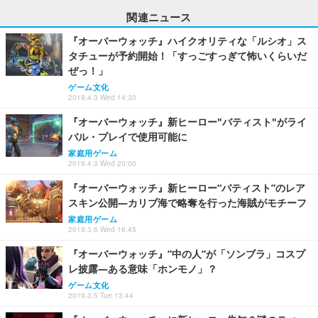
関連ニュース
『オーバーウォッチ』ハイクオリティな「ルシオ」ス
タチューが予約開始！「すっごすっぎて怖いくらいだ
ぜっ！」
ゲーム文化
2019.4.3 Wed 14:30
『オーバーウォッチ』新ヒーロー"バティスト"がライ
バル・プレイで使用可能に
家庭用ゲーム
2019.4.3 Wed 20:00
『オーバーウォッチ』新ヒーロー“バティスト”のレア
スキン公開―カリブ海で略奪を行った海賊がモチーフ
家庭用ゲーム
2019.3.6 Wed 16:45
『オーバーウォッチ』”中の人”が「ソンブラ」コスプ
レ披露―ある意味「ホンモノ」？
ゲーム文化
2019.3.5 Tue 13:44