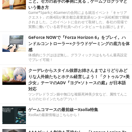
こと。セガの若手の事例に見る，ゲームプログラマと
いう働き方
Game*Sparkと4Gamerの合同による就活イベント「キャリア
クエスト」の第4回が東京都立産業貿易センター浜松町館で開催
されました。このイベントに合わせて取材した、各社の現場で
実際に働いている若手社員へのインタビューをお届けします。
GeForce NOWで『Forza Horizon 6』をプレイ。ハ
ンドルコントローラー×クラウドゲーミングの底力を体
感
体感的にラグはほぼ無し。グラフィックスはもちろん最高設定
でプレイ可能！
クーデレからスタイル抜群お姉さんまでよりどりみど
りな人外娘たちとホテル経営しよう！「クトゥルフ×美
少女」テーマのADV『ヨグ=ソトースの庭』が日本語
対応
ツンデレドラゴン娘や無口な複眼死神美少女など、属性てんこ
もりのヒロインたちがアツい！
ゲームコマースの最前線ーXsolla特集
Xsollaの最新情報はこちらから！