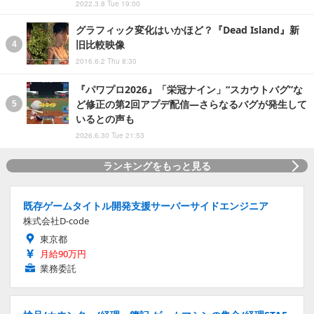
2022.3.8 Tue 19:00
グラフィック変化はいかほど？『Dead Island』新
旧比較映像
2016.6.2 Thu 8:30
『パワプロ2026』「栄冠ナイン」“スカウトバグ”な
ど修正の第2回アプデ配信―さらなるバグが発生して
いるとの声も
2026.6.30 Tue 21:53
ランキングをもっと見る
既存ゲームタイトル開発支援サーバーサイドエンジニア
株式会社D-code
東京都
月給90万円
業務委託