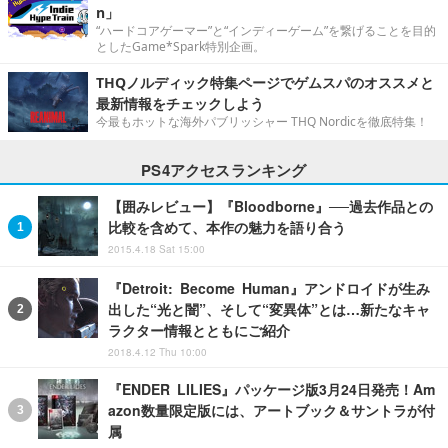
n」
“ハードコアゲーマー”と“インディーゲーム”を繋げることを目的
としたGame*Spark特別企画。
THQノルディック特集ページでゲムスパのオススメと
最新情報をチェックしよう
今最もホットな海外パブリッシャー THQ Nordicを徹底特集！
PS4アクセスランキング
【囲みレビュー】『Bloodborne』──過去作品との
比較を含めて、本作の魅力を語り合う
2015.4.18 Sat 15:00
『Detroit: Become Human』アンドロイドが生み
出した“光と闇”、そして“変異体”とは…新たなキャ
ラクター情報とともにご紹介
2018.4.12 Thu 10:00
『ENDER LILIES』パッケージ版3月24日発売！Am
azon数量限定版には、アートブック＆サントラが付
属