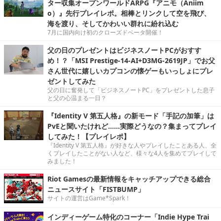
ター収集オープンワールドARPG『アニモ（Aniim
o）』先行プレイレポ。相棒とリンクして空を飛び、
海を渡り、そしてかわいい群れに紛れ込む
7月に国内向け初のクローズドベータ開催！
父の日のプレゼントはビジネスノートPCがおすす
め！？「MSI Prestige-14-AI+D3MG-2619JP」でお父
さん世代に嬉しいカプコンの懐ゲーもいっしょにプレ
ゼントしてみた
父の日に奮発して「ビジネスノートPC」をプレゼントした息子
と父の心温まる一日？
『Identity V 第五人格』の新モード「手記の加筆」は
PvEと聞いたけれど……実際どうなの？集まってプレイ
してみた！【プレイレポ】
『Identity V 第五人格』が好きな人やプレイしたことある人、全
くプレイしたことがない人など、様々な4人を集めてプレイして
みました！
Riot Gamesの最新情報をキャッチアップできる総合
ニュースサイト「FISTBUMP」
サイトの運営はGame*Spark！
インディーゲーム特化のコーナー「Indie Hype Trai