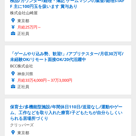
検品/カウンター/経理・簿記 ゲームマシンの集金/経理STAF
F 主に100円玉を扱います 賞与あり
株式会社山崎屋
東京都
月給25万円～
正社員
「ゲームやり込み勢、歓迎!」/アプリテスター/月収30万可/
未経験OK/リモート面接OK/20代活躍中
BCC株式会社
神奈川県
月給33万4,000円～37万3,000円
正社員
保育士/多機能型施設/年間休日110日/送迎なし/運動やゲー
ム、工作などを取り入れた療育/子どもたちが自分らしくい
られる居場所づくり
クリッパーズ
東京都