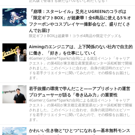
正式版で登場する新たなパルもいじめたくなる！
『崩壊：スターレイル』爻光とUGREENのコラボは
「限定ギフトBOX」が超豪華！全6商品に使える5％オ
フクーポンやコスプレイヤー撮影会など、盛りだくさ
んでお届け
限定ギフトBOXは超豪華！コラボ4商品や限定でグッズも
Aimingのエンジニアは、上下関係のない社内で自主的
に働き、「好き」を仕事にしていく
4GamerとGame*Sparkの合同による就活イベント「キャリア
クエスト」の第4回が東京都立産業貿易センター浜松町館で開催
されました。このイベントに合わせ、自身の就活時のエピソー
ドを若手クリエイターに聞いてみたので、その模様をお届けし
ます。
若手抜擢の環境で学んだこと――アプリボットの運営
プロデューサーが語る「巻き込み力」の重要性
4GamerとGame*Sparkの合同による就活イベント「キャリア
クエスト」の第4回が東京都立産業貿易センター浜松町館で開催
されました。このイベントに合わせ、自身の就活時のエピソー
ドを若手クリエイターに聞いてみたので、その模様をお届けし
ます。
かわいい生き物と"ひとつ"になれる―基本無料モンス