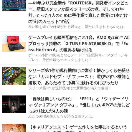
―41年ぶり完全新作『ROUTE16R』開発者インタビュ
ー。新旧スタッフが語るシリーズの魂。そして41年
前、たった1人のために手作業で直した世界に1本だけ
の“幻のカセット”の話
長い時を経て受け継がれる過去と、新たに生まれるものとは。
ゲームプレイも録画配信もこれ1台。AMD Ryzen™ AI
プロセッサ搭載の「G TUNE P5-A7G60BK-D」で『Fo
rza Horizon 6』の世界を駆け回る
ゲーム＆制作の拠点となるノートPCで話題のレースタイトルを
プレイ。放熱性能もチェックしました！
シリーズ第1作が現行機向けに復活！懐かしくも色褪せ
ない『カルドセプト ザ ファースト』遊びやすい機能も
搭載で、あらためて“原典”に触れるのにぴったり
シリーズ第1作が現行機向けの新機能を備えて復活！
「冒険は楽しいものだ」 ─『FF11』と『ウィザードリ
ィ ヴァリアンツ ダフネ』、"優しくないRPG"の沼にど
っぷり沈んだ4人の話
ふたつの沼の住人たちが語る奥深さとは。
【キャリアクエスト】ゲーム作りを仕事にするという