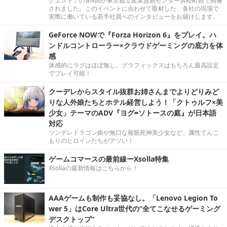
クエスト」の第4回が東京都立産業貿易センター浜松町館で開催
されました。このイベントに合わせて取材した、各社の現場で
実際に働いている若手社員へのインタビューをお届けします。
GeForce NOWで『Forza Horizon 6』をプレイ。ハ
ンドルコントローラー×クラウドゲーミングの底力を体
感
体感的にラグはほぼ無し。グラフィックスはもちろん最高設定
でプレイ可能！
クーデレからスタイル抜群お姉さんまでよりどりみど
りな人外娘たちとホテル経営しよう！「クトゥルフ×美
少女」テーマのADV『ヨグ=ソトースの庭』が日本語
対応
ツンデレドラゴン娘や無口な複眼死神美少女など、属性てんこ
もりのヒロインたちがアツい！
ゲームコマースの最前線ーXsolla特集
Xsollaの最新情報はこちらから！
AAAゲームも制作も妥協なし。「Lenovo Legion To
wer 5」はCore Ultra世代の“全てこなせるゲーミング
デスクトップ”