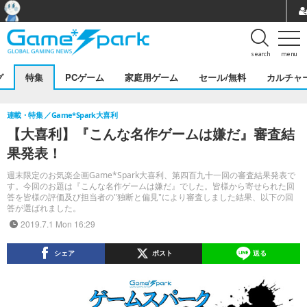
search
menu
グ
特集
PCゲーム
家庭用ゲーム
セール/無料
カルチャ
連載・特集
Game*Spark大喜利
【大喜利】『こんな名作ゲームは嫌だ』審査結
果発表！
週末限定のお気楽企画Game*Spark大喜利、第四百九十一回の審査結果発表で
す。今回のお題は『こんな名作ゲームは嫌だ』でした。皆様から寄せられた回
答を皆様の評価及び担当者の"独断と偏見"により審査しました結果、以下の回
答が選ばれました。
2019.7.1 Mon 16:29
シェア
ポスト
送る