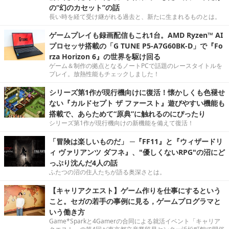
の“幻のカセット”の話
長い時を経て受け継がれる過去と、新たに生まれるものとは。
ゲームプレイも録画配信もこれ1台。AMD Ryzen™ AI
プロセッサ搭載の「G TUNE P5-A7G60BK-D」で『Fo
rza Horizon 6』の世界を駆け回る
ゲーム＆制作の拠点となるノートPCで話題のレースタイトルを
プレイ。放熱性能もチェックしました！
シリーズ第1作が現行機向けに復活！懐かしくも色褪せ
ない『カルドセプト ザ ファースト』遊びやすい機能も
搭載で、あらためて“原典”に触れるのにぴったり
シリーズ第1作が現行機向けの新機能を備えて復活！
「冒険は楽しいものだ」 ─『FF11』と『ウィザードリ
ィ ヴァリアンツ ダフネ』、"優しくないRPG"の沼にど
っぷり沈んだ4人の話
ふたつの沼の住人たちが語る奥深さとは。
【キャリアクエスト】ゲーム作りを仕事にするという
こと。セガの若手の事例に見る，ゲームプログラマと
いう働き方
Game*Sparkと4Gamerの合同による就活イベント「キャリア