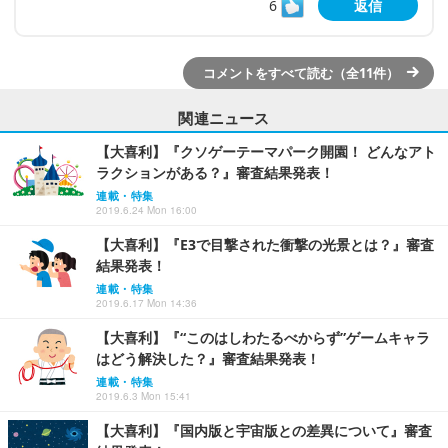
6
返信
コメントをすべて読む（全11件）
関連ニュース
【大喜利】『クソゲーテーマパーク開園！ どんなアト
ラクションがある？』審査結果発表！
連載・特集
2019.6.24 Mon 16:00
【大喜利】『E3で目撃された衝撃の光景とは？』審査
結果発表！
連載・特集
2019.6.17 Mon 14:36
【大喜利】『“このはしわたるべからず”ゲームキャラ
はどう解決した？』審査結果発表！
連載・特集
2019.6.3 Mon 15:41
【大喜利】『国内版と宇宙版との差異について』審査