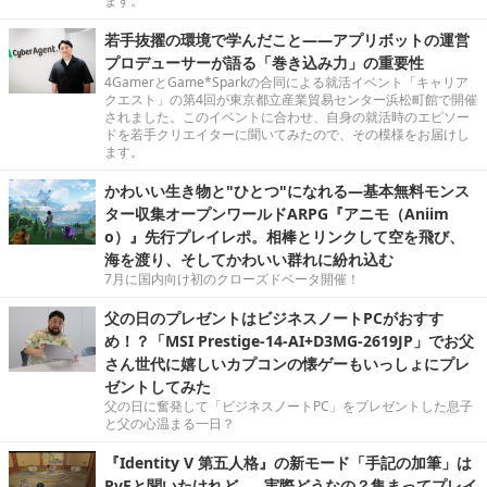
ます。
若手抜擢の環境で学んだこと――アプリボットの運営
プロデューサーが語る「巻き込み力」の重要性
4GamerとGame*Sparkの合同による就活イベント「キャリア
クエスト」の第4回が東京都立産業貿易センター浜松町館で開催
されました。このイベントに合わせ、自身の就活時のエピソー
ドを若手クリエイターに聞いてみたので、その模様をお届けし
ます。
かわいい生き物と"ひとつ"になれる―基本無料モンス
ター収集オープンワールドARPG『アニモ（Aniim
o）』先行プレイレポ。相棒とリンクして空を飛び、
海を渡り、そしてかわいい群れに紛れ込む
7月に国内向け初のクローズドベータ開催！
父の日のプレゼントはビジネスノートPCがおすす
め！？「MSI Prestige-14-AI+D3MG-2619JP」でお父
さん世代に嬉しいカプコンの懐ゲーもいっしょにプレ
ゼントしてみた
父の日に奮発して「ビジネスノートPC」をプレゼントした息子
と父の心温まる一日？
『Identity V 第五人格』の新モード「手記の加筆」は
PvEと聞いたけれど……実際どうなの？集まってプレイ