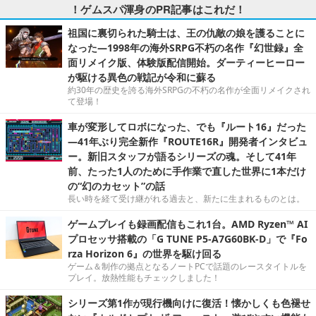
！ゲムスパ渾身のPR記事はこれだ！
祖国に裏切られた騎士は、王の仇敵の娘を護ることに
なった―1998年の海外SRPG不朽の名作『幻世録』全
面リメイク版、体験版配信開始。ダーティーヒーロー
が駆ける異色の戦記が令和に蘇る
約30年の歴史を誇る海外SRPGの不朽の名作が全面リメイクされ
て登場！
車が変形してロボになった、でも『ルート16』だった
―41年ぶり完全新作『ROUTE16R』開発者インタビュ
ー。新旧スタッフが語るシリーズの魂。そして41年
前、たった1人のために手作業で直した世界に1本だけ
の“幻のカセット”の話
長い時を経て受け継がれる過去と、新たに生まれるものとは。
ゲームプレイも録画配信もこれ1台。AMD Ryzen™ AI
プロセッサ搭載の「G TUNE P5-A7G60BK-D」で『Fo
rza Horizon 6』の世界を駆け回る
ゲーム＆制作の拠点となるノートPCで話題のレースタイトルを
プレイ。放熱性能もチェックしました！
シリーズ第1作が現行機向けに復活！懐かしくも色褪せ