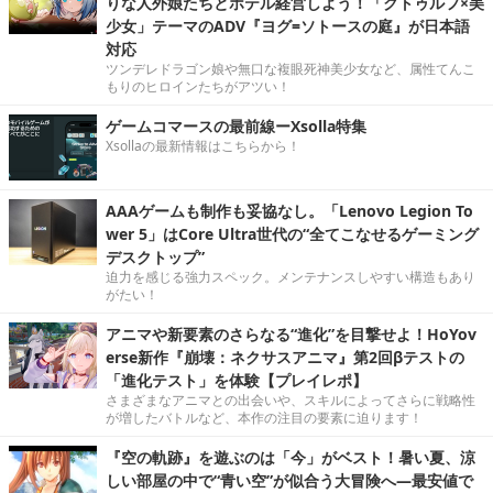
りな人外娘たちとホテル経営しよう！「クトゥルフ×美
少女」テーマのADV『ヨグ=ソトースの庭』が日本語
対応
ツンデレドラゴン娘や無口な複眼死神美少女など、属性てんこ
もりのヒロインたちがアツい！
ゲームコマースの最前線ーXsolla特集
Xsollaの最新情報はこちらから！
AAAゲームも制作も妥協なし。「Lenovo Legion To
wer 5」はCore Ultra世代の“全てこなせるゲーミング
デスクトップ”
迫力を感じる強力スペック。メンテナンスしやすい構造もあり
がたい！
アニマや新要素のさらなる“進化”を目撃せよ！HoYov
erse新作『崩壊：ネクサスアニマ』第2回βテストの
「進化テスト」を体験【プレイレポ】
さまざまなアニマとの出会いや、スキルによってさらに戦略性
が増したバトルなど、本作の注目の要素に迫ります！
『空の軌跡』を遊ぶのは「今」がベスト！暑い夏、涼
しい部屋の中で“青い空”が似合う大冒険へ―最安値で