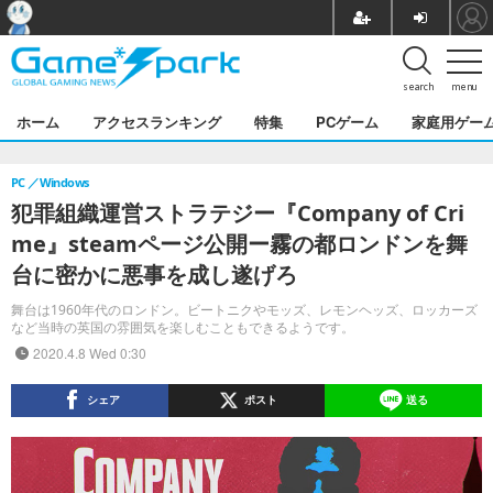
search
menu
ホーム
アクセスランキング
特集
PCゲーム
家庭用ゲー
PC
Windows
犯罪組織運営ストラテジー『Company of Cri
me』steamページ公開ー霧の都ロンドンを舞
台に密かに悪事を成し遂げろ
舞台は1960年代のロンドン。ビートニクやモッズ、レモンヘッズ、ロッカーズ
など当時の英国の雰囲気を楽しむこともできるようです。
2020.4.8 Wed 0:30
シェア
ポスト
送る