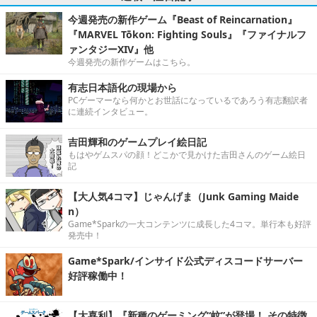
今週発売の新作ゲーム『Beast of Reincarnation』
『MARVEL Tōkon: Fighting Souls』『ファイナルフ
ァンタジーXIV』他
今週発売の新作ゲームはこちら。
有志日本語化の現場から
PCゲーマーなら何かとお世話になっているであろう有志翻訳者
に連続インタビュー。
吉田輝和のゲームプレイ絵日記
もはやゲムスパの顔！どこかで見かけた吉田さんのゲーム絵日
記
【大人気4コマ】じゃんげま（Junk Gaming Maide
n）
Game*Sparkの一大コンテンツに成長した4コマ。単行本も好評
発売中！
Game*Spark/インサイド公式ディスコードサーバー
好評稼働中！
【大喜利】『新種のゲーミング“蚊”が登場！ その特徴