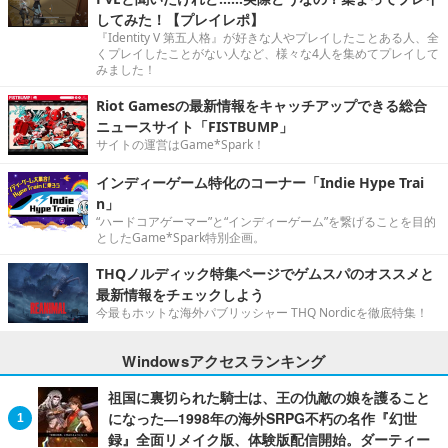
してみた！【プレイレポ】
『Identity V 第五人格』が好きな人やプレイしたことある人、全
くプレイしたことがない人など、様々な4人を集めてプレイして
みました！
Riot Gamesの最新情報をキャッチアップできる総合
ニュースサイト「FISTBUMP」
サイトの運営はGame*Spark！
インディーゲーム特化のコーナー「Indie Hype Trai
n」
“ハードコアゲーマー”と“インディーゲーム”を繋げることを目的
としたGame*Spark特別企画。
THQノルディック特集ページでゲムスパのオススメと
最新情報をチェックしよう
今最もホットな海外パブリッシャー THQ Nordicを徹底特集！
Windowsアクセスランキング
祖国に裏切られた騎士は、王の仇敵の娘を護ること
になった―1998年の海外SRPG不朽の名作『幻世
録』全面リメイク版、体験版配信開始。ダーティー