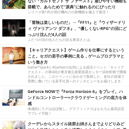
ない『カルドセプト ザ ファースト』遊びやすい機能も
搭載で、あらためて“原典”に触れるのにぴったり
シリーズ第1作が現行機向けの新機能を備えて復活！
「冒険は楽しいものだ」 ─『FF11』と『ウィザードリ
ィ ヴァリアンツ ダフネ』、"優しくないRPG"の沼にど
っぷり沈んだ4人の話
ふたつの沼の住人たちが語る奥深さとは。
【キャリアクエスト】ゲーム作りを仕事にするという
こと。セガの若手の事例に見る，ゲームプログラマと
いう働き方
Game*Sparkと4Gamerの合同による就活イベント「キャリア
クエスト」の第4回が東京都立産業貿易センター浜松町館で開催
されました。このイベントに合わせて取材した、各社の現場で
実際に働いている若手社員へのインタビューをお届けします。
GeForce NOWで『Forza Horizon 6』をプレイ。ハ
ンドルコントローラー×クラウドゲーミングの底力を体
感
体感的にラグはほぼ無し。グラフィックスはもちろん最高設定
でプレイ可能！
クーデレからスタイル抜群お姉さんまでよりどりみど