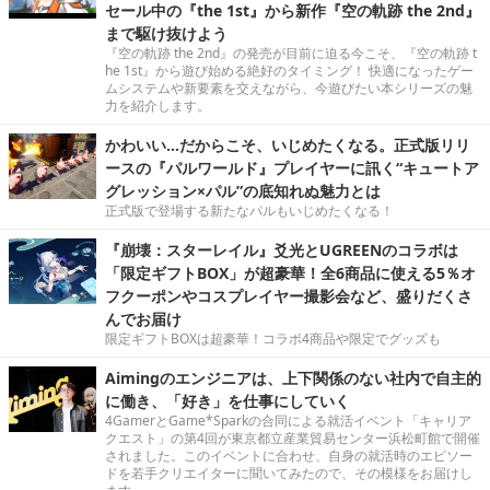
セール中の『the 1st』から新作『空の軌跡 the 2nd』
まで駆け抜けよう
『空の軌跡 the 2nd』の発売が目前に迫る今こそ、『空の軌跡 t
he 1st』から遊び始める絶好のタイミング！ 快適になったゲー
ムシステムや新要素を交えながら、今遊びたい本シリーズの魅
力を紹介します。
かわいい…だからこそ、いじめたくなる。正式版リリ
ースの『パルワールド』プレイヤーに訊く“キュートア
グレッション×パル”の底知れぬ魅力とは
正式版で登場する新たなパルもいじめたくなる！
『崩壊：スターレイル』爻光とUGREENのコラボは
「限定ギフトBOX」が超豪華！全6商品に使える5％オ
フクーポンやコスプレイヤー撮影会など、盛りだくさ
んでお届け
限定ギフトBOXは超豪華！コラボ4商品や限定でグッズも
Aimingのエンジニアは、上下関係のない社内で自主的
に働き、「好き」を仕事にしていく
4GamerとGame*Sparkの合同による就活イベント「キャリア
クエスト」の第4回が東京都立産業貿易センター浜松町館で開催
されました。このイベントに合わせ、自身の就活時のエピソー
ドを若手クリエイターに聞いてみたので、その模様をお届けし