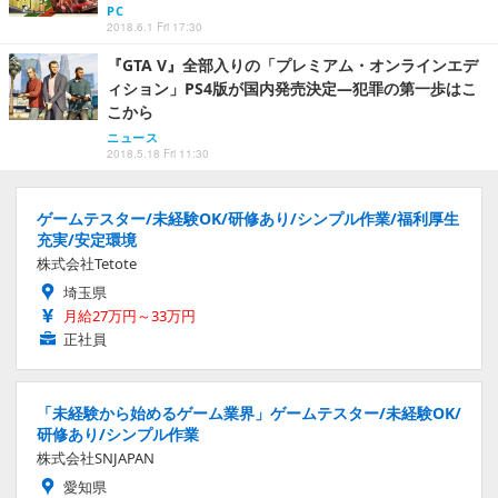
PC
2018.6.1 Fri 17:30
『GTA V』全部入りの「プレミアム・オンラインエデ
ィション」PS4版が国内発売決定―犯罪の第一歩はこ
こから
ニュース
2018.5.18 Fri 11:30
ゲームテスター/未経験OK/研修あり/シンプル作業/福利厚生
充実/安定環境
株式会社Tetote
埼玉県
月給27万円～33万円
正社員
「未経験から始めるゲーム業界」ゲームテスター/未経験OK/
研修あり/シンプル作業
株式会社SNJAPAN
愛知県