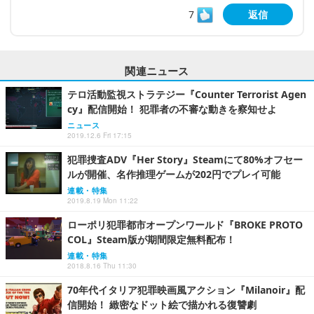
7
返信
関連ニュース
テロ活動監視ストラテジー『Counter Terrorist Agen
cy』配信開始！ 犯罪者の不審な動きを察知せよ
ニュース
2019.12.6 Fri 17:15
犯罪捜査ADV『Her Story』Steamにて80%オフセー
ルが開催、名作推理ゲームが202円でプレイ可能
連載・特集
2019.8.19 Mon 11:22
ローポリ犯罪都市オープンワールド『BROKE PROTO
COL』Steam版が期間限定無料配布！
連載・特集
2018.8.16 Thu 11:30
70年代イタリア犯罪映画風アクション『Milanoir』配
信開始！ 緻密なドット絵で描かれる復讐劇