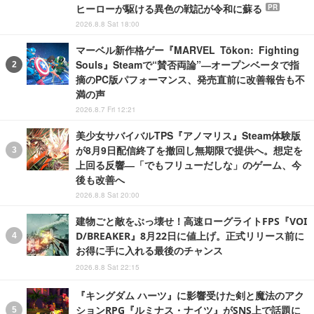
ヒーローが駆ける異色の戦記が令和に蘇る
PR
2026.8.8 Sat 18:00
マーベル新作格ゲー『MARVEL Tōkon: Fighting
Souls』Steamで“賛否両論”―オープンベータで指
摘のPC版パフォーマンス、発売直前に改善報告も不
満の声
2026.8.7 Fri 12:21
美少女サバイバルTPS『アノマリス』Steam体験版
が8月9日配信終了を撤回し無期限で提供へ。想定を
上回る反響―「でもフリューだしな」のゲーム、今
後も改善へ
2026.8.8 Sat 20:00
建物ごと敵をぶっ壊せ！高速ローグライトFPS『VOI
D/BREAKER』8月22日に値上げ。正式リリース前に
お得に手に入れる最後のチャンス
2026.8.8 Sat 22:15
『キングダム ハーツ』に影響受けた剣と魔法のアク
ションRPG『ルミナス・ナイツ』がSNS上で話題に