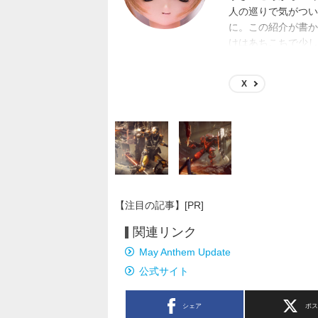
人の巡りで気がつい
に。この紹介が書かれ
けはあちこちで少し
日本一宇宙SFゲー
X
【注目の記事】[PR]
関連リンク
May Anthem Update
公式サイト
シェア
ポ