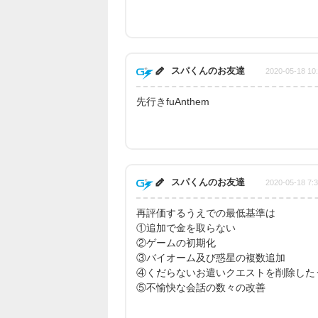
スパくんのお友達
2020-05-18 10
先行きfuAnthem
スパくんのお友達
2020-05-18 7:3
再評価するうえでの最低基準は
①追加で金を取らない
②ゲームの初期化
③バイオーム及び惑星の複数追加
④くだらないお遣いクエストを削除した
⑤不愉快な会話の数々の改善