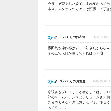
今度こそ望まれた姿で生まれ変わって欲
本当にスタッフの方々には頑張って頂き
スパくんのお友達
2020-05-18 19
雰囲気や操作感はすごい好きだからなん
その上で人口が戻ってくれば万々歳
スパくんのお友達
2020-05-18 12
今現在もプレイしてる者としては、ソロ
部のゲームバランスとボリュームさえ何
こまで大きな不満は無いんだよ。少なく
って欲しい。