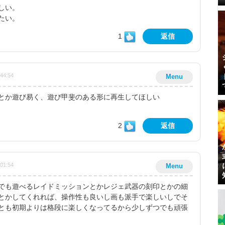
しい。
たい。
1
返信
:44:54
Menu
とか遊び易く、遊び甲斐のある形に再生してほしい
2
返信
:01:54
Menu
でも遊べるレイドミッションとかレジェ武器の刻印とかの細
とかしてくれれば、操作性も良いし画も派手で楽しいしでそ
とも初期よりは格段に楽しくなってるから少しずつでも頑張