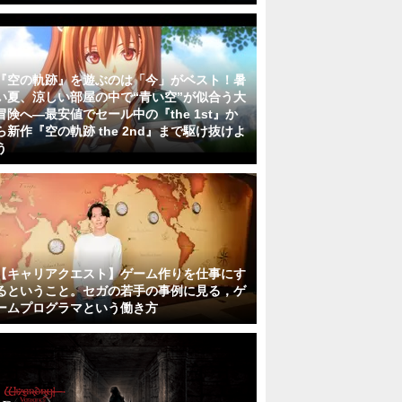
『空の軌跡』を遊ぶのは「今」がベスト！暑
い夏、涼しい部屋の中で“青い空”が似合う大
冒険へ―最安値でセール中の『the 1st』か
ら新作『空の軌跡 the 2nd』まで駆け抜けよ
う
【キャリアクエスト】ゲーム作りを仕事にす
るということ。セガの若手の事例に見る，ゲ
ームプログラマという働き方