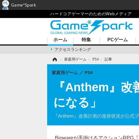
Game*Spark
ハードコアゲーマーのためのWebメディア
ホーム
特集
PCゲーム
アクセスランキング
ホーム
›
家庭用ゲーム
›
PS4
›
記事
家庭用ゲーム
PS4
『Anthem
になる」
『Anthem』改善計画の進捗状況が公式
Biowareが手掛けるアクションRPG『