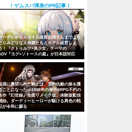
！ゲムスパ渾身のPR記事！
クーデレからスタイル抜群お姉さんまでより
どりみどりな人外娘たちとホテル経営しよ
う！「クトゥルフ×美少女」テーマの
ADV『ヨグ=ソトースの庭』が日本語対応
祖国に裏切られた騎士は、王の仇敵の娘を護
ることになった―1998年の海外SRPG不朽の
名作『幻世録』全面リメイク版、体験版配信
開始。ダーティーヒーローが駆ける異色の戦
記が令和に蘇る