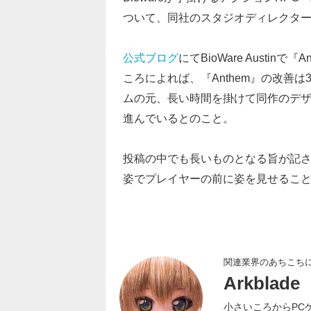
ついて、同社のスタジオディレクタ
公式ブログ
にてBioWare Austinで『
ころによれば、『Anthem』の改善
ムの元、長い時間を掛けて同作のデ
進んでいるとのこと。
投稿の中でも長いものとなる旨が記さ
姿でプレイヤーの前に姿を見せるこ
関連業界のあちこち
Arkblade
小さいころからPC