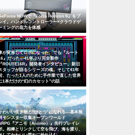
GeForce NOWで『Forza Horizon 6』をプ
レイ。ハンドルコントローラー×クラウドゲ
ーミングの底力を体感
車が変形してロボになった、でも『ルート
16』だった―41年ぶり完全新作
『ROUTE16R』開発者インタビュー。新旧
スタッフが語るシリーズの魂。そして41年
前、たった1人のために手作業で直した世界
に1本だけの“幻のカセット”の話
かわいい生き物と"ひとつ"になれる―基本無
料モンスター収集オープンワールド
ARPG『アニモ（Aniimo）』先行プレイレ
ポ。相棒とリンクして空を飛び、海を渡り、
そしてかわいい群れに紛れ込む