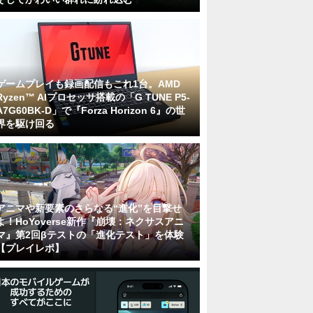
ゲームプレイも録画配信もこれ1台。AMD
Ryzen™ AIプロセッサ搭載の「G TUNE P5-
A7G60BK-D」で『Forza Horizon 6』の世
界を駆け回る
アニマや新要素のさらなる“進化”を目撃せ
よ！HoYoverse新作『崩壊：ネクサスアニ
マ』第2回βテストの「進化テスト」を体験
【プレイレポ】