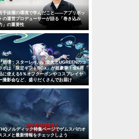
若手抜擢の環境で学んだこと――アプリボッ
トの運営プロデューサーが語る「巻き込み
力」の重要性
『崩壊：スターレイル』爻光とUGREENのコ
ラボは「限定ギフトBOX」が超豪華！全6商
品に使える5％オフクーポンやコスプレイヤ
ー撮影会など、盛りだくさんでお届け
THQノルディック特集ページでゲムスパのオ
ススメと最新情報をチェックしよう