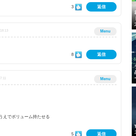
3
返信
:18:13
Menu
8
返信
7:11
Menu
うえでボリューム持たせる
5
返信