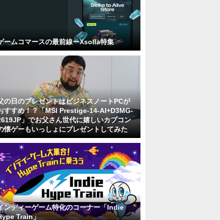
ゲームコマースの最前線ーXsolla特集
父の日のプレゼントはビジネスノートPCが
おすすめ！？「MSI Prestige-14-AI+D3MG-
2619JP」でお父さん世代に嬉しいカプコン
の懐ゲーもいっしょにプレゼントしてみた
インディーゲーム特化のコーナー「Indie
Hype Train」