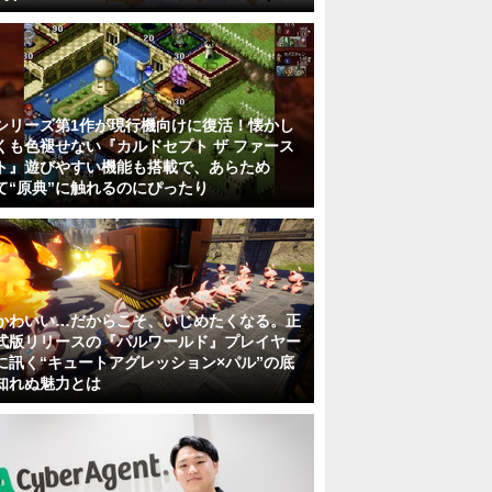
シリーズ第1作が現行機向けに復活！懐かし
くも色褪せない『カルドセプト ザ ファース
ト』遊びやすい機能も搭載で、あらため
て“原典”に触れるのにぴったり
かわいい…だからこそ、いじめたくなる。正
式版リリースの『パルワールド』プレイヤー
に訊く“キュートアグレッション×パル”の底
知れぬ魅力とは