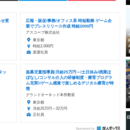
らせ更
広報・販促/事務/オフィス系 時短勤務 ゲーム企
業でプレスリリース作成 時給2000円
アスコープ株式会社
東京都
時給2,000円
派遣社員
タッ
急募児童指導員/月給25万円～/土日休み/残業ほ
ぼなし/コンサル介入の研修制度・療育プログラ
ム充実!/ゲーム感覚で楽しめるデジタル療育が特
徴
グランドオーキッド本所教室
東京都
月給25万円～32万円
正社員
Sponsored by