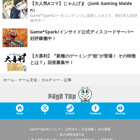
【大人気4コマ】じゃんげま（Junk Gaming Maide
n）
Game*Sparkの一大コンテンツに成長した4コマ。単行本も好評
発売中！
Game*Spark/インサイド公式ディスコードサーバー
好評稼働中！
【大喜利】『新種のゲーミング“蚊”が登場！ その特徴
とは？』回答募集中！
記事
ホーム
›
ゲーム文化
›
カルチャー
›
Home
X
STEAM
Facebook
YouTube
Game*Sparkについて
お問合せ
広告掲載
会社概要
個人情報保護方針
個人情報の取り扱いについて（Game*Spark）
利用規約