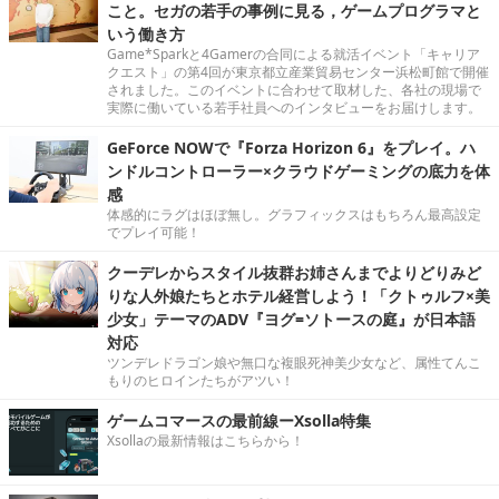
こと。セガの若手の事例に見る，ゲームプログラマと
いう働き方
Game*Sparkと4Gamerの合同による就活イベント「キャリア
クエスト」の第4回が東京都立産業貿易センター浜松町館で開催
されました。このイベントに合わせて取材した、各社の現場で
実際に働いている若手社員へのインタビューをお届けします。
GeForce NOWで『Forza Horizon 6』をプレイ。ハ
ンドルコントローラー×クラウドゲーミングの底力を体
感
体感的にラグはほぼ無し。グラフィックスはもちろん最高設定
でプレイ可能！
クーデレからスタイル抜群お姉さんまでよりどりみど
りな人外娘たちとホテル経営しよう！「クトゥルフ×美
少女」テーマのADV『ヨグ=ソトースの庭』が日本語
対応
ツンデレドラゴン娘や無口な複眼死神美少女など、属性てんこ
もりのヒロインたちがアツい！
ゲームコマースの最前線ーXsolla特集
Xsollaの最新情報はこちらから！