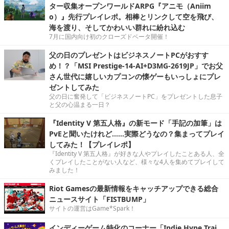
ター収集オープンワールドARPG『アニモ（Aniim
o）』先行プレイレポ。相棒とリンクして空を飛び、
海を渡り、そしてかわいい群れに紛れ込む
7月に国内向け初のクローズドベータ開催！
父の日のプレゼントはビジネスノートPCがおすす
め！？「MSI Prestige-14-AI+D3MG-2619JP」でお父
さん世代に嬉しいカプコンの懐ゲーもいっしょにプレ
ゼントしてみた
父の日に奮発して「ビジネスノートPC」をプレゼントした息子
と父の心温まる一日？
『Identity V 第五人格』の新モード「手記の加筆」は
PvEと聞いたけれど……実際どうなの？集まってプレイ
してみた！【プレイレポ】
『Identity V 第五人格』が好きな人やプレイしたことある人、全
くプレイしたことがない人など、様々な4人を集めてプレイして
みました！
Riot Gamesの最新情報をキャッチアップできる総合
ニュースサイト「FISTBUMP」
サイトの運営はGame*Spark！
インディーゲーム特化のコーナー「Indie Hype Trai