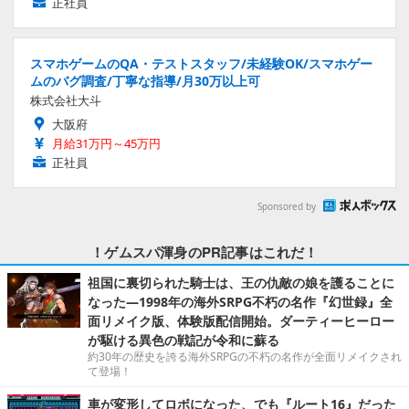
正社員
スマホゲームのQA・テストスタッフ/未経験OK/スマホゲー
ムのバグ調査/丁寧な指導/月30万以上可
株式会社大斗
大阪府
月給31万円～45万円
正社員
Sponsored by
！ゲムスパ渾身のPR記事はこれだ！
祖国に裏切られた騎士は、王の仇敵の娘を護ることに
なった―1998年の海外SRPG不朽の名作『幻世録』全
面リメイク版、体験版配信開始。ダーティーヒーロー
が駆ける異色の戦記が令和に蘇る
約30年の歴史を誇る海外SRPGの不朽の名作が全面リメイクされ
て登場！
車が変形してロボになった、でも『ルート16』だった