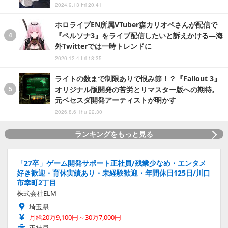
2024.9.13 Fri 20:41
ホロライブEN所属VTuber森カリオペさんが配信で
『ペルソナ3』をライブ配信したいと訴えかける―海
外Twitterでは一時トレンドに
2020.12.4 Fri 18:35
ライトの数まで制限ありで恨み節！？『Fallout 3』
オリジナル版開発の苦労とリマスター版への期待。
元ベセスダ開発アーティストが明かす
2026.8.6 Thu 22:30
ランキングをもっと見る
「27卒」ゲーム開発サポート正社員/残業少なめ・エンタメ
好き歓迎・育休実績あり・未経験歓迎・年間休日125日/川口
市幸町2丁目
株式会社ELM
埼玉県
月給20万9,100円～30万7,000円