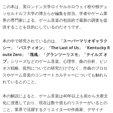
この本は、英ロンドン大学ロイヤルホロウェイ校や独デュ
ッセルドルフ大学の博士らが編集を担当。学者やゲーム業
界の専門家による、ゲーム音楽の包括的で最新の調査を提
供することを目的にしているのだそうです。
本の中で研究されているのは、『
スーパーマリオギャラク
シー
』『
バスティオン
』『
The Last of Us
』『
Kentucky R
oute Zero
』『
塊魂
』『
グランツーリスモ
』『
テイルズ オ
ブ
』シリーズなどのゲーム音楽。心理学、曲の分析、ビジ
ネス戦略、批判についての研究だけでなく、作曲のプロセ
スやゲーム音楽のコンサートカルチャーについても触れら
れているとのこと。
本の解説によると、ゲーム音楽は40年以上も前から大衆文
化に浸透しており、現在は数十億ものリスナーがいるとの
こと。業界で活躍するクリエイターや作曲家、デザイナ