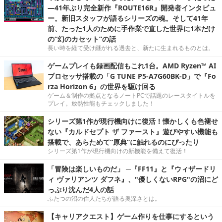
―41年ぶり完全新作『ROUTE16R』開発者インタビュ
ー。新旧スタッフが語るシリーズの魂。そして41年
前、たった1人のために手作業で直した世界に1本だけ
の“幻のカセット”の話
長い時を経て受け継がれる過去と、新たに生まれるものとは。
ゲームプレイも録画配信もこれ1台。AMD Ryzen™ AI
プロセッサ搭載の「G TUNE P5-A7G60BK-D」で『Fo
rza Horizon 6』の世界を駆け回る
ゲーム＆制作の拠点となるノートPCで話題のレースタイトルを
プレイ。放熱性能もチェックしました！
シリーズ第1作が現行機向けに復活！懐かしくも色褪せ
ない『カルドセプト ザ ファースト』遊びやすい機能も
搭載で、あらためて“原典”に触れるのにぴったり
シリーズ第1作が現行機向けの新機能を備えて復活！
「冒険は楽しいものだ」 ─『FF11』と『ウィザードリ
ィ ヴァリアンツ ダフネ』、"優しくないRPG"の沼にど
っぷり沈んだ4人の話
ふたつの沼の住人たちが語る奥深さとは。
【キャリアクエスト】ゲーム作りを仕事にするという