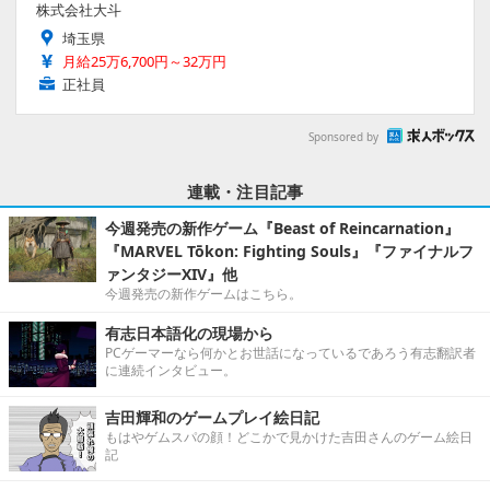
株式会社大斗
埼玉県
月給25万6,700円～32万円
正社員
Sponsored by
連載・注目記事
今週発売の新作ゲーム『Beast of Reincarnation』
『MARVEL Tōkon: Fighting Souls』『ファイナルフ
ァンタジーXIV』他
今週発売の新作ゲームはこちら。
有志日本語化の現場から
PCゲーマーなら何かとお世話になっているであろう有志翻訳者
に連続インタビュー。
吉田輝和のゲームプレイ絵日記
もはやゲムスパの顔！どこかで見かけた吉田さんのゲーム絵日
記