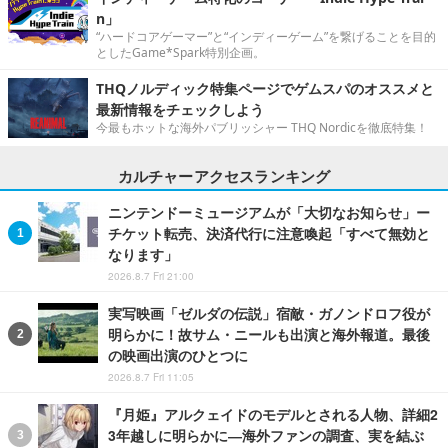
n」
“ハードコアゲーマー”と“インディーゲーム”を繋げることを目的
としたGame*Spark特別企画。
THQノルディック特集ページでゲムスパのオススメと
最新情報をチェックしよう
今最もホットな海外パブリッシャー THQ Nordicを徹底特集！
カルチャーアクセスランキング
ニンテンドーミュージアムが「大切なお知らせ」ー
チケット転売、決済代行に注意喚起「すべて無効と
なります」
2026.8.7 Fri 21:00
実写映画「ゼルダの伝説」宿敵・ガノンドロフ役が
明らかに！故サム・ニールも出演と海外報道。最後
の映画出演のひとつに
2026.8.7 Fri 11:05
『月姫』アルクェイドのモデルとされる人物、詳細2
3年越しに明らかに―海外ファンの調査、実を結ぶ