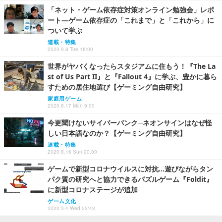
「ネット・ゲーム依存症対策オンライン勉強会」レポ
ート―ゲーム依存症の「これまで」と「これから」に
ついて学ぶ
連載・特集
2020.9.8 Tue 18:00
世界がヤバくなったらスタジアムに住もう！『The La
st of Us Part II』と『Fallout 4』に学ぶ、豊かに暮ら
すための居住地選び【ゲーミング自由研究】
家庭用ゲーム
2020.8.17 Mon 9:00
今更聞けないサイバーパンク─ネオンサインはなぜ怪
しい日本語なのか？【ゲーミング自由研究】
連載・特集
2020.8.16 Sun 20:00
ゲームで新型コロナウイルスに対抗…遊びながらタン
パク質の研究へと協力できるパズルゲーム『Foldit』
に新型コロナステージが追加
ゲーム文化
2020.3.4 Wed 22:43