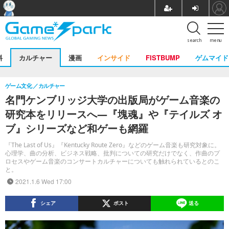
search
menu
料
カルチャー
漫画
インサイド
FISTBUMP
ゲムマイド
ゲーム文化
カルチャー
名門ケンブリッジ大学の出版局がゲーム音楽の
研究本をリリースへ―『塊魂』や『テイルズ オ
ブ』シリーズなど和ゲーも網羅
『The Last of Us』『Kentucky Route Zero』などのゲーム音楽も研究対象に。
心理学、曲の分析、ビジネス戦略、批判についての研究だけでなく、作曲のプ
ロセスやゲーム音楽のコンサートカルチャーについても触れられているとのこ
と。
2021.1.6 Wed 17:00
シェア
ポスト
送る