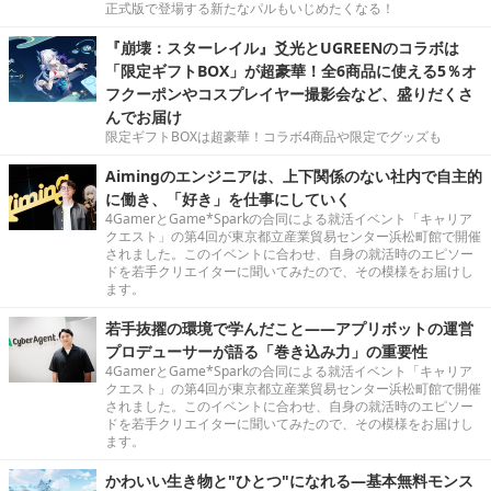
正式版で登場する新たなパルもいじめたくなる！
『崩壊：スターレイル』爻光とUGREENのコラボは
「限定ギフトBOX」が超豪華！全6商品に使える5％オ
フクーポンやコスプレイヤー撮影会など、盛りだくさ
んでお届け
限定ギフトBOXは超豪華！コラボ4商品や限定でグッズも
Aimingのエンジニアは、上下関係のない社内で自主的
に働き、「好き」を仕事にしていく
4GamerとGame*Sparkの合同による就活イベント「キャリア
クエスト」の第4回が東京都立産業貿易センター浜松町館で開催
されました。このイベントに合わせ、自身の就活時のエピソー
ドを若手クリエイターに聞いてみたので、その模様をお届けし
ます。
若手抜擢の環境で学んだこと――アプリボットの運営
プロデューサーが語る「巻き込み力」の重要性
4GamerとGame*Sparkの合同による就活イベント「キャリア
クエスト」の第4回が東京都立産業貿易センター浜松町館で開催
されました。このイベントに合わせ、自身の就活時のエピソー
ドを若手クリエイターに聞いてみたので、その模様をお届けし
ます。
かわいい生き物と"ひとつ"になれる―基本無料モンス