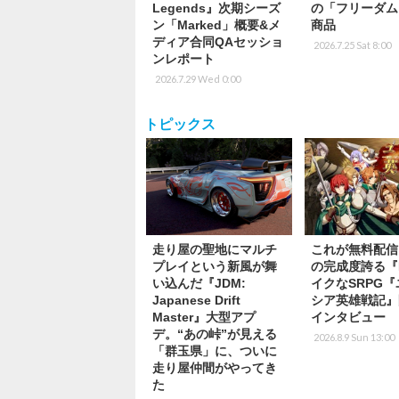
Legends』次期シーズ
の「フリーダム
ン「Marked」概要&メ
商品
ディア合同QAセッショ
2026.7.25 Sat 8:00
ンレポート
2026.7.29 Wed 0:00
トピックス
走り屋の聖地にマルチ
これが無料配信!
プレイという新風が舞
の完成度誇る『
い込んだ『JDM:
イクなSRPG
Japanese Drift
シア英雄戦記』
Master』大型アプ
インタビュー
デ。“あの峠”が見える
2026.8.9 Sun 13:00
「群玉県」に、ついに
走り屋仲間がやってき
た