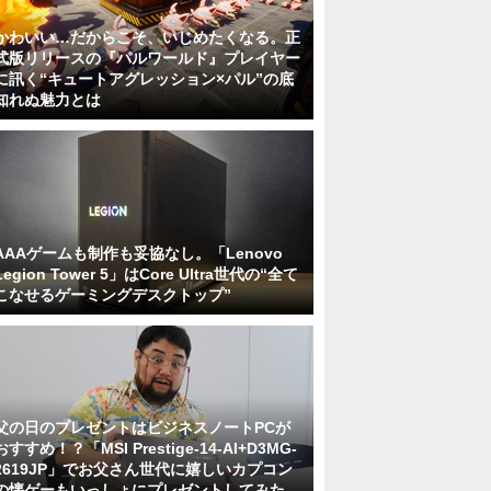
かわいい…だからこそ、いじめたくなる。正
式版リリースの『パルワールド』プレイヤー
に訊く“キュートアグレッション×パル”の底
知れぬ魅力とは
AAAゲームも制作も妥協なし。「Lenovo
Legion Tower 5」はCore Ultra世代の“全て
こなせるゲーミングデスクトップ”
父の日のプレゼントはビジネスノートPCが
おすすめ！？「MSI Prestige-14-AI+D3MG-
2619JP」でお父さん世代に嬉しいカプコン
の懐ゲーもいっしょにプレゼントしてみた