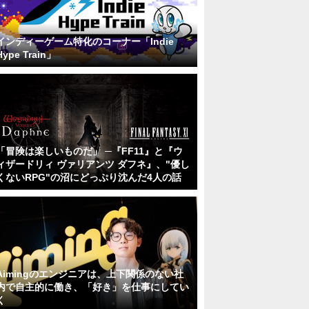
インディーゲーム特化のコーナー「Indie
Hype Train」
「冒険は楽しいものだ」 ─『FF11』と『ウ
ィザードリィ ヴァリアンツ ダフネ』、"優し
くないRPG"の沼にどっぷり沈んだ4人の話
Aimingのエンジニアは、上下関係のない社
内で自主的に働き、「好き」を仕事にしてい
く