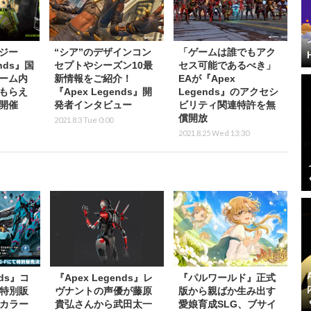
ジー
“シア”のデザインコン
「ゲームは誰でもアク
ends』国
セプトやシーズン10最
セス可能であるべき」
ーム内
新情報をご紹介！
EAが『Apex
もらえ
『Apex Legends』開
Legends』のアクセシ
開催
発者インタビュー
ビリティ関連特許を無
償開放
2021.8.3 Tue 0:00
2021.8.25 Wed 13:30
nds』コ
『Apex Legends』レ
『パルワールド』正式
特別販
ヴナントの声優が藤原
版から親ばか生み出す
カラー
貴弘さんから武田太一
愛娘育成SLG、ブサイ