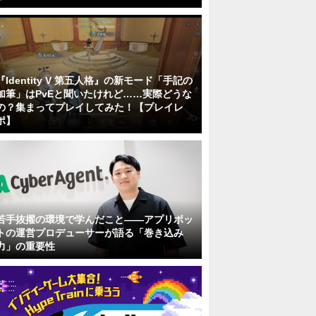
『Identity V 第五人格』の新モード「手記の
加筆」はPvEと聞いたけれど……実際どうな
の？集まってプレイしてみた！【プレイレ
ポ】
若手抜擢の環境で学んだこと――アプリボッ
トの運営プロデューサーが語る「巻き込み
力」の重要性