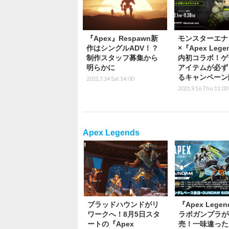
『Apex』Respawn新
モンスターエナ
作はシングルADV！？
×『Apex Leg
制作スタッフ募集から
内初コラボ！ゲ
明らかに
アイテムが必ず
るキャンペーン
2021.7.24 Sat 14:00
2021.9.16 Thu 11:00
Apex Legends
ブラッドハウンドがリ
『Apex Lege
ワークへ！8月5日スタ
ラボガンプラが
ートの『Apex
売！一味違った