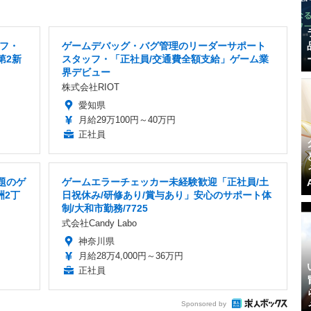
フ・
ゲームデバッグ・バグ管理のリーダーサポート
第2新
スタッフ・「正社員/交通費全額支給」ゲーム業
界デビュー
株式会社RIOT
愛知県
月給29万100円～40万円
正社員
題のゲ
ゲームエラーチェッカー未経験歓迎「正社員/土
洲2丁
日祝休み/研修あり/賞与あり」安心のサポート体
制/大和市勤務/7725
式会社Candy Labo
神奈川県
月給28万4,000円～36万円
正社員
Sponsored by