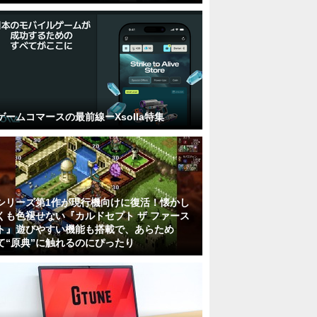
ゲームコマースの最前線ーXsolla特集
シリーズ第1作が現行機向けに復活！懐かし
くも色褪せない『カルドセプト ザ ファース
ト』遊びやすい機能も搭載で、あらため
て“原典”に触れるのにぴったり