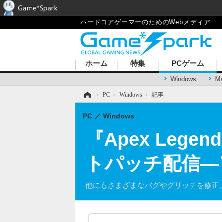
Game*Spark
ハードコアゲーマーのためのWebメディア
ホーム
特集
PCゲーム
Windows
M
ホーム
›
PC
›
Windows
›
記事
PC
Windows
『Apex Le
トパッチ配信―
他にもさまざまなバグやグリッチを修正