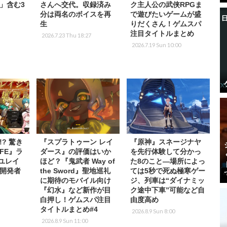
」含む3
さんへ交代。収録済み
ク主人公の武侠RPGま
分は両名のボイスを再
で遊びたいゲームが盛
生
りだくさん！ゲムスパ
注目タイトルまとめ
2026.7.23 Thu 18:27
2026.7.19 Sun 10:00
? 驚き
『スプラトゥーン レイ
『原神』スネージナヤ
FE』ラ
ダース』の評価はいか
を先行体験して分かっ
『ユレイ
ほど？『鬼武者 Way of
た8のこと―場所によっ
開発者
the Sword』聖地巡礼
ては5秒で死ぬ極寒ゲー
に期待のモバイル向け
ジ、列車は“ダイナミッ
『幻水』など新作が目
ク途中下車”可能など自
白押し！ゲムスパ注目
由度高め
タイトルまとめ#4
2026.8.9 Sun 8:00
2026.8.9 Sun 11:00