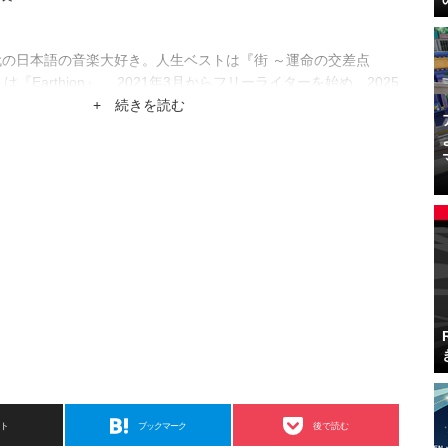
代の日本語の音楽大好き。人生ベストは『街 ～運命の交差点
は『Earthion』。 2021年3月からフリーライターを始め、2025
park編集部入り。2026年1月に共同編集長になりました。
+ 続きを読む
スト
ブックマーク
後で読む