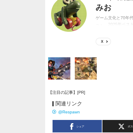
みお
ゲーム文化と70年
～』。2025年ベスト
年4月にGame*S
X
【注目の記事】[PR]
関連リンク
@Respawn
シェア
ポ