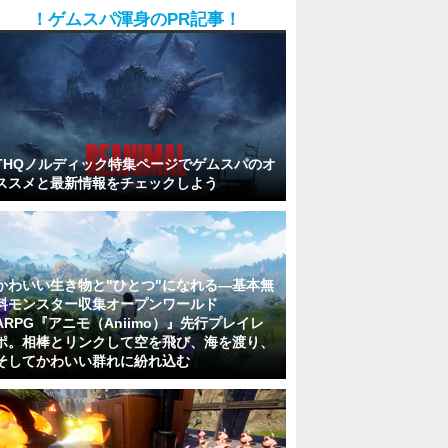
！ゲムスパ渾身のPR記事！
THQノルディック特集ページでゲムスパのオ
ススメと最新情報をチェックしよう
かわいい生き物と"ひとつ"になれる―基本無
料モンスター収集オープンワールド
ARPG『アニモ（Aniimo）』先行プレイレ
ポ。相棒とリンクして空を飛び、海を渡り、
そしてかわいい群れに紛れ込む