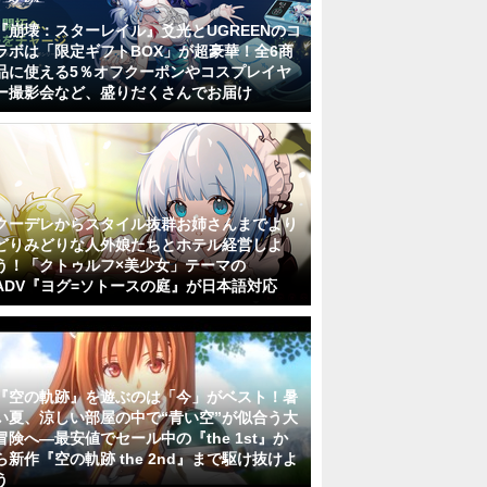
『崩壊：スターレイル』爻光とUGREENのコ
ラボは「限定ギフトBOX」が超豪華！全6商
品に使える5％オフクーポンやコスプレイヤ
ー撮影会など、盛りだくさんでお届け
クーデレからスタイル抜群お姉さんまでより
どりみどりな人外娘たちとホテル経営しよ
う！「クトゥルフ×美少女」テーマの
ADV『ヨグ=ソトースの庭』が日本語対応
『空の軌跡』を遊ぶのは「今」がベスト！暑
い夏、涼しい部屋の中で“青い空”が似合う大
冒険へ―最安値でセール中の『the 1st』か
ら新作『空の軌跡 the 2nd』まで駆け抜けよ
う