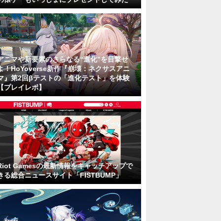
アニマや新要素のさらなる“進化”を目撃せ
よ！HoYoverse新作『崩壊：ネクサスアニ
マ』第2回βテストの「進化テスト」を体験
【プレイレポ】
Riot Gamesの最新情報をキャッチアップで
きる総合ニュースサイト「FISTBUMP」