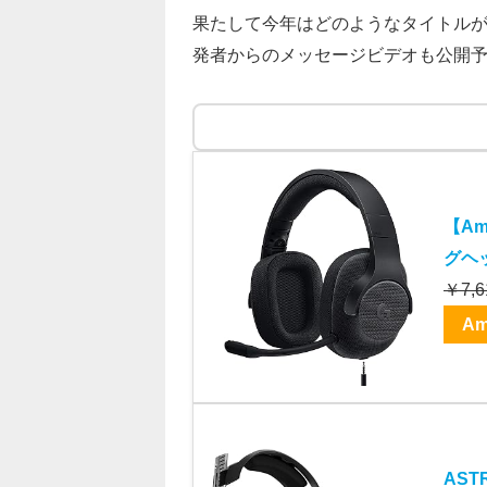
果たして今年はどのようなタイトル
発者からのメッセージビデオも公開
【Am
グヘッ
￥7,6
Am
AST