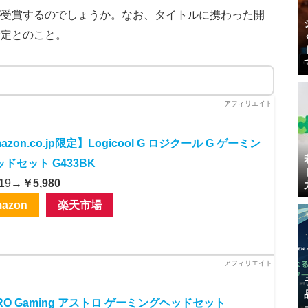
が受賞するのでしょうか。なお、タイトルに携わった開
予定とのこと。
azon.co.jp限定】Logicool G ロジクール G ゲーミン
ドセット G433BK
19
→
￥5,980
azon
楽天市場
RO Gaming アストロ ゲーミングヘッドセット