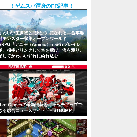
！ゲムスパ渾身のPR記事！
かわいい生き物と"ひとつ"になれる―基本無
料モンスター収集オープンワールド
ARPG『アニモ（Aniimo）』先行プレイレ
ポ。相棒とリンクして空を飛び、海を渡り、
そしてかわいい群れに紛れ込む
Riot Gamesの最新情報をキャッチアップで
きる総合ニュースサイト「FISTBUMP」