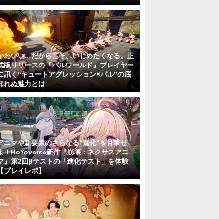
かわいい…だからこそ、いじめたくなる。正
式版リリースの『パルワールド』プレイヤー
に訊く“キュートアグレッション×パル”の底
知れぬ魅力とは
アニマや新要素のさらなる“進化”を目撃せ
よ！HoYoverse新作『崩壊：ネクサスアニ
マ』第2回βテストの「進化テスト」を体験
【プレイレポ】