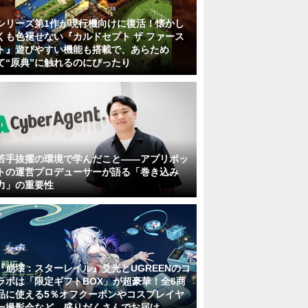
シリーズ第1作が現行機向けに復活！懐かし
くも色褪せない『カルドセプト ザ ファース
ト』遊びやすい機能も搭載で、あらため
て“原典”に触れるのにぴったり
若手抜擢の環境で学んだこと――アプリボッ
トの運営プロデューサーが語る「巻き込み
力」の重要性
『崩壊：スターレイル』爻光とUGREENのコ
ラボは「限定ギフトBOX」が超豪華！全6商
品に使える5％オフクーポンやコスプレイヤ
ー撮影会など、盛りだくさんでお届け