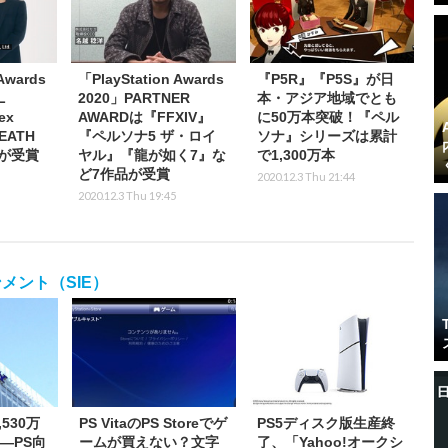
Awards
「PlayStation Awards
『P5R』『P5S』が日
L
2020」PARTNER
本・アジア地域でとも
ex
AWARDは『FFXIV』
に50万本突破！『ペル
EATH
『ペルソナ5 ザ・ロイ
ソナ』シリーズは累計
』が受賞
ヤル』『龍が如く7』な
で1,300万本
ど7作品が受賞
2020.12.3 Thu 21:44
2020.12.3 Thu 19:45
メント（SIE）
,530万
PS VitaのPS Storeでゲ
PS5ディスク版生産終
―PS向
ームが買えない？文字
了、「Yahoo!オークシ