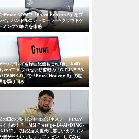
GeForce NOWで『Forza Horizon 6』をプ
レイ。ハンドルコントローラー×クラウドゲ
ーミングの底力を体感
ゲームプレイも録画配信もこれ1台。AMD
Ryzen™ AIプロセッサ搭載の「G TUNE P5-
A7G60BK-D」で『Forza Horizon 6』の世
界を駆け回る
父の日のプレゼントはビジネスノートPCが
おすすめ！？「MSI Prestige-14-AI+D3MG-
2619JP」でお父さん世代に嬉しいカプコン
の懐ゲーもいっしょにプレゼントしてみた