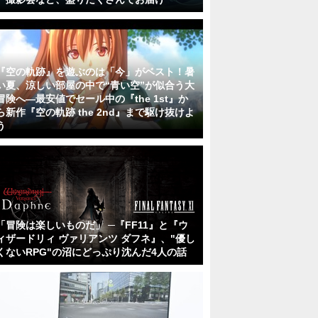
『空の軌跡』を遊ぶのは「今」がベスト！暑
い夏、涼しい部屋の中で“青い空”が似合う大
冒険へ―最安値でセール中の『the 1st』か
ら新作『空の軌跡 the 2nd』まで駆け抜けよ
う
「冒険は楽しいものだ」 ─『FF11』と『ウ
ィザードリィ ヴァリアンツ ダフネ』、"優し
くないRPG"の沼にどっぷり沈んだ4人の話