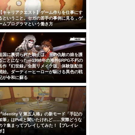
【キャリアクエスト】ゲーム作りを仕事にす
るということ。セガの若手の事例に見る，ゲ
ームプログラマという働き方
祖国に裏切られた騎士は、王の仇敵の娘を護
ることになった―1998年の海外SRPG不朽の
名作『幻世録』全面リメイク版、体験版配信
開始。ダーティーヒーローが駆ける異色の戦
記が令和に蘇る
『Identity V 第五人格』の新モード「手記の
加筆」はPvEと聞いたけれど……実際どうな
の？集まってプレイしてみた！【プレイレ
ポ】