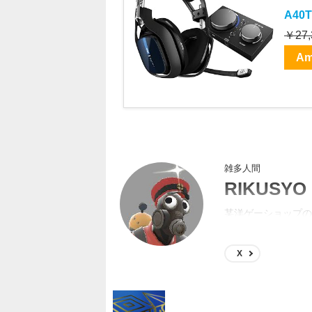
A40T
￥27,
Am
雑多人間
RIKUSYO
某洋ゲーショップの
するようになってた
X