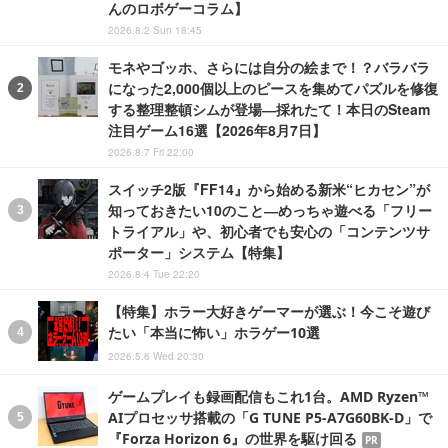
んのロボゲーコラム】
2026.8.2 Sun 18:45
モネやゴッホ、さらには自分の絵まで！？バラバラ
になった2,000個以上のピースを集めてパズルを修復
する整理整頓シムが登場―採れたて！本日のSteam
注目ゲーム16選【2026年8月7日】
2026.8.7 Fri 22:00
スイッチ2版『FF14』から始める新米“ヒカセン”が
知っておきたい10のこと―めっちゃ遊べる「フリー
トライアル」や、初心者でも安心の「コンテンツサ
ポーター」システム【特集】
2026.8.4 Tue 22:20
【特集】ホラー大好きゲーマーが選ぶ！今こそ遊び
たい「本当に怖い」ホラゲー10選
2026.5.6 Wed 20:30
ゲームプレイも録画配信もこれ1台。AMD Ryzen™
AIプロセッサ搭載の「G TUNE P5-A7G60BK-D」で
『Forza Horizon 6』の世界を駆け回る
PR