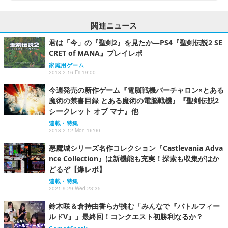
関連ニュース
君は「今」の『聖剣2』を見たか―PS4『聖剣伝説2 SE
CRET of MANA』プレイレポ
家庭用ゲーム
2018.2.16 Fri 19:00
今週発売の新作ゲーム『電脳戦機バーチャロン×とある
魔術の禁書目録 とある魔術の電脳戦機』『聖剣伝説2
シークレット オブ マナ』他
連載・特集
2018.2.12 Mon 16:00
悪魔城シリーズ名作コレクション『Castlevania Adva
nce Collection』は新機能も充実！探索も収集がはか
どるぞ【爆レポ】
連載・特集
2021.9.29 Wed 23:35
鈴木咲＆倉持由香らが挑む「みんなで『バトルフィー
ルドV』」最終回！コンクエスト初勝利なるか？