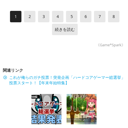
1
2
3
4
5
6
7
8
続きを読む
《Game*Spark》
関連リンク
これが俺らのガチ投票！突発企画「ハードコアゲーマー総選挙」
投票スタート！【年末年始特集】