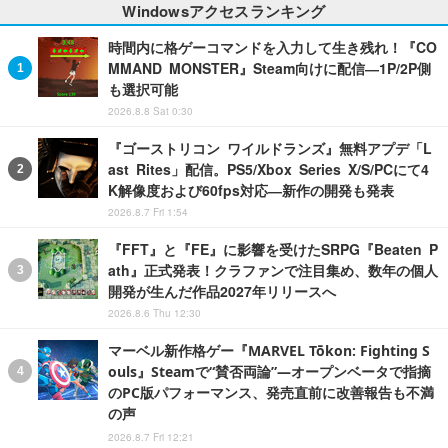
Windowsアクセスランキング
時間内に格ゲーコマンドを入力して生き残れ！『CO
MMAND MONSTER』Steam向けに配信―1P/2P側
も選択可能
2026.8.8 Sat 0:30
『ゴーストリコン ワイルドランズ』無料アプデ「L
ast Rites」配信。PS5/Xbox Series X/S/PCにて4
K解像度および60fps対応―新作の開発も発表
2026.8.7 Fri 1:54
『FFT』と『FE』に影響を受けたSRPG『Beaten P
ath』正式発表！クラファンで注目集め、数年の個人
開発が生んだ作品2027年リリースへ
2026.8.6 Thu 12:30
マーベル新作格ゲー『MARVEL Tōkon: Fighting S
ouls』Steamで“賛否両論”―オープンベータで指摘
のPC版パフォーマンス、発売直前に改善報告も不満
の声
2026.8.7 Fri 12:21