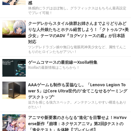
感
体感的にラグはほぼ無し。グラフィックスはもちろん最高設定
でプレイ可能！
クーデレからスタイル抜群お姉さんまでよりどりみど
りな人外娘たちとホテル経営しよう！「クトゥルフ×美
少女」テーマのADV『ヨグ=ソトースの庭』が日本語
対応
ツンデレドラゴン娘や無口な複眼死神美少女など、属性てんこ
もりのヒロインたちがアツい！
ゲームコマースの最前線ーXsolla特集
Xsollaの最新情報はこちらから！
AAAゲームも制作も妥協なし。「Lenovo Legion To
wer 5」はCore Ultra世代の“全てこなせるゲーミング
デスクトップ”
迫力を感じる強力スペック。メンテナンスしやすい構造もあり
がたい！
アニマや新要素のさらなる“進化”を目撃せよ！HoYov
erse新作『崩壊：ネクサスアニマ』第2回βテストの
「進化テスト」を体験【プレイレポ】