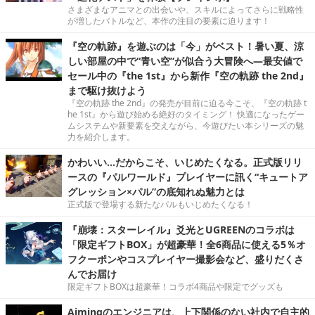
さまざまなアニマとの出会いや、スキルによってさらに戦略性
が増したバトルなど、本作の注目の要素に迫ります！
『空の軌跡』を遊ぶのは「今」がベスト！暑い夏、涼
しい部屋の中で“青い空”が似合う大冒険へ―最安値で
セール中の『the 1st』から新作『空の軌跡 the 2nd』
まで駆け抜けよう
『空の軌跡 the 2nd』の発売が目前に迫る今こそ、『空の軌跡 t
he 1st』から遊び始める絶好のタイミング！ 快適になったゲー
ムシステムや新要素を交えながら、今遊びたい本シリーズの魅
力を紹介します。
かわいい…だからこそ、いじめたくなる。正式版リリ
ースの『パルワールド』プレイヤーに訊く“キュートア
グレッション×パル”の底知れぬ魅力とは
正式版で登場する新たなパルもいじめたくなる！
『崩壊：スターレイル』爻光とUGREENのコラボは
「限定ギフトBOX」が超豪華！全6商品に使える5％オ
フクーポンやコスプレイヤー撮影会など、盛りだくさ
んでお届け
限定ギフトBOXは超豪華！コラボ4商品や限定でグッズも
Aimingのエンジニアは、上下関係のない社内で自主的