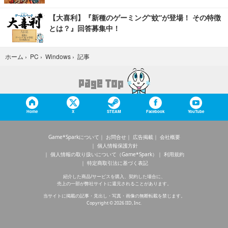
【大喜利】『新種のゲーミング“蚊”が登場！ その特徴
とは？』回答募集中！
記事
ホーム
›
PC
›
Windows
›
Home
X
STEAM
Facebook
YouTube
Game*Sparkについて
お問合せ
広告掲載
会社概要
個人情報保護方針
個人情報の取り扱いについて（Game*Spark）
利用規約
特定商取引法に基づく表記
紹介した商品/サービスを購入、契約した場合に、
売上の一部が弊社サイトに還元されることがあります。
当サイトに掲載の記事・見出し・写真・画像の無断転載を禁じます。
Copyright © 2026 IID, Inc.