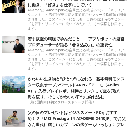
に働き、「好き」を仕事にしていく
4GamerとGame*Sparkの合同による就活イベント「キャリア
クエスト」の第4回が東京都立産業貿易センター浜松町館で開催
されました。このイベントに合わせ、自身の就活時のエピソー
ドを若手クリエイターに聞いてみたので、その模様をお届けし
ます。
若手抜擢の環境で学んだこと――アプリボットの運営
プロデューサーが語る「巻き込み力」の重要性
4GamerとGame*Sparkの合同による就活イベント「キャリア
クエスト」の第4回が東京都立産業貿易センター浜松町館で開催
されました。このイベントに合わせ、自身の就活時のエピソー
ドを若手クリエイターに聞いてみたので、その模様をお届けし
ます。
かわいい生き物と"ひとつ"になれる―基本無料モンス
ター収集オープンワールドARPG『アニモ（Aniim
o）』先行プレイレポ。相棒とリンクして空を飛び、
海を渡り、そしてかわいい群れに紛れ込む
7月に国内向け初のクローズドベータ開催！
父の日のプレゼントはビジネスノートPCがおすす
め！？「MSI Prestige-14-AI+D3MG-2619JP」でお父
さん世代に嬉しいカプコンの懐ゲーもいっしょにプレ