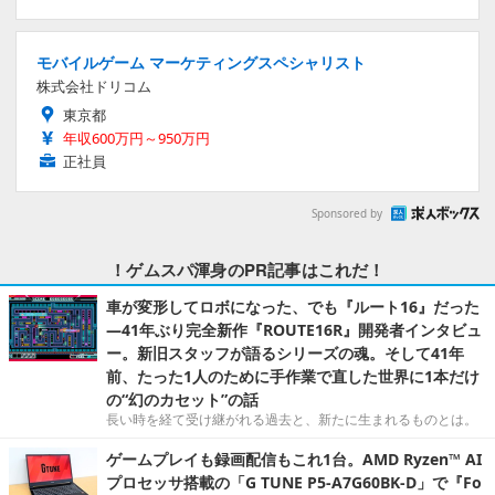
モバイルゲーム マーケティングスペシャリスト
株式会社ドリコム
東京都
年収600万円～950万円
正社員
Sponsored by
！ゲムスパ渾身のPR記事はこれだ！
車が変形してロボになった、でも『ルート16』だった
―41年ぶり完全新作『ROUTE16R』開発者インタビュ
ー。新旧スタッフが語るシリーズの魂。そして41年
前、たった1人のために手作業で直した世界に1本だけ
の“幻のカセット”の話
長い時を経て受け継がれる過去と、新たに生まれるものとは。
ゲームプレイも録画配信もこれ1台。AMD Ryzen™ AI
プロセッサ搭載の「G TUNE P5-A7G60BK-D」で『Fo