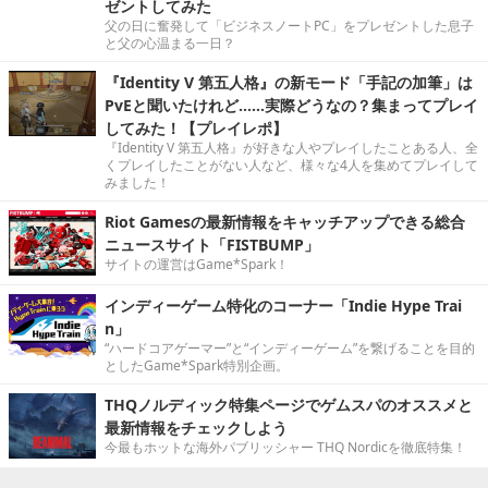
ゼントしてみた
父の日に奮発して「ビジネスノートPC」をプレゼントした息子
と父の心温まる一日？
『Identity V 第五人格』の新モード「手記の加筆」は
PvEと聞いたけれど……実際どうなの？集まってプレイ
してみた！【プレイレポ】
『Identity V 第五人格』が好きな人やプレイしたことある人、全
くプレイしたことがない人など、様々な4人を集めてプレイして
みました！
Riot Gamesの最新情報をキャッチアップできる総合
ニュースサイト「FISTBUMP」
サイトの運営はGame*Spark！
インディーゲーム特化のコーナー「Indie Hype Trai
n」
“ハードコアゲーマー”と“インディーゲーム”を繋げることを目的
としたGame*Spark特別企画。
THQノルディック特集ページでゲムスパのオススメと
最新情報をチェックしよう
今最もホットな海外パブリッシャー THQ Nordicを徹底特集！