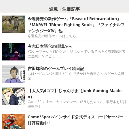
連載・注目記事
今週発売の新作ゲーム『Beast of Reincarnation』
『MARVEL Tōkon: Fighting Souls』『ファイナルフ
ァンタジーXIV』他
今週発売の新作ゲームはこちら。
有志日本語化の現場から
PCゲーマーなら何かとお世話になっているであろう有志翻訳者
に連続インタビュー。
吉田輝和のゲームプレイ絵日記
もはやゲムスパの顔！どこかで見かけた吉田さんのゲーム絵日
記
【大人気4コマ】じゃんげま（Junk Gaming Maide
n）
Game*Sparkの一大コンテンツに成長した4コマ。単行本も好評
発売中！
Game*Spark/インサイド公式ディスコードサーバー
好評稼働中！