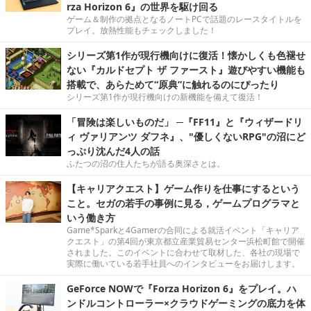
rza Horizon 6』の世界を駆け回る
ゲーム＆制作の拠点となるノートPCで話題のレースタイトルを
プレイ。放熱性能もチェックしました！
シリーズ第1作が現行機向けに復活！懐かしくも色褪せ
ない『カルドセプト ザ ファースト』遊びやすい機能も
搭載で、あらためて“原典”に触れるのにぴったり
シリーズ第1作が現行機向けの新機能を備えて復活！
「冒険は楽しいものだ」 ─『FF11』と『ウィザードリ
ィ ヴァリアンツ ダフネ』、"優しくないRPG"の沼にど
っぷり沈んだ4人の話
ふたつの沼の住人たちが語る奥深さとは。
【キャリアクエスト】ゲーム作りを仕事にするという
こと。セガの若手の事例に見る，ゲームプログラマと
いう働き方
Game*Sparkと4Gamerの合同による就活イベント「キャリア
クエスト」の第4回が東京都立産業貿易センター浜松町館で開催
されました。このイベントに合わせて取材した、各社の現場で
実際に働いている若手社員へのインタビューをお届けします。
GeForce NOWで『Forza Horizon 6』をプレイ。ハ
ンドルコントローラー×クラウドゲーミングの底力を体