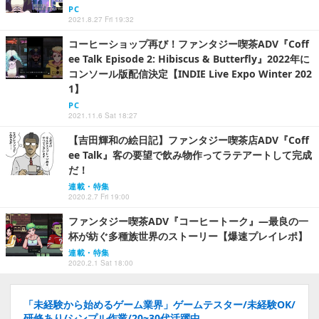
PC
2021.8.27 Fri 19:32
コーヒーショップ再び！ファンタジー喫茶ADV『Coff
ee Talk Episode 2: Hibiscus & Butterfly』2022年に
コンソール版配信決定【INDIE Live Expo Winter 202
1】
PC
2021.11.6 Sat 18:27
【吉田輝和の絵日記】ファンタジー喫茶店ADV『Coff
ee Talk』客の要望で飲み物作ってラテアートして完成
だ！
連載・特集
2020.2.7 Fri 19:00
ファンタジー喫茶ADV『コーヒートーク』―最良の一
杯が紡ぐ多種族世界のストーリー【爆速プレイレポ】
連載・特集
2020.2.1 Sat 18:00
「未経験から始めるゲーム業界」ゲームテスター/未経験OK/
研修あり/シンプル作業/20~30代活躍中