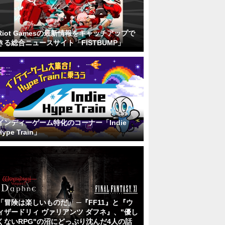
Riot Gamesの最新情報をキャッチアップで
きる総合ニュースサイト「FISTBUMP」
インディーゲーム特化のコーナー「Indie
Hype Train」
「冒険は楽しいものだ」 ─『FF11』と『ウ
ィザードリィ ヴァリアンツ ダフネ』、"優し
くないRPG"の沼にどっぷり沈んだ4人の話