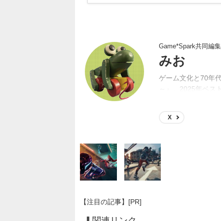
Game*Spark共同編
みお
ゲーム文化と70年
～』。2025年ベスト
年4月にGame*S
X
【注目の記事】[PR]
関連リンク