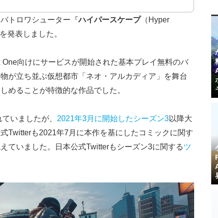
ドバトロワシューター『
ハイパースケープ
（Hyper
とを発表しました。
Xbox One向けにサービスが開始された基本プレイ無料のバ
建物が立ち並ぶ仮想都市「ネオ・アルカディア」を舞台
楽しめることが特徴的な作品でした。
れていましたが、
2021年3月に開始したシーズン3
以降大
witterも2021年7月に本作を基にしたコミックに関す
ていました。日本公式Twitterもシーズン3に関する
ツ