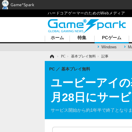
Game*Spark
ハードコアゲーマーのためのWebメディア
ホーム
特集
PCゲーム
Windows
M
ホーム
›
PC
›
基本プレイ無料
›
記事
PC
基本プレイ無料
ユービーアイの
月28日にサー
サービス開始から約1年半で終了となり