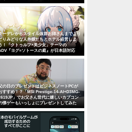
クーデレからスタイル抜群お姉さんまでより
どりみどりな人外娘たちとホテル経営しよ
う！「クトゥルフ×美少女」テーマの
ADV『ヨグ=ソトースの庭』が日本語対応
父の日のプレゼントはビジネスノートPCが
おすすめ！？「MSI Prestige-14-AI+D3MG-
2619JP」でお父さん世代に嬉しいカプコン
の懐ゲーもいっしょにプレゼントしてみた