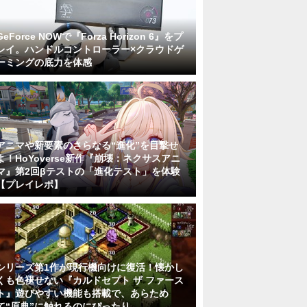
GeForce NOWで『Forza Horizon 6』をプ
レイ。ハンドルコントローラー×クラウドゲ
ーミングの底力を体感
アニマや新要素のさらなる“進化”を目撃せ
よ！HoYoverse新作『崩壊：ネクサスアニ
マ』第2回βテストの「進化テスト」を体験
【プレイレポ】
シリーズ第1作が現行機向けに復活！懐かし
くも色褪せない『カルドセプト ザ ファース
ト』遊びやすい機能も搭載で、あらため
て“原典”に触れるのにぴったり