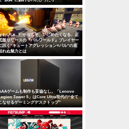
かわいい…だからこそ、いじめたくなる。正
式版リリースの『パルワールド』プレイヤー
に訊く“キュートアグレッション×パル”の底
知れぬ魅力とは
AAAゲームも制作も妥協なし。「Lenovo
Legion Tower 5」はCore Ultra世代の“全て
こなせるゲーミングデスクトップ”