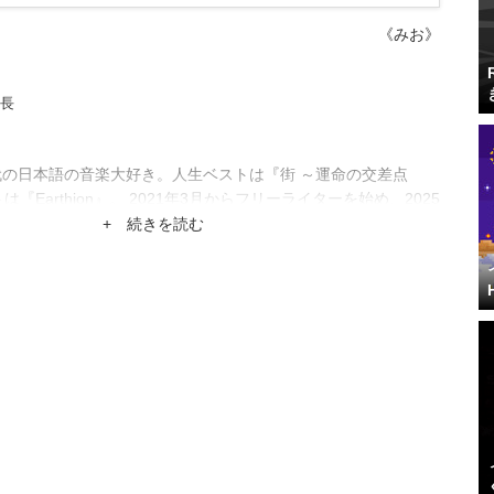
《みお》
集長
代の日本語の音楽大好き。人生ベストは『街 ～運命の交差点
は『Earthion』。 2021年3月からフリーライターを始め、2025
park編集部入り。2026年1月に共同編集長になりました。
+ 続きを読む