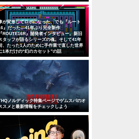
車が変形してロボになった、でも『ルート
16』だった―41年ぶり完全新作
『ROUTE16R』開発者インタビュー。新旧
スタッフが語るシリーズの魂。そして41年
前、たった1人のために手作業で直した世界
に1本だけの“幻のカセット”の話
THQノルディック特集ページでゲムスパのオ
ススメと最新情報をチェックしよう