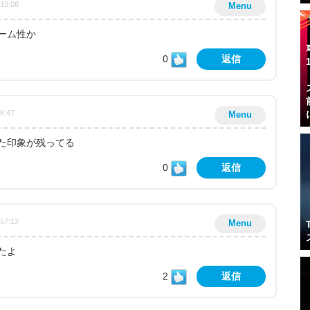
:10:08
Menu
ーム性か
0
返信
08:47
Menu
た印象が残ってる
0
返信
:57:12
Menu
たよ
2
返信