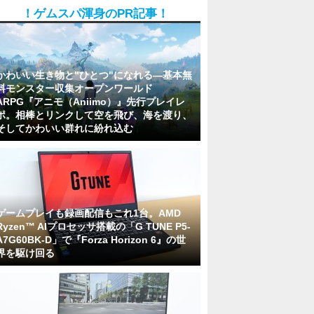
！ゲムスパ渾身のPR記事！
かわいい生き物と"ひとつ"になれる―基本無
料モンスター収集オープンワールド
ARPG『アニモ（Aniimo）』先行プレイレ
ポ。相棒とリンクして空を飛び、海を渡り、
そしてかわいい群れに紛れ込む
ゲームプレイも録画配信もこれ1台。AMD
Ryzen™ AIプロセッサ搭載の「G TUNE P5-
A7G60BK-D」で『Forza Horizon 6』の世
界を駆け回る