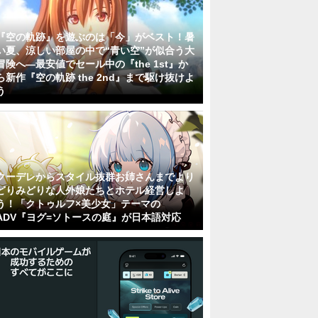
『空の軌跡』を遊ぶのは「今」がベスト！暑
い夏、涼しい部屋の中で“青い空”が似合う大
冒険へ―最安値でセール中の『the 1st』か
ら新作『空の軌跡 the 2nd』まで駆け抜けよ
う
クーデレからスタイル抜群お姉さんまでより
どりみどりな人外娘たちとホテル経営しよ
う！「クトゥルフ×美少女」テーマの
ADV『ヨグ=ソトースの庭』が日本語対応