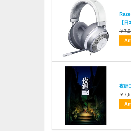
Raz
【日本
￥7,9
Am
夜廻三
￥7,6
Am