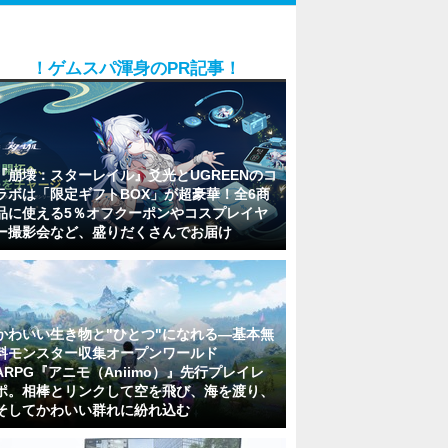
！ゲムスパ渾身のPR記事！
『崩壊：スターレイル』爻光とUGREENのコ
ラボは「限定ギフトBOX」が超豪華！全6商
品に使える5％オフクーポンやコスプレイヤ
ー撮影会など、盛りだくさんでお届け
かわいい生き物と"ひとつ"になれる―基本無
料モンスター収集オープンワールド
ARPG『アニモ（Aniimo）』先行プレイレ
ポ。相棒とリンクして空を飛び、海を渡り、
そしてかわいい群れに紛れ込む