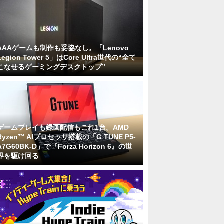
AAAゲームも制作も妥協なし。「Lenovo
Legion Tower 5」はCore Ultra世代の“全て
こなせるゲーミングデスクトップ”
ゲームプレイも録画配信もこれ1台。AMD
Ryzen™ AIプロセッサ搭載の「G TUNE P5-
A7G60BK-D」で『Forza Horizon 6』の世
界を駆け回る