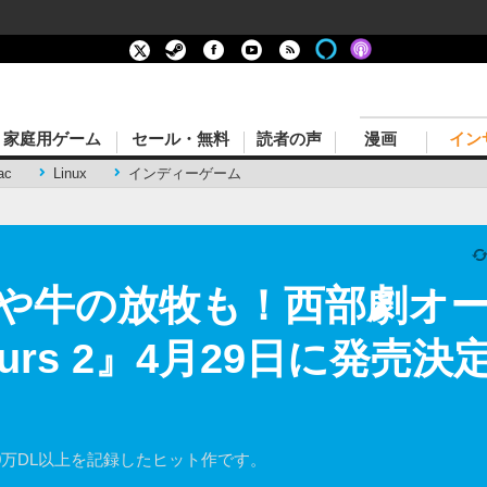
家庭用ゲーム
セール・無料
読者の声
漫画
イン
ac
Linux
インディーゲーム
や牛の放牧も！西部劇オ
 Spurs 2』4月29日に発
れ、10万DL以上を記録したヒット作です。