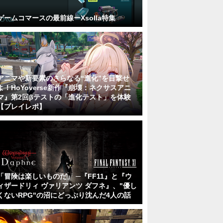
ゲームコマースの最前線ーXsolla特集
アニマや新要素のさらなる“進化”を目撃せ
よ！HoYoverse新作『崩壊：ネクサスアニ
マ』第2回βテストの「進化テスト」を体験
【プレイレポ】
「冒険は楽しいものだ」 ─『FF11』と『ウ
ィザードリィ ヴァリアンツ ダフネ』、"優し
くないRPG"の沼にどっぷり沈んだ4人の話