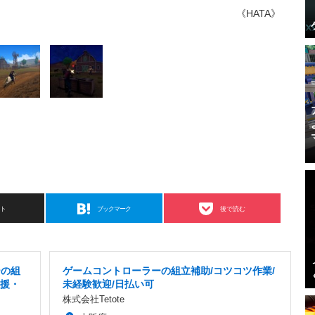
《HATA》
スト
ブックマーク
後で読む
ーの組
ゲームコントローラーの組立補助/コツコツ作業/
支援・
未経験歓迎/日払い可
株式会社Tetote