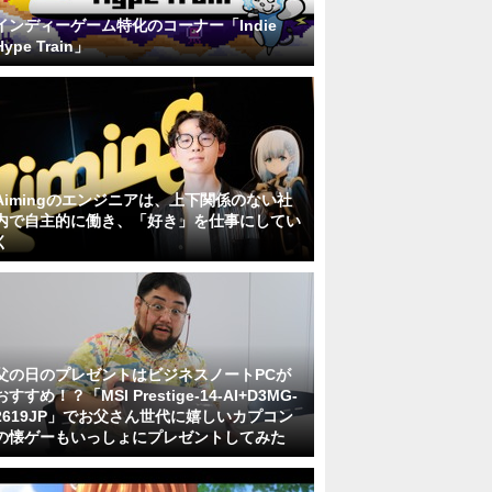
インディーゲーム特化のコーナー「Indie
Hype Train」
Aimingのエンジニアは、上下関係のない社
内で自主的に働き、「好き」を仕事にしてい
く
父の日のプレゼントはビジネスノートPCが
おすすめ！？「MSI Prestige-14-AI+D3MG-
2619JP」でお父さん世代に嬉しいカプコン
の懐ゲーもいっしょにプレゼントしてみた