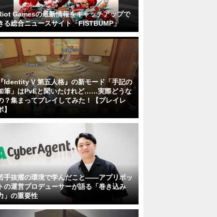
Riot Gamesの最新情報をキャッチアップで
きる総合ニュースサイト「FISTBUMP」
『Identity V 第五人格』の新モード「手記の
加筆」はPvEと聞いたけれど……実際どうな
の？集まってプレイしてみた！【プレイレ
ポ】
若手抜擢の環境で学んだこと――アプリボッ
トの運営プロデューサーが語る「巻き込み
力」の重要性