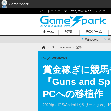
Game*Spark
ハードコアゲーマーのためのWebメディア
ホーム
特集
PCゲーム
Windows
M
ホーム
›
PC
›
Windows
›
記事
PC
Windows
賞金稼ぎに競馬
『Guns and
PCへの移植作
2020年にiOS/Androidでリリースさ