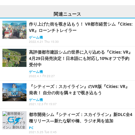
関連ニュース
作り上げた街を覗き込もう！ VR都市経営シム『Cities:
VR』ローンチトレイラー
ゲーム機
2022.4.21 Thu 15:30
高評価都市建設シムの世界に入り込める『Cities: VR』
4月29日発売決定！日本語にも対応し10%オフで予約
受付中
ゲーム機
2022.4.1 Fri 23:27
『シティーズ：スカイライン』のVR版『Cities: VR』
発表！ 自分の街を隅々まで覗き込もう
ゲーム機
2021.12.3 Fri 15:07
都市開発シム『シティーズ：スカイライン』新DLC全4
種リリース―新たな駅や橋、ラジオ局を追加
PC
2021.5.25 Tue 0:45