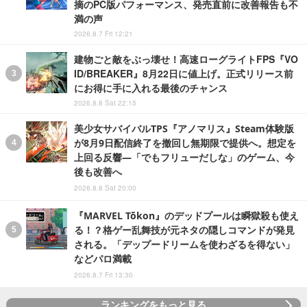
摘のPC版パフォーマンス、発売直前に改善報告も不
満の声
2026.8.7 Fri 12:21
建物ごと敵をぶっ壊せ！高速ローグライトFPS『VO
ID/BREAKER』8月22日に値上げ。正式リリース前
にお得に手に入れる最後のチャンス
2026.8.8 Sat 22:15
美少女サバイバルTPS『アノマリス』Steam体験版
が8月9日配信終了を撤回し無期限で提供へ。想定を
上回る反響―「でもフリューだしな」のゲーム、今
後も改善へ
2026.8.8 Sat 20:00
『MARVEL Tōkon』のデッドプールは瞬獄殺も使え
る！？格ゲー乱舞技が元ネタの隠しコマンドが発見
される。「デップードリームを使わざるを得ない」
などパロ満載
2026.8.7 Fri 13:30
ランキングをもっと見る