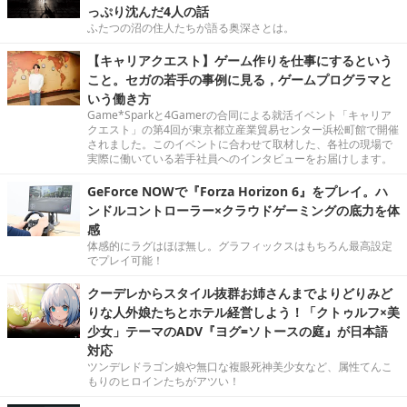
っぷり沈んだ4人の話
ふたつの沼の住人たちが語る奥深さとは。
【キャリアクエスト】ゲーム作りを仕事にするという
こと。セガの若手の事例に見る，ゲームプログラマと
いう働き方
Game*Sparkと4Gamerの合同による就活イベント「キャリア
クエスト」の第4回が東京都立産業貿易センター浜松町館で開催
されました。このイベントに合わせて取材した、各社の現場で
実際に働いている若手社員へのインタビューをお届けします。
GeForce NOWで『Forza Horizon 6』をプレイ。ハ
ンドルコントローラー×クラウドゲーミングの底力を体
感
体感的にラグはほぼ無し。グラフィックスはもちろん最高設定
でプレイ可能！
クーデレからスタイル抜群お姉さんまでよりどりみど
りな人外娘たちとホテル経営しよう！「クトゥルフ×美
少女」テーマのADV『ヨグ=ソトースの庭』が日本語
対応
ツンデレドラゴン娘や無口な複眼死神美少女など、属性てんこ
もりのヒロインたちがアツい！