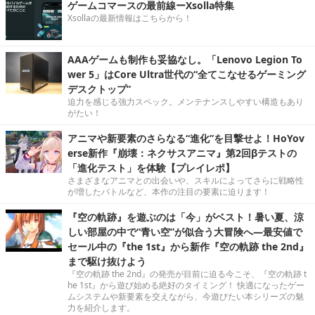
ゲームコマースの最前線ーXsolla特集
Xsollaの最新情報はこちらから！
AAAゲームも制作も妥協なし。「Lenovo Legion To
wer 5」はCore Ultra世代の“全てこなせるゲーミング
デスクトップ”
迫力を感じる強力スペック。メンテナンスしやすい構造もあり
がたい！
アニマや新要素のさらなる“進化”を目撃せよ！HoYov
erse新作『崩壊：ネクサスアニマ』第2回βテストの
「進化テスト」を体験【プレイレポ】
さまざまなアニマとの出会いや、スキルによってさらに戦略性
が増したバトルなど、本作の注目の要素に迫ります！
『空の軌跡』を遊ぶのは「今」がベスト！暑い夏、涼
しい部屋の中で“青い空”が似合う大冒険へ―最安値で
セール中の『the 1st』から新作『空の軌跡 the 2nd』
まで駆け抜けよう
『空の軌跡 the 2nd』の発売が目前に迫る今こそ、『空の軌跡 t
he 1st』から遊び始める絶好のタイミング！ 快適になったゲー
ムシステムや新要素を交えながら、今遊びたい本シリーズの魅
力を紹介します。