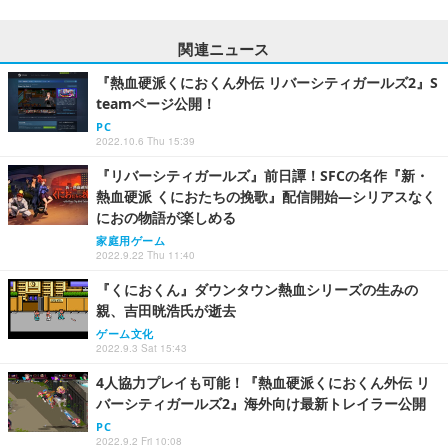
関連ニュース
『熱血硬派くにおくん外伝 リバーシティガールズ2』S
teamページ公開！
PC
2022.10.6 Thu 15:39
『リバーシティガールズ』前日譚！SFCの名作『新・
熱血硬派 くにおたちの挽歌』配信開始―シリアスなく
におの物語が楽しめる
家庭用ゲーム
2022.9.22 Thu 11:40
『くにおくん』ダウンタウン熱血シリーズの生みの
親、吉田晄浩氏が逝去
ゲーム文化
2022.9.3 Sat 15:43
4人協力プレイも可能！『熱血硬派くにおくん外伝 リ
バーシティガールズ2』海外向け最新トレイラー公開
PC
2022.9.2 Fri 10:08