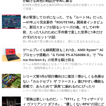
が駆ける異色の戦記が令和に蘇る
約30年の歴史を誇る海外SRPGの不朽の名作が全面リメイクされ
て登場！
車が変形してロボになった、でも『ルート16』だった
―41年ぶり完全新作『ROUTE16R』開発者インタビュ
ー。新旧スタッフが語るシリーズの魂。そして41年
前、たった1人のために手作業で直した世界に1本だけ
の“幻のカセット”の話
長い時を経て受け継がれる過去と、新たに生まれるものとは。
ゲームプレイも録画配信もこれ1台。AMD Ryzen™ AI
プロセッサ搭載の「G TUNE P5-A7G60BK-D」で『Fo
rza Horizon 6』の世界を駆け回る
ゲーム＆制作の拠点となるノートPCで話題のレースタイトルを
プレイ。放熱性能もチェックしました！
シリーズ第1作が現行機向けに復活！懐かしくも色褪せ
ない『カルドセプト ザ ファースト』遊びやすい機能も
搭載で、あらためて“原典”に触れるのにぴったり
シリーズ第1作が現行機向けの新機能を備えて復活！
「冒険は楽しいものだ」 ─『FF11』と『ウィザードリ
ィ ヴァリアンツ ダフネ』、"優しくないRPG"の沼にど