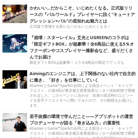
かわいい…だからこそ、いじめたくなる。正式版リリ
ースの『パルワールド』プレイヤーに訊く“キュートア
グレッション×パル”の底知れぬ魅力とは
正式版で登場する新たなパルもいじめたくなる！
『崩壊：スターレイル』爻光とUGREENのコラボは
「限定ギフトBOX」が超豪華！全6商品に使える5％オ
フクーポンやコスプレイヤー撮影会など、盛りだくさ
んでお届け
限定ギフトBOXは超豪華！コラボ4商品や限定でグッズも
Aimingのエンジニアは、上下関係のない社内で自主的
に働き、「好き」を仕事にしていく
4GamerとGame*Sparkの合同による就活イベント「キャリア
クエスト」の第4回が東京都立産業貿易センター浜松町館で開催
されました。このイベントに合わせ、自身の就活時のエピソー
ドを若手クリエイターに聞いてみたので、その模様をお届けし
ます。
若手抜擢の環境で学んだこと――アプリボットの運営
プロデューサーが語る「巻き込み力」の重要性
4GamerとGame*Sparkの合同による就活イベント「キャリア
クエスト」の第4回が東京都立産業貿易センター浜松町館で開催