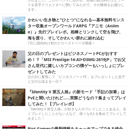
されました。このイベントに合わせ、自身の就活時のエピソー
ドを若手クリエイターに聞いてみたので、その模様をお届けし
ます。
かわいい生き物と"ひとつ"になれる―基本無料モンス
ター収集オープンワールドARPG『アニモ（Aniim
o）』先行プレイレポ。相棒とリンクして空を飛び、
海を渡り、そしてかわいい群れに紛れ込む
7月に国内向け初のクローズドベータ開催！
父の日のプレゼントはビジネスノートPCがおすす
め！？「MSI Prestige-14-AI+D3MG-2619JP」でお父
さん世代に嬉しいカプコンの懐ゲーもいっしょにプレ
ゼントしてみた
父の日に奮発して「ビジネスノートPC」をプレゼントした息子
と父の心温まる一日？
『Identity V 第五人格』の新モード「手記の加筆」は
PvEと聞いたけれど……実際どうなの？集まってプレイ
してみた！【プレイレポ】
『Identity V 第五人格』が好きな人やプレイしたことある人、全
くプレイしたことがない人など、様々な4人を集めてプレイして
みました！
Riot Gamesの最新情報をキャッチアップできる総合