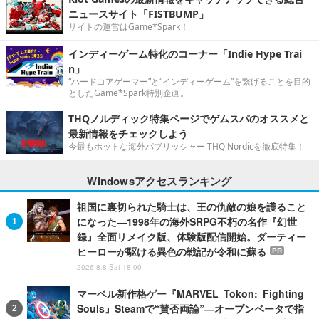
ニュースサイト「FISTBUMP」
サイトの運営はGame*Spark！
インディーゲーム特化のコーナー「Indie Hype Trai
n」
“ハードコアゲーマー”と“インディーゲーム”を繋げることを目的
としたGame*Spark特別企画。
THQノルディック特集ページでゲムスパのオススメと
最新情報をチェックしよう
今最もホットな海外パブリッシャー THQ Nordicを徹底特集！
Windowsアクセスランキング
祖国に裏切られた騎士は、王の仇敵の娘を護ること
になった―1998年の海外SRPG不朽の名作『幻世
録』全面リメイク版、体験版配信開始。ダーティー
ヒーローが駆ける異色の戦記が令和に蘇る
PR
2026.8.8 Sat 18:00
マーベル新作格ゲー『MARVEL Tōkon: Fighting
Souls』Steamで“賛否両論”―オープンベータで指