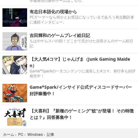
今週発売の新作ゲームはこちら。
有志日本語化の現場から
PCゲーマーなら何かとお世話になっているであろう有志翻訳者
に連続インタビュー。
吉田輝和のゲームプレイ絵日記
もはやゲムスパの顔！どこかで見かけた吉田さんのゲーム絵日
記
【大人気4コマ】じゃんげま（Junk Gaming Maide
n）
Game*Sparkの一大コンテンツに成長した4コマ。単行本も好評
発売中！
Game*Spark/インサイド公式ディスコードサーバー
好評稼働中！
【大喜利】『新種のゲーミング“蚊”が登場！ その特徴
とは？』回答募集中！
記事
ホーム
›
PC
›
Windows
›