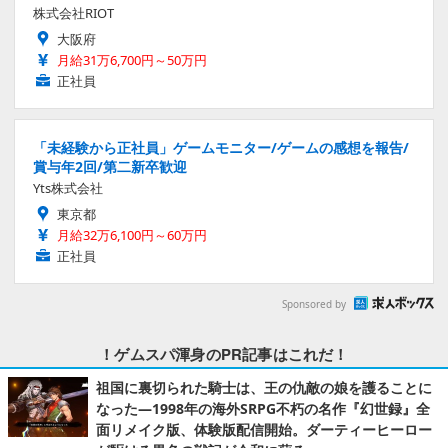
株式会社RIOT
大阪府
月給31万6,700円～50万円
正社員
「未経験から正社員」ゲームモニター/ゲームの感想を報告/
賞与年2回/第二新卒歓迎
Yts株式会社
東京都
月給32万6,100円～60万円
正社員
Sponsored by
！ゲムスパ渾身のPR記事はこれだ！
祖国に裏切られた騎士は、王の仇敵の娘を護ることに
なった―1998年の海外SRPG不朽の名作『幻世録』全
面リメイク版、体験版配信開始。ダーティーヒーロー