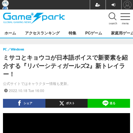
search
menu
ホーム
アクセスランキング
特集
PCゲーム
家庭用ゲー
PC
Windows
ミサコとキョウコが日本語ボイスで新要素を紹
介する『リバーシティガールズ2』新トレイラ
ー！
公式サイトではキャラクター情報も更新。
2022.10.18 Tue 16:00
シェア
ポスト
送る