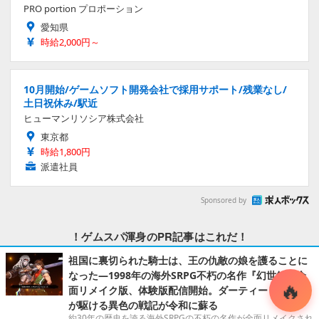
PRO portion プロポーション
愛知県
時給2,000円～
10月開始/ゲームソフト開発会社で採用サポート/残業なし/
土日祝休み/駅近
ヒューマンリソシア株式会社
東京都
時給1,800円
派遣社員
Sponsored by
！ゲムスパ渾身のPR記事はこれだ！
祖国に裏切られた騎士は、王の仇敵の娘を護ることに
なった―1998年の海外SRPG不朽の名作『幻世録』全
面リメイク版、体験版配信開始。ダーティーヒーロー
が駆ける異色の戦記が令和に蘇る
約30年の歴史を誇る海外SRPGの不朽の名作が全面リメイクされ