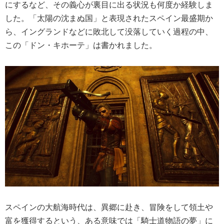
にするなど、その義心が裏目に出る状況も何度か経験しま
した。「太陽の沈まぬ国」と表現されたスペイン最盛期か
ら、イングランドなどに敗北して没落していく過程の中、
この「ドン・キホーテ」は書かれました。
スペインの大航海時代は、異郷に赴き、冒険をして領土や
富を獲得するという、ある意味では「騎士道物語の夢」に