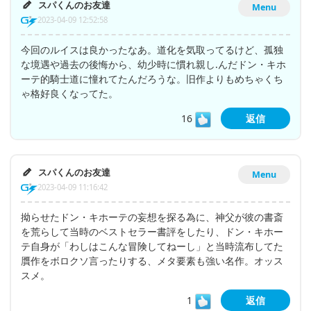
スパくんのお友達
Menu
2023-04-09 12:52:58
今回のルイスは良かったなあ。道化を気取ってるけど、孤独
な境遇や過去の後悔から、幼少時に慣れ親し.んだドン・キホ
ーテ的騎士道に憧れてたんだろうな。旧作よりもめちゃくち
ゃ格好良くなってた。
16
返信
スパくんのお友達
Menu
2023-04-09 11:16:42
拗らせたドン・キホーテの妄想を探る為に、神父が彼の書斎
を荒らして当時のベストセラー書評をしたり、ドン・キホー
テ自身が「わしはこんな冒険してねーし」と当時流布してた
贋作をボロクソ言ったりする、メタ要素も強い名作。オッス
スメ。
1
返信