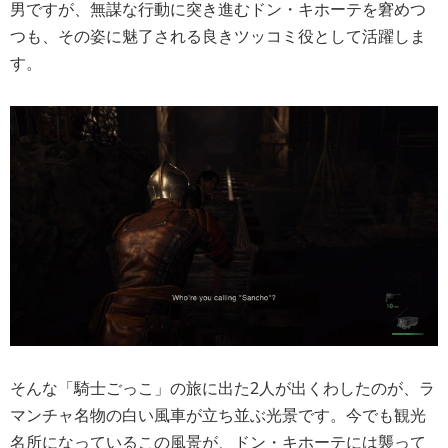
男ですが、無謀な行動に突き進むドン・キホーテを窘めつ
つも、その姿に魅了される良きツッコミ役として活躍しま
す。
そんな「騎士ごっこ」の旅に出た2人が出くわしたのが、ラ
マンチャ名物の白い風車が立ち並ぶ光景です。今でも観光
名所になっているこの風景が、ドン・キホーテには襲って