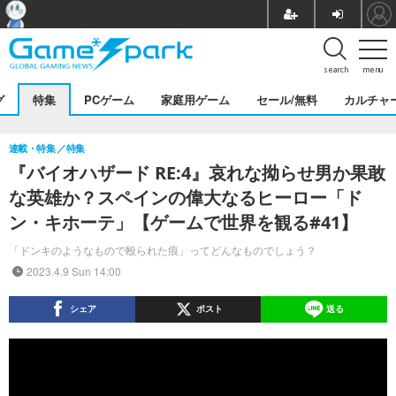
search
menu
グ
特集
PCゲーム
家庭用ゲーム
セール/無料
カルチャ
連載・特集
特集
『バイオハザード RE:4』哀れな拗らせ男か果敢
な英雄か？スペインの偉大なるヒーロー「ド
ン・キホーテ」【ゲームで世界を観る#41】
「ドンキのようなもので殴られた痕」ってどんなものでしょう？
2023.4.9 Sun 14:00
シェア
ポスト
送る