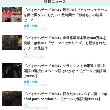
関連ニュース
『バイオハザード RE:4』最初の村でアタッシェケース
を卵で満タンにしたい！数時間の「卵待ち」の結果
は…？
連載・特集
2023.4.2 Sun 16:00
『バイオハザード RE:4』全世界販売本数が400万本を
突破！無料DLC「ザ・マーセナリーズ」も配信された
シリーズ最新作
PC
2023.4.7 Fri 16:55
『バイオハザード RE:4』ソラミミスト御用達！第2外
国語の選択にスペイン語はいかが？【ゲームで英語漬
け#115】
連載・特集
2023.4.2 Sun 14:00
『バイオハザード RE:4』戦うためのスペイン語 ～Esp
añol para combatir～【ゲームで英語漬け#114】
PC
2023.3.26 Sun 18:00