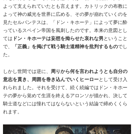
よって支えられていたとも言えます。カトリックの布教に
よって神の威光を世界に広める、その夢が崩れていくのを
見たセルバンテスは、「ドン・キホーテ」によって夢に酔
っているスペイン帝国を風刺したのです。本来の意図とし
ては
ドン・キホーテは妄想を拗らせた哀れな男
ということ
で、
「正義」を掲げて戦う騎士道精神を批判するもの
でし
た。
しかし世間では逆に、
周りから何を言われようとも自分の
意志を貫き、周囲を巻き込んでいくヒーロー
として受け入
れられました。それを受けて、続く続編ではドン・キホー
テの夢から覚めて生涯を終えるアロンソが描かれ、決して
騎士道などには憧れてはならないという結論で締めくくら
れます。