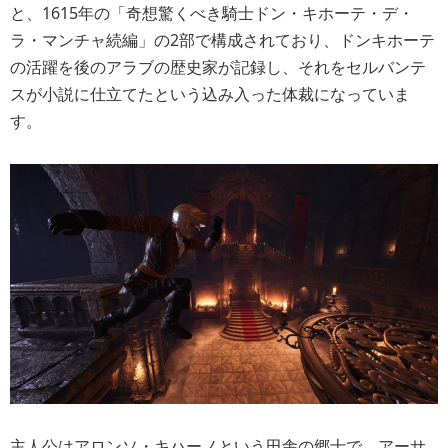
と、1615年の「奇想驚くべき騎士ドン・キホーテ・デ・
ラ・マンチャ続編」の2部で構成されており、ドンキホーテ
の活躍を後のアラブの歴史家が記録し、それをセルバンテ
スが小説に仕立てたという込み入った体裁になっていま
す。
主人公はアロンソ・キハーノという田舎の郷士で、アーサ