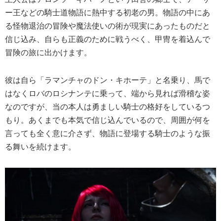
ー王などの騎士道物語に熱中する初老の男。物語の中にあ
る怪物退治の冒険や魔法使いの術が現実にあったものだと
信じ込み、自らも正義のために戦うべく、甲冑を着込んで
冒険の旅に出かけます。
彼は自ら「ラマンチャのドン・キホーテ」と名乗り、馬で
はなくロバのロシナンテに乗って、端から見れば滑稽な姿
なのですが、当の本人は勇ましい騎士の格好をしているつ
もり。あくまでも本気で信じ込んでいるので、周囲が何を
言っても全く意に介さず、物語に登場する騎士のような振
る舞いを続けます。