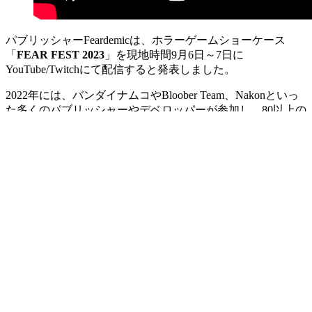
パブリッシャーFeardemicは、ホラーゲームショーケース
「
FEAR FEST 2023
」を現地時間9月6日～7日に
YouTube/Twitchにて配信すると発表しました。
2022年には、バンダイナムコやBloober Team、Nakonといっ
た多くのパブリッシャーやデベロッパーが参加し、80以上の
新作ホラータイトルの紹介と開発者インタビューを行った
「FEAR FEST: BLACK SUMMER」が開催され、成功を収め
ています。
Bloober Teamやバンナムも参加！ホラーゲームシ
ョーケース「FEAR FEST: BLACK SUMMER」
日本時間9月7日開催決定 | Game*Spark - 国内・
海外ゲーム情報サイト
80以上の新作ホラータイトルの紹介や、開発
者インタビュー、多数の人気ストリーマーが
参加します。