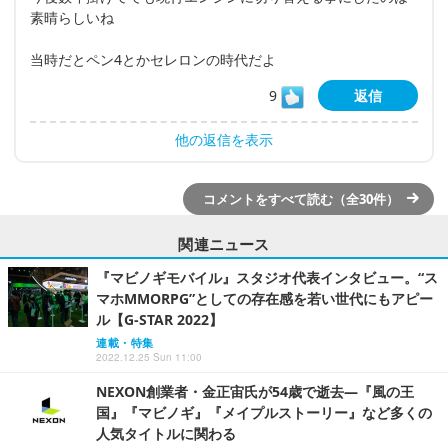
素晴らしいね
当時だとペン4とかセレロンの時代だよ
9
返信
他の返信を表示
コメントをすべて読む（全30件）
関連ニュース
『マビノギモバイル』スタジオ代表インタビュー。“ス
マホMMORPG”としての存在感を若い世代にもアピー
ル【G-STAR 2022】
連載・特集
2022.12.25 Sun 11:00
NEXON創業者・金正宙氏が54歳で逝去―『風の王
国』『マビノギ』『メイプルストーリー』など多くの
人気タイトルに関わる