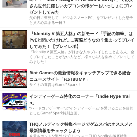
さん世代に嬉しいカプコンの懐ゲーもいっしょにプレ
ゼントしてみた
父の日に奮発して「ビジネスノートPC」をプレゼントした息子
と父の心温まる一日？
『Identity V 第五人格』の新モード「手記の加筆」は
PvEと聞いたけれど……実際どうなの？集まってプレイ
してみた！【プレイレポ】
『Identity V 第五人格』が好きな人やプレイしたことある人、全
くプレイしたことがない人など、様々な4人を集めてプレイして
みました！
Riot Gamesの最新情報をキャッチアップできる総合
ニュースサイト「FISTBUMP」
サイトの運営はGame*Spark！
インディーゲーム特化のコーナー「Indie Hype Trai
n」
“ハードコアゲーマー”と“インディーゲーム”を繋げることを目的
としたGame*Spark特別企画。
THQノルディック特集ページでゲムスパのオススメと
最新情報をチェックしよう
今最もホットな海外パブリッシャー THQ Nordicを徹底特集！