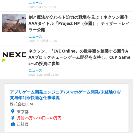
ニュース
2022.3.3 Thu 19:00
剣と魔法が交わるド迫力の戦場を見よ！ネクソン新作
AAAタイトル『Project HP（仮題）』ティザートレイ
ラー公開
ニュース
2021.7.7 Wed 18:15
ネクソン、『EVE Online』の世界観を踏襲する新作A
AAブロックチェーンゲーム開発を支持し、CCP Game
sへの投資に参加
ニュース
2023.3.29 Wed 23:00
アプリゲーム開発エンジニア/スマホゲーム開発/未経験OK/
賞与年2回/快適な仕事環境
株式会社ELM
東京都
月給26万5,200円～40万円
正社員