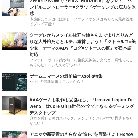
GeForce NOWで『Forza Horizon 6』をプレイ。ハ
ンドルコントローラー×クラウドゲーミングの底力を体
感
体感的にラグはほぼ無し。グラフィックスはもちろん最高設定
でプレイ可能！
クーデレからスタイル抜群お姉さんまでよりどりみど
りな人外娘たちとホテル経営しよう！「クトゥルフ×美
少女」テーマのADV『ヨグ=ソトースの庭』が日本語
対応
ツンデレドラゴン娘や無口な複眼死神美少女など、属性てんこ
もりのヒロインたちがアツい！
ゲームコマースの最前線ーXsolla特集
Xsollaの最新情報はこちらから！
AAAゲームも制作も妥協なし。「Lenovo Legion To
wer 5」はCore Ultra世代の“全てこなせるゲーミング
デスクトップ”
迫力を感じる強力スペック。メンテナンスしやすい構造もあり
がたい！
アニマや新要素のさらなる“進化”を目撃せよ！HoYov