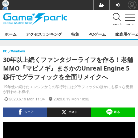
search
menu
ホーム
アクセスランキング
特集
PCゲーム
家庭用ゲー
PC
Windows
30年以上続くファンタジーライフを作る！老舗
MMO『マビノギ』まさかのUnreal Engine 5
移行でグラフィックを全面リメイクへ
19年使い続けたエンジンからの移行時にはグラフィックのほかにも様々な更新
が行われる模様。
2023.6.19 Mon 11:34
2023.6.19 Mon 10:32
シェア
ポスト
送る