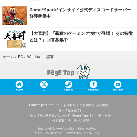
Game*Spark/インサイド公式ディスコードサーバー
好評稼働中！
【大喜利】『新種のゲーミング“蚊”が登場！ その特徴
とは？』回答募集中！
記事
ホーム
›
PC
›
Windows
›
Home
X
STEAM
Facebook
YouTube
Game*Sparkについて
お問合せ
広告掲載
会社概要
個人情報保護方針
個人情報の取り扱いについて（Game*Spark）
利用規約
特定商取引法に基づく表記
紹介した商品/サービスを購入、契約した場合に、
売上の一部が弊社サイトに還元されることがあります。