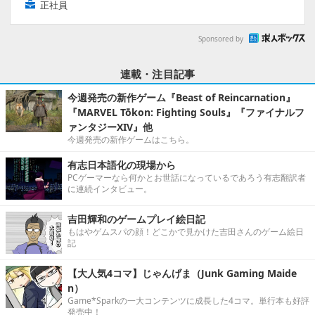
正社員
Sponsored by
連載・注目記事
今週発売の新作ゲーム『Beast of Reincarnation』
『MARVEL Tōkon: Fighting Souls』『ファイナルフ
ァンタジーXIV』他
今週発売の新作ゲームはこちら。
有志日本語化の現場から
PCゲーマーなら何かとお世話になっているであろう有志翻訳者
に連続インタビュー。
吉田輝和のゲームプレイ絵日記
もはやゲムスパの顔！どこかで見かけた吉田さんのゲーム絵日
記
【大人気4コマ】じゃんげま（Junk Gaming Maide
n）
Game*Sparkの一大コンテンツに成長した4コマ。単行本も好評
発売中！