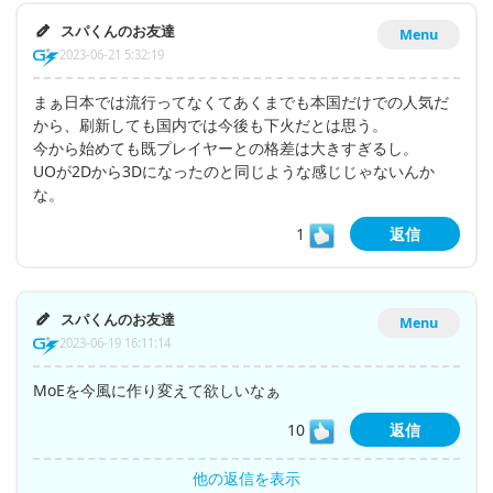
スパくんのお友達
Menu
2023-06-21 5:32:19
まぁ日本では流行ってなくてあくまでも本国だけでの人気だ
から、刷新しても国内では今後も下火だとは思う。
今から始めても既プレイヤーとの格差は大きすぎるし。
UOが2Dから3Dになったのと同じような感じじゃないんか
な。
1
返信
スパくんのお友達
Menu
2023-06-19 16:11:14
MoEを今風に作り変えて欲しいなぁ
10
返信
他の返信を表示