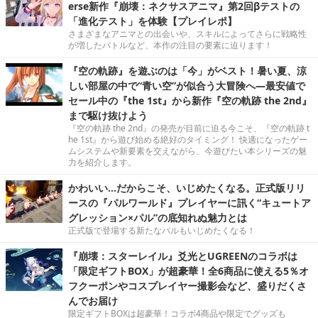
erse新作『崩壊：ネクサスアニマ』第2回βテストの
「進化テスト」を体験【プレイレポ】
さまざまなアニマとの出会いや、スキルによってさらに戦略性
が増したバトルなど、本作の注目の要素に迫ります！
『空の軌跡』を遊ぶのは「今」がベスト！暑い夏、涼
しい部屋の中で“青い空”が似合う大冒険へ―最安値で
セール中の『the 1st』から新作『空の軌跡 the 2nd』
まで駆け抜けよう
『空の軌跡 the 2nd』の発売が目前に迫る今こそ、『空の軌跡 t
he 1st』から遊び始める絶好のタイミング！ 快適になったゲー
ムシステムや新要素を交えながら、今遊びたい本シリーズの魅
力を紹介します。
かわいい…だからこそ、いじめたくなる。正式版リリ
ースの『パルワールド』プレイヤーに訊く“キュートア
グレッション×パル”の底知れぬ魅力とは
正式版で登場する新たなパルもいじめたくなる！
『崩壊：スターレイル』爻光とUGREENのコラボは
「限定ギフトBOX」が超豪華！全6商品に使える5％オ
フクーポンやコスプレイヤー撮影会など、盛りだくさ
んでお届け
限定ギフトBOXは超豪華！コラボ4商品や限定でグッズも