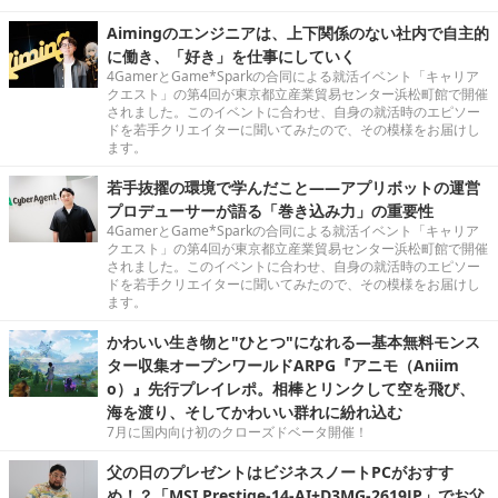
Aimingのエンジニアは、上下関係のない社内で自主的
に働き、「好き」を仕事にしていく
4GamerとGame*Sparkの合同による就活イベント「キャリア
クエスト」の第4回が東京都立産業貿易センター浜松町館で開催
されました。このイベントに合わせ、自身の就活時のエピソー
ドを若手クリエイターに聞いてみたので、その模様をお届けし
ます。
若手抜擢の環境で学んだこと――アプリボットの運営
プロデューサーが語る「巻き込み力」の重要性
4GamerとGame*Sparkの合同による就活イベント「キャリア
クエスト」の第4回が東京都立産業貿易センター浜松町館で開催
されました。このイベントに合わせ、自身の就活時のエピソー
ドを若手クリエイターに聞いてみたので、その模様をお届けし
ます。
かわいい生き物と"ひとつ"になれる―基本無料モンス
ター収集オープンワールドARPG『アニモ（Aniim
o）』先行プレイレポ。相棒とリンクして空を飛び、
海を渡り、そしてかわいい群れに紛れ込む
7月に国内向け初のクローズドベータ開催！
父の日のプレゼントはビジネスノートPCがおすす
め！？「MSI Prestige-14-AI+D3MG-2619JP」でお父