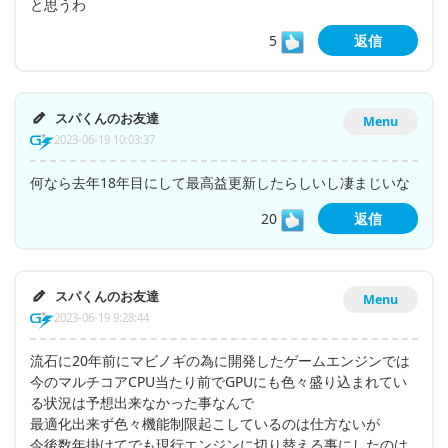
と思うわ
5
返信
スパくんのお友達
Menu
2023-06-19 10:03:37
何なら去年18年目にして最高益更新したらしいし凄まじいな
20
返信
スパくんのお友達
Menu
2023-06-19 9:28:44
流石に20年前にマビノギの為に開発したゲームエンジンでは
今のマルチコアCPU当たり前でGPUにも色々盛り込まれてい
る状況は予想出来なかった事なんで
最適化出来ず色々機能制限起こしているのは仕方ないが
今後数年掛けてでも現行エンジンに切り替える事にしたのは