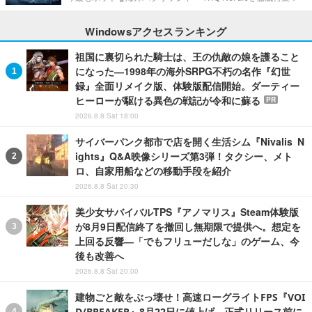
Windowsアクセスランキング
祖国に裏切られた騎士は、王の仇敵の娘を護ること
になった―1998年の海外SRPG不朽の名作『幻世
録』全面リメイク版、体験版配信開始。ダーティー
ヒーローが駆ける異色の戦記が令和に蘇る
PR
2026.8.8 Sat 18:00
サイバーパンク都市で店を開く生活シム『Nivalis N
ights』Q&A映像シリーズ第3弾！タクシー、メト
ロ、自家用船などの移動手段を紹介
2026.8.8 Sat 20:30
美少女サバイバルTPS『アノマリス』Steam体験版
が8月9日配信終了を撤回し無期限で提供へ。想定を
上回る反響―「でもフリューだしな」のゲーム、今
後も改善へ
2026.8.8 Sat 20:00
建物ごと敵をぶっ壊せ！高速ローグライトFPS『VOI
D/BREAKER』8月22日に値上げ。正式リリース前に