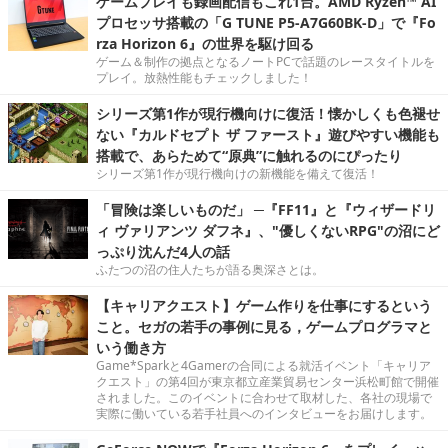
ゲームプレイも録画配信もこれ1台。AMD Ryzen™ AI
プロセッサ搭載の「G TUNE P5-A7G60BK-D」で『Fo
rza Horizon 6』の世界を駆け回る
ゲーム＆制作の拠点となるノートPCで話題のレースタイトルを
プレイ。放熱性能もチェックしました！
シリーズ第1作が現行機向けに復活！懐かしくも色褪せ
ない『カルドセプト ザ ファースト』遊びやすい機能も
搭載で、あらためて“原典”に触れるのにぴったり
シリーズ第1作が現行機向けの新機能を備えて復活！
「冒険は楽しいものだ」 ─『FF11』と『ウィザードリ
ィ ヴァリアンツ ダフネ』、"優しくないRPG"の沼にど
っぷり沈んだ4人の話
ふたつの沼の住人たちが語る奥深さとは。
【キャリアクエスト】ゲーム作りを仕事にするという
こと。セガの若手の事例に見る，ゲームプログラマと
いう働き方
Game*Sparkと4Gamerの合同による就活イベント「キャリア
クエスト」の第4回が東京都立産業貿易センター浜松町館で開催
されました。このイベントに合わせて取材した、各社の現場で
実際に働いている若手社員へのインタビューをお届けします。