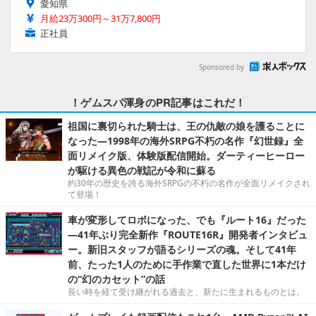
愛知県
月給23万300円～31万7,800円
正社員
Sponsored by
！ゲムスパ渾身のPR記事はこれだ！
祖国に裏切られた騎士は、王の仇敵の娘を護ることに
なった―1998年の海外SRPG不朽の名作『幻世録』全
面リメイク版、体験版配信開始。ダーティーヒーロー
が駆ける異色の戦記が令和に蘇る
約30年の歴史を誇る海外SRPGの不朽の名作が全面リメイクされ
て登場！
車が変形してロボになった、でも『ルート16』だった
―41年ぶり完全新作『ROUTE16R』開発者インタビュ
ー。新旧スタッフが語るシリーズの魂。そして41年
前、たった1人のために手作業で直した世界に1本だけ
の“幻のカセット”の話
長い時を経て受け継がれる過去と、新たに生まれるものとは。