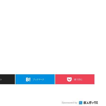
スト
ブックマーク
後で読む
ームデ
未経験可/研修充実/ゲーム・スマホアプリのバグ
チェック
infront株式会社
大阪府