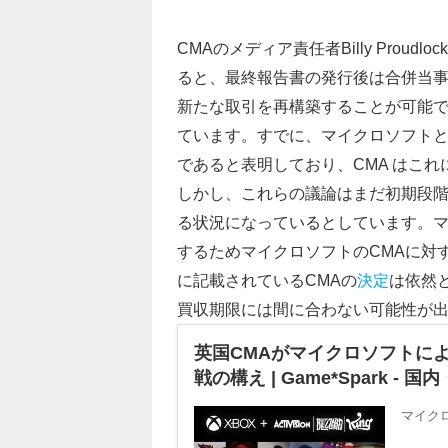
CMAのメディア責任者Billy Proudloc
ると、最終報告書の発行後は合併当
新たな取引を再構築することが可能
ています。すでに、マイクロソフト
であると表明しており、CMA はこ
しかし、これらの議論はまだ初期段
る状況になっているとしています。
するためマイクロソフトのCMAに対
に記載されているCMAの
決定
は依然
買収期限には間に合わない可能性が
英国CMAがマイクロソフトに
戦の構え | Game*Spark 
マイク