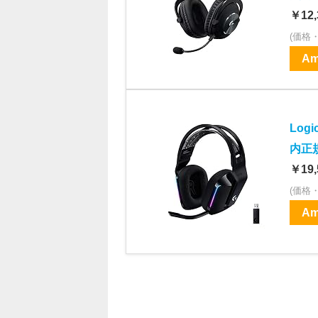
(価格
Am
Log
内正
￥19,
(価格
Am