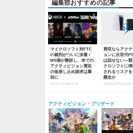
月給28万円～60万円
正社員
一般事務・OA事務/社員化実績ありゲーム
見 プロデューサーアシスタント
パーソルエクセルHRパートナーズ株式会社
東京都
時給1,800円
派遣社員
編集部おすすめの記事
マイクロソフト対FTC
買収ならアクテ