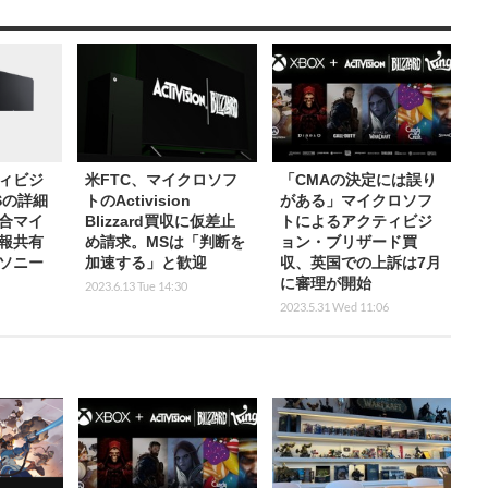
月給27万円～50万円
正社員
好き必
月給28万～/未経験採用枠/研修充実/ゲーム開発
エンジニア
株式会社HIGHEST
大阪府
月給28万円～60万円
正社員
Sponsored by
米FTC、マイクロソフ
「CMAの決定には誤り
ィビジ