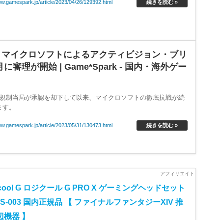
.html
続きを読む »
」マイクロソフトによるアクティビジョン・ブリ
理が開始 | Game*Spark - 国内・海外ゲー
英規制当局が承認を却下して以来、マイクロソフトの徹底抗戦が続
ます。
ww.gamespark.jp/article/2023/05/31/130473.html
続きを読む »
icool G ロジクール G PRO X ゲーミングヘッドセット
HS-003 国内正規品 【 ファイナルファンタジーXIV 推
辺機器 】
300