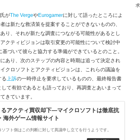
k氏が
The Verge
や
Eurogamer
に対して語ったところによ
事者は新たな救済策を提案することができないものの、
であり、それが新たな調査につながる可能性があるとし
とアクティビジョンは取引変更の可能性について検討中
れに基づいて彼らと協力する準備ができているとのこと。
階にあり、次のステップの内容と時期は追って決定され
マイクロソフトとアクティビジョンは、これらの議論を
する
上訴
の一時停止を要求しているものの、最終報告書
として有効であるとも語っており、再調査とあいまって
出てきています。
よるアクティ買収却下―マイクロソフトは徹底抗
- 国内・海外ゲーム情報サイト
ロソフト側はこの判断に対して異議申し立てを行うようです。