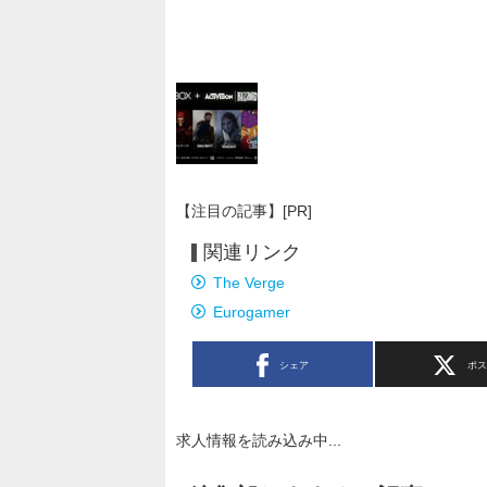
【注目の記事】[PR]
関連リンク
The Verge
Eurogamer
シェア
ポ
「新生活デビュー応援!」未経験採用枠/ゲ
バッカー/昇給年2回賞与年2回
株式会社小林
東京都