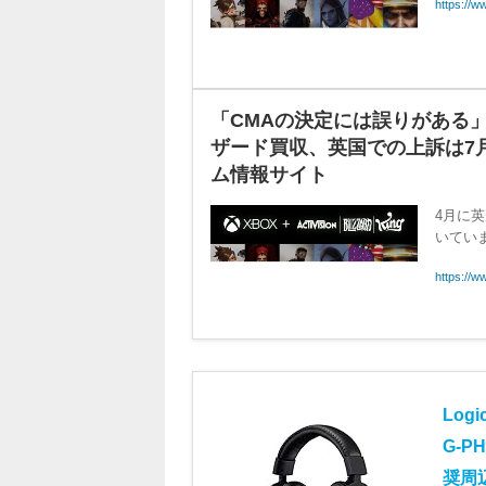
https://www.gamespark.jp/article/2023/04/26/129392
「CMAの決定には誤りがある
ザード買収、英国での上訴は7月に審
ム情報サイト
4月に
いてい
https://w
Log
G-P
奨周
￥12,