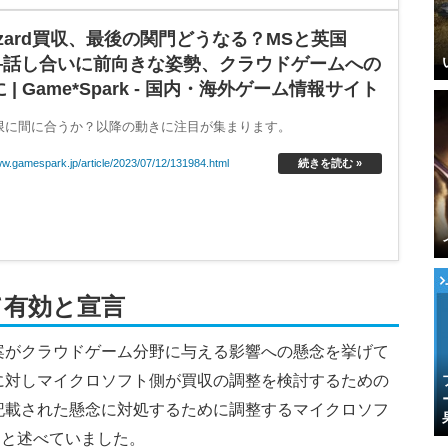
Blizzard買収、最後の関門どうなる？MSと英国
―話し合いに前向きな姿勢、クラウドゲームへの
 Game*Spark - 国内・海外ゲーム情報サイト
限に間に合うか？以降の動きに注目が集まります。
ww.gamespark.jp/article/2023/07/12/131984.html
続きを読む »
て有効と宣言
案がクラウドゲーム分野に与える影響への懸念を挙げて
に対しマイクロソフト側が買収の調整を検討するための
記載された懸念に対処するために調整するマイクロソフ
」と述べていました。