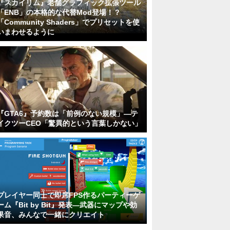
『スカイリム』老舗グラフィック拡張ツール
「ENB」の本格的な代替Mod登場！？
「Community Shaders」でプリセットを使
いまわせるように
『GTA6』予約数は「前例のない規模」―テ
イクツーCEO「驚異的という言葉しかない」
プレイヤー同士で即席FPS作るパーティーゲ
ーム『Bit by Bit』発表―武器にマップや効
果音、みんなで一緒にクリエイト