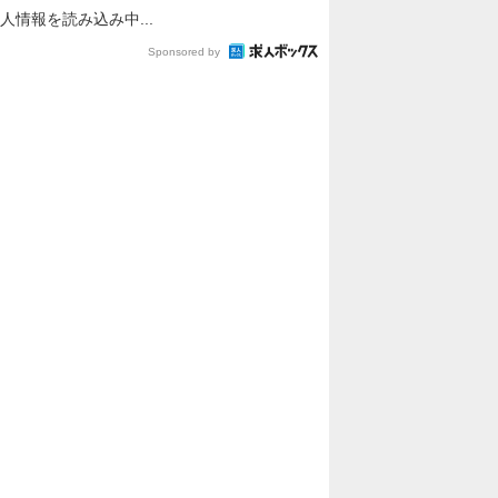
「新生活デビュー応援!」未経験採用枠/ゲ
ームデバッカー/昇給年2回賞与年2回
株式会社小林
東京都
月給28万円～60万円
正社員
未経験可/研修充実/ゲーム・スマホアプリ
のバグチェック
infront株式会社
大阪府
月給27万円～50万円
正社員
Sponsored by