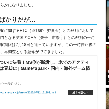
明らかになりました。
たばかりだが…
収に関するFTC（連邦取引委員会）との裁判において
門となる英国のCMA（競争・市場庁）との裁判の一時
収期限は7月18日と迫っていますが、この一時停止後の
は、再調査となる懸念がでてきました。
がついに決着！MS側が勝訴し、米でのアクティ
に | Game*Spark - 国内・海外ゲーム情
また一歩近づく。
ww.gamespark.jp/article/2023/07/12/131982.html
続きを読む »