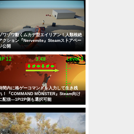
ゾワゾワ動くムカデ型エイリアン！人類根絶
アクション『Nervemite』Steamストアペー
ジ公開
時間内に格ゲーコマンドを入力して生き残
れ！『COMMAND MONSTER』Steam向け
に配信―1P/2P側も選択可能