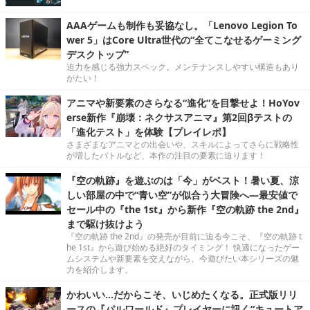
AAAゲームも制作も妥協なし。「Lenovo Legion To
wer 5」はCore Ultra世代の“全てこなせるゲーミング
デスクトップ”
迫力を感じる強力スペック。メンテナンスしやすい構造もあり
がたい！
アニマや新要素のさらなる“進化”を目撃せよ！HoYov
erse新作『崩壊：ネクサスアニマ』第2回βテストの
「進化テスト」を体験【プレイレポ】
さまざまなアニマとの出会いや、スキルによってさらに戦略性
が増したバトルなど、本作の注目の要素に迫ります！
『空の軌跡』を遊ぶのは「今」がベスト！暑い夏、涼
しい部屋の中で“青い空”が似合う大冒険へ―最安値で
セール中の『the 1st』から新作『空の軌跡 the 2nd』
まで駆け抜けよう
『空の軌跡 the 2nd』の発売が目前に迫る今こそ、『空の軌跡 t
he 1st』から遊び始める絶好のタイミング！ 快適になったゲー
ムシステムや新要素を交えながら、今遊びたい本シリーズの魅
力を紹介します。
かわいい…だからこそ、いじめたくなる。正式版リリ
ースの『パルワールド』プレイヤーに訊く“キュートア