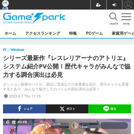
search
menu
ホーム
アクセスランキング
特集
PCゲーム
家庭用ゲー
PC
Windows
シリーズ最新作『レスレリアーナのアトリエ』
システム紹介PV公開！歴代キャラがみんなで協
力する調合演出は必見
ダンジョン探索やバトル、調合に育成などの各要素を紹介。歴代キャラも登場
するとあり、みんなで協力してのバトルや調合演出は必見！
2023.9.7 Thu 11:15
シェア
ポスト
送る