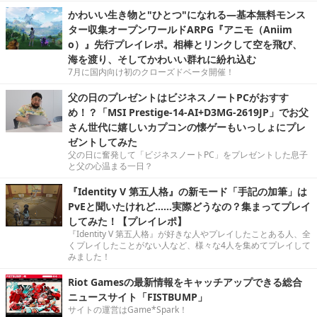
かわいい生き物と"ひとつ"になれる―基本無料モンス
ター収集オープンワールドARPG『アニモ（Aniim
o）』先行プレイレポ。相棒とリンクして空を飛び、
海を渡り、そしてかわいい群れに紛れ込む
7月に国内向け初のクローズドベータ開催！
父の日のプレゼントはビジネスノートPCがおすす
め！？「MSI Prestige-14-AI+D3MG-2619JP」でお父
さん世代に嬉しいカプコンの懐ゲーもいっしょにプレ
ゼントしてみた
父の日に奮発して「ビジネスノートPC」をプレゼントした息子
と父の心温まる一日？
『Identity V 第五人格』の新モード「手記の加筆」は
PvEと聞いたけれど……実際どうなの？集まってプレイ
してみた！【プレイレポ】
『Identity V 第五人格』が好きな人やプレイしたことある人、全
くプレイしたことがない人など、様々な4人を集めてプレイして
みました！
Riot Gamesの最新情報をキャッチアップできる総合
ニュースサイト「FISTBUMP」
サイトの運営はGame*Spark！