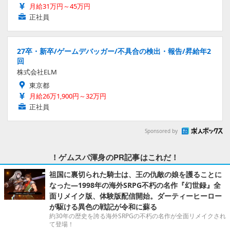
月給31万円～45万円
正社員
27卒・新卒/ゲームデバッガー/不具合の検出・報告/昇給年2
回
株式会社ELM
東京都
月給26万1,900円～32万円
正社員
Sponsored by
！ゲムスパ渾身のPR記事はこれだ！
祖国に裏切られた騎士は、王の仇敵の娘を護ることに
なった―1998年の海外SRPG不朽の名作『幻世録』全
面リメイク版、体験版配信開始。ダーティーヒーロー
が駆ける異色の戦記が令和に蘇る
約30年の歴史を誇る海外SRPGの不朽の名作が全面リメイクされ
て登場！