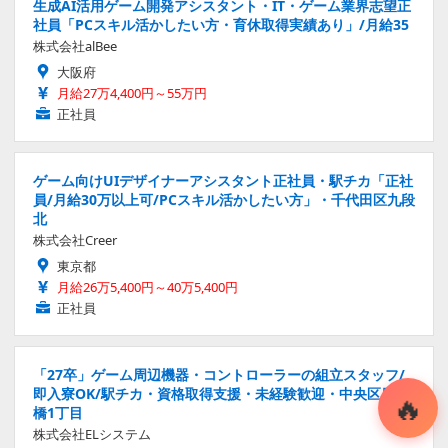
生成AI活用ゲーム開発アシスタント・IT・ゲーム業界志望正
社員「PCスキル活かしたい方・育休取得実績あり」/月給35
株式会社alBee
大阪府
月給27万4,400円～55万円
正社員
ゲーム向けUIデザイナーアシスタント正社員・駅チカ「正社
員/月給30万以上可/PCスキル活かしたい方」・千代田区九段
北
株式会社Creer
東京都
月給26万5,400円～40万5,400円
正社員
「27卒」ゲーム周辺機器・コントローラーの組立スタッフ/
即入寮OK/駅チカ・資格取得支援・未経験歓迎・中央区日本
橋1丁目
株式会社ELシステム