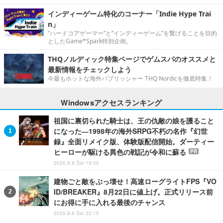
インディーゲーム特化のコーナー「Indie Hype Trai
n」
“ハードコアゲーマー”と“インディーゲーム”を繋げることを目的
としたGame*Spark特別企画。
THQノルディック特集ページでゲムスパのオススメと
最新情報をチェックしよう
今最もホットな海外パブリッシャー THQ Nordicを徹底特集！
Windowsアクセスランキング
祖国に裏切られた騎士は、王の仇敵の娘を護ること
になった―1998年の海外SRPG不朽の名作『幻世
録』全面リメイク版、体験版配信開始。ダーティー
ヒーローが駆ける異色の戦記が令和に蘇る
PR
2026.8.8 Sat 18:00
建物ごと敵をぶっ壊せ！高速ローグライトFPS『VO
ID/BREAKER』8月22日に値上げ。正式リリース前
にお得に手に入れる最後のチャンス
2026.8.8 Sat 22:15