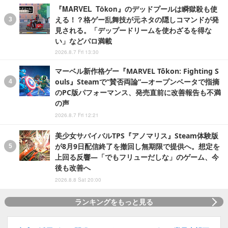
『MARVEL Tōkon』のデッドプールは瞬獄殺も使
える！？格ゲー乱舞技が元ネタの隠しコマンドが発
見される。「デップードリームを使わざるを得な
い」などパロ満載
2026.8.7 Fri 13:30
マーベル新作格ゲー『MARVEL Tōkon: Fighting S
ouls』Steamで“賛否両論”―オープンベータで指摘
のPC版パフォーマンス、発売直前に改善報告も不満
の声
2026.8.7 Fri 12:21
美少女サバイバルTPS『アノマリス』Steam体験版
が8月9日配信終了を撤回し無期限で提供へ。想定を
上回る反響―「でもフリューだしな」のゲーム、今
後も改善へ
2026.8.8 Sat 20:00
ランキングをもっと見る