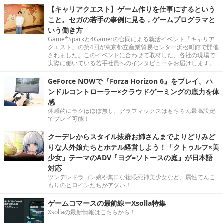
【キャリアクエスト】ゲーム作りを仕事にするという
こと。セガの若手の事例に見る，ゲームプログラマと
いう働き方
Game*Sparkと4Gamerの合同による就活イベント「キャリア
クエスト」の第4回が東京都立産業貿易センター浜松町館で開催
されました。このイベントに合わせて取材した、各社の現場で
実際に働いている若手社員へのインタビューをお届けします。
GeForce NOWで『Forza Horizon 6』をプレイ。ハ
ンドルコントローラー×クラウドゲーミングの底力を体
感
体感的にラグはほぼ無し。グラフィックスはもちろん最高設定
でプレイ可能！
クーデレからスタイル抜群お姉さんまでよりどりみど
りな人外娘たちとホテル経営しよう！「クトゥルフ×美
少女」テーマのADV『ヨグ=ソトースの庭』が日本語
対応
ツンデレドラゴン娘や無口な複眼死神美少女など、属性てんこ
もりのヒロインたちがアツい！
ゲームコマースの最前線ーXsolla特集
Xsollaの最新情報はこちらから！