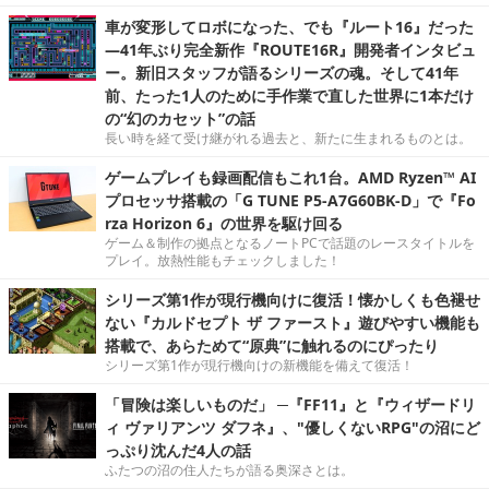
車が変形してロボになった、でも『ルート16』だった
―41年ぶり完全新作『ROUTE16R』開発者インタビュ
ー。新旧スタッフが語るシリーズの魂。そして41年
前、たった1人のために手作業で直した世界に1本だけ
の“幻のカセット”の話
長い時を経て受け継がれる過去と、新たに生まれるものとは。
ゲームプレイも録画配信もこれ1台。AMD Ryzen™ AI
プロセッサ搭載の「G TUNE P5-A7G60BK-D」で『Fo
rza Horizon 6』の世界を駆け回る
ゲーム＆制作の拠点となるノートPCで話題のレースタイトルを
プレイ。放熱性能もチェックしました！
シリーズ第1作が現行機向けに復活！懐かしくも色褪せ
ない『カルドセプト ザ ファースト』遊びやすい機能も
搭載で、あらためて“原典”に触れるのにぴったり
シリーズ第1作が現行機向けの新機能を備えて復活！
「冒険は楽しいものだ」 ─『FF11』と『ウィザードリ
ィ ヴァリアンツ ダフネ』、"優しくないRPG"の沼にど
っぷり沈んだ4人の話
ふたつの沼の住人たちが語る奥深さとは。