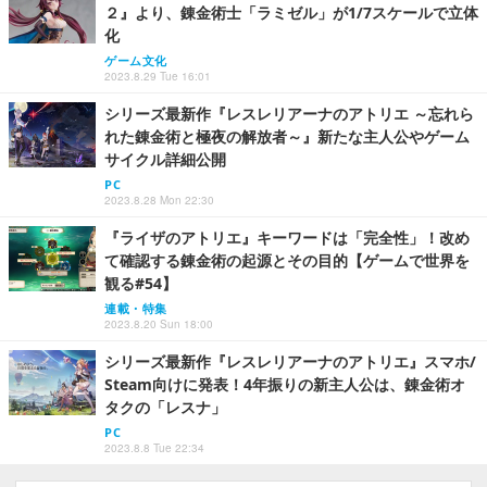
２』より、錬金術士「ラミゼル」が1/7スケールで立体
化
ゲーム文化
2023.8.29 Tue 16:01
シリーズ最新作『レスレリアーナのアトリエ ～忘れら
れた錬金術と極夜の解放者～』新たな主人公やゲーム
サイクル詳細公開
PC
2023.8.28 Mon 22:30
『ライザのアトリエ』キーワードは「完全性」！改め
て確認する錬金術の起源とその目的【ゲームで世界を
観る#54】
連載・特集
2023.8.20 Sun 18:00
シリーズ最新作『レスレリアーナのアトリエ』スマホ/
Steam向けに発表！4年振りの新主人公は、錬金術オ
タクの「レスナ」
PC
2023.8.8 Tue 22:34