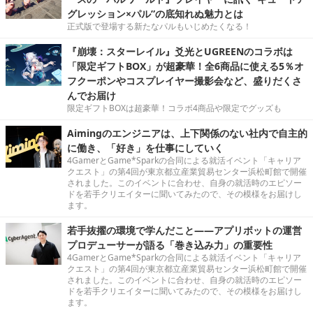
グレッション×パル”の底知れぬ魅力とは
正式版で登場する新たなパルもいじめたくなる！
『崩壊：スターレイル』爻光とUGREENのコラボは
「限定ギフトBOX」が超豪華！全6商品に使える5％オ
フクーポンやコスプレイヤー撮影会など、盛りだくさ
んでお届け
限定ギフトBOXは超豪華！コラボ4商品や限定でグッズも
Aimingのエンジニアは、上下関係のない社内で自主的
に働き、「好き」を仕事にしていく
4GamerとGame*Sparkの合同による就活イベント「キャリア
クエスト」の第4回が東京都立産業貿易センター浜松町館で開催
されました。このイベントに合わせ、自身の就活時のエピソー
ドを若手クリエイターに聞いてみたので、その模様をお届けし
ます。
若手抜擢の環境で学んだこと――アプリボットの運営
プロデューサーが語る「巻き込み力」の重要性
4GamerとGame*Sparkの合同による就活イベント「キャリア
クエスト」の第4回が東京都立産業貿易センター浜松町館で開催
されました。このイベントに合わせ、自身の就活時のエピソー
ドを若手クリエイターに聞いてみたので、その模様をお届けし
ます。