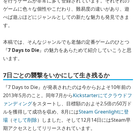
を行うゲームが非常に多く登録されています。それぞれの
ゲームに色々な個性やこだわり、難易度の違いがあり、遊
べば遊ぶほどにジャンルとしての新たな魅力も発見できま
す。
本稿では、そんなジャンルでも老舗の定番ゲームのひとつ
『
7 Days to Die
』の魅力をあらためて紹介していこうと思
います。
7日ごとの襲撃をいかにして生き残るか
『7 Days to Die』が発表されたのは今からおよそ10年前の
2013年5月のこと。同年7月から
Kickstarterにてクラウドフ
ァンディング
をスタートし、目標額のおよそ2.5倍の50万ド
ルを獲得して成功を収め、8月には
Steam Greenlightに登
場
（
そして削除
）しました。そして12月14日にはSteam早
期アクセスとしてリリースされています。