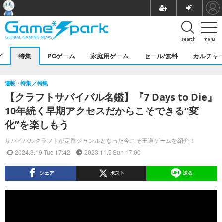
search
menu
グ
特集
PCゲーム
家庭用ゲーム
セール/無料
カルチャ
連載・特集
特集
【クラフトサバイバル名鑑】『7 Days to Die』
10年続く早期アクセスだからこそできる“変
化”を楽しもう
サバイバルクラフトが定番ジャンルとなった今こそ王道ゲームを紹介！
2024.3.19 Tue 17:42
2023.11.5 Sun 17:00
シェア
ポスト
送る