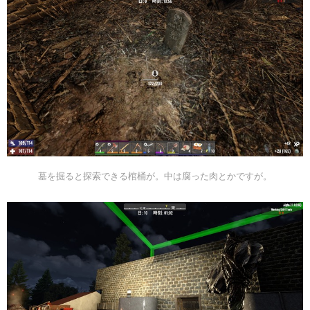
墓を掘ると探索できる棺桶が。中は腐った肉とかですが。