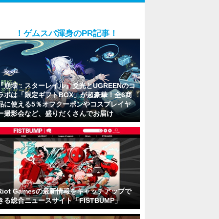
！ゲムスパ渾身のPR記事！
『崩壊：スターレイル』爻光とUGREENのコ
ラボは「限定ギフトBOX」が超豪華！全6商
品に使える5％オフクーポンやコスプレイヤ
ー撮影会など、盛りだくさんでお届け
Riot Gamesの最新情報をキャッチアップで
きる総合ニュースサイト「FISTBUMP」