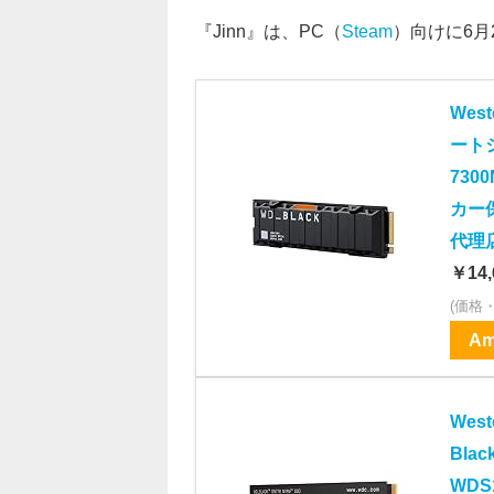
『Jinn』は、PC（
Steam
）向けに6月
Wes
ートシ
730
カー保
代理
￥14,
(価格
Am
Wes
Blac
WDS