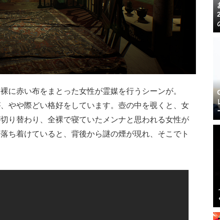
、裸に赤い布をまとった女性が霊媒を行うシーンが。
すが、やや際どい格好をしています。壺の中を覗くと、女
が切り替わり、全裸で寝ていたメンナと思われる女性が
を落ち着けていると、背後から謎の煙が現れ、そこでト