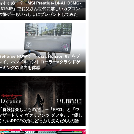
おすすめ！？「MSI Prestige-14-AI+D3MG-
2619JP」でお父さん世代に嬉しいカプコン
の懐ゲーもいっしょにプレゼントしてみた
GeForce NOWで『Forza Horizon 6』をプ
レイ。ハンドルコントローラー×クラウドゲ
ーミングの底力を体感
「冒険は楽しいものだ」 ─『FF11』と『ウ
ィザードリィ ヴァリアンツ ダフネ』、"優し
くないRPG"の沼にどっぷり沈んだ4人の話