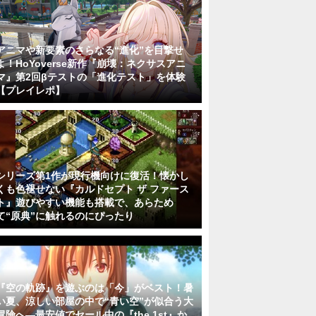
アニマや新要素のさらなる“進化”を目撃せ
よ！HoYoverse新作『崩壊：ネクサスアニ
マ』第2回βテストの「進化テスト」を体験
【プレイレポ】
シリーズ第1作が現行機向けに復活！懐かし
くも色褪せない『カルドセプト ザ ファース
ト』遊びやすい機能も搭載で、あらため
て“原典”に触れるのにぴったり
『空の軌跡』を遊ぶのは「今」がベスト！暑
い夏、涼しい部屋の中で“青い空”が似合う大
冒険へ―最安値でセール中の『the 1st』か