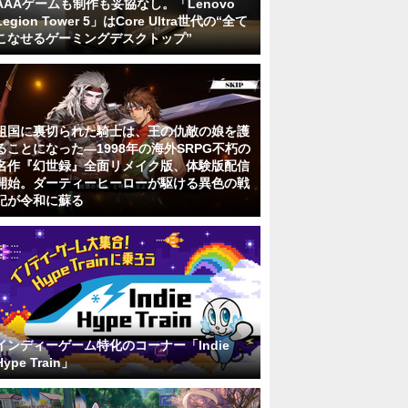
AAAゲームも制作も妥協なし。「Lenovo
Legion Tower 5」はCore Ultra世代の“全て
こなせるゲーミングデスクトップ”
祖国に裏切られた騎士は、王の仇敵の娘を護
ることになった―1998年の海外SRPG不朽の
名作『幻世録』全面リメイク版、体験版配信
開始。ダーティーヒーローが駆ける異色の戦
記が令和に蘇る
インディーゲーム特化のコーナー「Indie
Hype Train」