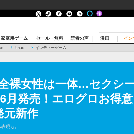
家庭用ゲーム
セール・無料
読者の声
漫画
イン
ac
Linux
インディーゲーム
全裸女性は一体…セクシ
4年6月発売！エログロお得意
開発元新作
る表現も。