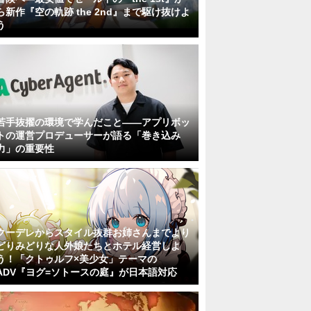
ら新作『空の軌跡 the 2nd』まで駆け抜けよ
う
若手抜擢の環境で学んだこと――アプリボッ
トの運営プロデューサーが語る「巻き込み
力」の重要性
クーデレからスタイル抜群お姉さんまでより
どりみどりな人外娘たちとホテル経営しよ
う！「クトゥルフ×美少女」テーマの
ADV『ヨグ=ソトースの庭』が日本語対応