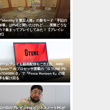
『Identity V 第五人格』の新モード「手記の
加筆」はPvEと聞いたけれど……実際どうな
の？集まってプレイしてみた！【プレイレ
ポ】
ゲームプレイも録画配信もこれ1台。AMD
Ryzen™ AIプロセッサ搭載の「G TUNE P5-
A7G60BK-D」で『Forza Horizon 6』の世
界を駆け回る
父の日のプレゼントはビジネスノートPCが