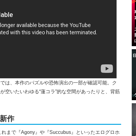
像では、本作のパズルや恐怖演出の一部が確認可能。ク
が空いたいわゆる“蓮コラ”的な空間があったりと、背筋
。
新作
、これまで『Agony』や『Succubus』といったエログロホ