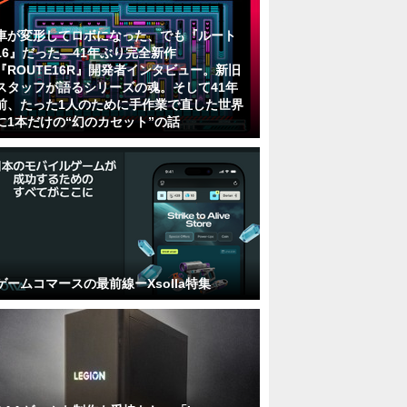
車が変形してロボになった、でも『ルート
16』だった―41年ぶり完全新作
『ROUTE16R』開発者インタビュー。新旧
スタッフが語るシリーズの魂。そして41年
前、たった1人のために手作業で直した世界
に1本だけの“幻のカセット”の話
ゲームコマースの最前線ーXsolla特集