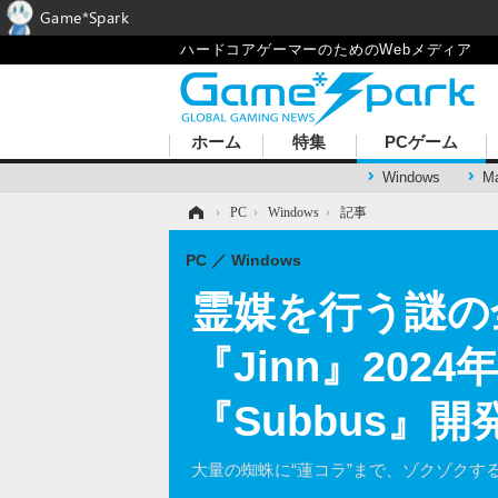
Game*Spark
ハードコアゲーマーのためのWebメディア
ホーム
特集
PCゲーム
Windows
M
ホーム
›
PC
›
Windows
›
記事
PC
Windows
霊媒を行う謎の
『Jinn』202
『Subbus』
大量の蜘蛛に“蓮コラ”まで、ゾクゾクす