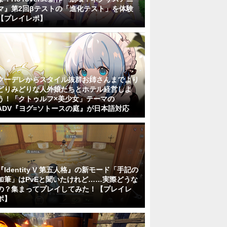
マ』第2回βテストの「進化テスト」を体験
【プレイレポ】
クーデレからスタイル抜群お姉さんまでより
どりみどりな人外娘たちとホテル経営しよ
う！「クトゥルフ×美少女」テーマの
ADV『ヨグ=ソトースの庭』が日本語対応
『Identity V 第五人格』の新モード「手記の
加筆」はPvEと聞いたけれど……実際どうな
の？集まってプレイしてみた！【プレイレ
ポ】