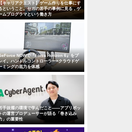
【キャリアクエスト】ゲーム作りを仕事にす
るということ。セガの若手の事例に見る，ゲ
ームプログラマという働き方
GeForce NOWで『Forza Horizon 6』をプ
レイ。ハンドルコントローラー×クラウドゲ
ーミングの底力を体感
若手抜擢の環境で学んだこと――アプリボッ
トの運営プロデューサーが語る「巻き込み
力」の重要性