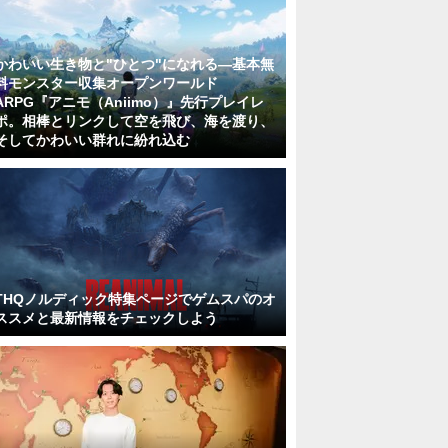
かわいい生き物と"ひとつ"になれる―基本無
料モンスター収集オープンワールド
ARPG『アニモ（Aniimo）』先行プレイレ
ポ。相棒とリンクして空を飛び、海を渡り、
そしてかわいい群れに紛れ込む
THQノルディック特集ページでゲムスパのオ
ススメと最新情報をチェックしよう