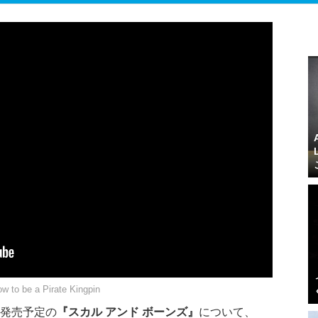
w to be a Pirate Kingpin
日発売予定の
『スカル アンド ボーンズ』
について、