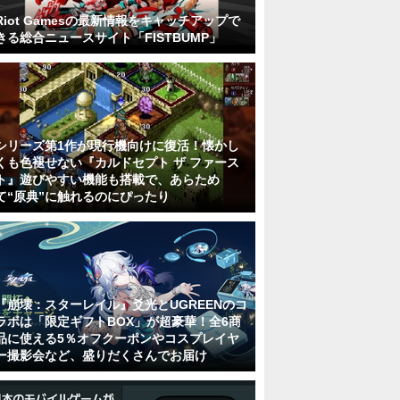
Riot Gamesの最新情報をキャッチアップで
きる総合ニュースサイト「FISTBUMP」
シリーズ第1作が現行機向けに復活！懐かし
くも色褪せない『カルドセプト ザ ファース
ト』遊びやすい機能も搭載で、あらため
て“原典”に触れるのにぴったり
『崩壊：スターレイル』爻光とUGREENのコ
ラボは「限定ギフトBOX」が超豪華！全6商
品に使える5％オフクーポンやコスプレイヤ
ー撮影会など、盛りだくさんでお届け