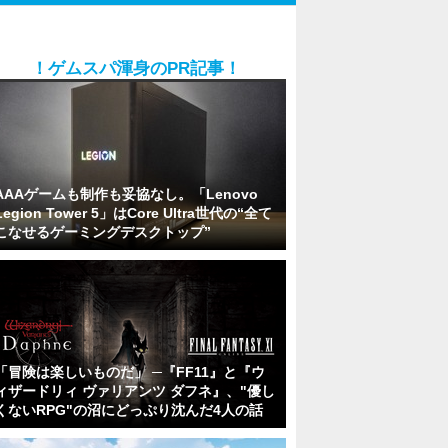
！ゲムスパ渾身のPR記事！
AAAゲームも制作も妥協なし。「Lenovo
Legion Tower 5」はCore Ultra世代の“全て
こなせるゲーミングデスクトップ”
「冒険は楽しいものだ」 ─『FF11』と『ウ
ィザードリィ ヴァリアンツ ダフネ』、"優し
くないRPG"の沼にどっぷり沈んだ4人の話