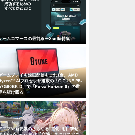
ゲームコマースの最前線ーXsolla特集
ゲームプレイも録画配信もこれ1台。AMD
Ryzen™ AIプロセッサ搭載の「G TUNE P5-
A7G60BK-D」で『Forza Horizon 6』の世
界を駆け回る
アニマや新要素のさらなる“進化”を目撃せ
よ！HoYoverse新作『崩壊：ネクサスアニ