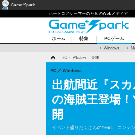
Game*Spark
ハードコアゲーマーのためのWebメディア
ホーム
特集
PCゲーム
Windows
M
ホーム
›
PC
›
Windows
›
記事
PC
Windows
出航間近『スカ
の海賊王登場！
開
イベント盛りだくさんのYear1、コンテ