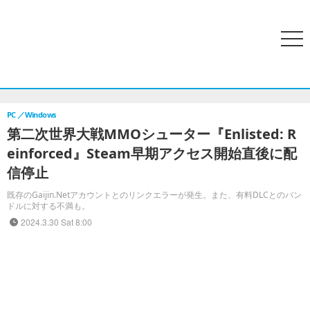
search
menu
ホーム
アクセスランキング
特集
PCゲーム
家庭用ゲー
PC
Windows
第二次世界大戦MMOシューター『Enlisted: R
einforced』Steam早期アクセス開始直後に配
信停止
既存のGaijin.Netアカウントとのリンクエラーが発生。また、有料DLCとのバン
ドルに対する不満も。
2024.3.30 Sat 8:00