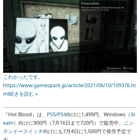
こわかったです。
https://www.gamespark.jp/article/2021/06/10/109376.ht
ml
続きを読む »
『Hot Blood』は、
PS5/PS4
向けに1,499円、Windows（
St
eam
）向けに900円（7月16日まで720円）で販売中。
ニン
テンドースイッチ
向けにも7月4日に1,500円で発売予定で
す。