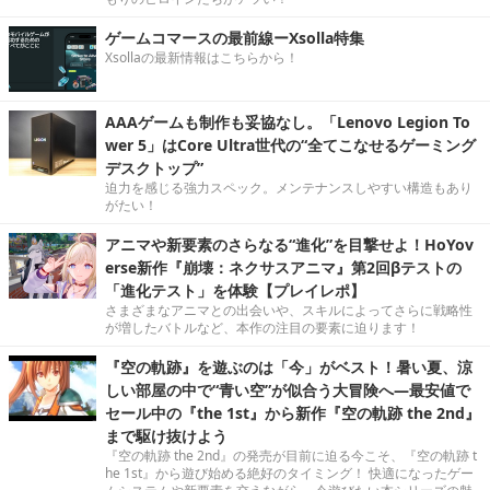
ゲームコマースの最前線ーXsolla特集
Xsollaの最新情報はこちらから！
AAAゲームも制作も妥協なし。「Lenovo Legion To
wer 5」はCore Ultra世代の“全てこなせるゲーミング
デスクトップ”
迫力を感じる強力スペック。メンテナンスしやすい構造もあり
がたい！
アニマや新要素のさらなる“進化”を目撃せよ！HoYov
erse新作『崩壊：ネクサスアニマ』第2回βテストの
「進化テスト」を体験【プレイレポ】
さまざまなアニマとの出会いや、スキルによってさらに戦略性
が増したバトルなど、本作の注目の要素に迫ります！
『空の軌跡』を遊ぶのは「今」がベスト！暑い夏、涼
しい部屋の中で“青い空”が似合う大冒険へ―最安値で
セール中の『the 1st』から新作『空の軌跡 the 2nd』
まで駆け抜けよう
『空の軌跡 the 2nd』の発売が目前に迫る今こそ、『空の軌跡 t
he 1st』から遊び始める絶好のタイミング！ 快適になったゲー