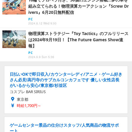
組み立てられる！物理演算カーアクション『Screw Dr
ivers』6月20日無料配信
PC
2024.6.12 Wed 9:00
物理演算ストラテジー『Toy Tactics』のフルリリース
は2024年9月19日！【The Future Games Show速
報】
PC
2024.6.9 Sun 5:36
日払いOKで即日収入/カウンターレディ/アニメ・ゲーム好き
さん必見!高円寺のサブカルコンカフェです 優しい女性店長
がいるから安心/東京都/杉並区
コスプレ BAR SIRIUS
東京都
時給1,700円～
ゲームセンター景品の仕分けスタッフ/人気商品の物流サポ
ート