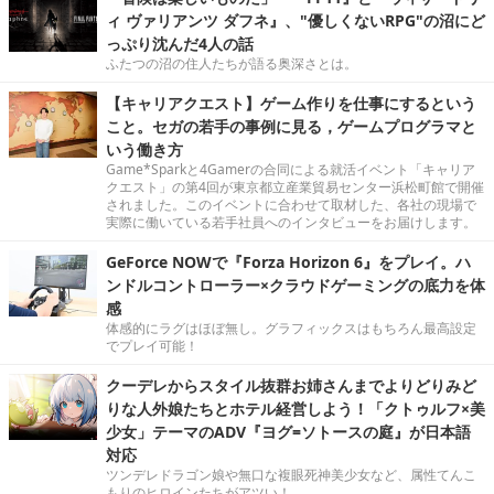
ィ ヴァリアンツ ダフネ』、"優しくないRPG"の沼にど
っぷり沈んだ4人の話
ふたつの沼の住人たちが語る奥深さとは。
【キャリアクエスト】ゲーム作りを仕事にするという
こと。セガの若手の事例に見る，ゲームプログラマと
いう働き方
Game*Sparkと4Gamerの合同による就活イベント「キャリア
クエスト」の第4回が東京都立産業貿易センター浜松町館で開催
されました。このイベントに合わせて取材した、各社の現場で
実際に働いている若手社員へのインタビューをお届けします。
GeForce NOWで『Forza Horizon 6』をプレイ。ハ
ンドルコントローラー×クラウドゲーミングの底力を体
感
体感的にラグはほぼ無し。グラフィックスはもちろん最高設定
でプレイ可能！
クーデレからスタイル抜群お姉さんまでよりどりみど
りな人外娘たちとホテル経営しよう！「クトゥルフ×美
少女」テーマのADV『ヨグ=ソトースの庭』が日本語
対応
ツンデレドラゴン娘や無口な複眼死神美少女など、属性てんこ
もりのヒロインたちがアツい！