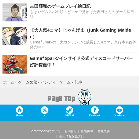
吉田輝和のゲームプレイ絵日記
もはやゲムスパの顔！どこかで見かけた吉田さんのゲーム絵日
記
【大人気4コマ】じゃんげま（Junk Gaming Maide
n）
Game*Sparkの一大コンテンツに成長した4コマ。単行本も好評
発売中！
Game*Spark/インサイド公式ディスコードサーバー
好評稼働中！
記事
ホーム
›
ゲーム文化
›
インディーゲーム
›
Home
X
STEAM
Facebook
YouTube
Game*Sparkについて
お問合せ
広告掲載
会社概要
個人情報保護方針