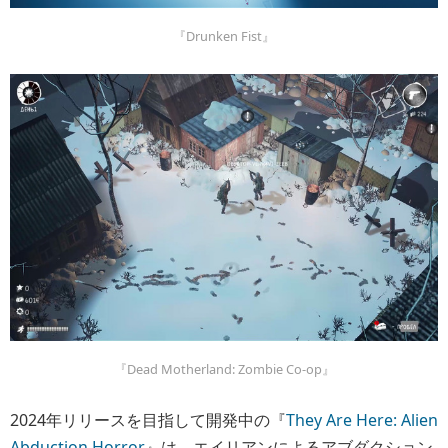
『Drunken Fist』
『Dead Motherland: Zombie Co-op』
2024年リリースを目指して開発中の『
They Are Here: Alien
Abduction Horror
』は、エイリアンによるアブダクション