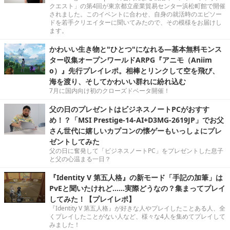
クエスト」の第4回が東京都立産業貿易センター浜松町館で開催
されました。このイベントに合わせ、自身の就活時のエピソー
ドを若手クリエイターに聞いてみたので、その模様をお届けし
ます。
かわいい生き物と"ひとつ"になれる―基本無料モンス
ター収集オープンワールドARPG『アニモ（Aniim
o）』先行プレイレポ。相棒とリンクして空を飛び、
海を渡り、そしてかわいい群れに紛れ込む
7月に国内向け初のクローズドベータ開催！
父の日のプレゼントはビジネスノートPCがおすす
め！？「MSI Prestige-14-AI+D3MG-2619JP」でお父
さん世代に嬉しいカプコンの懐ゲーもいっしょにプレ
ゼントしてみた
父の日に奮発して「ビジネスノートPC」をプレゼントした息子
と父の心温まる一日？
『Identity V 第五人格』の新モード「手記の加筆」は
PvEと聞いたけれど……実際どうなの？集まってプレイ
してみた！【プレイレポ】
『Identity V 第五人格』が好きな人やプレイしたことある人、全
くプレイしたことがない人など、様々な4人を集めてプレイして
みました！