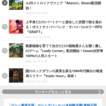
ル2Dメトロイドヴァニア『Akatori』Steam配信開
始！
2026.8.6 Thu 19:30
上半身だけのパートナーと接合した状態で旅を進め
る！ポストサイバーパンク・サバイバルホラーRPG
『GRAFT』
2025.12.16 Tue 16:48
観葉植物を育てて自分だけの植物屋さんを開く癒し
のゲーム『Leafy Corner』配信開始！Steam好評率
100%の人気スタート
2026.7.31 Fri 10:30
謎のロックダウンの真実を探る1980年代舞台の報道
局スリラー『Static Hour』発表！
2026.8.6 Thu 18:00
ランキングをもっと見る
「ゲーム業界志望」ゲームデバッカー/未経験活躍/資格不問