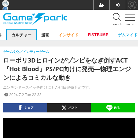
search
menu
料
カルチャー
漫画
インサイド
FISTBUMP
ゲムマイド
ゲーム文化
インディーゲーム
ローポリ3Dヒロインがゾンビをなぎ倒すACT
『Hot Blood』PS/PC向けに発売―物理エンジ
ンによるコミカルな動き
ニンテンドースイッチ向けにも7月4日発売予定です。
2024.7.2 Tue 22:38
シェア
ポスト
送る