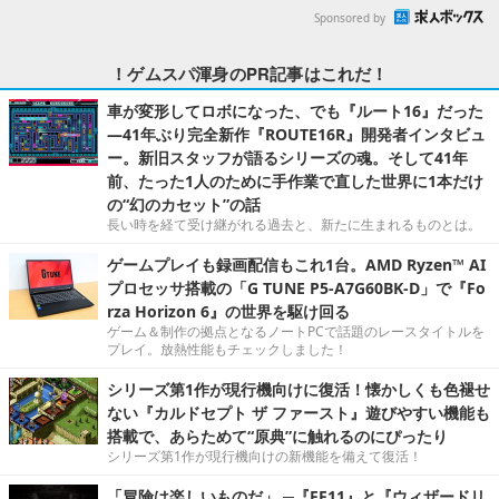
Sponsored by
！ゲムスパ渾身のPR記事はこれだ！
車が変形してロボになった、でも『ルート16』だった
―41年ぶり完全新作『ROUTE16R』開発者インタビュ
ー。新旧スタッフが語るシリーズの魂。そして41年
前、たった1人のために手作業で直した世界に1本だけ
の“幻のカセット”の話
長い時を経て受け継がれる過去と、新たに生まれるものとは。
ゲームプレイも録画配信もこれ1台。AMD Ryzen™ AI
プロセッサ搭載の「G TUNE P5-A7G60BK-D」で『Fo
rza Horizon 6』の世界を駆け回る
ゲーム＆制作の拠点となるノートPCで話題のレースタイトルを
プレイ。放熱性能もチェックしました！
シリーズ第1作が現行機向けに復活！懐かしくも色褪せ
ない『カルドセプト ザ ファースト』遊びやすい機能も
搭載で、あらためて“原典”に触れるのにぴったり
シリーズ第1作が現行機向けの新機能を備えて復活！
「冒険は楽しいものだ」 ─『FF11』と『ウィザードリ