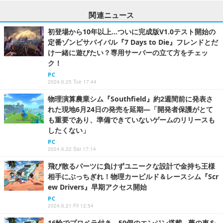
関連ニュース
初登場から10年以上…ついに完成版V1.0テスト開始の
定番ゾンビサバイバル『7 Days to Die』フレンドとだ
け一緒に遊びたい？専用サーバーの立て方をチェッ
ク！
PC
2024.6.25 Tue 17:44
物理演算農業シム『Southfield』約2週間前に発表さ
れた現地6月24日の発売を延期―「開発者保護がとて
も重要であり、準備できていないゲームのリリースも
したくない」
PC
2024.6.22 Sat 17:14
飛び散るパーツに負けずユニークな設計で金持ち王様
相手にぶっちぎれ！物理カービルド＆レースシム『Scr
ew Drivers』早期アクセス開始
PC
2024.6.21 Fri 12:54
16輪でプロペラ付き、50個のエンジン搭載…夢の車を