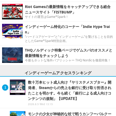
Riot Gamesの最新情報をキャッチアップできる総合
ニュースサイト「FISTBUMP」
サイトの運営はGame*Spark！
インディーゲーム特化のコーナー「Indie Hype Trai
n」
“ハードコアゲーマー”と“インディーゲーム”を繋げることを目的
としたGame*Spark特別企画。
THQノルディック特集ページでゲムスパのオススメと
最新情報をチェックしよう
今最もホットな海外パブリッシャー THQ Nordicを徹底特集！
インディーゲームアクセスランキング
数十万本ヒット成人向け『ヤリステメスブター』開
発者、Steamからの売上を銀行に受け取り拒否され
たことを明かす。今も続く「銀行による成人向けコ
ンテンツの規制」【UPDATE】
2026.8.5 Wed 13:15
モンクの少女が神秘的な杖で戦うカンフーパルクー