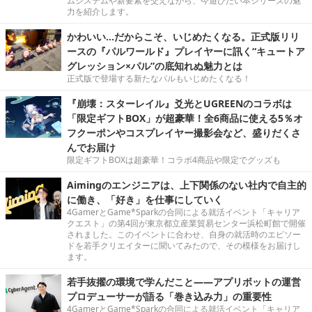
ムシステムや新要素を交えながら、今遊びたい本シリーズの魅
力を紹介します。
かわいい…だからこそ、いじめたくなる。正式版リリ
ースの『パルワールド』プレイヤーに訊く“キュートア
グレッション×パル”の底知れぬ魅力とは
正式版で登場する新たなパルもいじめたくなる！
『崩壊：スターレイル』爻光とUGREENのコラボは
「限定ギフトBOX」が超豪華！全6商品に使える5％オ
フクーポンやコスプレイヤー撮影会など、盛りだくさ
んでお届け
限定ギフトBOXは超豪華！コラボ4商品や限定でグッズも
Aimingのエンジニアは、上下関係のない社内で自主的
に働き、「好き」を仕事にしていく
4GamerとGame*Sparkの合同による就活イベント「キャリア
クエスト」の第4回が東京都立産業貿易センター浜松町館で開催
されました。このイベントに合わせ、自身の就活時のエピソー
ドを若手クリエイターに聞いてみたので、その模様をお届けし
ます。
若手抜擢の環境で学んだこと――アプリボットの運営
プロデューサーが語る「巻き込み力」の重要性
4GamerとGame*Sparkの合同による就活イベント「キャリア