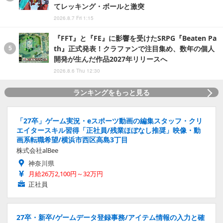
てレッキング・ボールと激突
2026.8.7 Fri 1:15
『FFT』と『FE』に影響を受けたSRPG『Beaten Pa
th』正式発表！クラファンで注目集め、数年の個人
開発が生んだ作品2027年リリースへ
2026.8.6 Thu 12:30
ランキングをもっと見る
「27卒」ゲーム実況・eスポーツ動画の編集スタッフ・クリ
エイタースキル習得「正社員/残業ほぼなし推奨」映像・動
画系転職希望/横浜市西区高島3丁目
株式会社alBee
神奈川県
月給26万2,100円～32万円
正社員
27卒・新卒/ゲームデータ登録事務/アイテム情報の入力と確