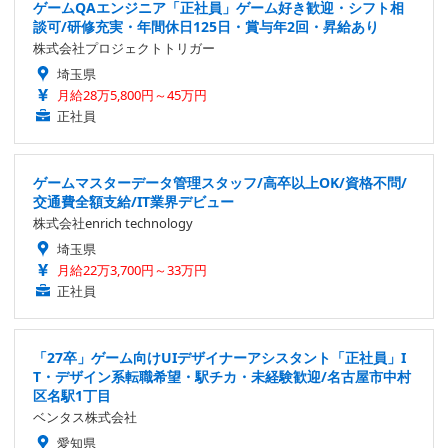
ゲームQAエンジニア「正社員」ゲーム好き歓迎・シフト相
談可/研修充実・年間休日125日・賞与年2回・昇給あり
株式会社プロジェクトトリガー
埼玉県
月給28万5,800円～45万円
正社員
ゲームマスターデータ管理スタッフ/高卒以上OK/資格不問/
交通費全額支給/IT業界デビュー
株式会社enrich technology
埼玉県
月給22万3,700円～33万円
正社員
「27卒」ゲーム向けUIデザイナーアシスタント「正社員」I
T・デザイン系転職希望・駅チカ・未経験歓迎/名古屋市中村
区名駅1丁目
ベンタス株式会社
愛知県