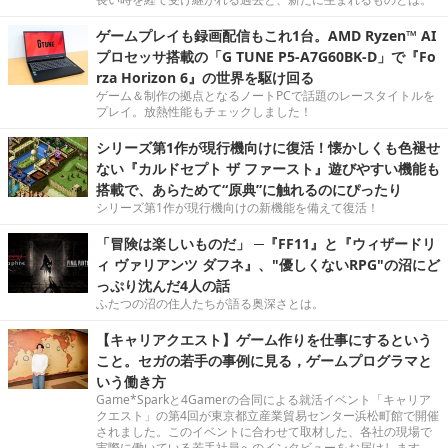
ゲームプレイも録画配信もこれ1台。AMD Ryzen™ AI
プロセッサ搭載の「G TUNE P5-A7G60BK-D」で『Fo
rza Horizon 6』の世界を駆け回る
ゲーム＆制作の拠点となるノートPCで話題のレースタイトルを
プレイ。放熱性能もチェックしました！
シリーズ第1作が現行機向けに復活！懐かしくも色褪せ
ない『カルドセプト ザ ファースト』遊びやすい機能も
搭載で、あらためて“原典”に触れるのにぴったり
シリーズ第1作が現行機向けの新機能を備えて復活！
「冒険は楽しいものだ」 ─『FF11』と『ウィザードリ
ィ ヴァリアンツ ダフネ』、"優しくないRPG"の沼にど
っぷり沈んだ4人の話
ふたつの沼の住人たちが語る奥深さとは。
【キャリアクエスト】ゲーム作りを仕事にするという
こと。セガの若手の事例に見る，ゲームプログラマと
いう働き方
Game*Sparkと4Gamerの合同による就活イベント「キャリア
クエスト」の第4回が東京都立産業貿易センター浜松町館で開催
されました。このイベントに合わせて取材した、各社の現場で
実際に働いている若手社員へのインタビューをお届けします。