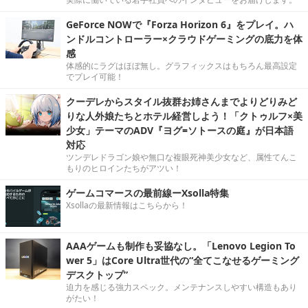
GeForce NOWで『Forza Horizon 6』をプレイ。ハ
ンドルコントローラー×クラウドゲーミングの底力を体
感
体感的にラグはほぼ無し。グラフィックスはもちろん最高設定
でプレイ可能！
クーデレからスタイル抜群お姉さんまでよりどりみど
りな人外娘たちとホテル経営しよう！「クトゥルフ×美
少女」テーマのADV『ヨグ=ソトースの庭』が日本語
対応
ツンデレドラゴン娘や無口な複眼死神美少女など、属性てんこ
もりのヒロインたちがアツい！
ゲームコマースの最前線ーXsolla特集
Xsollaの最新情報はこちらから！
AAAゲームも制作も妥協なし。「Lenovo Legion To
wer 5」はCore Ultra世代の“全てこなせるゲーミング
デスクトップ”
迫力を感じる強力スペック。メンテナンスしやすい構造もあり
がたい！