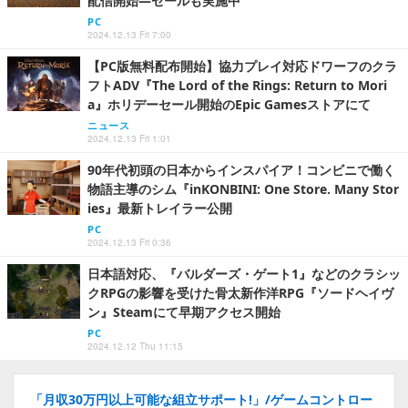
配信開始―セールも実施中
PC
2024.12.13 Fri 7:00
【PC版無料配布開始】協力プレイ対応ドワーフのクラ
フトADV『The Lord of the Rings: Return to Mori
a』ホリデーセール開始のEpic Gamesストアにて
ニュース
2024.12.13 Fri 1:01
90年代初頭の日本からインスパイア！コンビニで働く
物語主導のシム『inKONBINI: One Store. Many Stor
ies』最新トレイラー公開
PC
2024.12.13 Fri 0:36
日本語対応、『バルダーズ・ゲート1』などのクラシッ
クRPGの影響を受けた骨太新作洋RPG『ソードヘイヴ
ン』Steamにて早期アクセス開始
PC
2024.12.12 Thu 11:15
「月収30万円以上可能な組立サポート!」/ゲームコントロー