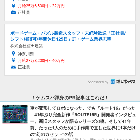
月給25万6,500円～32万円
正社員
ボードゲーム・パズル製造スタッフ・未経験歓迎「正社員/
シフト相談可/年間休日125日」IT・ゲーム業界志望
株式会社窪田建築
神奈川県
月給27万8,200円～40万円
正社員
Sponsored by
！ゲムスパ渾身のPR記事はこれだ！
車が変形してロボになった、でも『ルート16』だった
―41年ぶり完全新作『ROUTE16R』開発者インタビュ
ー。新旧スタッフが語るシリーズの魂。そして41年
前、たった1人のために手作業で直した世界に1本だけ
の“幻のカセット”の話
長い時を経て受け継がれる過去と、新たに生まれるものとは。