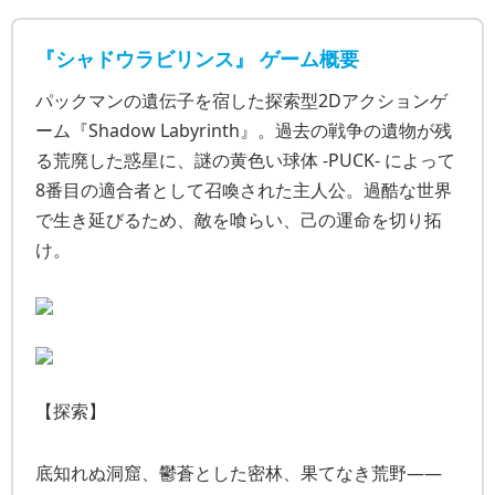
『シャドウラビリンス』 ゲーム概要
パックマンの遺伝子を宿した探索型2Dアクションゲ
ーム『Shadow Labyrinth』。過去の戦争の遺物が残
る荒廃した惑星に、謎の黄色い球体 -PUCK- によって
8番目の適合者として召喚された主人公。過酷な世界
で生き延びるため、敵を喰らい、己の運命を切り拓
け。
【探索】
底知れぬ洞窟、鬱蒼とした密林、果てなき荒野――