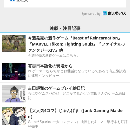
Sponsored by
連載・注目記事
今週発売の新作ゲーム『Beast of Reincarnation』
『MARVEL Tōkon: Fighting Souls』『ファイナルフ
ァンタジーXIV』他
今週発売の新作ゲームはこちら。
有志日本語化の現場から
PCゲーマーなら何かとお世話になっているであろう有志翻訳者
に連続インタビュー。
吉田輝和のゲームプレイ絵日記
もはやゲムスパの顔！どこかで見かけた吉田さんのゲーム絵日
記
【大人気4コマ】じゃんげま（Junk Gaming Maide
n）
Game*Sparkの一大コンテンツに成長した4コマ。単行本も好評
発売中！