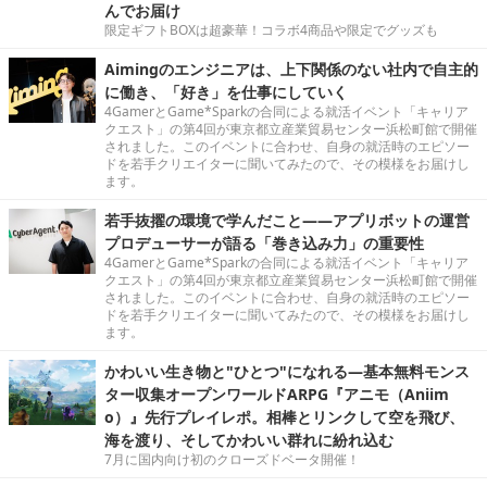
んでお届け
限定ギフトBOXは超豪華！コラボ4商品や限定でグッズも
Aimingのエンジニアは、上下関係のない社内で自主的
に働き、「好き」を仕事にしていく
4GamerとGame*Sparkの合同による就活イベント「キャリア
クエスト」の第4回が東京都立産業貿易センター浜松町館で開催
されました。このイベントに合わせ、自身の就活時のエピソー
ドを若手クリエイターに聞いてみたので、その模様をお届けし
ます。
若手抜擢の環境で学んだこと――アプリボットの運営
プロデューサーが語る「巻き込み力」の重要性
4GamerとGame*Sparkの合同による就活イベント「キャリア
クエスト」の第4回が東京都立産業貿易センター浜松町館で開催
されました。このイベントに合わせ、自身の就活時のエピソー
ドを若手クリエイターに聞いてみたので、その模様をお届けし
ます。
かわいい生き物と"ひとつ"になれる―基本無料モンス
ター収集オープンワールドARPG『アニモ（Aniim
o）』先行プレイレポ。相棒とリンクして空を飛び、
海を渡り、そしてかわいい群れに紛れ込む
7月に国内向け初のクローズドベータ開催！