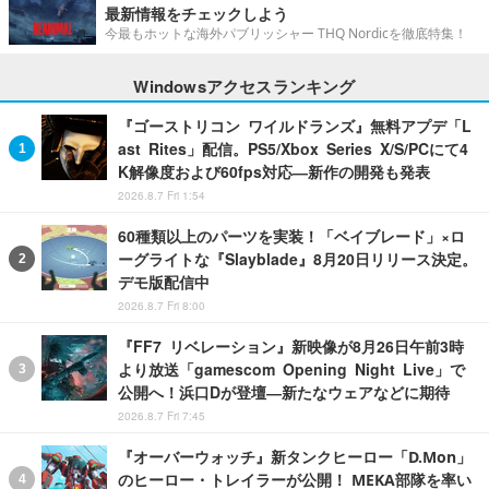
最新情報をチェックしよう
今最もホットな海外パブリッシャー THQ Nordicを徹底特集！
Windowsアクセスランキング
『ゴーストリコン ワイルドランズ』無料アプデ「L
ast Rites」配信。PS5/Xbox Series X/S/PCにて4
K解像度および60fps対応―新作の開発も発表
2026.8.7 Fri 1:54
60種類以上のパーツを実装！「ベイブレード」×ロ
ーグライトな『Slayblade』8月20日リリース決定。
デモ版配信中
2026.8.7 Fri 8:00
『FF7 リベレーション』新映像が8月26日午前3時
より放送「gamescom Opening Night Live」で
公開へ！浜口Dが登壇―新たなウェアなどに期待
2026.8.7 Fri 7:45
『オーバーウォッチ』新タンクヒーロー「D.Mon」
のヒーロー・トレイラーが公開！ MEKA部隊を率い