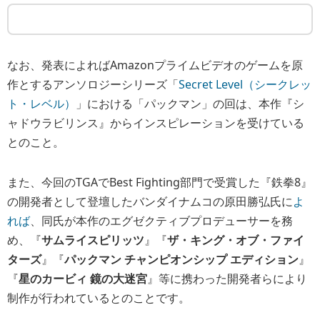
なお、発表によればAmazonプライムビデオのゲームを原
作とするアンソロジーシリーズ「
Secret Level（シークレッ
ト・レベル）
」における「パックマン」の回は、本作『シ
ャドウラビリンス』からインスピレーションを受けている
とのこと。
また、今回のTGAでBest Fighting部門で受賞した『鉄拳8』
の開発者として登壇したバンダイナムコの原田勝弘氏に
よ
れば
、同氏が本作のエグゼクティブプロデューサーを務
め、『
サムライスピリッツ
』『
ザ・キング・オブ・ファイ
ターズ
』『
パックマン チャンピオンシップ エディション
』
『
星のカービィ 鏡の大迷宮
』等に携わった開発者らにより
制作が行われているとのことです。