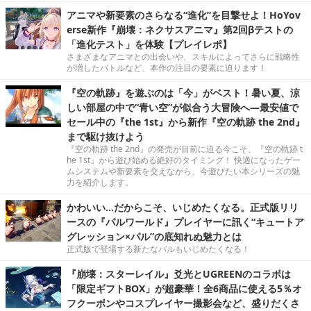
アニマや新要素のさらなる“進化”を目撃せよ！HoYov
erse新作『崩壊：ネクサスアニマ』第2回βテストの
「進化テスト」を体験【プレイレポ】
さまざまなアニマとの出会いや、スキルによってさらに戦略性
が増したバトルなど、本作の注目の要素に迫ります！
『空の軌跡』を遊ぶのは「今」がベスト！暑い夏、涼
しい部屋の中で“青い空”が似合う大冒険へ―最安値で
セール中の『the 1st』から新作『空の軌跡 the 2nd』
まで駆け抜けよう
『空の軌跡 the 2nd』の発売が目前に迫る今こそ、『空の軌跡 t
he 1st』から遊び始める絶好のタイミング！ 快適になったゲー
ムシステムや新要素を交えながら、今遊びたい本シリーズの魅
力を紹介します。
かわいい…だからこそ、いじめたくなる。正式版リリ
ースの『パルワールド』プレイヤーに訊く“キュートア
グレッション×パル”の底知れぬ魅力とは
正式版で登場する新たなパルもいじめたくなる！
『崩壊：スターレイル』爻光とUGREENのコラボは
「限定ギフトBOX」が超豪華！全6商品に使える5％オ
フクーポンやコスプレイヤー撮影会など、盛りだくさ