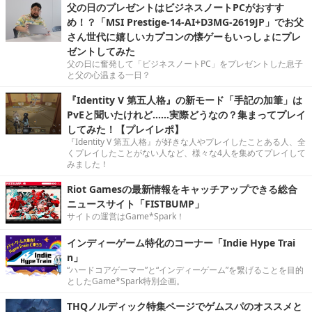
父の日のプレゼントはビジネスノートPCがおすす
め！？「MSI Prestige-14-AI+D3MG-2619JP」でお父
さん世代に嬉しいカプコンの懐ゲーもいっしょにプレ
ゼントしてみた
父の日に奮発して「ビジネスノートPC」をプレゼントした息子
と父の心温まる一日？
『Identity V 第五人格』の新モード「手記の加筆」は
PvEと聞いたけれど……実際どうなの？集まってプレイ
してみた！【プレイレポ】
『Identity V 第五人格』が好きな人やプレイしたことある人、全
くプレイしたことがない人など、様々な4人を集めてプレイして
みました！
Riot Gamesの最新情報をキャッチアップできる総合
ニュースサイト「FISTBUMP」
サイトの運営はGame*Spark！
インディーゲーム特化のコーナー「Indie Hype Trai
n」
“ハードコアゲーマー”と“インディーゲーム”を繋げることを目的
としたGame*Spark特別企画。
THQノルディック特集ページでゲムスパのオススメと