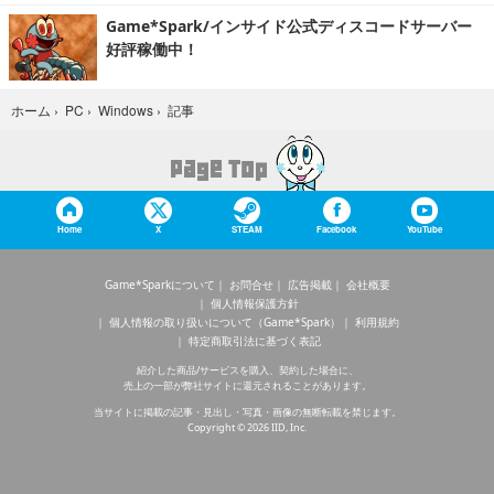
Game*Spark/インサイド公式ディスコードサーバー
好評稼働中！
記事
ホーム
›
PC
›
Windows
›
Home
X
STEAM
Facebook
YouTube
Game*Sparkについて
お問合せ
広告掲載
会社概要
個人情報保護方針
個人情報の取り扱いについて（Game*Spark）
利用規約
特定商取引法に基づく表記
紹介した商品/サービスを購入、契約した場合に、
売上の一部が弊社サイトに還元されることがあります。
当サイトに掲載の記事・見出し・写真・画像の無断転載を禁じます。
Copyright © 2026 IID, Inc.