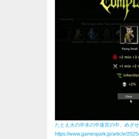
たとえ火の中水の中迷宮の中、めざ
https://www.gamespark.jp/article/202