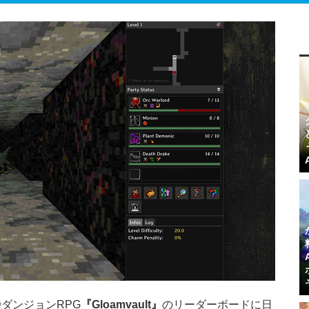
3DダンジョンRPG
『Gloamvault』
のリーダーボードに日