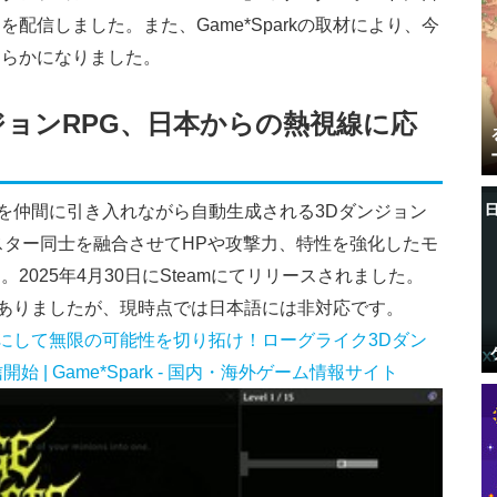
配信しました。また、Game*Sparkの取材により、今
明らかになりました。
ジョンRPG、日本からの熱視線に応
ーを仲間に引き入れながら自動生成される3Dダンジョン
スター同士を融合させてHPや攻撃力、特性を強化したモ
025年4月30日にSteamにてリリースされました。
反響がありましたが、現時点では日本語には非対応です。
間にして無限の可能性を切り拓け！ローグライク3Dダン
信開始 | Game*Spark - 国内・海外ゲーム情報サイト