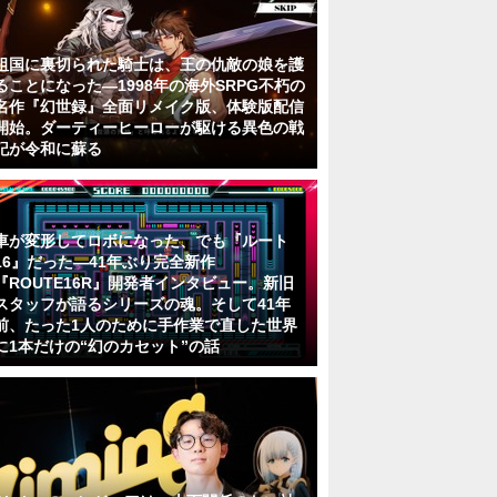
祖国に裏切られた騎士は、王の仇敵の娘を護
ることになった―1998年の海外SRPG不朽の
名作『幻世録』全面リメイク版、体験版配信
開始。ダーティーヒーローが駆ける異色の戦
記が令和に蘇る
車が変形してロボになった、でも『ルート
16』だった―41年ぶり完全新作
『ROUTE16R』開発者インタビュー。新旧
スタッフが語るシリーズの魂。そして41年
前、たった1人のために手作業で直した世界
に1本だけの“幻のカセット”の話