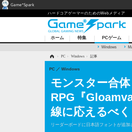
Game*Spark
ハードコアゲーマーのためのWebメディア
ホーム
特集
PCゲーム
Windows
M
ホーム
›
PC
›
Windows
›
記事
PC
Windows
モンスター合体
RPG『Gloam
線に応えるべく
リーダーボードに日本語フォントが追加