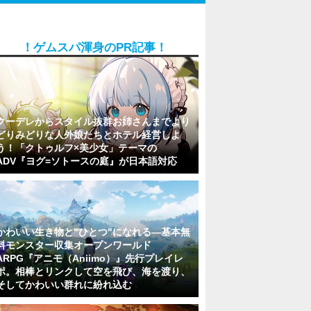
！ゲムスパ渾身のPR記事！
クーデレからスタイル抜群お姉さんまでより
どりみどりな人外娘たちとホテル経営しよ
う！「クトゥルフ×美少女」テーマの
ADV『ヨグ=ソトースの庭』が日本語対応
かわいい生き物と"ひとつ"になれる―基本無
料モンスター収集オープンワールド
ARPG『アニモ（Aniimo）』先行プレイレ
ポ。相棒とリンクして空を飛び、海を渡り、
そしてかわいい群れに紛れ込む