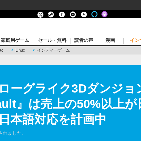
家庭用ゲーム
セール・無料
読者の声
漫画
イン
ac
Linux
インディーゲーム
ローグライク3Dダンジョ
vault』は売上の50%以
日本語対応を計画中
されました。