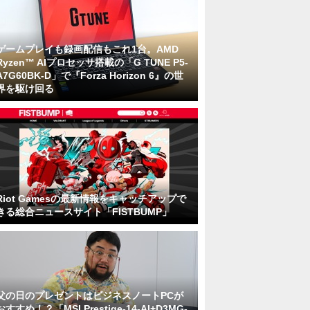
ゲームプレイも録画配信もこれ1台。AMD
Ryzen™ AIプロセッサ搭載の「G TUNE P5-
A7G60BK-D」で『Forza Horizon 6』の世
界を駆け回る
Riot Gamesの最新情報をキャッチアップで
きる総合ニュースサイト「FISTBUMP」
父の日のプレゼントはビジネスノートPCが
おすすめ！？「MSI Prestige-14-AI+D3MG-