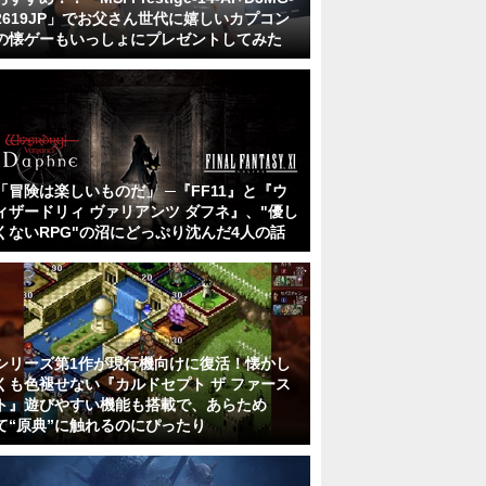
2619JP」でお父さん世代に嬉しいカプコン
の懐ゲーもいっしょにプレゼントしてみた
「冒険は楽しいものだ」 ─『FF11』と『ウ
ィザードリィ ヴァリアンツ ダフネ』、"優し
くないRPG"の沼にどっぷり沈んだ4人の話
シリーズ第1作が現行機向けに復活！懐かし
くも色褪せない『カルドセプト ザ ファース
ト』遊びやすい機能も搭載で、あらため
て“原典”に触れるのにぴったり