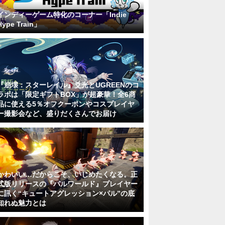
インディーゲーム特化のコーナー「Indie
Hype Train」
『崩壊：スターレイル』爻光とUGREENのコ
ラボは「限定ギフトBOX」が超豪華！全6商
品に使える5％オフクーポンやコスプレイヤ
ー撮影会など、盛りだくさんでお届け
かわいい…だからこそ、いじめたくなる。正
式版リリースの『パルワールド』プレイヤー
に訊く“キュートアグレッション×パル”の底
知れぬ魅力とは