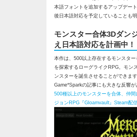
本語フォントを追加するアップデートを
後日本語対応を予定していることも
モンスター合体3Dダン
え日本語対応を計画中！
本作は、500以上存在するモンスタ
を探索するローグライクRPG。モン
ンスターを誕生させることができます。2
Game*Sparkの記事にも大きな
500種以上のモンスターを合体、仲
ジョンRPG『Gloamvault』Steam配