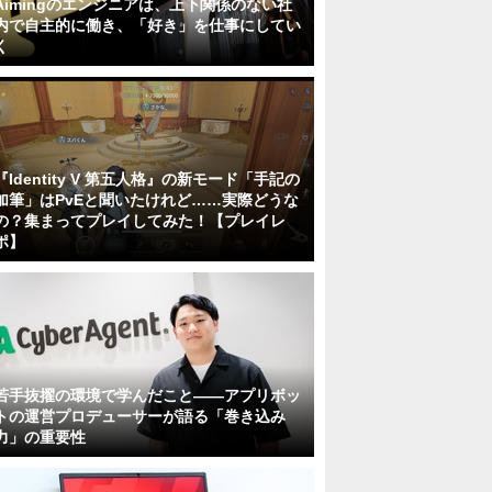
Aimingのエンジニアは、上下関係のない社
内で自主的に働き、「好き」を仕事にしてい
く
『Identity V 第五人格』の新モード「手記の
加筆」はPvEと聞いたけれど……実際どうな
の？集まってプレイしてみた！【プレイレ
ポ】
若手抜擢の環境で学んだこと――アプリボッ
トの運営プロデューサーが語る「巻き込み
力」の重要性