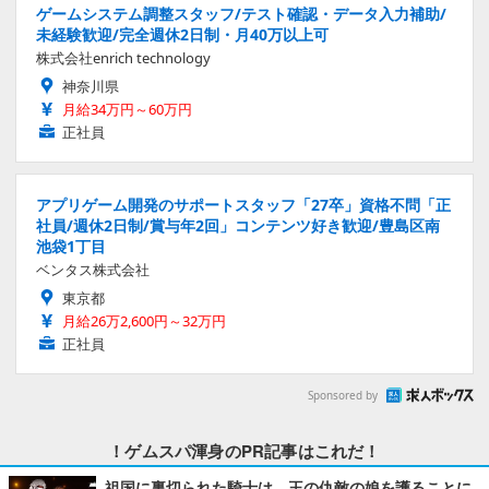
ゲームシステム調整スタッフ/テスト確認・データ入力補助/
未経験歓迎/完全週休2日制・月40万以上可
株式会社enrich technology
神奈川県
月給34万円～60万円
正社員
アプリゲーム開発のサポートスタッフ「27卒」資格不問「正
社員/週休2日制/賞与年2回」コンテンツ好き歓迎/豊島区南
池袋1丁目
ベンタス株式会社
東京都
月給26万2,600円～32万円
正社員
Sponsored by
！ゲムスパ渾身のPR記事はこれだ！
祖国に裏切られた騎士は、王の仇敵の娘を護ることに