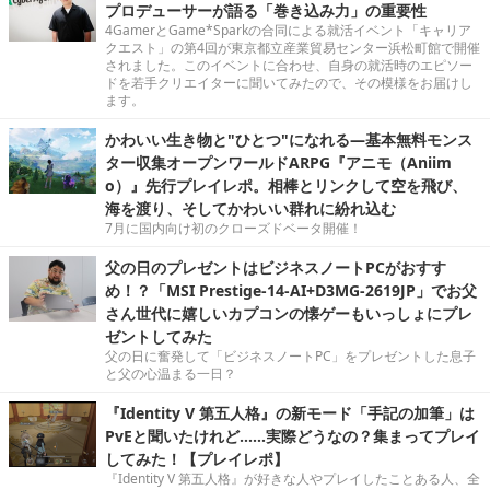
プロデューサーが語る「巻き込み力」の重要性
4GamerとGame*Sparkの合同による就活イベント「キャリア
クエスト」の第4回が東京都立産業貿易センター浜松町館で開催
されました。このイベントに合わせ、自身の就活時のエピソー
ドを若手クリエイターに聞いてみたので、その模様をお届けし
ます。
かわいい生き物と"ひとつ"になれる―基本無料モンス
ター収集オープンワールドARPG『アニモ（Aniim
o）』先行プレイレポ。相棒とリンクして空を飛び、
海を渡り、そしてかわいい群れに紛れ込む
7月に国内向け初のクローズドベータ開催！
父の日のプレゼントはビジネスノートPCがおすす
め！？「MSI Prestige-14-AI+D3MG-2619JP」でお父
さん世代に嬉しいカプコンの懐ゲーもいっしょにプレ
ゼントしてみた
父の日に奮発して「ビジネスノートPC」をプレゼントした息子
と父の心温まる一日？
『Identity V 第五人格』の新モード「手記の加筆」は
PvEと聞いたけれど……実際どうなの？集まってプレイ
してみた！【プレイレポ】
『Identity V 第五人格』が好きな人やプレイしたことある人、全