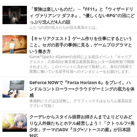
「冒険は楽しいものだ」 ─『FF11』と『ウィザードリ
ィ ヴァリアンツ ダフネ』、"優しくないRPG"の沼にど
っぷり沈んだ4人の話
ふたつの沼の住人たちが語る奥深さとは。
【キャリアクエスト】ゲーム作りを仕事にするという
こと。セガの若手の事例に見る，ゲームプログラマと
いう働き方
Game*Sparkと4Gamerの合同による就活イベント「キャリア
クエスト」の第4回が東京都立産業貿易センター浜松町館で開催
されました。このイベントに合わせて取材した、各社の現場で
実際に働いている若手社員へのインタビューをお届けします。
GeForce NOWで『Forza Horizon 6』をプレイ。ハ
ンドルコントローラー×クラウドゲーミングの底力を体
感
体感的にラグはほぼ無し。グラフィックスはもちろん最高設定
でプレイ可能！
クーデレからスタイル抜群お姉さんまでよりどりみど
りな人外娘たちとホテル経営しよう！「クトゥルフ×美
少女」テーマのADV『ヨグ=ソトースの庭』が日本語
対応