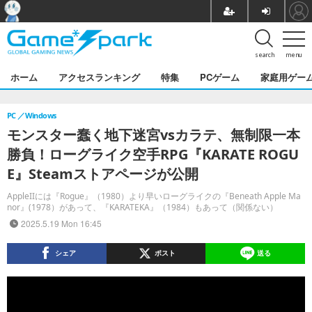
search
menu
ホーム
アクセスランキング
特集
PCゲーム
家庭用ゲー
PC
Windows
モンスター蠢く地下迷宮vsカラテ、無制限一本
勝負！ローグライク空手RPG『KARATE ROGU
E』Steamストアページが公開
AppleIIには『Rogue』（1980）より早いローグライクの『Beneath Apple Ma
nor』(1978）があって、『KARATEKA』（1984）もあって（関係ない）
2025.5.19 Mon 16:45
シェア
ポスト
送る