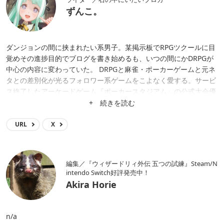
ずんこ。
ダンジョンの間に挟まれたい系男子。某掲示板でRPGツクールに目
覚めその進捗目的でブログを書き始めるも、いつの間にかDRPGが
中心の内容に変わっていた。 DRPGと麻雀・ポーカーゲームと元ネ
タとの差別化が光るフォロワー系ゲームをこよなく愛する。サービ
ス終了したアーケードゲーム『ポーカースタジアム』の公式大会優
勝という凄いんだか凄くないんだかわからない肩書きも持つ。
+ 続きを読む
URL
X
編集／『ウィザードリィ外伝 五つの試練』Steam/N
intendo Switch好評発売中！
Akira Horie
n/a