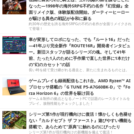
なった―1998年の海外SRPG不朽の名作『幻世録』全
面リメイク版、体験版配信開始。ダーティーヒーロー
が駆ける異色の戦記が令和に蘇る
約30年の歴史を誇る海外SRPGの不朽の名作が全面リメイクされ
て登場！
車が変形してロボになった、でも『ルート16』だった
―41年ぶり完全新作『ROUTE16R』開発者インタビュ
ー。新旧スタッフが語るシリーズの魂。そして41年
前、たった1人のために手作業で直した世界に1本だけ
の“幻のカセット”の話
長い時を経て受け継がれる過去と、新たに生まれるものとは。
ゲームプレイも録画配信もこれ1台。AMD Ryzen™ AI
プロセッサ搭載の「G TUNE P5-A7G60BK-D」で『Fo
rza Horizon 6』の世界を駆け回る
ゲーム＆制作の拠点となるノートPCで話題のレースタイトルを
プレイ。放熱性能もチェックしました！
シリーズ第1作が現行機向けに復活！懐かしくも色褪せ
ない『カルドセプト ザ ファースト』遊びやすい機能も
搭載で、あらためて“原典”に触れるのにぴったり
シリーズ第1作が現行機向けの新機能を備えて復活！