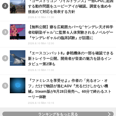
『ゴーストリコン ワイルドランズ』一部CPUに起因
する動作問題をユービーアイが確認。調査を進め今
後改めて対応を発表する方針
2026.8.10 Mon 11:30
【無料公開】癖を広範囲カバーな“ヤンデレ天才科学
者幼馴染ギャル”に監禁＆人体実験されるノベルゲー
『ヤンデレギャルの臨床試験』が話題に
2026.8.10 Mon 12:00
『エースコンバット8』参戦機体の一部を確認できる
新トレイラー公開。開発者が音楽の魅力を語るイン
タビュー第2弾も
2026.8.10 Mon 11:00
『ファミレスを享受せよ』作者の「光るオン・オ
フ」だけで物語が進むADV『光るだけしかない機
械』Steam版が8月28日発売へ。60分で終わるスト
ーリー体験
2026.8.10 Mon 10:15
ランキングをもっと見る