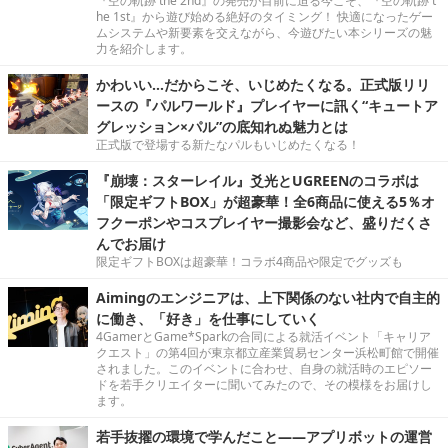
『空の軌跡 the 2nd』の発売が目前に迫る今こそ、『空の軌跡 t
he 1st』から遊び始める絶好のタイミング！ 快適になったゲー
ムシステムや新要素を交えながら、今遊びたい本シリーズの魅
力を紹介します。
かわいい…だからこそ、いじめたくなる。正式版リリ
ースの『パルワールド』プレイヤーに訊く“キュートア
グレッション×パル”の底知れぬ魅力とは
正式版で登場する新たなパルもいじめたくなる！
『崩壊：スターレイル』爻光とUGREENのコラボは
「限定ギフトBOX」が超豪華！全6商品に使える5％オ
フクーポンやコスプレイヤー撮影会など、盛りだくさ
んでお届け
限定ギフトBOXは超豪華！コラボ4商品や限定でグッズも
Aimingのエンジニアは、上下関係のない社内で自主的
に働き、「好き」を仕事にしていく
4GamerとGame*Sparkの合同による就活イベント「キャリア
クエスト」の第4回が東京都立産業貿易センター浜松町館で開催
されました。このイベントに合わせ、自身の就活時のエピソー
ドを若手クリエイターに聞いてみたので、その模様をお届けし
ます。
若手抜擢の環境で学んだこと――アプリボットの運営