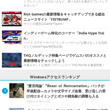
くプレイしたことがない人など、様々な4人を集めてプレイして
みました！
Riot Gamesの最新情報をキャッチアップできる総合
ニュースサイト「FISTBUMP」
サイトの運営はGame*Spark！
インディーゲーム特化のコーナー「Indie Hype Trai
n」
“ハードコアゲーマー”と“インディーゲーム”を繋げることを目的
としたGame*Spark特別企画。
THQノルディック特集ページでゲムスパのオススメと
最新情報をチェックしよう
今最もホットな海外パブリッシャー THQ Nordicを徹底特集！
Windowsアクセスランキング
“賛否両論”『Beast of Reincarnation』パッチが
早速配信―カメラや文字サイズ改善、受け流しの受
け付けタイミングとボスや雑魚敵の調整も入る
2026.8.10 Mon 8:52