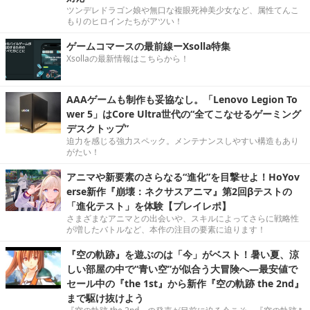
ツンデレドラゴン娘や無口な複眼死神美少女など、属性てんこ
もりのヒロインたちがアツい！
ゲームコマースの最前線ーXsolla特集
Xsollaの最新情報はこちらから！
AAAゲームも制作も妥協なし。「Lenovo Legion To
wer 5」はCore Ultra世代の“全てこなせるゲーミング
デスクトップ”
迫力を感じる強力スペック。メンテナンスしやすい構造もあり
がたい！
アニマや新要素のさらなる“進化”を目撃せよ！HoYov
erse新作『崩壊：ネクサスアニマ』第2回βテストの
「進化テスト」を体験【プレイレポ】
さまざまなアニマとの出会いや、スキルによってさらに戦略性
が増したバトルなど、本作の注目の要素に迫ります！
『空の軌跡』を遊ぶのは「今」がベスト！暑い夏、涼
しい部屋の中で“青い空”が似合う大冒険へ―最安値で
セール中の『the 1st』から新作『空の軌跡 the 2nd』
まで駆け抜けよう