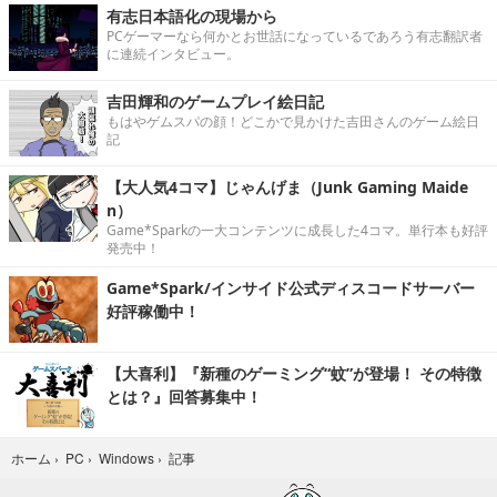
有志日本語化の現場から
PCゲーマーなら何かとお世話になっているであろう有志翻訳者
に連続インタビュー。
吉田輝和のゲームプレイ絵日記
もはやゲムスパの顔！どこかで見かけた吉田さんのゲーム絵日
記
【大人気4コマ】じゃんげま（Junk Gaming Maide
n）
Game*Sparkの一大コンテンツに成長した4コマ。単行本も好評
発売中！
Game*Spark/インサイド公式ディスコードサーバー
好評稼働中！
【大喜利】『新種のゲーミング“蚊”が登場！ その特徴
とは？』回答募集中！
記事
ホーム
›
PC
›
Windows
›