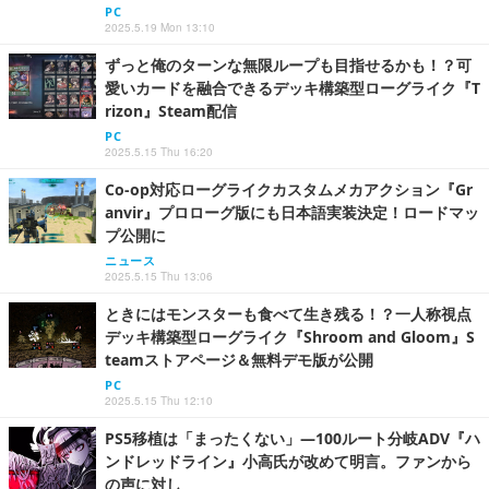
PC
2025.5.19 Mon 13:10
ずっと俺のターンな無限ループも目指せるかも！？可
愛いカードを融合できるデッキ構築型ローグライク『T
rizon』Steam配信
PC
2025.5.15 Thu 16:20
Co-op対応ローグライクカスタムメカアクション『Gr
anvir』プロローグ版にも日本語実装決定！ロードマッ
プ公開に
ニュース
2025.5.15 Thu 13:06
ときにはモンスターも食べて生き残る！？一人称視点
デッキ構築型ローグライク『Shroom and Gloom』S
teamストアページ＆無料デモ版が公開
PC
2025.5.15 Thu 12:10
PS5移植は「まったくない」―100ルート分岐ADV『ハ
ンドレッドライン』小高氏が改めて明言。ファンから
の声に対し