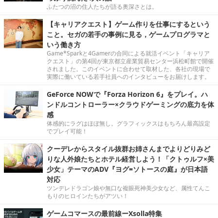
ふたつの沼の住人たちが語る奥深さとは。
【キャリアクエスト】ゲーム作りを仕事にするという
こと。セガの若手の事例に見る，ゲームプログラマと
いう働き方
Game*Sparkと4Gamerの合同による就活イベント「キャリア
クエスト」の第4回が東京都立産業貿易センター浜松町館で開催
されました。このイベントに合わせて取材した、各社の現場で
実際に働いている若手社員へのインタビューをお届けします。
GeForce NOWで『Forza Horizon 6』をプレイ。ハ
ンドルコントローラー×クラウドゲーミングの底力を体
感
体感的にラグはほぼ無し。グラフィックスはもちろん最高設定
でプレイ可能！
クーデレからスタイル抜群お姉さんまでよりどりみど
りな人外娘たちとホテル経営しよう！「クトゥルフ×美
少女」テーマのADV『ヨグ=ソトースの庭』が日本語
対応
ツンデレドラゴン娘や無口な複眼死神美少女など、属性てんこ
もりのヒロインたちがアツい！
ゲームコマースの最前線ーXsolla特集