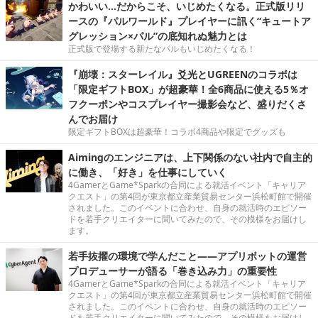
かわいい…だからこそ、いじめたくなる。正式版リリ
ースの『パルワールド』プレイヤーに訊く“キュートア
グレッション×パル”の底知れぬ魅力とは
正式版で登場する新たなパルもいじめたくなる！
『崩壊：スターレイル』爻光とUGREENのコラボは
「限定ギフトBOX」が超豪華！全6商品に使える5％オ
フクーポンやコスプレイヤー撮影会など、盛りだくさ
んでお届け
限定ギフトBOXは超豪華！コラボ4商品や限定でグッズも
Aimingのエンジニアは、上下関係のない社内で自主的
に働き、「好き」を仕事にしていく
4GamerとGame*Sparkの合同による就活イベント「キャリア
クエスト」の第4回が東京都立産業貿易センター浜松町館で開催
されました。このイベントに合わせ、自身の就活時のエピソー
ドを若手クリエイターに聞いてみたので、その模様をお届けし
ます。
若手抜擢の環境で学んだこと――アプリボットの運営
プロデューサーが語る「巻き込み力」の重要性
4GamerとGame*Sparkの合同による就活イベント「キャリア
クエスト」の第4回が東京都立産業貿易センター浜松町館で開催
されました。このイベントに合わせ、自身の就活時のエピソー
ドを若手クリエイターに聞いてみたので、その模様をお届けし