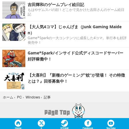
吉田輝和のゲームプレイ絵日記
もはやゲムスパの顔！どこかで見かけた吉田さんのゲーム絵日
記
【大人気4コマ】じゃんげま（Junk Gaming Maide
n）
Game*Sparkの一大コンテンツに成長した4コマ。単行本も好評
発売中！
Game*Spark/インサイド公式ディスコードサーバー
好評稼働中！
【大喜利】『新種のゲーミング“蚊”が登場！ その特徴
とは？』回答募集中！
記事
ホーム
›
PC
›
Windows
›
Home
X
STEAM
Facebook
YouTube