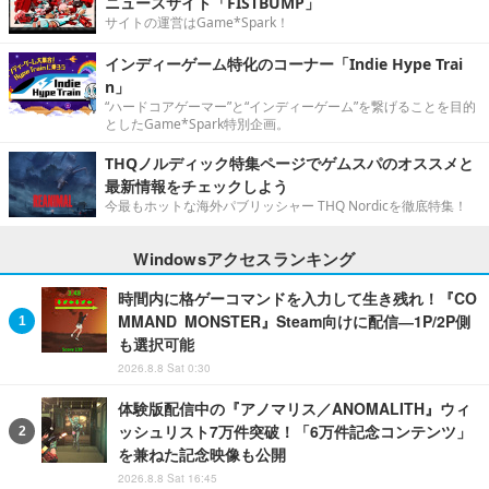
ニュースサイト「FISTBUMP」
サイトの運営はGame*Spark！
インディーゲーム特化のコーナー「Indie Hype Trai
n」
“ハードコアゲーマー”と“インディーゲーム”を繋げることを目的
としたGame*Spark特別企画。
THQノルディック特集ページでゲムスパのオススメと
最新情報をチェックしよう
今最もホットな海外パブリッシャー THQ Nordicを徹底特集！
Windowsアクセスランキング
時間内に格ゲーコマンドを入力して生き残れ！『CO
MMAND MONSTER』Steam向けに配信―1P/2P側
も選択可能
2026.8.8 Sat 0:30
体験版配信中の『アノマリス／ANOMALITH』ウィ
ッシュリスト7万件突破！「6万件記念コンテンツ」
を兼ねた記念映像も公開
2026.8.8 Sat 16:45