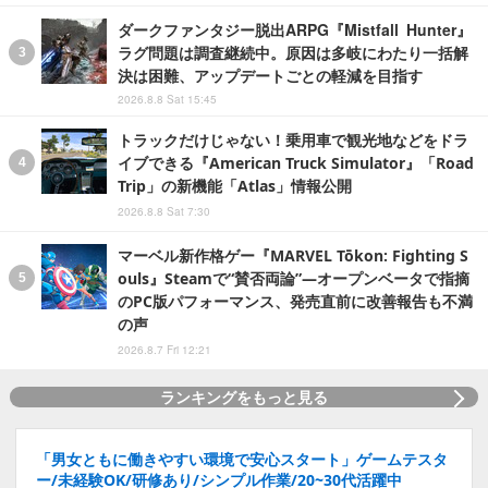
ダークファンタジー脱出ARPG『Mistfall Hunter』
ラグ問題は調査継続中。原因は多岐にわたり一括解
決は困難、アップデートごとの軽減を目指す
2026.8.8 Sat 15:45
トラックだけじゃない！乗用車で観光地などをドラ
イブできる『American Truck Simulator』「Road
Trip」の新機能「Atlas」情報公開
2026.8.8 Sat 7:30
マーベル新作格ゲー『MARVEL Tōkon: Fighting S
ouls』Steamで“賛否両論”―オープンベータで指摘
のPC版パフォーマンス、発売直前に改善報告も不満
の声
2026.8.7 Fri 12:21
ランキングをもっと見る
「男女ともに働きやすい環境で安心スタート」ゲームテスタ
ー/未経験OK/研修あり/シンプル作業/20~30代活躍中