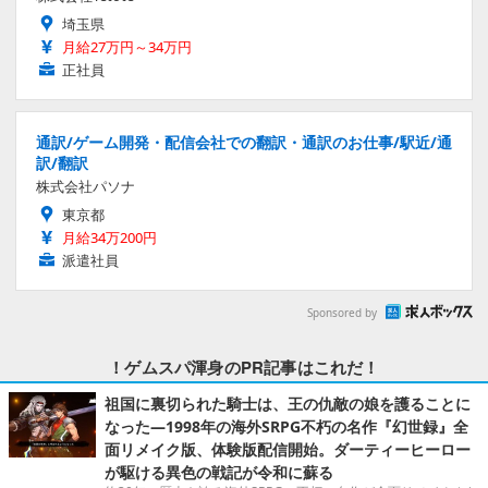
埼玉県
月給27万円～34万円
正社員
通訳/ゲーム開発・配信会社での翻訳・通訳のお仕事/駅近/通
訳/翻訳
株式会社パソナ
東京都
月給34万200円
派遣社員
Sponsored by
！ゲムスパ渾身のPR記事はこれだ！
祖国に裏切られた騎士は、王の仇敵の娘を護ることに
なった―1998年の海外SRPG不朽の名作『幻世録』全
面リメイク版、体験版配信開始。ダーティーヒーロー
が駆ける異色の戦記が令和に蘇る