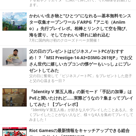
ます。
かわいい生き物と"ひとつ"になれる―基本無料モンス
ター収集オープンワールドARPG『アニモ（Aniim
o）』先行プレイレポ。相棒とリンクして空を飛び、
海を渡り、そしてかわいい群れに紛れ込む
7月に国内向け初のクローズドベータ開催！
父の日のプレゼントはビジネスノートPCがおすす
め！？「MSI Prestige-14-AI+D3MG-2619JP」でお父
さん世代に嬉しいカプコンの懐ゲーもいっしょにプレ
ゼントしてみた
父の日に奮発して「ビジネスノートPC」をプレゼントした息子
と父の心温まる一日？
『Identity V 第五人格』の新モード「手記の加筆」は
PvEと聞いたけれど……実際どうなの？集まってプレイ
してみた！【プレイレポ】
『Identity V 第五人格』が好きな人やプレイしたことある人、全
くプレイしたことがない人など、様々な4人を集めてプレイして
みました！
Riot Gamesの最新情報をキャッチアップできる総合