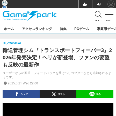
search
menu
ホーム
アクセスランキング
特集
PCゲーム
家庭用ゲー
PC
Windows
輸送管理シム『トランスポートフィーバー3』2
026年発売決定！ヘリが新登場、ファンの要望
も反映の最新作
ユーザーからの要望・フィードバックを受けヘリコプターなども追加されるよ
うです。
2025.5.21 Wed 22:00
シェア
ポスト
送る