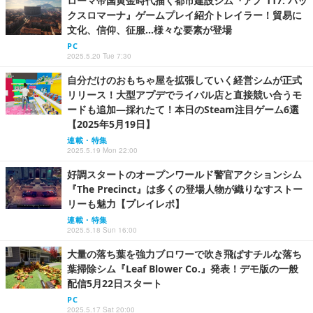
ローマ帝国黄金時代描く都市建設シム『アノ 117: パッ
クスロマーナ』ゲームプレイ紹介トレイラー！貿易に
文化、信仰、征服...様々な要素が登場
PC
2025.5.20 Tue 7:30
自分だけのおもちゃ屋を拡張していく経営シムが正式
リリース！大型アプデでライバル店と直接競い合うモ
ードも追加―採れたて！本日のSteam注目ゲーム6選
【2025年5月19日】
連載・特集
2025.5.19 Mon 22:00
好調スタートのオープンワールド警官アクションシム
『The Precinct』は多くの登場人物が織りなすストー
リーも魅力【プレイレポ】
連載・特集
2025.5.18 Sun 16:00
大量の落ち葉を強力ブロワーで吹き飛ばすチルな落ち
葉掃除シム『Leaf Blower Co.』発表！デモ版の一般
配信5月22日スタート
PC
2025.5.17 Sat 20:00