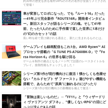
約30年の歴史を誇る海外SRPGの不朽の名作が全面リメイクされ
て登場！
車が変形してロボになった、でも『ルート16』だった
―41年ぶり完全新作『ROUTE16R』開発者インタビュ
ー。新旧スタッフが語るシリーズの魂。そして41年
前、たった1人のために手作業で直した世界に1本だけ
の“幻のカセット”の話
長い時を経て受け継がれる過去と、新たに生まれるものとは。
ゲームプレイも録画配信もこれ1台。AMD Ryzen™ AI
プロセッサ搭載の「G TUNE P5-A7G60BK-D」で『Fo
rza Horizon 6』の世界を駆け回る
ゲーム＆制作の拠点となるノートPCで話題のレースタイトルを
プレイ。放熱性能もチェックしました！
シリーズ第1作が現行機向けに復活！懐かしくも色褪せ
ない『カルドセプト ザ ファースト』遊びやすい機能も
搭載で、あらためて“原典”に触れるのにぴったり
シリーズ第1作が現行機向けの新機能を備えて復活！
「冒険は楽しいものだ」 ─『FF11』と『ウィザードリ
ィ ヴァリアンツ ダフネ』、"優しくないRPG"の沼にど
っぷり沈んだ4人の話