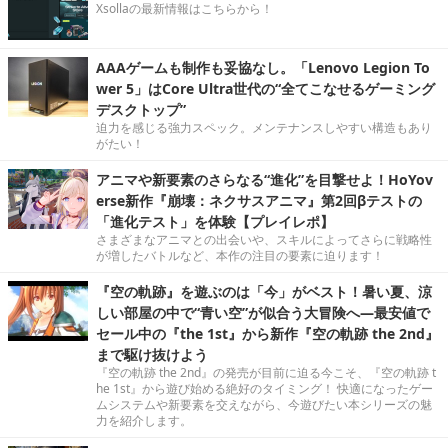
Xsollaの最新情報はこちらから！
AAAゲームも制作も妥協なし。「Lenovo Legion To
wer 5」はCore Ultra世代の“全てこなせるゲーミング
デスクトップ”
迫力を感じる強力スペック。メンテナンスしやすい構造もあり
がたい！
アニマや新要素のさらなる“進化”を目撃せよ！HoYov
erse新作『崩壊：ネクサスアニマ』第2回βテストの
「進化テスト」を体験【プレイレポ】
さまざまなアニマとの出会いや、スキルによってさらに戦略性
が増したバトルなど、本作の注目の要素に迫ります！
『空の軌跡』を遊ぶのは「今」がベスト！暑い夏、涼
しい部屋の中で“青い空”が似合う大冒険へ―最安値で
セール中の『the 1st』から新作『空の軌跡 the 2nd』
まで駆け抜けよう
『空の軌跡 the 2nd』の発売が目前に迫る今こそ、『空の軌跡 t
he 1st』から遊び始める絶好のタイミング！ 快適になったゲー
ムシステムや新要素を交えながら、今遊びたい本シリーズの魅
力を紹介します。