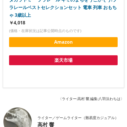
ラレールベストセレクションセット 電車 列車 おもち
ゃ 3歳以上
￥4,018
(価格・在庫状況は記事公開時点のものです)
Amazon
楽天市場
《
ライター:高村 響
,
編集:八羽汰わちは
》
ライター／ゲームライター（難易度カジュアル）
高村 響