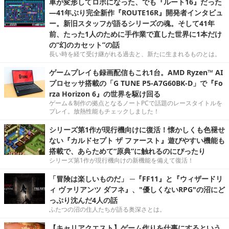
車が変形してロボになった、でも『ルート16』だった
―41年ぶり完全新作『ROUTE16R』開発者インタビュ
ー。新旧スタッフが語るシリーズの魂。そして41年
前、たった1人のために手作業で直した世界に1本だけ
の“幻のカセット”の話
長い時を経て受け継がれる過去と、新たに生まれるものとは。
ゲームプレイも録画配信もこれ1台。AMD Ryzen™ AI
プロセッサ搭載の「G TUNE P5-A7G60BK-D」で『Fo
rza Horizon 6』の世界を駆け回る
ゲーム＆制作の拠点となるノートPCで話題のレースタイトルを
プレイ。放熱性能もチェックしました！
シリーズ第1作が現行機向けに復活！懐かしくも色褪せ
ない『カルドセプト ザ ファースト』遊びやすい機能も
搭載で、あらためて“原典”に触れるのにぴったり
シリーズ第1作が現行機向けの新機能を備えて復活！
「冒険は楽しいものだ」 ─『FF11』と『ウィザードリ
ィ ヴァリアンツ ダフネ』、"優しくないRPG"の沼にど
っぷり沈んだ4人の話
ふたつの沼の住人たちが語る奥深さとは。
【キャリアクエスト】ゲーム作りを仕事にするという