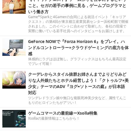
こと。セガの若手の事例に見る，ゲームプログラマと
いう働き方
Game*Sparkと4Gamerの合同による就活イベント「キャリア
クエスト」の第4回が東京都立産業貿易センター浜松町館で開催
されました。このイベントに合わせて取材した、各社の現場で
実際に働いている若手社員へのインタビューをお届けします。
GeForce NOWで『Forza Horizon 6』をプレイ。ハ
ンドルコントローラー×クラウドゲーミングの底力を体
感
体感的にラグはほぼ無し。グラフィックスはもちろん最高設定
でプレイ可能！
クーデレからスタイル抜群お姉さんまでよりどりみど
りな人外娘たちとホテル経営しよう！「クトゥルフ×美
少女」テーマのADV『ヨグ=ソトースの庭』が日本語
対応
ツンデレドラゴン娘や無口な複眼死神美少女など、属性てんこ
もりのヒロインたちがアツい！
ゲームコマースの最前線ーXsolla特集
Xsollaの最新情報はこちらから！