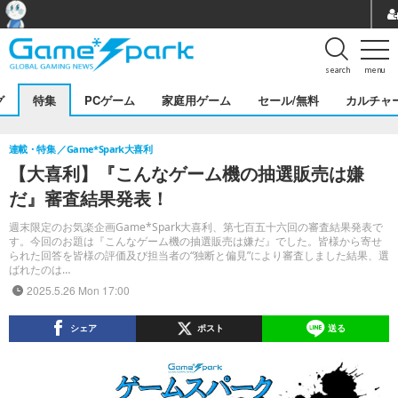
search
menu
グ
特集
PCゲーム
家庭用ゲーム
セール/無料
カルチャ
連載・特集
Game*Spark大喜利
【大喜利】『こんなゲーム機の抽選販売は嫌
だ』審査結果発表！
週末限定のお気楽企画Game*Spark大喜利、第七百五十六回の審査結果発表で
す。今回のお題は『こんなゲーム機の抽選販売は嫌だ』でした。皆様から寄せ
られた回答を皆様の評価及び担当者の“独断と偏見”により審査しました結果、選
ばれたのは…
2025.5.26 Mon 17:00
シェア
ポスト
送る