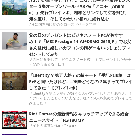
ター収集オープンワールドARPG『アニモ（Aniim
o）』先行プレイレポ。相棒とリンクして空を飛び、
海を渡り、そしてかわいい群れに紛れ込む
7月に国内向け初のクローズドベータ開催！
父の日のプレゼントはビジネスノートPCがおすす
め！？「MSI Prestige-14-AI+D3MG-2619JP」でお父
さん世代に嬉しいカプコンの懐ゲーもいっしょにプレ
ゼントしてみた
父の日に奮発して「ビジネスノートPC」をプレゼントした息子
と父の心温まる一日？
『Identity V 第五人格』の新モード「手記の加筆」は
PvEと聞いたけれど……実際どうなの？集まってプレイ
してみた！【プレイレポ】
『Identity V 第五人格』が好きな人やプレイしたことある人、全
くプレイしたことがない人など、様々な4人を集めてプレイして
みました！
Riot Gamesの最新情報をキャッチアップできる総合
ニュースサイト「FISTBUMP」
サイトの運営はGame*Spark！