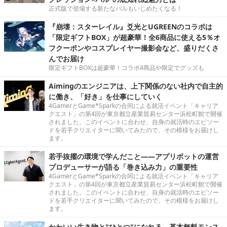
正式版で登場する新たなパルもいじめたくなる！
『崩壊：スターレイル』爻光とUGREENのコラボは
「限定ギフトBOX」が超豪華！全6商品に使える5％オ
フクーポンやコスプレイヤー撮影会など、盛りだくさ
んでお届け
限定ギフトBOXは超豪華！コラボ4商品や限定でグッズも
Aimingのエンジニアは、上下関係のない社内で自主的
に働き、「好き」を仕事にしていく
4GamerとGame*Sparkの合同による就活イベント「キャリア
クエスト」の第4回が東京都立産業貿易センター浜松町館で開催
されました。このイベントに合わせ、自身の就活時のエピソー
ドを若手クリエイターに聞いてみたので、その模様をお届けし
ます。
若手抜擢の環境で学んだこと――アプリボットの運営
プロデューサーが語る「巻き込み力」の重要性
4GamerとGame*Sparkの合同による就活イベント「キャリア
クエスト」の第4回が東京都立産業貿易センター浜松町館で開催
されました。このイベントに合わせ、自身の就活時のエピソー
ドを若手クリエイターに聞いてみたので、その模様をお届けし
ます。
かわいい生き物と"ひとつ"になれる―基本無料モンス