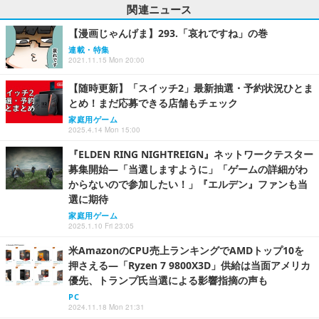
関連ニュース
【漫画じゃんげま】293.「哀れですね」の巻
連載・特集
2021.11.15 Mon 20:00
【随時更新】「スイッチ2」最新抽選・予約状況ひとま
とめ！まだ応募できる店舗もチェック
家庭用ゲーム
2025.4.14 Mon 15:00
『ELDEN RING NIGHTREIGN』ネットワークテスター
募集開始―「当選しますように」「ゲームの詳細がわ
からないので参加したい！」『エルデン』ファンも当
選に期待
家庭用ゲーム
2025.1.10 Fri 23:05
米AmazonのCPU売上ランキングでAMDトップ10を
押さえる―「Ryzen 7 9800X3D」供給は当面アメリカ
優先、トランプ氏当選による影響指摘の声も
PC
2024.11.18 Mon 21:31