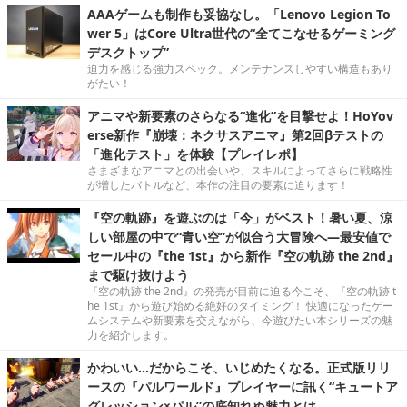
AAAゲームも制作も妥協なし。「Lenovo Legion To
wer 5」はCore Ultra世代の“全てこなせるゲーミング
デスクトップ”
迫力を感じる強力スペック。メンテナンスしやすい構造もあり
がたい！
アニマや新要素のさらなる“進化”を目撃せよ！HoYov
erse新作『崩壊：ネクサスアニマ』第2回βテストの
「進化テスト」を体験【プレイレポ】
さまざまなアニマとの出会いや、スキルによってさらに戦略性
が増したバトルなど、本作の注目の要素に迫ります！
『空の軌跡』を遊ぶのは「今」がベスト！暑い夏、涼
しい部屋の中で“青い空”が似合う大冒険へ―最安値で
セール中の『the 1st』から新作『空の軌跡 the 2nd』
まで駆け抜けよう
『空の軌跡 the 2nd』の発売が目前に迫る今こそ、『空の軌跡 t
he 1st』から遊び始める絶好のタイミング！ 快適になったゲー
ムシステムや新要素を交えながら、今遊びたい本シリーズの魅
力を紹介します。
かわいい…だからこそ、いじめたくなる。正式版リリ
ースの『パルワールド』プレイヤーに訊く“キュートア
グレッション×パル”の底知れぬ魅力とは