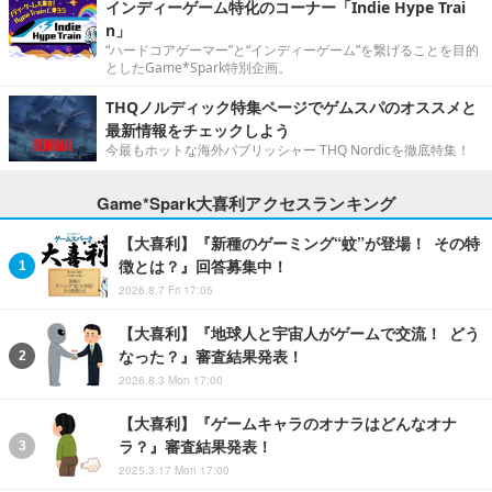
インディーゲーム特化のコーナー「Indie Hype Trai
n」
“ハードコアゲーマー”と“インディーゲーム”を繋げることを目的
としたGame*Spark特別企画。
THQノルディック特集ページでゲムスパのオススメと
最新情報をチェックしよう
今最もホットな海外パブリッシャー THQ Nordicを徹底特集！
Game*Spark大喜利アクセスランキング
【大喜利】『新種のゲーミング“蚊”が登場！ その特
徴とは？』回答募集中！
2026.8.7 Fri 17:05
【大喜利】『地球人と宇宙人がゲームで交流！ どう
なった？』審査結果発表！
2026.8.3 Mon 17:00
【大喜利】『ゲームキャラのオナラはどんなオナ
ラ？』審査結果発表！
2025.3.17 Mon 17:00