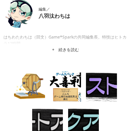
編集／
八羽汰わちは
はちわたわちは（回文）Game*Sparkの共同編集長。特技はヒトカ
ラ12時間。
+ 続きを読む