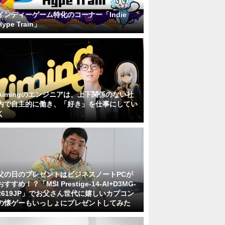
インディーゲーム特化のコーナー「Indie
Hype Train」
Aimingのエンジニアは、上下関係のない社
内で自主的に働き、「好き」を仕事にしてい
く
父の日のプレゼントはビジネスノートPCが
おすすめ！？「MSI Prestige-14-AI+D3MG-
2619JP」でお父さん世代に嬉しいカプコン
の懐ゲーもいっしょにプレゼントしてみた