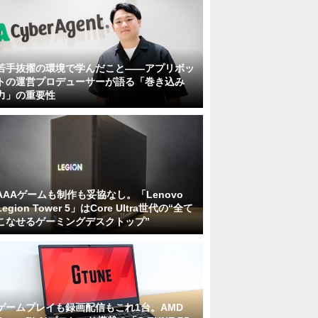
若手抜擢の環境で学んだこと――アプリボッ
トの運営プロデューサーが語る「巻き込み
力」の重要性
AAAゲームも制作も妥協なし。「Lenovo
Legion Tower 5」はCore Ultra世代の“全て
こなせるゲーミングデスクトップ”
ゲームプレイも録画配信もこれ1台。AMD