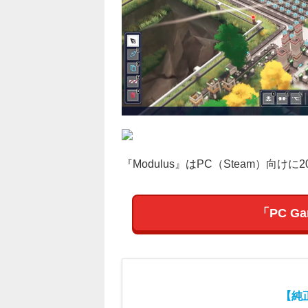
『Modulus』はPC（Steam）向け
「PC G
【純正