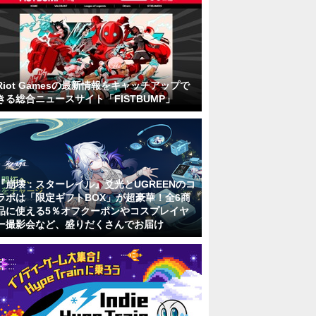
Riot Gamesの最新情報をキャッチアップで
きる総合ニュースサイト「FISTBUMP」
『崩壊：スターレイル』爻光とUGREENのコ
ラボは「限定ギフトBOX」が超豪華！全6商
品に使える5％オフクーポンやコスプレイヤ
ー撮影会など、盛りだくさんでお届け