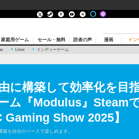
家庭用ゲーム
セール・無料
読者の声
漫画
イン
ac
Linux
インディーゲーム
由に構築して効率化を目
『Modulus』Steam
aming Show 2025】
構築を自分のペースで楽しめます。