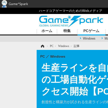
Game*Spark
ハードコアゲーマーのためのWebメディア
ホーム
特集
PCゲーム
Windows
M
ホーム
›
PC
›
Windows
›
記事
PC
Windows
生産ラインを自
の工場自動化ゲーム
クセス開始【PC G
創造性と構築力が試される生産ラインの