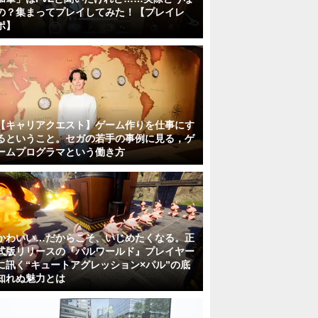
の？集まってプレイしてみた！【プレイレ
ポ】
【キャリアクエスト】ゲーム作りを仕事にす
るということ。セガの若手の事例に見る，ゲ
ームプログラマという働き方
かわいい…だからこそ、いじめたくなる。正
式版リリースの『パルワールド』プレイヤー
に訊く“キュートアグレッション×パル”の底
知れぬ魅力とは