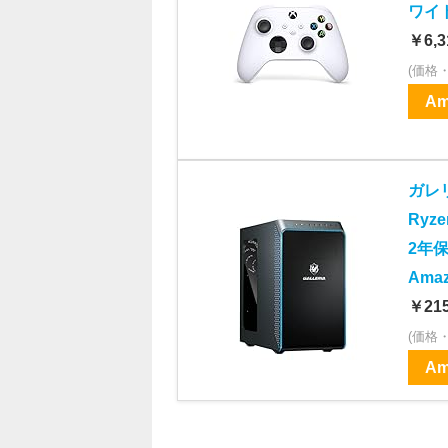
ワイト
￥6,3
(価格
Am
ガレリ
Ryz
2年保
Ama
￥215
(価格
Am