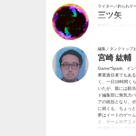
ライター／釣られゲ
三ツ矢
格闘ゲームやメトロ
紳士向けバナー画像
編集／タンクトップ
宮崎 紘輔
Game*Spark
事業責任者でもある
く、一日18時間く
いたが、親には勘当
ド編集部に無気力バ
アの統括となり、ポジ
に就くも、ちょっと
夢はイードのゲーム
と、ゲームやアニメ
武道館でライブする
ど。