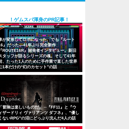
！ゲムスパ渾身のPR記事！
車が変形してロボになった、でも『ルート
16』だった―41年ぶり完全新作
『ROUTE16R』開発者インタビュー。新旧
スタッフが語るシリーズの魂。そして41年
前、たった1人のために手作業で直した世界
に1本だけの“幻のカセット”の話
「冒険は楽しいものだ」 ─『FF11』と『ウ
ィザードリィ ヴァリアンツ ダフネ』、"優し
くないRPG"の沼にどっぷり沈んだ4人の話