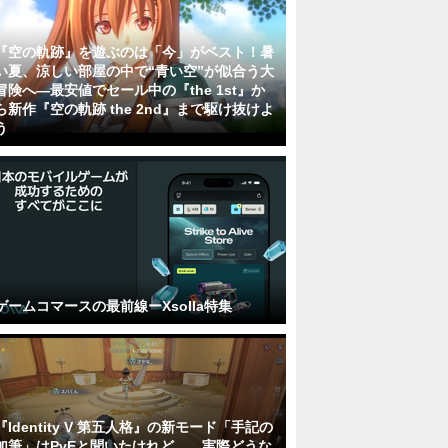
『空の軌跡』を遊ぶのは「今」がベスト！暑
い夏、涼しい部屋の中で“青い空”が似合う大
冒険へ―最安値でセール中の『the 1st』か
ら新作『空の軌跡 the 2nd』まで駆け抜けよ
う
ゲームコマースの最前線ーXsolla特集
『Identity V 第五人格』の新モード「手記の
加筆」はPvEと聞いたけれど……実際どうな