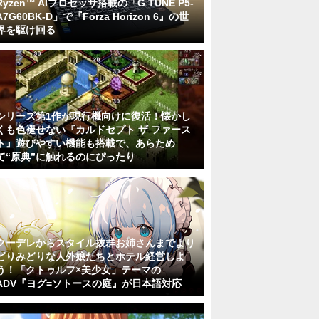
Ryzen™ AIプロセッサ搭載の「G TUNE P5-
A7G60BK-D」で『Forza Horizon 6』の世
界を駆け回る
シリーズ第1作が現行機向けに復活！懐かし
くも色褪せない『カルドセプト ザ ファース
ト』遊びやすい機能も搭載で、あらため
て“原典”に触れるのにぴったり
クーデレからスタイル抜群お姉さんまでより
どりみどりな人外娘たちとホテル経営しよ
う！「クトゥルフ×美少女」テーマの
ADV『ヨグ=ソトースの庭』が日本語対応