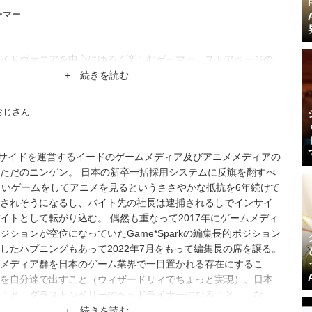
ーマー
イドヴァニアを中心にゆるく楽しむゲーマー。ストアページの
によく釣られています。
+ 続きを読む
おじさん
、インサイドを運営するイードのゲームメディア及びアニメメディアの
ただのニンゲン。 日本の新卒一括採用システムに反旗を翻すべ
らいゲームをしてアニメを見るというささやかな抵抗を6年続けて
されそうになるし、バイト先の社長は逮捕されるしでインサイ
イトとして転がり込む。 偶然も重なって2017年にゲームメディ
ションが空位になっていたGame*Sparkの編集長的ポジション
したハプニングもあって2022年7月をもって編集長の席を譲る。
メディア群を日本のゲーム業界で一目置かれる存在にするこ
を自分達で出すこと（ウィザードリィでちょっと実現）、日本
こと、グラストンベリーのヘッドライナーになること……な
+ 続きを読む