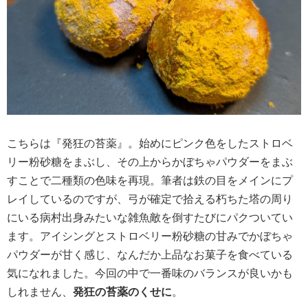
こちらは『発狂の苔薬』。始めにピンク色をしたストロベ
リー粉砂糖をまぶし、その上からかぼちゃパウダーをまぶ
すことで二種類の色味を再現。筆者は鉄の目をメインにプ
レイしているのですが、弓が確定で拾える朽ちた塔の周り
にいる病村出身みたいな雑魚敵を倒すたびにパクついてい
ます。アイシングとストロベリー粉砂糖の甘みでかぼちゃ
パウダーが甘く感じ、なんだか上品なお菓子を食べている
気になれました。今回の中で一番味のバランスが良いかも
しれません、
発狂の苔薬のくせに
。