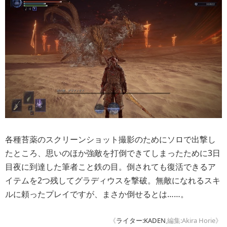
各種苔薬のスクリーンショット撮影のためにソロで出撃し
たところ、思いのほか強敵を打倒できてしまったために3日
目夜に到達した筆者こと鉄の目。倒されても復活できるア
イテムを2つ残してグラディウスを撃破。無敵になれるスキ
ルに頼ったプレイですが、まさか倒せるとは……。
《
ライター:KADEN
,編集:Akira Horie》