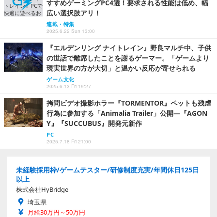
すすめゲーミングPC4選！要求される性能は低め、幅
広い選択肢アリ！
連載・特集
2025.6.22 Sun 13:00
『エルデンリング ナイトレイン』野良マルチ中、子供
の世話で離席したことを謝るゲーマー。「ゲームより
現実世界の方が大切」と温かい反応が寄せられる
ゲーム文化
2025.6.13 Fri 19:27
拷問ビデオ撮影ホラー『TORMENTOR』ペットも残虐
行為に参加する「Animalia Trailer」公開―『AGON
Y』『SUCCUBUS』開発元新作
PC
2025.7.18 Fri 21:00
未経験採用枠/ゲームテスター/研修制度充実/年間休日125日
以上
株式会社HyBridge
埼玉県
月給30万円～50万円