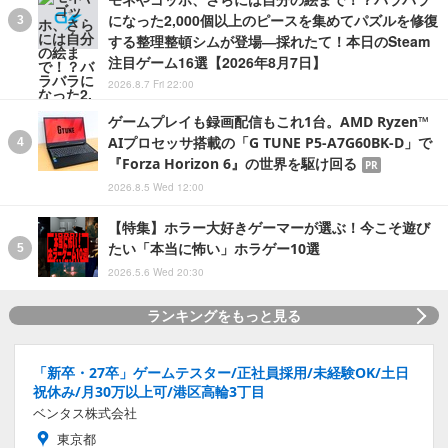
になった2,000個以上のピースを集めてパズルを修復
する整理整頓シムが登場―採れたて！本日のSteam
注目ゲーム16選【2026年8月7日】
2026.8.7 Fri 22:00
ゲームプレイも録画配信もこれ1台。AMD Ryzen™
AIプロセッサ搭載の「G TUNE P5-A7G60BK-D」で
『Forza Horizon 6』の世界を駆け回る
PR
2026.8.5 Wed 12:00
【特集】ホラー大好きゲーマーが選ぶ！今こそ遊び
たい「本当に怖い」ホラゲー10選
2026.5.6 Wed 20:30
ランキングをもっと見る
「新卒・27卒」ゲームテスター/正社員採用/未経験OK/土日
祝休み/月30万以上可/港区高輪3丁目
ベンタス株式会社
東京都