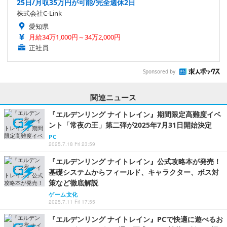
25日/月収35万円が可能/完全週休2日
株式会社C-Link
愛知県
月給34万1,000円～34万2,000円
正社員
Sponsored by
関連ニュース
『エルデンリング ナイトレイン』期間限定高難度イベ
ント「常夜の王」第二弾が2025年7月31日開始決定
PC
2025.7.18 Fri 23:59
『エルデンリング ナイトレイン』公式攻略本が発売！
基礎システムからフィールド、キャラクター、ボス対
策など徹底解説
ゲーム文化
2025.7.11 Fri 17:55
『エルデンリング ナイトレイン』PCで快適に遊べるお