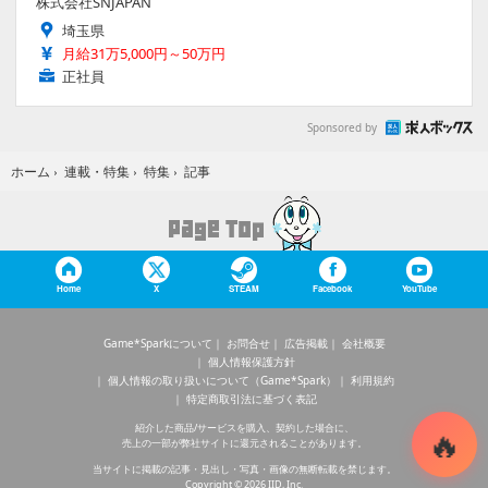
株式会社SNJAPAN
埼玉県
月給31万5,000円～50万円
正社員
Sponsored by
記事
ホーム
›
連載・特集
›
特集
›
Home
X
STEAM
Facebook
YouTube
Game*Sparkについて
お問合せ
広告掲載
会社概要
個人情報保護方針
個人情報の取り扱いについて（Game*Spark）
利用規約
特定商取引法に基づく表記
紹介した商品/サービスを購入、契約した場合に、
売上の一部が弊社サイトに還元されることがあります。
当サイトに掲載の記事・見出し・写真・画像の無断転載を禁じます。
Copyright © 2026 IID, Inc.