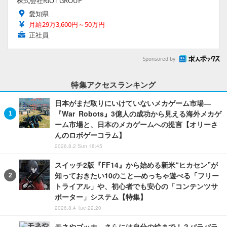
株式会社RIOT GROUP
愛知県
月給29万3,600円～50万円
正社員
Sponsored by
特集アクセスランキング
日本がまだ取りにいけていないメカゲーム市場―
『War Robots』3億人の成功から見える海外メカゲ
ーム市場と、日本のメカゲームへの提言【オリーさ
んのロボゲーコラム】
2026.8.2 Sun 18:45
スイッチ2版『FF14』から始める新米“ヒカセン”が
知っておきたい10のこと―めっちゃ遊べる「フリー
トライアル」や、初心者でも安心の「コンテンツサ
ポーター」システム【特集】
2026.8.4 Tue 22:20
モネやゴッホ、さらには自分の絵まで！？バラバラ