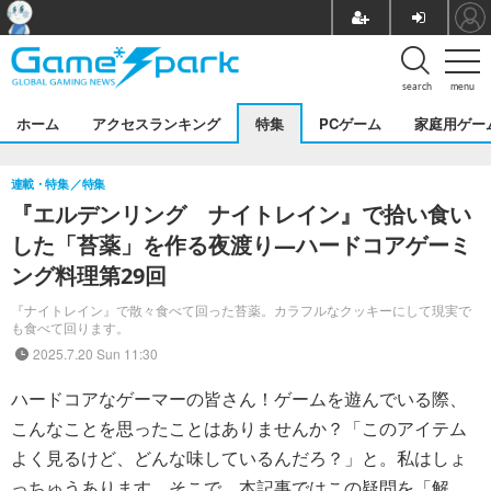
search
menu
ホーム
アクセスランキング
特集
PCゲーム
家庭用ゲー
連載・特集
特集
『エルデンリング ナイトレイン』で拾い食い
した「苔薬」を作る夜渡り―ハードコアゲーミ
ング料理第29回
『ナイトレイン』で散々食べて回った苔薬。カラフルなクッキーにして現実で
も食べて回ります。
2025.7.20 Sun 11:30
ハードコアなゲーマーの皆さん！ゲームを遊んでいる際、
こんなことを思ったことはありませんか？「このアイテム
よく見るけど、どんな味しているんだろ？」と。私はしょ
っちゅうあります。そこで、本記事ではこの疑問を「解