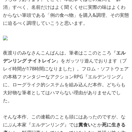
消」すべく、名前だけはよく聞くくせに実際の味はよくわ
からない筆頭である「例の食べ物」を購入&調理、その実態
に迫るべく調理していこうと思います。
夜渡りのみなさんこんばんは。筆者はここのところ『
エル
デンリング ナイトレイン
』をガッツリ遊んでおります（プ
レイ時間が178時間になりました）。フロム・ソフトウェア
の本格ファンタジーなアクションRPG『エルデンリング』
に、ローグライク的システムを組み込んだ本作。どちらも
大好物な筆者としてはハマらない理由がありませんでし
た。
そんな本作、この連載のことも頭にはあったのですが、な
にぶん本家『エルデンリング』では
糞食い
とか
死に生きる