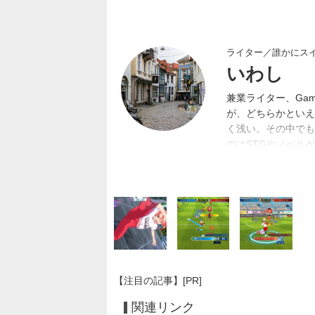
ライター／誰かにス
いわし
兼業ライター、Gam
が、どちらかといえ
く浅い。その中でも
のはSTGやノベル
馬場。
【注目の記事】[PR]
関連リンク