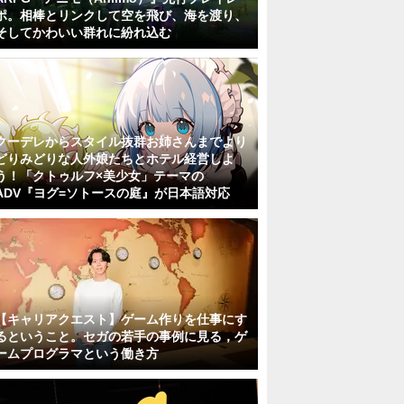
ポ。相棒とリンクして空を飛び、海を渡り、
そしてかわいい群れに紛れ込む
クーデレからスタイル抜群お姉さんまでより
どりみどりな人外娘たちとホテル経営しよ
う！「クトゥルフ×美少女」テーマの
ADV『ヨグ=ソトースの庭』が日本語対応
【キャリアクエスト】ゲーム作りを仕事にす
るということ。セガの若手の事例に見る，ゲ
ームプログラマという働き方