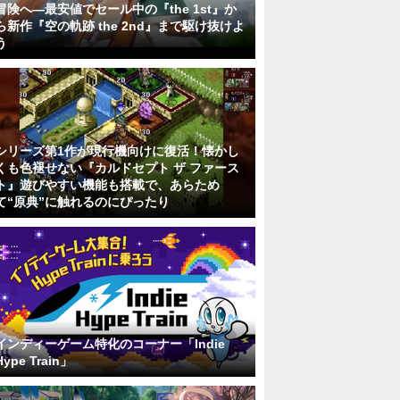
冒険へ―最安値でセール中の『the 1st』か
ら新作『空の軌跡 the 2nd』まで駆け抜けよ
う
シリーズ第1作が現行機向けに復活！懐かし
くも色褪せない『カルドセプト ザ ファース
ト』遊びやすい機能も搭載で、あらため
て“原典”に触れるのにぴったり
インディーゲーム特化のコーナー「Indie
Hype Train」