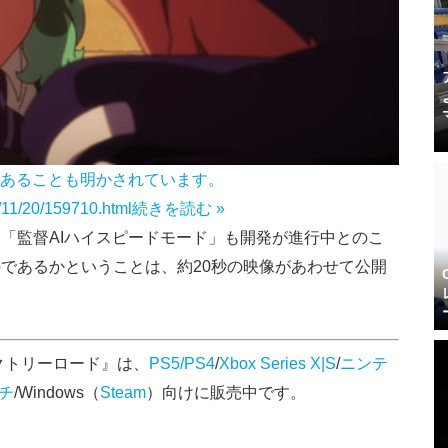
であることも明かされています。
5/11/20/159710.html
続きを読む »
「監督AIハイスピードモード」も開発が進行中とのこ
であるかということは、約20秒の映像があわせて公開
クトリーロード』は、
PS5/PS4
/
Xbox Series X|S
/
ニンテ
チ
/Windows（
Steam
）向けに販売中です。