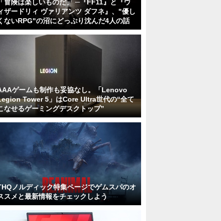
「冒険は楽しいものだ」 ─『FF11』と『ウ
ィザードリィ ヴァリアンツ ダフネ』、"優し
くないRPG"の沼にどっぷり沈んだ4人の話
AAAゲームも制作も妥協なし。「Lenovo
Legion Tower 5」はCore Ultra世代の“全て
こなせるゲーミングデスクトップ”
THQノルディック特集ページでゲムスパのオ
ススメと最新情報をチェックしよう