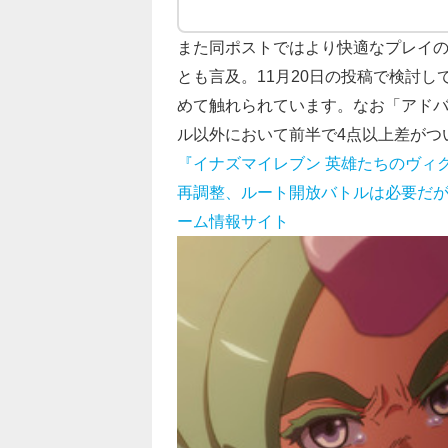
また同ポストではより快適なプレイ
とも言及。11月20日の投稿で検討
めて触れられています。なお「アド
ル以外において前半で4点以上差がつ
『イナズマイレブン 英雄たちのヴィ
再調整、ルート開放バトルは必要だが試合時
ーム情報サイト