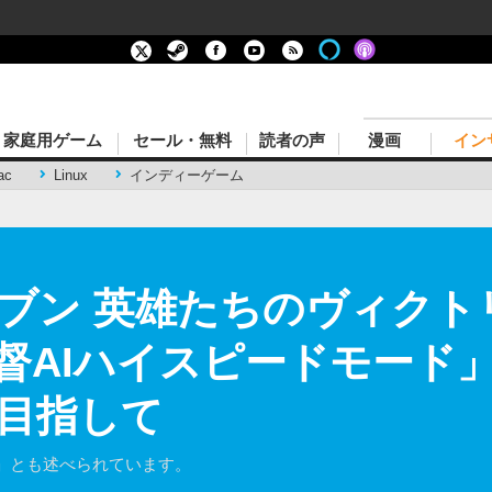
家庭用ゲーム
セール・無料
読者の声
漫画
イン
ac
Linux
インディーゲーム
ブン 英雄たちのヴィクト
督AIハイスピードモード
目指して
」とも述べられています。