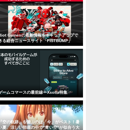
Riot Gamesの最新情報をキャッチアップで
きる総合ニュースサイト「FISTBUMP」
ゲームコマースの最前線ーXsolla特集
『空の軌跡』を遊ぶのは「今」がベスト！暑
い夏、涼しい部屋の中で“青い空”が似合う大