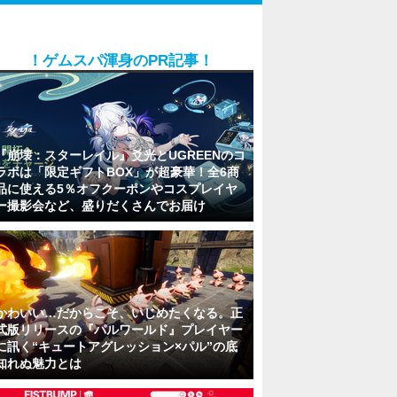
！ゲムスパ渾身のPR記事！
『崩壊：スターレイル』爻光とUGREENのコ
ラボは「限定ギフトBOX」が超豪華！全6商
品に使える5％オフクーポンやコスプレイヤ
ー撮影会など、盛りだくさんでお届け
かわいい…だからこそ、いじめたくなる。正
式版リリースの『パルワールド』プレイヤー
に訊く“キュートアグレッション×パル”の底
知れぬ魅力とは