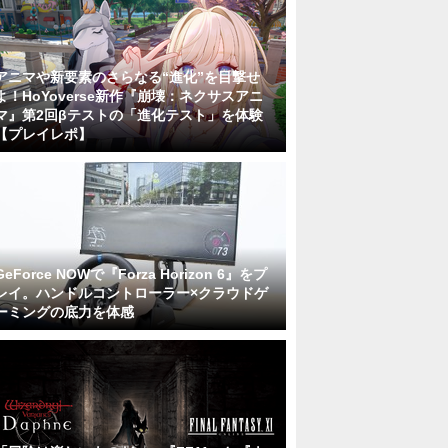
アニマや新要素のさらなる“進化”を目撃せ
よ！HoYoverse新作『崩壊：ネクサスアニ
マ』第2回βテストの「進化テスト」を体験
【プレイレポ】
GeForce NOWで『Forza Horizon 6』をプ
レイ。ハンドルコントローラー×クラウドゲ
ーミングの底力を体感