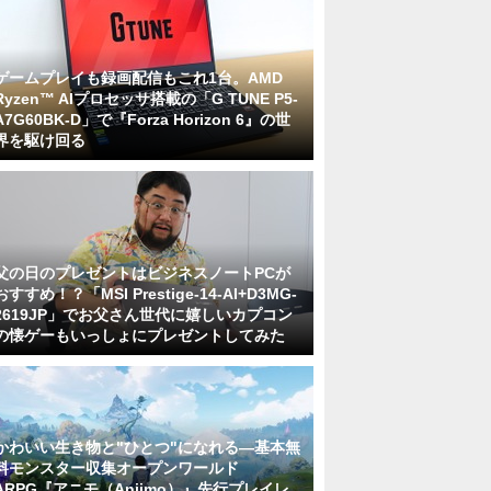
ゲームプレイも録画配信もこれ1台。AMD
Ryzen™ AIプロセッサ搭載の「G TUNE P5-
A7G60BK-D」で『Forza Horizon 6』の世
界を駆け回る
父の日のプレゼントはビジネスノートPCが
おすすめ！？「MSI Prestige-14-AI+D3MG-
2619JP」でお父さん世代に嬉しいカプコン
の懐ゲーもいっしょにプレゼントしてみた
かわいい生き物と"ひとつ"になれる―基本無
料モンスター収集オープンワールド
ARPG『アニモ（Aniimo）』先行プレイレ