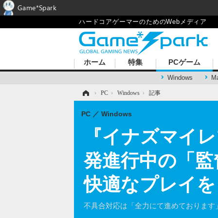
Game*Spark
ハードコアゲーマーのためのWebメディア
ホーム
特集
PCゲーム
Windows
M
ホーム
›
PC
›
Windows
›
記事
PC
Windows
『イナズマイレ
発進行中の「監
快適なプレイを
不具合対応は「全力にて進めております