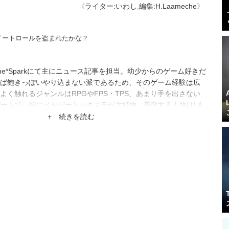
《
ライター:いわし
,
編集:H.Laameche
》
イートロールを盗まれたかな？
e*Sparkにて主にニュース記事を担当。幼少からのゲーム好きだ
ば飽きっぽいやり込まない派であるため、そのゲーム経験は広
よく触れるジャンルはRPGやFPS・TPS、あまり手を出さない
ゲームで、特にベセゲーとハクスラが大好物。尊敬する人物はLA
+ 続きを読む