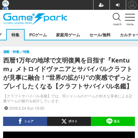
search
menu
グ
特集
PCゲーム
家庭用ゲーム
セール/無料
カルチャ
連載・特集
特集
西暦1万年の地球で文明復興を目指す『Kentu
m』メトロイドヴァニアとサバイバルクラフト
が見事に融合！“世界の拡がり”の実感でずっと
プレイしたくなる【クラフトサバイバル名鑑】
【クラフトサバイバル名鑑】では、同ジャンルのゲームが好きな筆者による定
番ゲームの魅力を紹介しています。
2026.5.24 Sun 19:00
シェア
ポスト
送る