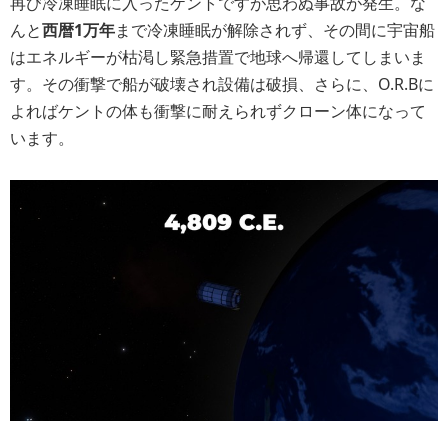
再び冷凍睡眠に入ったケントですが思わぬ事故が発生。な
んと
西暦1万年
まで冷凍睡眠が解除されず、その間に宇宙船
はエネルギーが枯渇し緊急措置で地球へ帰還してしまいま
す。その衝撃で船が破壊され設備は破損、さらに、O.R.Bに
よればケントの体も衝撃に耐えられずクローン体になって
います。