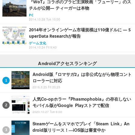
『WoT』コラボのブラピ主演映画「フューリー」のス
チルが公開― ティーガーは本物
PC
2014.10.28 Tue 10:00
2014年オンラインゲーム市場規模は110億ドルに ― S
uperData Researchが報告
ゲーム文化
2014.10.24 Fri 9:43
Androidアクセスランキング
Android版『ロマサガ2』は非公式ながら物理コント
ローラーに対応
2016.3.25 Fri 20:25
人気Co-opホラー『Phasmophobia』の存在しない
モバイル版がGoogle Playストアで配信
2020.10.27 Tue 6:00
Steamゲームをスマホでプレイ「Steam Link」An
droid版リリース！―iOS版は審査中か