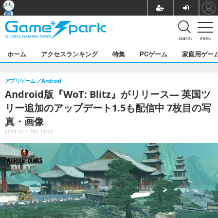
search
menu
ホーム
アクセスランキング
特集
PCゲーム
家庭用ゲー
アプリゲーム
Android
Android版『WoT: Blitz』がリリース― 英国ツ
リー追加のアップデート1.5も配信中 7枚目の写
真・画像
2014.12.4 Thu 14:47