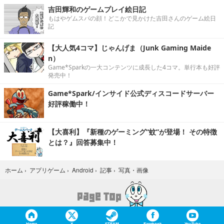
吉田輝和のゲームプレイ絵日記
もはやゲムスパの顔！どこかで見かけた吉田さんのゲーム絵日
記
【大人気4コマ】じゃんげま（Junk Gaming Maide
n）
Game*Sparkの一大コンテンツに成長した4コマ。単行本も好評
発売中！
Game*Spark/インサイド公式ディスコードサーバー
好評稼働中！
【大喜利】『新種のゲーミング“蚊”が登場！ その特徴
とは？』回答募集中！
写真・画像
ホーム
›
アプリゲーム
›
Android
›
記事
›
Home
X
STEAM
Facebook
YouTube