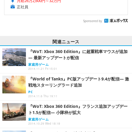
月給26万2,600円～32万円
正社員
Sponsored by
関連ニュース
『WoT: Xbox 360 Edition』に超重戦車マウスが追加
― 最新アップデートが配信
家庭用ゲーム
2014.11.21 Fri 15:01
『World of Tanks』PC版アップデート9.4が配信― 激
戦地スターリングラード追加
PC
2014.11.6 Thu 19:11
『WoT: Xbox 360 Edition』フランス追加アップデー
ト1.5が配信― 小隊枠が拡大
家庭用ゲーム
2014.10.29 Wed 18:18