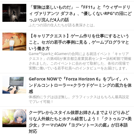
「冒険は楽しいものだ」 ─『FF11』と『ウィザードリ
ィ ヴァリアンツ ダフネ』、"優しくないRPG"の沼にど
っぷり沈んだ4人の話
ふたつの沼の住人たちが語る奥深さとは。
【キャリアクエスト】ゲーム作りを仕事にするという
こと。セガの若手の事例に見る，ゲームプログラマと
いう働き方
Game*Sparkと4Gamerの合同による就活イベント「キャリア
クエスト」の第4回が東京都立産業貿易センター浜松町館で開催
されました。このイベントに合わせて取材した、各社の現場で
実際に働いている若手社員へのインタビューをお届けします。
GeForce NOWで『Forza Horizon 6』をプレイ。ハ
ンドルコントローラー×クラウドゲーミングの底力を体
感
体感的にラグはほぼ無し。グラフィックスはもちろん最高設定
でプレイ可能！
クーデレからスタイル抜群お姉さんまでよりどりみど
りな人外娘たちとホテル経営しよう！「クトゥルフ×美
少女」テーマのADV『ヨグ=ソトースの庭』が日本語
対応