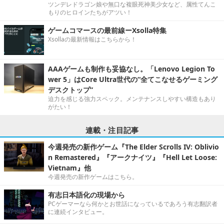
ツンデレドラゴン娘や無口な複眼死神美少女など、属性てんこ
もりのヒロインたちがアツい！
ゲームコマースの最前線ーXsolla特集
Xsollaの最新情報はこちらから！
AAAゲームも制作も妥協なし。「Lenovo Legion To
wer 5」はCore Ultra世代の“全てこなせるゲーミング
デスクトップ”
迫力を感じる強力スペック。メンテナンスしやすい構造もあり
がたい！
連載・注目記事
今週発売の新作ゲーム『The Elder Scrolls IV: Oblivio
n Remastered』『アークナイツ』『Hell Let Loose:
Vietnam』他
今週発売の新作ゲームはこちら。
有志日本語化の現場から
PCゲーマーなら何かとお世話になっているであろう有志翻訳者
に連続インタビュー。