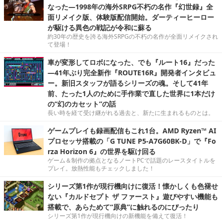
なった―1998年の海外SRPG不朽の名作『幻世録』全
面リメイク版、体験版配信開始。ダーティーヒーロー
が駆ける異色の戦記が令和に蘇る
約30年の歴史を誇る海外SRPGの不朽の名作が全面リメイクされ
て登場！
車が変形してロボになった、でも『ルート16』だった
―41年ぶり完全新作『ROUTE16R』開発者インタビュ
ー。新旧スタッフが語るシリーズの魂。そして41年
前、たった1人のために手作業で直した世界に1本だけ
の“幻のカセット”の話
長い時を経て受け継がれる過去と、新たに生まれるものとは。
ゲームプレイも録画配信もこれ1台。AMD Ryzen™ AI
プロセッサ搭載の「G TUNE P5-A7G60BK-D」で『Fo
rza Horizon 6』の世界を駆け回る
ゲーム＆制作の拠点となるノートPCで話題のレースタイトルを
プレイ。放熱性能もチェックしました！
シリーズ第1作が現行機向けに復活！懐かしくも色褪せ
ない『カルドセプト ザ ファースト』遊びやすい機能も
搭載で、あらためて“原典”に触れるのにぴったり
シリーズ第1作が現行機向けの新機能を備えて復活！