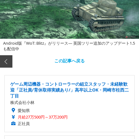
Android版『WoT: Blitz』がリリース― 英国ツリー追加のアップデート1.5
も配信中
この記事へ戻る
ゲーム周辺機器・コントローラーの組立スタッフ・未経験歓
迎「正社員/育休取得実績あり/」高卒以上OK・岡崎市柱西二
丁目
株式会社小林
愛知県
月給27万500円～37万200円
正社員