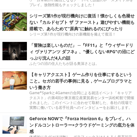
プレイ。放熱性能もチェックしました！
シリーズ第1作が現行機向けに復活！懐かしくも色褪せ
ない『カルドセプト ザ ファースト』遊びやすい機能も
搭載で、あらためて“原典”に触れるのにぴったり
シリーズ第1作が現行機向けの新機能を備えて復活！
「冒険は楽しいものだ」 ─『FF11』と『ウィザードリ
ィ ヴァリアンツ ダフネ』、"優しくないRPG"の沼にど
っぷり沈んだ4人の話
ふたつの沼の住人たちが語る奥深さとは。
【キャリアクエスト】ゲーム作りを仕事にするという
こと。セガの若手の事例に見る，ゲームプログラマと
いう働き方
Game*Sparkと4Gamerの合同による就活イベント「キャリア
クエスト」の第4回が東京都立産業貿易センター浜松町館で開催
されました。このイベントに合わせて取材した、各社の現場で
実際に働いている若手社員へのインタビューをお届けします。
GeForce NOWで『Forza Horizon 6』をプレイ。ハ
ンドルコントローラー×クラウドゲーミングの底力を体
感
体感的にラグはほぼ無し。グラフィックスはもちろん最高設定