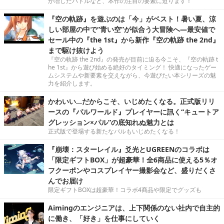
が増したバトルなど、本作の注目の要素に迫ります！
『空の軌跡』を遊ぶのは「今」がベスト！暑い夏、涼
しい部屋の中で“青い空”が似合う大冒険へ―最安値で
セール中の『the 1st』から新作『空の軌跡 the 2nd』
まで駆け抜けよう
『空の軌跡 the 2nd』の発売が目前に迫る今こそ、『空の軌跡 t
he 1st』から遊び始める絶好のタイミング！ 快適になったゲー
ムシステムや新要素を交えながら、今遊びたい本シリーズの魅
力を紹介します。
かわいい…だからこそ、いじめたくなる。正式版リリ
ースの『パルワールド』プレイヤーに訊く“キュートア
グレッション×パル”の底知れぬ魅力とは
正式版で登場する新たなパルもいじめたくなる！
『崩壊：スターレイル』爻光とUGREENのコラボは
「限定ギフトBOX」が超豪華！全6商品に使える5％オ
フクーポンやコスプレイヤー撮影会など、盛りだくさ
んでお届け
限定ギフトBOXは超豪華！コラボ4商品や限定でグッズも
Aimingのエンジニアは、上下関係のない社内で自主的
に働き、「好き」を仕事にしていく