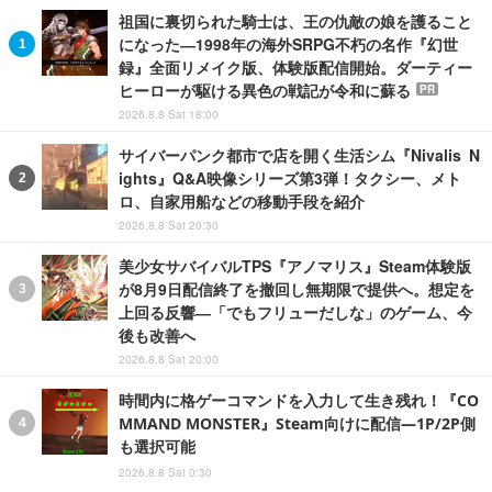
祖国に裏切られた騎士は、王の仇敵の娘を護ること
になった―1998年の海外SRPG不朽の名作『幻世
録』全面リメイク版、体験版配信開始。ダーティー
ヒーローが駆ける異色の戦記が令和に蘇る
PR
2026.8.8 Sat 18:00
サイバーパンク都市で店を開く生活シム『Nivalis N
ights』Q&A映像シリーズ第3弾！タクシー、メト
ロ、自家用船などの移動手段を紹介
2026.8.8 Sat 20:30
美少女サバイバルTPS『アノマリス』Steam体験版
が8月9日配信終了を撤回し無期限で提供へ。想定を
上回る反響―「でもフリューだしな」のゲーム、今
後も改善へ
2026.8.8 Sat 20:00
時間内に格ゲーコマンドを入力して生き残れ！『CO
MMAND MONSTER』Steam向けに配信―1P/2P側
も選択可能
2026.8.8 Sat 0:30