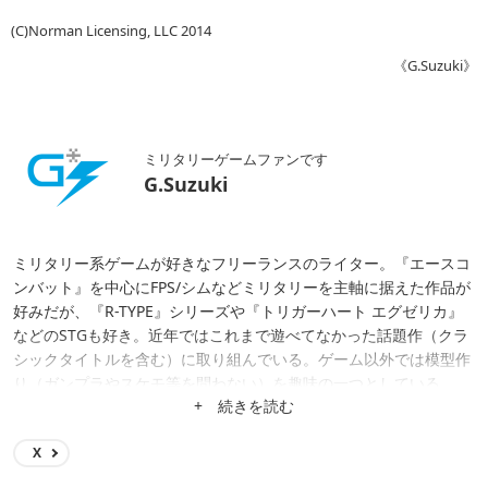
(C)Norman Licensing, LLC 2014
《G.Suzuki》
ミリタリーゲームファンです
G.Suzuki
ミリタリー系ゲームが好きなフリーランスのライター。『エースコ
ンバット』を中心にFPS/シムなどミリタリーを主軸に据えた作品が
好みだが、『R-TYPE』シリーズや『トリガーハート エグゼリカ』
などのSTGも好き。近年ではこれまで遊べてなかった話題作（クラ
シックタイトルを含む）に取り組んでいる。ゲーム以外では模型作
り（ガンプラやスケモ等を問わない）を趣味の一つとしている。
+ 続きを読む
X