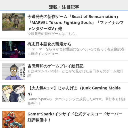
連載・注目記事
今週発売の新作ゲーム『Beast of Reincarnation』
『MARVEL Tōkon: Fighting Souls』『ファイナルフ
ァンタジーXIV』他
今週発売の新作ゲームはこちら。
有志日本語化の現場から
PCゲーマーなら何かとお世話になっているであろう有志翻訳者
に連続インタビュー。
吉田輝和のゲームプレイ絵日記
もはやゲムスパの顔！どこかで見かけた吉田さんのゲーム絵日
記
【大人気4コマ】じゃんげま（Junk Gaming Maide
n）
Game*Sparkの一大コンテンツに成長した4コマ。単行本も好評
発売中！
Game*Spark/インサイド公式ディスコードサーバー
好評稼働中！