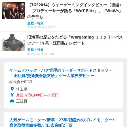
【TGS2014】ウォーゲーミングインタビュー（後編）
― プロデューサーが語る『WoT Blitz』、『WoWs』
のデモも
連載・特集
2014.9.25 Thu 18:30
旧海軍の歴史をたどる「Wargaming ミリタリーバス
ツアー in 呉・江田島」レポート
連載・特集
2014.7.27 Sun 1:28
ゲームデバッグ・バグ管理のリーダーサポートスタッフ・
「正社員/交通費全額支給」ゲーム業界デビュー
株式会社RIOT
埼玉県
月給32万6,600円～60万円
正社員
人気ゲームモニター/新卒・27卒/話題作のプレイモニター/
育休取得実績多数/川口市栄町2丁目