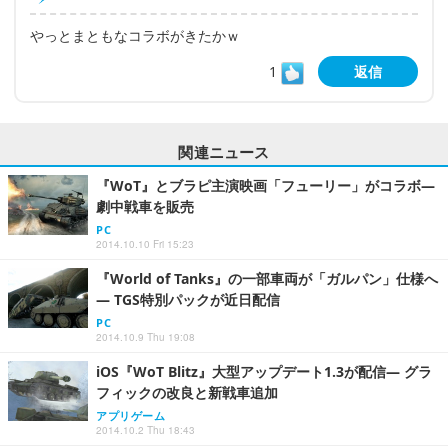
やっとまともなコラボがきたかｗ
1
返信
関連ニュース
『WoT』とブラピ主演映画「フューリー」がコラボ―
劇中戦車を販売
PC
2014.10.10 Fri 15:23
『World of Tanks』の一部車両が「ガルパン」仕様へ
― TGS特別パックが近日配信
PC
2014.10.9 Thu 19:08
iOS『WoT Blitz』大型アップデート1.3が配信― グラ
フィックの改良と新戦車追加
アプリゲーム
2014.10.2 Thu 18:43