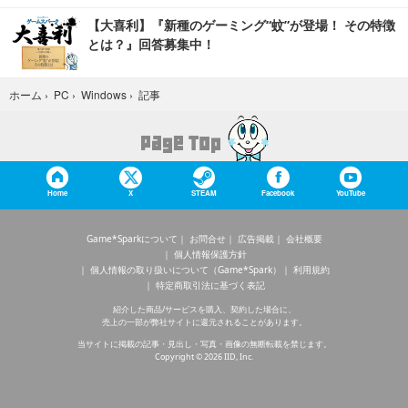
【大喜利】『新種のゲーミング“蚊”が登場！ その特徴
とは？』回答募集中！
記事
ホーム
›
PC
›
Windows
›
Home
X
STEAM
Facebook
YouTube
Game*Sparkについて
お問合せ
広告掲載
会社概要
個人情報保護方針
個人情報の取り扱いについて（Game*Spark）
利用規約
特定商取引法に基づく表記
紹介した商品/サービスを購入、契約した場合に、
売上の一部が弊社サイトに還元されることがあります。
当サイトに掲載の記事・見出し・写真・画像の無断転載を禁じます。
Copyright © 2026 IID, Inc.