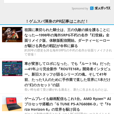
Sponsored by
！ゲムスパ渾身のPR記事はこれだ！
祖国に裏切られた騎士は、王の仇敵の娘を護ることに
なった―1998年の海外SRPG不朽の名作『幻世録』全
面リメイク版、体験版配信開始。ダーティーヒーロー
が駆ける異色の戦記が令和に蘇る
約30年の歴史を誇る海外SRPGの不朽の名作が全面リメイクされ
て登場！
車が変形してロボになった、でも『ルート16』だった
―41年ぶり完全新作『ROUTE16R』開発者インタビュ
ー。新旧スタッフが語るシリーズの魂。そして41年
前、たった1人のために手作業で直した世界に1本だけ
の“幻のカセット”の話
長い時を経て受け継がれる過去と、新たに生まれるものとは。
ゲームプレイも録画配信もこれ1台。AMD Ryzen™ AI
プロセッサ搭載の「G TUNE P5-A7G60BK-D」で『Fo
rza Horizon 6』の世界を駆け回る
ゲーム＆制作の拠点となるノートPCで話題のレースタイトルを