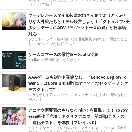
でプレイ可能！
クーデレからスタイル抜群お姉さんまでよりどりみど
りな人外娘たちとホテル経営しよう！「クトゥルフ×美
少女」テーマのADV『ヨグ=ソトースの庭』が日本語
対応
ツンデレドラゴン娘や無口な複眼死神美少女など、属性てんこ
もりのヒロインたちがアツい！
ゲームコマースの最前線ーXsolla特集
Xsollaの最新情報はこちらから！
AAAゲームも制作も妥協なし。「Lenovo Legion To
wer 5」はCore Ultra世代の“全てこなせるゲーミング
デスクトップ”
迫力を感じる強力スペック。メンテナンスしやすい構造もあり
がたい！
アニマや新要素のさらなる“進化”を目撃せよ！HoYov
erse新作『崩壊：ネクサスアニマ』第2回βテストの
「進化テスト」を体験【プレイレポ】
さまざまなアニマとの出会いや、スキルによってさらに戦略性