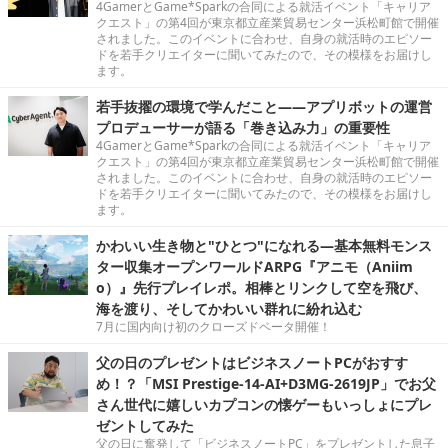
4GamerとGame*Sparkの合同による就活イベント「キャリア
クエスト」の第4回が東京都立産業貿易センター浜松町館で開催
されました。このイベントに合わせ、自身の就活時のエピソー
ドを若手クリエイターに聞いてみたので、その模様をお届けし
ます。
若手抜擢の環境で学んだこと――アプリボットの運営
プロデューサーが語る「巻き込み力」の重要性
4GamerとGame*Sparkの合同による就活イベント「キャリア
クエスト」の第4回が東京都立産業貿易センター浜松町館で開催
されました。このイベントに合わせ、自身の就活時のエピソー
ドを若手クリエイターに聞いてみたので、その模様をお届けし
ます。
かわいい生き物と"ひとつ"になれる―基本無料モンス
ター収集オープンワールドARPG『アニモ（Aniim
o）』先行プレイレポ。相棒とリンクして空を飛び、
海を渡り、そしてかわいい群れに紛れ込む
7月に国内向け初のクローズドベータ開催！
父の日のプレゼントはビジネスノートPCがおすす
め！？「MSI Prestige-14-AI+D3MG-2619JP」でお父
さん世代に嬉しいカプコンの懐ゲーもいっしょにプレ
ゼントしてみた
父の日に奮発して「ビジネスノートPC」をプレゼントした息子