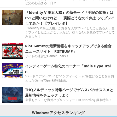
と父の心温まる一日？
『Identity V 第五人格』の新モード「手記の加筆」は
PvEと聞いたけれど……実際どうなの？集まってプレイ
してみた！【プレイレポ】
『Identity V 第五人格』が好きな人やプレイしたことある人、全
くプレイしたことがない人など、様々な4人を集めてプレイして
みました！
Riot Gamesの最新情報をキャッチアップできる総合
ニュースサイト「FISTBUMP」
サイトの運営はGame*Spark！
インディーゲーム特化のコーナー「Indie Hype Trai
n」
“ハードコアゲーマー”と“インディーゲーム”を繋げることを目的
としたGame*Spark特別企画。
THQノルディック特集ページでゲムスパのオススメと
最新情報をチェックしよう
今最もホットな海外パブリッシャー THQ Nordicを徹底特集！
Windowsアクセスランキング