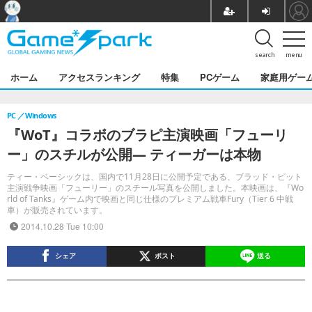
search
menu
ホーム
アクセスランキング
特集
PCゲーム
家庭用ゲー
PC
Windows
『WoT』コラボのブラピ主演映画「フューリ
ー」のスチルが公開― ティーガーは本物
ティー・ベーシックは、国内で11月28日に公開予定である、ブラッド・ピット
主演戦争映画「フューリー」のスチール写真を公開しました。本映画は、『Wo
rld of Tanks』ゲーム内で映画と同じ仕様のプレミアム戦車Fury（Tier 6 中戦
車）が販売されています。
2014.10.28 Tue 10:00
シェア
ポスト
送る