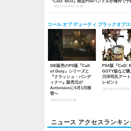
『CoD: BO3』限定PS4バンドルが海外
2015.9.23 Wed 13:18
コール オブ デューティ ブラックオプスII
SIE販売のPS版『Call
PS4版『CoD: 
of Duty』シリーズと
GOTY版など
『クラッシュ・バンデ
川洋司氏アート
ィクー』販売元が
レゼント
Activisionに4月1日移
2017.6.23 Fri 20:29
管へ
2022.3.26 Sat 0:28
ニュース アクセスランキン