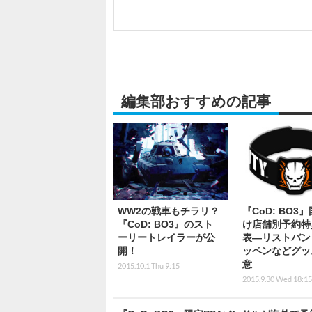
編集部おすすめの記事
WW2の戦車もチラリ？
『CoD: BO3
『CoD: BO3』のスト
け店舗別予約特
ーリートレイラーが公
表―リストバン
開！
ッペンなどグッ
意
2015.10.1 Thu 9:15
2015.9.30 Wed 18:15