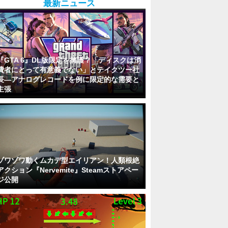
最新ニュース
『GTA 6』DL版限定を擁護？「ディスクは消
費者にとって有意義でない」とテイクツー社
長―アナログレコードを例に限定的な需要と
主張
ゾワゾワ動くムカデ型エイリアン！人類根絶
アクション『Nervemite』Steamストアペー
ジ公開