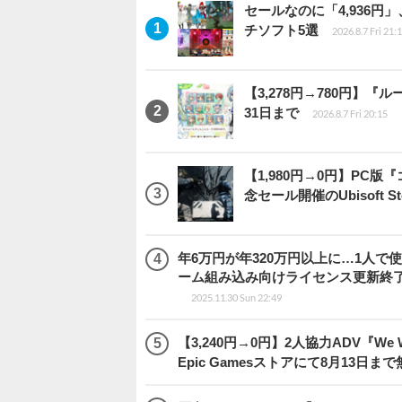
セールなのに「4,936円
チソフト5選
2026.8.7 Fri 21:
【3,278円→780円】
31日まで
2026.8.7 Fri 20:15
【1,980円→0円】PC
念セール開催のUbisoft 
年6万円が年320万円以上に…1人
ーム組み込み向けライセンス更新終
2025.11.30 Sun 22:49
【3,240円→0円】2人協力ADV『We We
Epic Gamesストアにて8月13日ま