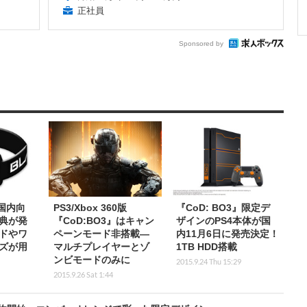
正社員
Sponsored by
』国内向
PS3/Xbox 360版
『CoD: BO3』限定デ
典が発
『CoD:BO3』はキャン
ザインのPS4本体が国
ドやワ
ペーンモード非搭載―
内11月6日に発売決定！
ズが用
マルチプレイヤーとゾ
1TB HDD搭載
ンビモードのみに
2015.9.24 Thu 15:29
2015.9.26 Sat 1:44