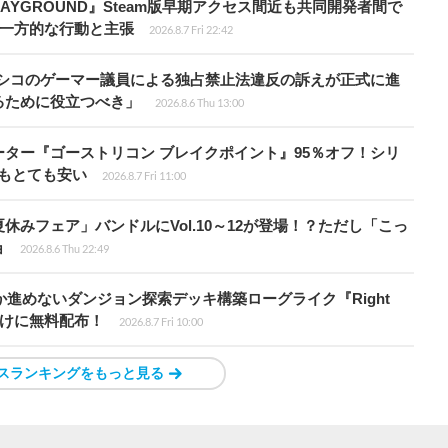
PLAYGROUND』Steam版早期アクセス間近も共同開発者間で
除き一方的な行動と主張
2026.8.7 Fri 22:42
キシコのゲーマー議員による独占禁止法違反の訴えが正式に進
るために役立つべき」
2026.8.6 Thu 13:00
シューター『ゴーストリコン ブレイクポイント』95％オフ！シリ
ルもとても安い
2026.8.7 Fri 11:00
ト夏休みフェア」バンドルにVol.10～12が登場！？ただし「こっ
ョ
2026.8.6 Thu 22:49
か進めないダンジョン探索デッキ構築ローグライク『Right
員向けに無料配布！
2026.8.7 Fri 10:00
スランキングをもっと見る