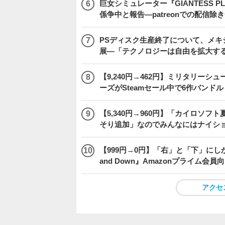
巨女シミュレーター『GIANTESS 
係争中と報告―patreonでの配信
PSディスク生産終了について、メ
展―「テクノロジーは自由を拡大す
【9,240円→462円】ミリタリー
ーズがSteamセール中で6作バンド
【5,340円→960円】「カイロソフ
そり追加」なのでみんなにはナイシ
【999円→0円】「右」と「下」にし
and Down』Amazonプライム会
アクセ