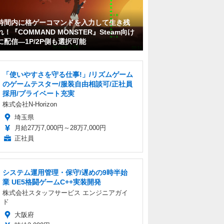
時間内に格ゲーコマンドを入力して生き残
れ！『COMMAND MONSTER』Steam向け
に配信―1P/2P側も選択可能
「使いやすさを守る仕事!」/リズムゲーム
のゲームテスター/服装自由相談可/正社員
採用/プライベート充実
株式会社N-Horizon
埼玉県
月給27万7,000円～28万7,000円
正社員
システム運用管理・保守/遅めの9時半始
業 UE5格闘ゲームC++実装開発
株式会社スタッフサービス エンジニアガイ
ド
大阪府