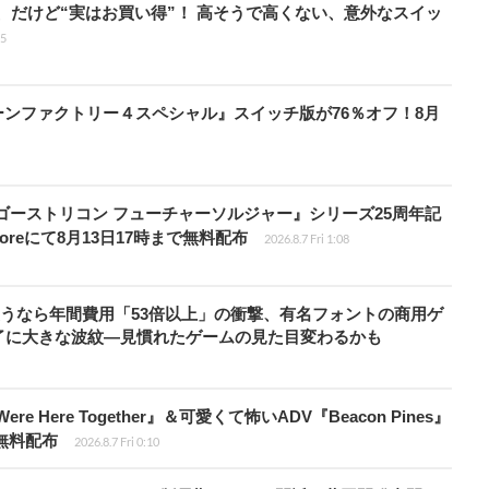
」、だけど“実はお買い得”！ 高そうで高くない、意外なスイッ
15
『ルーンファクトリー４スペシャル』スイッチ版が76％オフ！8月
版『ゴーストリコン フューチャーソルジャー』シリーズ25周年記
Storeにて8月13日17時まで無料配布
2026.8.7 Fri 1:08
で使うなら年間費用「53倍以上」の衝撃、有名フォントの商用ゲ
了に大きな波紋―見慣れたゲームの見た目変わるかも
re Here Together』＆可愛くて怖いADV『Beacon Pines』
で無料配布
2026.8.7 Fri 0:10