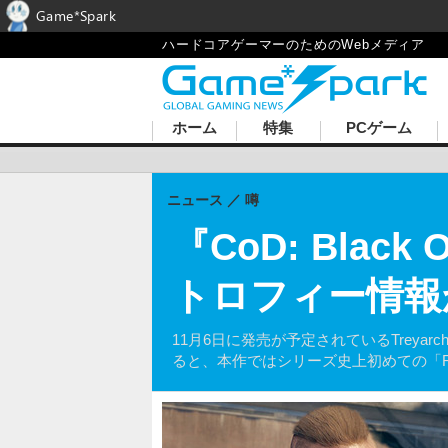
Game*Spark
ハードコアゲーマーのためのWebメディア
ホーム
特集
PCゲーム
ニュース
噂
『CoD: Blac
トロフィー情報
11月6日に発売が予定されているTreyarch
ると、本作ではシリーズ史上初めての「Re