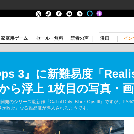
家庭用ゲーム
セール・無料
読者の声
漫画
イン
k Ops 3』に新難易度「Real
から浮上 1枚目の写真・
開発のシリーズ最新作『Call of Duty: Black Ops III』で
alistic」なる難易度が導入されるようです。