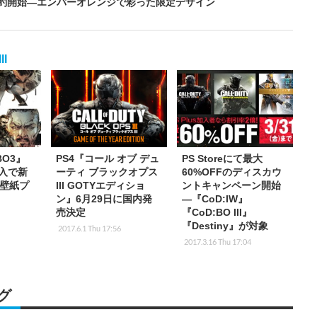
で予約開始―エンバーオレンジで彩った限定デザイン
I
BO3』
PS4『コール オブ デュ
PS Storeにて最大
購入で新
ーティ ブラックオプス
60%OFFのディスカウ
壁紙プ
III GOTYエディショ
ントキャンペーン開始
ン』6月29日に国内発
―『CoD:IW』
売決定
『CoD:BO III』
『Destiny』が対象
2017.6.1 Thu 17:56
2017.3.16 Thu 17:04
グ