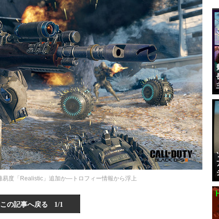
』に新難易度「Realistic」追加か―トロフィー情報から浮上
この記事へ戻る
1/1