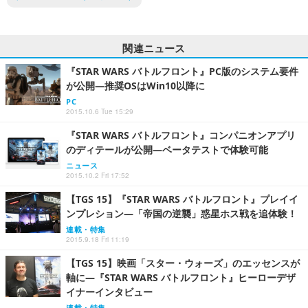
関連ニュース
『STAR WARS バトルフロント』PC版のシステム要件
が公開―推奨OSはWin10以降に
PC
2015.10.6 Tue 15:29
『STAR WARS バトルフロント』コンパニオンアプリ
のディテールが公開―ベータテストで体験可能
ニュース
2015.10.2 Fri 17:52
【TGS 15】『STAR WARS バトルフロント』プレイイ
ンプレション―「帝国の逆襲」惑星ホス戦を追体験！
連載・特集
2015.9.18 Fri 11:19
【TGS 15】映画「スター・ウォーズ」のエッセンスが
軸に―『STAR WARS バトルフロント』ヒーローデザ
イナーインタビュー
連載・特集