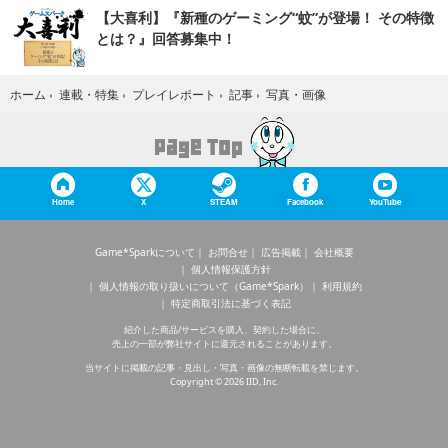
【大喜利】『新種のゲーミング“蚊”が登場！ その特徴
とは？』回答募集中！
写真・画像
ホーム
›
連載・特集
›
プレイレポート
›
記事
›
Home
X
STEAM
Facebook
YouTube
Game*Sparkについて
お問合せ
広告掲載
会社概要
個人情報保護方針
個人情報の取り扱いについて（Game*Spark）
利用規約
特定商取引法に基づく表記
紹介した商品/サービスを購入、契約した場合に、
売上の一部が弊社サイトに還元されることがあります。
当サイトに掲載の記事・見出し・写真・画像の無断転載を禁じます。
Copyright © 2026 IID, Inc.