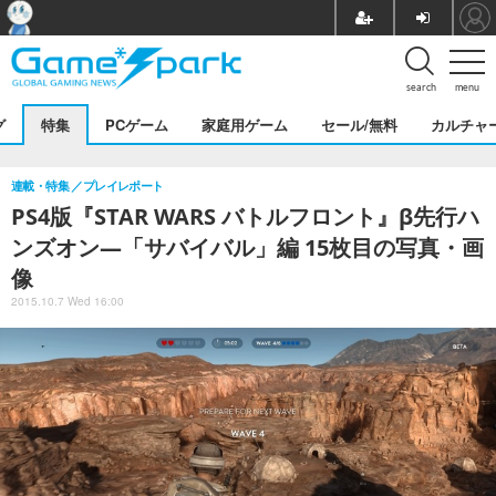
search
menu
グ
特集
PCゲーム
家庭用ゲーム
セール/無料
カルチャ
連載・特集
プレイレポート
PS4版『STAR WARS バトルフロント』β先行ハ
ンズオン―「サバイバル」編 15枚目の写真・画
像
2015.10.7 Wed 16:00