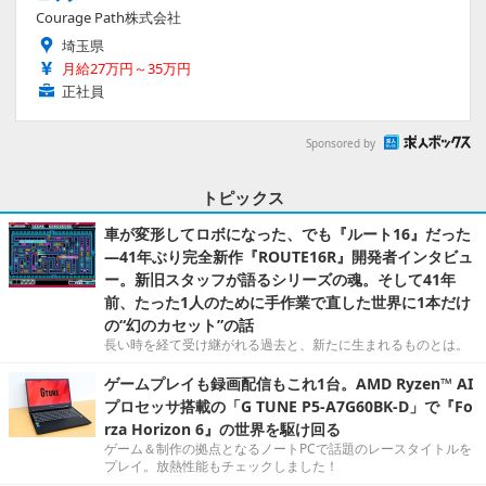
Courage Path株式会社
埼玉県
月給27万円～35万円
正社員
Sponsored by
トピックス
車が変形してロボになった、でも『ルート16』だった
―41年ぶり完全新作『ROUTE16R』開発者インタビュ
ー。新旧スタッフが語るシリーズの魂。そして41年
前、たった1人のために手作業で直した世界に1本だけ
の“幻のカセット”の話
長い時を経て受け継がれる過去と、新たに生まれるものとは。
ゲームプレイも録画配信もこれ1台。AMD Ryzen™ AI
プロセッサ搭載の「G TUNE P5-A7G60BK-D」で『Fo
rza Horizon 6』の世界を駆け回る
ゲーム＆制作の拠点となるノートPCで話題のレースタイトルを
プレイ。放熱性能もチェックしました！