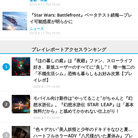
2015.9.17 Thu 16:32
『Star Wars: Battlefront』ベータテスト続報―プレ
イ可能惑星が明らかに
ニュース
2015.9.17 Thu 15:03
プレイレポートアクセスランキング
『ほの暮しの庭』は『夜廻』ファン、スローライフ
好き、新規ユーザーのすべてに“良し”！ 唯一無二の
「不穏生活シム」恐怖も暮らしもお好み次第【プレ
イレポ】
2026.8.7 Fri 19:45
モバイル向け新作は“やってること”がちゃんと『幻
想水滸伝』。『幻想水滸伝 STAR LEAP』は「基本
無料だから」と舐めてかかれない仕上がり！
2026.8.7 Fri 18:00
“色々デカい”美人妖怪と少年のドキドキなひと夏…
ハートフルホラーADV『八尺様がいた夏休み』プレ