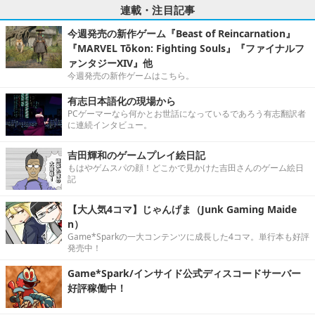
連載・注目記事
今週発売の新作ゲーム『Beast of Reincarnation』
『MARVEL Tōkon: Fighting Souls』『ファイナルフ
ァンタジーXIV』他
今週発売の新作ゲームはこちら。
有志日本語化の現場から
PCゲーマーなら何かとお世話になっているであろう有志翻訳者
に連続インタビュー。
吉田輝和のゲームプレイ絵日記
もはやゲムスパの顔！どこかで見かけた吉田さんのゲーム絵日
記
【大人気4コマ】じゃんげま（Junk Gaming Maide
n）
Game*Sparkの一大コンテンツに成長した4コマ。単行本も好評
発売中！
Game*Spark/インサイド公式ディスコードサーバー
好評稼働中！