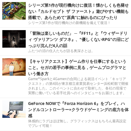
シリーズ第1作が現行機向けに復活！懐かしくも色褪せ
ない『カルドセプト ザ ファースト』遊びやすい機能も
搭載で、あらためて“原典”に触れるのにぴったり
シリーズ第1作が現行機向けの新機能を備えて復活！
「冒険は楽しいものだ」 ─『FF11』と『ウィザードリ
ィ ヴァリアンツ ダフネ』、"優しくないRPG"の沼にど
っぷり沈んだ4人の話
ふたつの沼の住人たちが語る奥深さとは。
【キャリアクエスト】ゲーム作りを仕事にするという
こと。セガの若手の事例に見る，ゲームプログラマと
いう働き方
Game*Sparkと4Gamerの合同による就活イベント「キャリア
クエスト」の第4回が東京都立産業貿易センター浜松町館で開催
されました。このイベントに合わせて取材した、各社の現場で
実際に働いている若手社員へのインタビューをお届けします。
GeForce NOWで『Forza Horizon 6』をプレイ。ハ
ンドルコントローラー×クラウドゲーミングの底力を体
感
体感的にラグはほぼ無し。グラフィックスはもちろん最高設定
でプレイ可能！