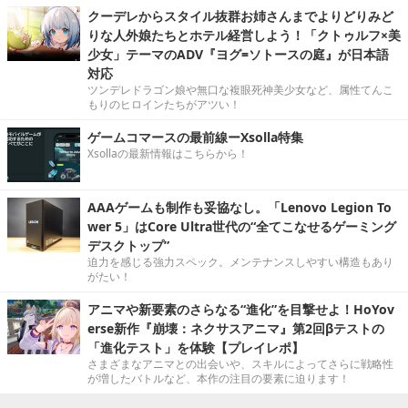
クーデレからスタイル抜群お姉さんまでよりどりみど
りな人外娘たちとホテル経営しよう！「クトゥルフ×美
少女」テーマのADV『ヨグ=ソトースの庭』が日本語
対応
ツンデレドラゴン娘や無口な複眼死神美少女など、属性てんこ
もりのヒロインたちがアツい！
ゲームコマースの最前線ーXsolla特集
Xsollaの最新情報はこちらから！
AAAゲームも制作も妥協なし。「Lenovo Legion To
wer 5」はCore Ultra世代の“全てこなせるゲーミング
デスクトップ”
迫力を感じる強力スペック。メンテナンスしやすい構造もあり
がたい！
アニマや新要素のさらなる“進化”を目撃せよ！HoYov
erse新作『崩壊：ネクサスアニマ』第2回βテストの
「進化テスト」を体験【プレイレポ】
さまざまなアニマとの出会いや、スキルによってさらに戦略性
が増したバトルなど、本作の注目の要素に迫ります！