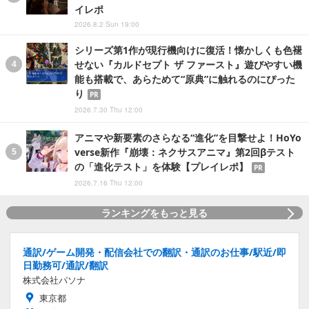
イレポ
2026.8.2 Sun 19:00
シリーズ第1作が現行機向けに復活！懐かしくも色褪
せない『カルドセプト ザ ファースト』遊びやすい機
能も搭載で、あらためて“原典”に触れるのにぴった
り
PR
2026.7.30 Thu 12:00
アニマや新要素のさらなる“進化”を目撃せよ！HoYo
verse新作『崩壊：ネクサスアニマ』第2回βテスト
の「進化テスト」を体験【プレイレポ】
PR
2026.7.16 Thu 12:00
ランキングをもっと見る
通訳/ゲーム開発・配信会社での翻訳・通訳のお仕事/駅近/即
日勤務可/通訳/翻訳
株式会社パソナ
東京都