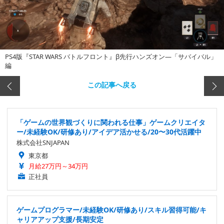
PS4版『STAR WARS バトルフロント』β先行ハンズオン―「サバイバル」
編
この記事へ戻る
「ゲームの世界観づくりに関われる仕事」ゲームクリエイタ
ー/未経験OK/研修あり/アイデア活かせる/20〜30代活躍中
株式会社SNJAPAN
東京都
月給27万円～34万円
正社員
ゲームプログラマー/未経験OK/研修あり/スキル習得可能/キ
ャリアアップ支援/長期安定