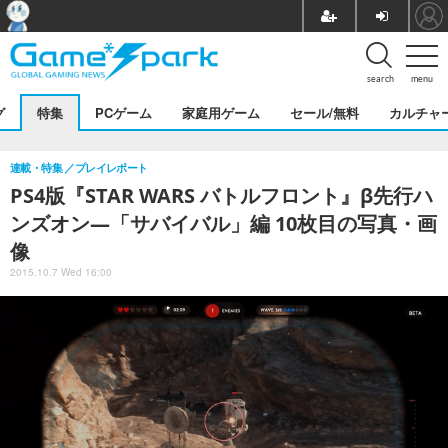
search
menu
グ
特集
PCゲーム
家庭用ゲーム
セール/無料
カルチャ
連載・特集
プレイレポート
PS4版『STAR WARS バトルフロント』β先行ハ
ンズオン―「サバイバル」編 10枚目の写真・画
像
2015.10.7 Wed 16:00