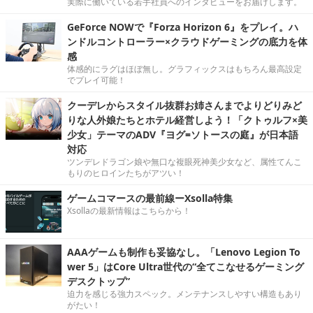
実際に働いている若手社員へのインタビューをお届けします。
GeForce NOWで『Forza Horizon 6』をプレイ。ハ
ンドルコントローラー×クラウドゲーミングの底力を体
感
体感的にラグはほぼ無し。グラフィックスはもちろん最高設定
でプレイ可能！
クーデレからスタイル抜群お姉さんまでよりどりみど
りな人外娘たちとホテル経営しよう！「クトゥルフ×美
少女」テーマのADV『ヨグ=ソトースの庭』が日本語
対応
ツンデレドラゴン娘や無口な複眼死神美少女など、属性てんこ
もりのヒロインたちがアツい！
ゲームコマースの最前線ーXsolla特集
Xsollaの最新情報はこちらから！
AAAゲームも制作も妥協なし。「Lenovo Legion To
wer 5」はCore Ultra世代の“全てこなせるゲーミング
デスクトップ”
迫力を感じる強力スペック。メンテナンスしやすい構造もあり
がたい！