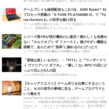
長い時を経て受け継がれる過去と、新たに生まれるものとは。
ゲームプレイも録画配信もこれ1台。AMD Ryzen™ AI
プロセッサ搭載の「G TUNE P5-A7G60BK-D」で『Fo
rza Horizon 6』の世界を駆け回る
ゲーム＆制作の拠点となるノートPCで話題のレースタイトルを
プレイ。放熱性能もチェックしました！
シリーズ第1作が現行機向けに復活！懐かしくも色褪せ
ない『カルドセプト ザ ファースト』遊びやすい機能も
搭載で、あらためて“原典”に触れるのにぴったり
シリーズ第1作が現行機向けの新機能を備えて復活！
「冒険は楽しいものだ」 ─『FF11』と『ウィザードリ
ィ ヴァリアンツ ダフネ』、"優しくないRPG"の沼にど
っぷり沈んだ4人の話
ふたつの沼の住人たちが語る奥深さとは。
【キャリアクエスト】ゲーム作りを仕事にするという
こと。セガの若手の事例に見る，ゲームプログラマと
いう働き方
Game*Sparkと4Gamerの合同による就活イベント「キャリア
クエスト」の第4回が東京都立産業貿易センター浜松町館で開催
されました。このイベントに合わせて取材した、各社の現場で