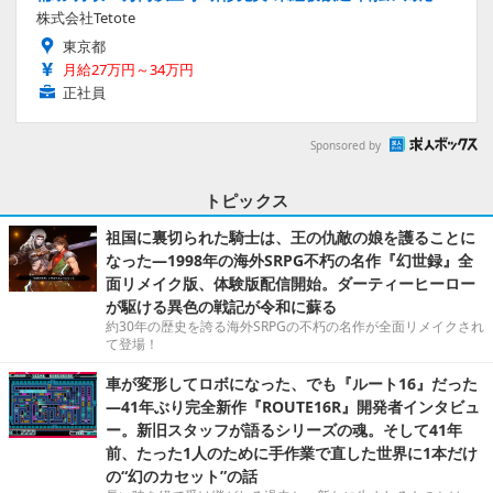
株式会社Tetote
東京都
月給27万円～34万円
正社員
Sponsored by
トピックス
祖国に裏切られた騎士は、王の仇敵の娘を護ることに
なった―1998年の海外SRPG不朽の名作『幻世録』全
面リメイク版、体験版配信開始。ダーティーヒーロー
が駆ける異色の戦記が令和に蘇る
約30年の歴史を誇る海外SRPGの不朽の名作が全面リメイクされ
て登場！
車が変形してロボになった、でも『ルート16』だった
―41年ぶり完全新作『ROUTE16R』開発者インタビュ
ー。新旧スタッフが語るシリーズの魂。そして41年
前、たった1人のために手作業で直した世界に1本だけ
の“幻のカセット”の話