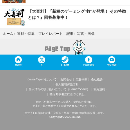
【大喜利】『新種のゲーミング“蚊”が登場！ その特徴
とは？』回答募集中！
写真・画像
ホーム
›
連載・特集
›
プレイレポート
›
記事
›
Home
X
STEAM
Facebook
YouTube
Game*Sparkについて
お問合せ
広告掲載
会社概要
個人情報保護方針
個人情報の取り扱いについて（Game*Spark）
利用規約
特定商取引法に基づく表記
紹介した商品/サービスを購入、契約した場合に、
売上の一部が弊社サイトに還元されることがあります。
当サイトに掲載の記事・見出し・写真・画像の無断転載を禁じます。
Copyright © 2026 IID, Inc.