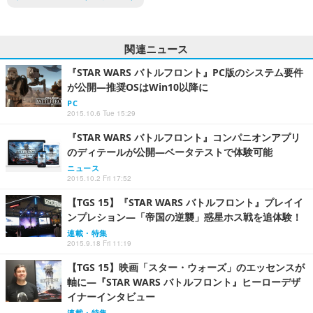
関連ニュース
『STAR WARS バトルフロント』PC版のシステム要件
が公開―推奨OSはWin10以降に
PC
2015.10.6 Tue 15:29
『STAR WARS バトルフロント』コンパニオンアプリ
のディテールが公開―ベータテストで体験可能
ニュース
2015.10.2 Fri 17:52
【TGS 15】『STAR WARS バトルフロント』プレイイ
ンプレション―「帝国の逆襲」惑星ホス戦を追体験！
連載・特集
2015.9.18 Fri 11:19
【TGS 15】映画「スター・ウォーズ」のエッセンスが
軸に―『STAR WARS バトルフロント』ヒーローデザ
イナーインタビュー
連載・特集