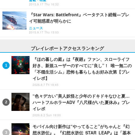
2015.9.17 Thu 16:32
『Star Wars: Battlefront』ベータテスト続報―プレ
イ可能惑星が明らかに
ニュース
2015.9.17 Thu 15:03
プレイレポートアクセスランキング
『ほの暮しの庭』は『夜廻』ファン、スローライフ
好き、新規ユーザーのすべてに“良し”！ 唯一無二の
「不穏生活シム」恐怖も暮らしもお好み次第【プレ
イレポ】
2026.8.7 Fri 19:45
“色々デカい”美人妖怪と少年のドキドキなひと夏…
ハートフルホラーADV『八尺様がいた夏休み』プレ
イレポ
2026.8.2 Sun 19:00
モバイル向け新作は“やってること”がちゃんと『幻
想水滸伝』。『幻想水滸伝 STAR LEAP』は「基本