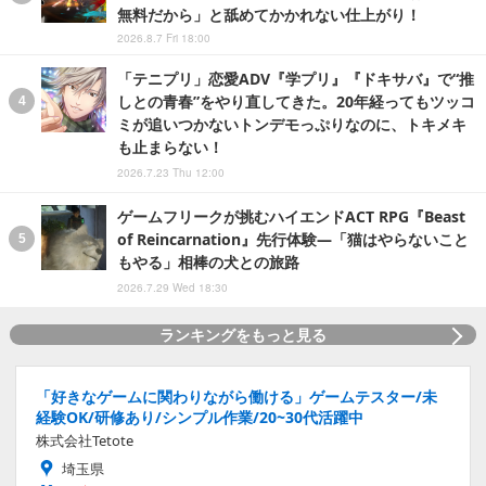
無料だから」と舐めてかかれない仕上がり！
2026.8.7 Fri 18:00
「テニプリ」恋愛ADV『学プリ』『ドキサバ』で“推
しとの青春”をやり直してきた。20年経ってもツッコ
ミが追いつかないトンデモっぷりなのに、トキメキ
も止まらない！
2026.7.23 Thu 12:00
ゲームフリークが挑むハイエンドACT RPG『Beast
of Reincarnation』先行体験―「猫はやらないこと
もやる」相棒の犬との旅路
2026.7.29 Wed 18:30
ランキングをもっと見る
「好きなゲームに関わりながら働ける」ゲームテスター/未
経験OK/研修あり/シンプル作業/20~30代活躍中
株式会社Tetote
埼玉県