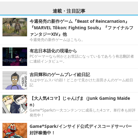
連載・注目記事
今週発売の新作ゲーム『Beast of Reincarnation』
『MARVEL Tōkon: Fighting Souls』『ファイナルフ
ァンタジーXIV』他
今週発売の新作ゲームはこちら。
有志日本語化の現場から
PCゲーマーなら何かとお世話になっているであろう有志翻訳者
に連続インタビュー。
吉田輝和のゲームプレイ絵日記
もはやゲムスパの顔！どこかで見かけた吉田さんのゲーム絵日
記
【大人気4コマ】じゃんげま（Junk Gaming Maide
n）
Game*Sparkの一大コンテンツに成長した4コマ。単行本も好評
発売中！
Game*Spark/インサイド公式ディスコードサーバー
好評稼働中！