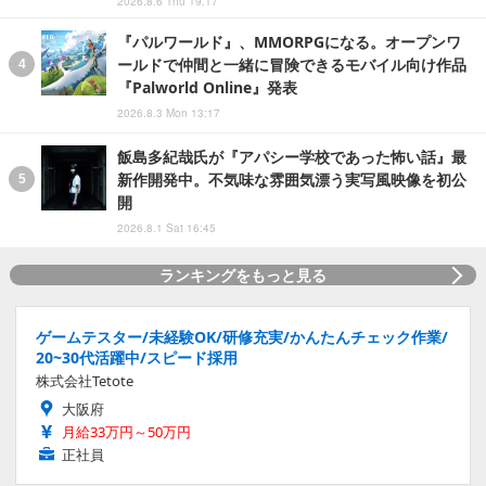
2026.8.6 Thu 19:17
『パルワールド』、MMORPGになる。オープンワ
ールドで仲間と一緒に冒険できるモバイル向け作品
『Palworld Online』発表
2026.8.3 Mon 13:17
飯島多紀哉氏が『アパシー学校であった怖い話』最
新作開発中。不気味な雰囲気漂う実写風映像を初公
開
2026.8.1 Sat 16:45
ランキングをもっと見る
ゲームテスター/未経験OK/研修充実/かんたんチェック作業/
20~30代活躍中/スピード採用
株式会社Tetote
大阪府
月給33万円～50万円
正社員