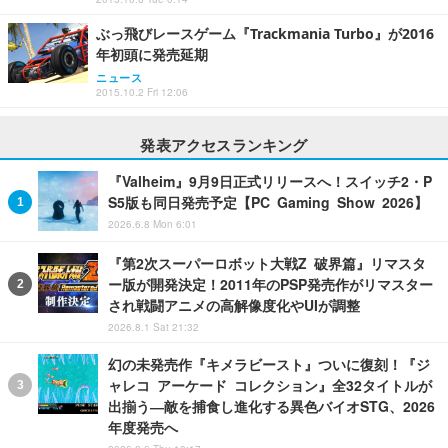
ぶっ飛びレースゲーム『Trackmania Turbo』が2016
年初頭に発売延期
ニュース
2015.10.2 Fri 12:06
発表アクセスランキング
『Valheim』9月9日正式リリースへ！スイッチ2・P
S5版も同日発売予定【PC Gaming Show 2026】
2026.6.8 Mon 6:01
『第2次スーパーロボット大戦Z 破界篇』リマスタ
ー版が開発決定！2011年のPSP発売作がリマスター
され戦闘アニメの高解像度化やUIが調整
2026.8.1 Sat 21:32
幻の未発売作『キメラビースト』ついに復刻！『ジ
ャレコ アーケード コレクション』全32タイトルが
出揃う―敵を捕食し進化する異色バイオSTG、2026
年度発売へ