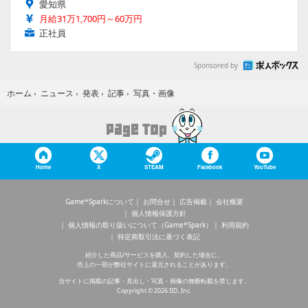
愛知県
月給31万1,700円～60万円
正社員
Sponsored by
写真・画像
ホーム
›
ニュース
›
発表
›
記事
›
Home
X
STEAM
Facebook
YouTube
Game*Sparkについて
お問合せ
広告掲載
会社概要
個人情報保護方針
個人情報の取り扱いについて（Game*Spark）
利用規約
特定商取引法に基づく表記
紹介した商品/サービスを購入、契約した場合に、
売上の一部が弊社サイトに還元されることがあります。
当サイトに掲載の記事・見出し・写真・画像の無断転載を禁じます。
Copyright © 2026 IID, Inc.