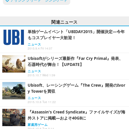
関連ニュース
単独ゲームイベント「UBIDAY2015」開催決定―今年
もコスプレイヤー大歓迎！
ニュース
2015.9.4 Fri 14:07
Ubisoftがシリーズ最新作『Far Cry Primal』発表、
石器時代が舞台！【UPDATE】
ニュース
2015.10.7 Wed 1:09
Ubisoft、レーシングゲーム『The Crew』開発のIvor
y Towerを買収
ニュース
2015.10.6 Tue 11:22
『Assassin's Creed Syndicate』ファイルサイズが海
外ストアに掲載―およそ40GBに
家庭用ゲーム
2015.10.6 Tue 0:14