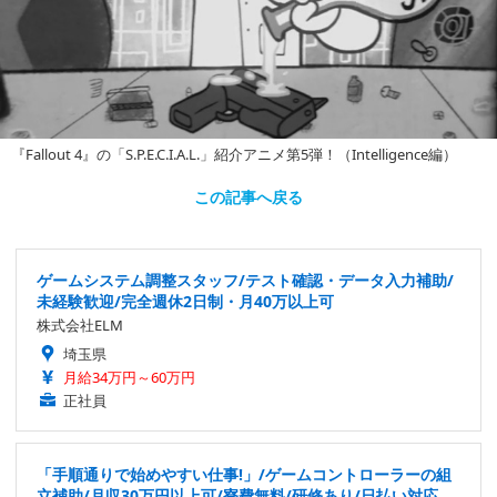
『Fallout 4』の「S.P.E.C.I.A.L.」紹介アニメ第5弾！（Intelligence編）
この記事へ戻る
ゲームシステム調整スタッフ/テスト確認・データ入力補助/
未経験歓迎/完全週休2日制・月40万以上可
株式会社ELM
埼玉県
月給34万円～60万円
正社員
「手順通りで始めやすい仕事!」/ゲームコントローラーの組
立補助/月収30万円以上可/寮費無料/研修あり/日払い対応