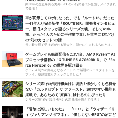
約30年の歴史を誇る海外SRPGの不朽の名作が全面リメイクされ
て登場！
車が変形してロボになった、でも『ルート16』だった
―41年ぶり完全新作『ROUTE16R』開発者インタビュ
ー。新旧スタッフが語るシリーズの魂。そして41年
前、たった1人のために手作業で直した世界に1本だけ
の“幻のカセット”の話
長い時を経て受け継がれる過去と、新たに生まれるものとは。
ゲームプレイも録画配信もこれ1台。AMD Ryzen™ AI
プロセッサ搭載の「G TUNE P5-A7G60BK-D」で『Fo
rza Horizon 6』の世界を駆け回る
ゲーム＆制作の拠点となるノートPCで話題のレースタイトルを
プレイ。放熱性能もチェックしました！
シリーズ第1作が現行機向けに復活！懐かしくも色褪せ
ない『カルドセプト ザ ファースト』遊びやすい機能も
搭載で、あらためて“原典”に触れるのにぴったり
シリーズ第1作が現行機向けの新機能を備えて復活！
「冒険は楽しいものだ」 ─『FF11』と『ウィザードリ
ィ ヴァリアンツ ダフネ』、"優しくないRPG"の沼にど