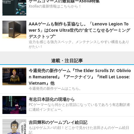
ゲームコマースの最前線ーXsolla特集
Xsollaの最新情報はこちらから！
AAAゲームも制作も妥協なし。「Lenovo Legion To
wer 5」はCore Ultra世代の“全てこなせるゲーミング
デスクトップ”
迫力を感じる強力スペック。メンテナンスしやすい構造もあり
がたい！
連載・注目記事
今週発売の新作ゲーム『The Elder Scrolls IV: Oblivio
n Remastered』『アークナイツ』『Hell Let Loose:
Vietnam』他
今週発売の新作ゲームはこちら。
有志日本語化の現場から
PCゲーマーなら何かとお世話になっているであろう有志翻訳者
に連続インタビュー。
吉田輝和のゲームプレイ絵日記
もはやゲムスパの顔！どこかで見かけた吉田さんのゲーム絵日
記