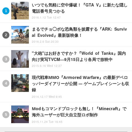
いつでも気軽に空中爆破！『GTA V』に新たな隠し
電話番号見つかる
2016.1.12 Tue 12:47
まるでチョ◯ボな恐鳥類を披露する『ARK: Surviv
al Evolved』最新版映像！
2016.2.6 Sat 20:30
"大砲"はお好きですか？『World of Tanks』国内
向け実写TVCM―9月15日より各局で放映中
2015.9.16 Wed 12:37
現代戦車MMO『Armored Warfare』の最新デベロ
ッパーダイアリーが公開 ― ゲームプレイシーンも収
録
2014.12.17 Wed 9:45
Modもコマンドブロックも無し！『Minecraft』で
海外ユーザーが巨大自立型ロボ制作
2015.11.24 Tue 16:45