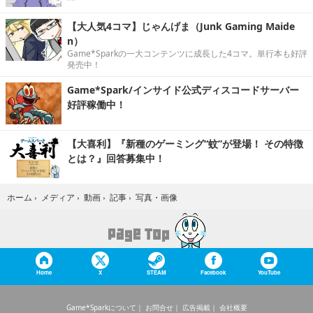
【大人気4コマ】じゃんげま（Junk Gaming Maide
n）
Game*Sparkの一大コンテンツに成長した4コマ。単行本も好評
発売中！
Game*Spark/インサイド公式ディスコードサーバー
好評稼働中！
【大喜利】『新種のゲーミング“蚊”が登場！ その特徴
とは？』回答募集中！
写真・画像
ホーム
›
メディア
›
動画
›
記事
›
Home
X
STEAM
Facebook
YouTube
Game*Sparkについて
お問合せ
広告掲載
会社概要