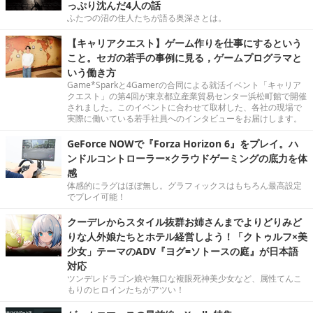
っぷり沈んだ4人の話
ふたつの沼の住人たちが語る奥深さとは。
【キャリアクエスト】ゲーム作りを仕事にするという
こと。セガの若手の事例に見る，ゲームプログラマと
いう働き方
Game*Sparkと4Gamerの合同による就活イベント「キャリア
クエスト」の第4回が東京都立産業貿易センター浜松町館で開催
されました。このイベントに合わせて取材した、各社の現場で
実際に働いている若手社員へのインタビューをお届けします。
GeForce NOWで『Forza Horizon 6』をプレイ。ハ
ンドルコントローラー×クラウドゲーミングの底力を体
感
体感的にラグはほぼ無し。グラフィックスはもちろん最高設定
でプレイ可能！
クーデレからスタイル抜群お姉さんまでよりどりみど
りな人外娘たちとホテル経営しよう！「クトゥルフ×美
少女」テーマのADV『ヨグ=ソトースの庭』が日本語
対応
ツンデレドラゴン娘や無口な複眼死神美少女など、属性てんこ
もりのヒロインたちがアツい！