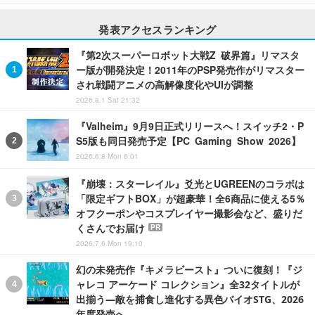
発表アクセスランキング
『第2次スーパーロボット大戦Z 破界篇』リマスタ
ー版が開発決定！2011年のPSP発売作がリマスター
され戦闘アニメの高解像度化やUIが調整
2026.8.1 Sat 21:32
『Valheim』9月9日正式リリースへ！スイッチ2・P
S5版も同日発売予定【PC Gaming Show 2026】
2026.6.8 Mon 6:01
『崩壊：スターレイル』爻光とUGREENのコラボは
「限定ギフトBOX」が超豪華！全6商品に使える5％
オフクーポンやコスプレイヤー撮影会など、盛りだ
くさんでお届け
PR
2026.7.6 Mon 19:10
幻の未発売作『キメラビースト』ついに復刻！『ジ
ャレコ アーケード コレクション』全32タイトルが
出揃う―敵を捕食し進化する異色バイオSTG、2026
年度発売へ