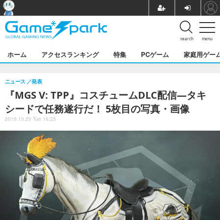
search
menu
ホーム
アクセスランキング
特集
PCゲーム
家庭用ゲー
ニュース
発表
『MGS V: TPP』コスチュームDLC配信―タキ
シードで任務遂行だ！ 5枚目の写真・画像
2015.10.20 Tue 16:25