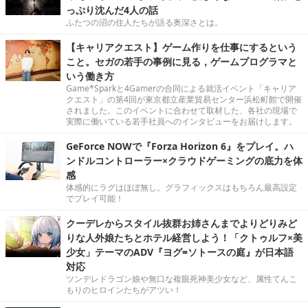
っぷり沈んだ4人の話
ふたつの沼の住人たちが語る奥深さとは。
【キャリアクエスト】ゲーム作りを仕事にするという
こと。セガの若手の事例に見る，ゲームプログラマと
いう働き方
Game*Sparkと4Gamerの合同による就活イベント「キャリア
クエスト」の第4回が東京都立産業貿易センター浜松町館で開催
されました。このイベントに合わせて取材した、各社の現場で
実際に働いている若手社員へのインタビューをお届けします。
GeForce NOWで『Forza Horizon 6』をプレイ。ハ
ンドルコントローラー×クラウドゲーミングの底力を体
感
体感的にラグはほぼ無し。グラフィックスはもちろん最高設定
でプレイ可能！
クーデレからスタイル抜群お姉さんまでよりどりみど
りな人外娘たちとホテル経営しよう！「クトゥルフ×美
少女」テーマのADV『ヨグ=ソトースの庭』が日本語
対応
ツンデレドラゴン娘や無口な複眼死神美少女など、属性てんこ
もりのヒロインたちがアツい！