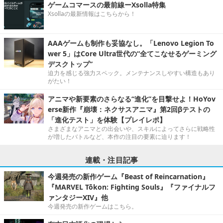
ゲームコマースの最前線ーXsolla特集
Xsollaの最新情報はこちらから！
AAAゲームも制作も妥協なし。「Lenovo Legion To
wer 5」はCore Ultra世代の“全てこなせるゲーミング
デスクトップ”
迫力を感じる強力スペック。メンテナンスしやすい構造もあり
がたい！
アニマや新要素のさらなる“進化”を目撃せよ！HoYov
erse新作『崩壊：ネクサスアニマ』第2回βテストの
「進化テスト」を体験【プレイレポ】
さまざまなアニマとの出会いや、スキルによってさらに戦略性
が増したバトルなど、本作の注目の要素に迫ります！
連載・注目記事
今週発売の新作ゲーム『Beast of Reincarnation』
『MARVEL Tōkon: Fighting Souls』『ファイナルフ
ァンタジーXIV』他
今週発売の新作ゲームはこちら。