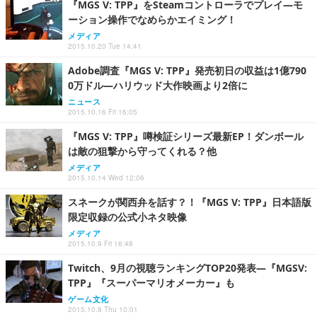
『MGS V: TPP』をSteamコントローラでプレイ―モ
ーション操作でなめらかエイミング！
メディア
2015.10.20 Tue 14:41
Adobe調査『MGS V: TPP』発売初日の収益は1億790
0万ドル―ハリウッド大作映画より2倍に
ニュース
2015.10.16 Fri 16:05
『MGS V: TPP』噂検証シリーズ最新EP！ダンボール
は敵の狙撃から守ってくれる？他
メディア
2015.10.14 Wed 12:06
スネークが関西弁を話す？！『MGS V: TPP』日本語版
限定収録の公式小ネタ映像
メディア
2015.10.9 Fri 16:48
Twitch、9月の視聴ランキングTOP20発表―『MGSV:
TPP』『スーパーマリオメーカー』も
ゲーム文化
2015.10.8 Thu 10:01