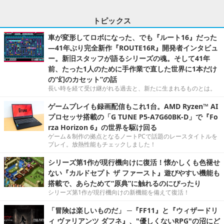
トピックス
車が変形してロボになった、でも『ルート16』だった
―41年ぶり完全新作『ROUTE16R』開発者インタビュ
ー。新旧スタッフが語るシリーズの魂。そして41年
前、たった1人のために手作業で直した世界に1本だけ
の“幻のカセット”の話
長い時を経て受け継がれる過去と、新たに生まれるものとは。
ゲームプレイも録画配信もこれ1台。AMD Ryzen™ AI
プロセッサ搭載の「G TUNE P5-A7G60BK-D」で『Fo
rza Horizon 6』の世界を駆け回る
ゲーム＆制作の拠点となるノートPCで話題のレースタイトルを
プレイ。放熱性能もチェックしました！
シリーズ第1作が現行機向けに復活！懐かしくも色褪せ
ない『カルドセプト ザ ファースト』遊びやすい機能も
搭載で、あらためて“原典”に触れるのにぴったり
シリーズ第1作が現行機向けの新機能を備えて復活！
「冒険は楽しいものだ」 ─『FF11』と『ウィザードリ
ィ ヴァリアンツ ダフネ』、"優しくないRPG"の沼にど