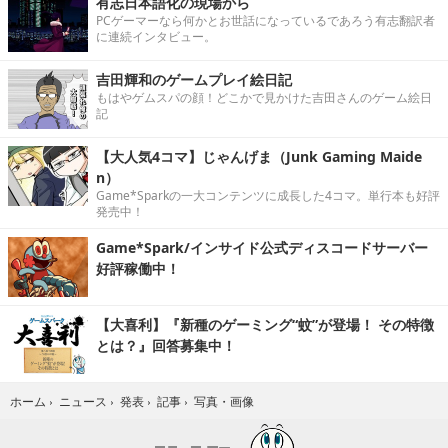
有志日本語化の現場から
PCゲーマーなら何かとお世話になっているであろう有志翻訳者
に連続インタビュー。
吉田輝和のゲームプレイ絵日記
もはやゲムスパの顔！どこかで見かけた吉田さんのゲーム絵日
記
【大人気4コマ】じゃんげま（Junk Gaming Maide
n）
Game*Sparkの一大コンテンツに成長した4コマ。単行本も好評
発売中！
Game*Spark/インサイド公式ディスコードサーバー
好評稼働中！
【大喜利】『新種のゲーミング“蚊”が登場！ その特徴
とは？』回答募集中！
写真・画像
ホーム
›
ニュース
›
発表
›
記事
›