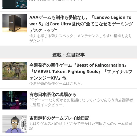
AAAゲームも制作も妥協なし。「Lenovo Legion To
wer 5」はCore Ultra世代の“全てこなせるゲーミング
デスクトップ”
迫力を感じる強力スペック。メンテナンスしやすい構造もあり
がたい！
連載・注目記事
今週発売の新作ゲーム『Beast of Reincarnation』
『MARVEL Tōkon: Fighting Souls』『ファイナルフ
ァンタジーXIV』他
今週発売の新作ゲームはこちら。
有志日本語化の現場から
PCゲーマーなら何かとお世話になっているであろう有志翻訳者
に連続インタビュー。
吉田輝和のゲームプレイ絵日記
もはやゲムスパの顔！どこかで見かけた吉田さんのゲーム絵日
記