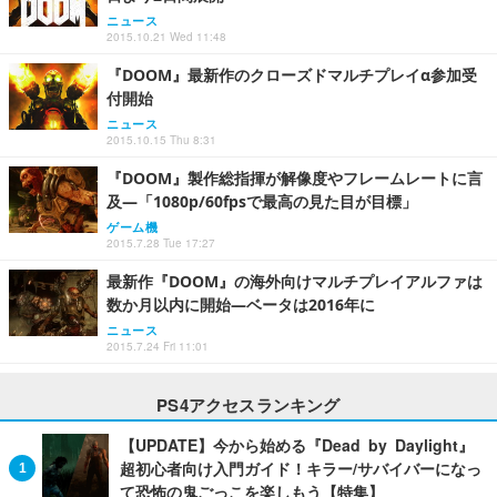
ニュース
2015.10.21 Wed 11:48
『DOOM』最新作のクローズドマルチプレイα参加受
付開始
ニュース
2015.10.15 Thu 8:31
『DOOM』製作総指揮が解像度やフレームレートに言
及―「1080p/60fpsで最高の見た目が目標」
ゲーム機
2015.7.28 Tue 17:27
最新作『DOOM』の海外向けマルチプレイアルファは
数か月以内に開始―ベータは2016年に
ニュース
2015.7.24 Fri 11:01
PS4アクセスランキング
【UPDATE】今から始める『Dead by Daylight』
超初心者向け入門ガイド！キラー/サバイバーになっ
て恐怖の鬼ごっこを楽しもう【特集】