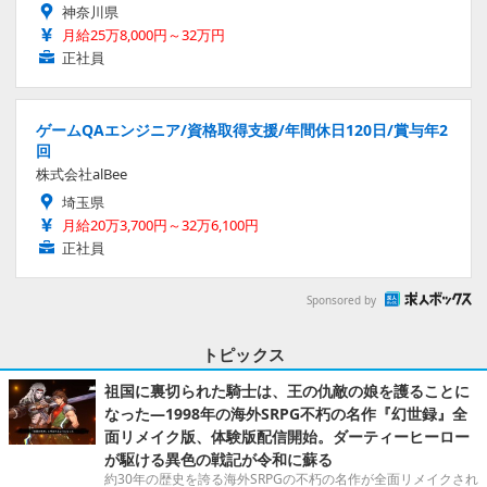
神奈川県
月給25万8,000円～32万円
正社員
ゲームQAエンジニア/資格取得支援/年間休日120日/賞与年2
回
株式会社alBee
埼玉県
月給20万3,700円～32万6,100円
正社員
Sponsored by
トピックス
祖国に裏切られた騎士は、王の仇敵の娘を護ることに
なった―1998年の海外SRPG不朽の名作『幻世録』全
面リメイク版、体験版配信開始。ダーティーヒーロー
が駆ける異色の戦記が令和に蘇る
約30年の歴史を誇る海外SRPGの不朽の名作が全面リメイクされ