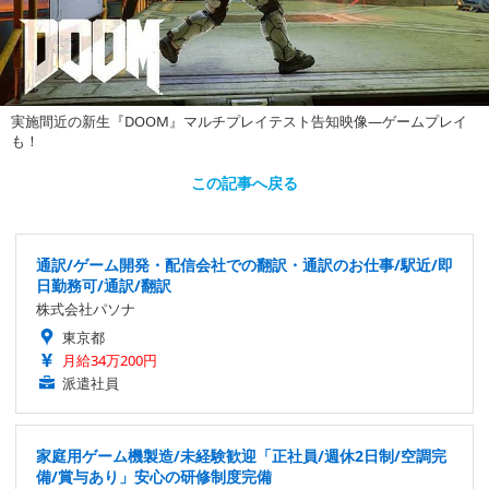
実施間近の新生『DOOM』マルチプレイテスト告知映像―ゲームプレイ
も！
この記事へ戻る
通訳/ゲーム開発・配信会社での翻訳・通訳のお仕事/駅近/即
日勤務可/通訳/翻訳
株式会社パソナ
東京都
月給34万200円
派遣社員
家庭用ゲーム機製造/未経験歓迎「正社員/週休2日制/空調完
備/賞与あり」安心の研修制度完備