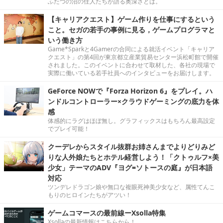
ふたつの沼の住人たちが語る奥深さとは。
【キャリアクエスト】ゲーム作りを仕事にするという
こと。セガの若手の事例に見る，ゲームプログラマと
いう働き方
Game*Sparkと4Gamerの合同による就活イベント「キャリア
クエスト」の第4回が東京都立産業貿易センター浜松町館で開催
されました。このイベントに合わせて取材した、各社の現場で
実際に働いている若手社員へのインタビューをお届けします。
GeForce NOWで『Forza Horizon 6』をプレイ。ハ
ンドルコントローラー×クラウドゲーミングの底力を体
感
体感的にラグはほぼ無し。グラフィックスはもちろん最高設定
でプレイ可能！
クーデレからスタイル抜群お姉さんまでよりどりみど
りな人外娘たちとホテル経営しよう！「クトゥルフ×美
少女」テーマのADV『ヨグ=ソトースの庭』が日本語
対応
ツンデレドラゴン娘や無口な複眼死神美少女など、属性てんこ
もりのヒロインたちがアツい！
ゲームコマースの最前線ーXsolla特集
Xsollaの最新情報はこちらから！