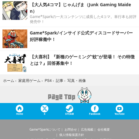
【大人気4コマ】じゃんげま（Junk Gaming Maide
n）
Game*Sparkの一大コンテンツに成長した4コマ。単行本も好評
発売中！
Game*Spark/インサイド公式ディスコードサーバー
好評稼働中！
【大喜利】『新種のゲーミング“蚊”が登場！ その特徴
とは？』回答募集中！
写真・画像
ホーム
›
家庭用ゲーム
›
PS4
›
記事
›
Home
X
STEAM
Facebook
YouTube
Game*Sparkについて
お問合せ
広告掲載
会社概要
個人情報保護方針