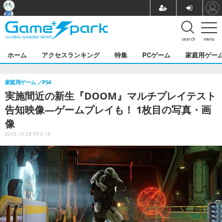
search
menu
ホーム
アクセスランキング
特集
PCゲーム
家庭用ゲー
家庭用ゲーム
PS4
実施間近の新生『DOOM』マルチプレイテスト
告知映像―ゲームプレイも！ 1枚目の写真・画
像
2015.10.23 Fri 0:18