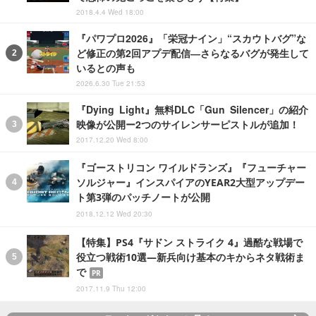
2018.4.4 Wed 18:00
『パワプロ2026』「栄冠ナイン」“スカウトバグ”な
ど修正の第2回アプデ配信―さらなるバグが発生して
いるとの声も
2026.6.30 Tue 21:53
『Dying Light』無料DLC「Gun Silencer」の紹介
映像が公開ー2つのサイレンサーピストルが追加！
2017.12.20 Wed 8:00
『ゴーストリコン ワイルドランズ』『フューチャー
ソルジャー』インスパイアのYEAR2大型アップデー
ト第3弾のパッチノートが公開
2018.12.12 Wed 20:30
【特集】PS4『サドン ストライク 4』過酷な戦場で
役立つ戦術10選―新兵向け基本のキからネタ戦術ま
で
PR
2017.11.9 Thu 12:00