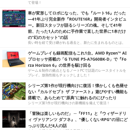
て登場！
車が変形してロボになった、でも『ルート16』だった
―41年ぶり完全新作『ROUTE16R』開発者インタビュ
ー。新旧スタッフが語るシリーズの魂。そして41年
前、たった1人のために手作業で直した世界に1本だけ
の“幻のカセット”の話
長い時を経て受け継がれる過去と、新たに生まれるものとは。
ゲームプレイも録画配信もこれ1台。AMD Ryzen™ AI
プロセッサ搭載の「G TUNE P5-A7G60BK-D」で『Fo
rza Horizon 6』の世界を駆け回る
ゲーム＆制作の拠点となるノートPCで話題のレースタイトルを
プレイ。放熱性能もチェックしました！
シリーズ第1作が現行機向けに復活！懐かしくも色褪せ
ない『カルドセプト ザ ファースト』遊びやすい機能も
搭載で、あらためて“原典”に触れるのにぴったり
シリーズ第1作が現行機向けの新機能を備えて復活！
「冒険は楽しいものだ」 ─『FF11』と『ウィザードリ
ィ ヴァリアンツ ダフネ』、"優しくないRPG"の沼にど
っぷり沈んだ4人の話